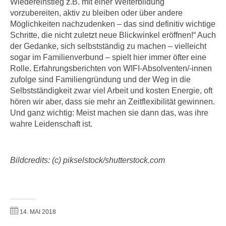
Wiedereinstieg z.B. mit einer Weiterbildung
n
d
vorzubereiten, aktiv zu bleiben oder über andere
E
e
Möglichkeiten nachzudenken – das sind definitiv wichtige
U
Schritte, die nicht zuletzt neue Blickwinkel eröffnen!“ Auch
n
-
der Gedanke, sich selbstständig zu machen – vielleicht
w
U
sogar im Familienverbund – spielt hier immer öfter eine
i
S
Rolle. Erfahrungsberichten von WIFI-Absolventen/-innen
r
zufolge sind Familiengründung und der Weg in die
A
z
Selbstständigkeit zwar viel Arbeit und kosten Energie, oft
u
i
hören wir aber, dass sie mehr an Zeitflexibilität gewinnen.
n
e
Und ganz wichtig: Meist machen sie dann das, was ihre
t
l
wahre Leidenschaft ist.
e
o
r
r
w
i
Bildcredits: (c) pikselstock/shutterstock.com
o
e
r
n
f
t
e
i
14. MAI 2018
n
e
h