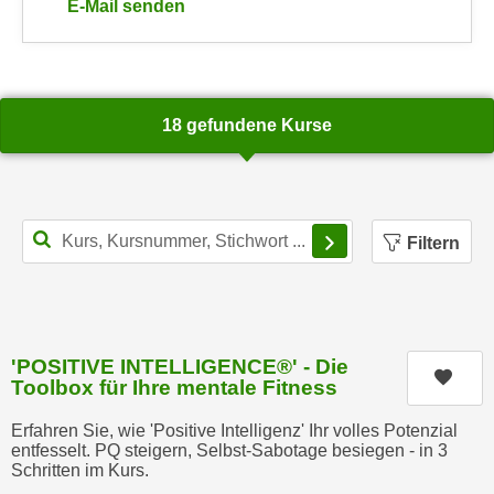
E-Mail senden
n
e
an WIFI-Kundenservice: https://www.wifiwien.at/art
,
l
g
e
e
v
l
18 gefundene Kurse
a
a
n
n
t
g
e
e
Filterbereich schl
I
Filtern
n
n
I
h
h
a
r
l
e
'POSITIVE INTELLIGENCE®' - Die
t
Kurs
Toolbox für Ihre mentale Fitness
d
e
u
a
Erfahren Sie, wie 'Positive Intelligenz' Ihr volles Potenzial
r
n
entfesselt. PQ steigern, Selbst-Sabotage besiegen - in 3
c
Schritten im Kurs.
z
h