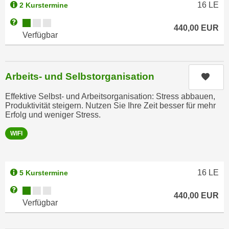
n
16
LE
2 Kurstermine
b
p
e
Kursverfügbarkeit:
Weitere Informationen zum Anmeldestatus "Verfügbar"
440,00
EUR
e
r
Verfügbar
r
h
s
i
o
n
Arbeits- und Selbstorganisation
Kurs
n
a
e
u
Effektive Selbst- und Arbeitsorganisation: Stress abbauen,
n
Produktivität steigern. Nutzen Sie Ihre Zeit besser für mehr
s
b
Erfolg und weniger Stress.
e
e
i
WIFI
z
n
o
e
g
a
16
LE
5 Kurstermine
e
n
n
Kursverfügbarkeit:
Weitere Informationen zum Anmeldestatus "Verfügbar"
g
440,00
EUR
e
Verfügbar
e
n
n
D
e