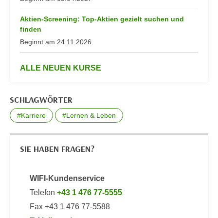
k
z
i
w
Aktien-Screening: Top-Aktien gezielt suchen und
e
finden
e
-
Beginnt am
24.11.2026
c
S
k
e
e
anzeigen
ALLE NEUEN KURSE
t
n
z
u
u
SCHLAGWÖRTER
n
n
d
#Karriere
#Lernen & Leben
g
u
z
m
u
f
SIE HABEN FRAGEN?
s
ü
t
r
WIFI-Kundenservice
i
S
m
Telefon
+43 1 476 77-5555
i
m
e
Fax +43 1 476 77-5588
e
r