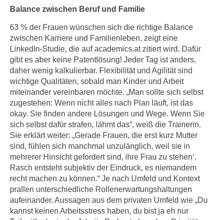
e
Balance zwischen Beruf und Familie
e
n
n
63 % der Frauen wünschen sich die richtige Balance
e
o
zwischen Karriere und Familienleben, zeigt eine
i
t
LinkedIn-Studie, die auf academics.at zitiert wird. Dafür
n
w
gibt es aber keine Patentlösung! Jeder Tag ist anders,
s
e
daher wenig kalkulierbar. Flexibilität und Agilität sind
e
wichtige Qualitäten, sobald man Kinder und Arbeit
n
t
miteinander vereinbaren möchte. „Man sollte sich selbst
d
z
zugestehen: Wenn nicht alles nach Plan läuft, ist das
i
e
okay. Sie finden andere Lösungen und Wege. Wenn Sie
g
sich selbst dafür strafen, lähmt das“, weiß die Trainerin.
n
s
Sie erklärt weiter: „Gerade Frauen, die erst kurz Mutter
,
i
sind, fühlen sich manchmal unzulänglich, weil sie in
w
n
mehrerer Hinsicht gefordert sind, ihre Frau zu stehen‘.
e
d
Rasch entsteht subjektiv der Eindruck, es niemandem
l
.
recht machen zu können.“ Je nach Umfeld und Kontext
c
W
prallen unterschiedliche Rollenerwartungshaltungen
h
e
aufeinander. Aussagen aus dem privaten Umfeld wie „Du
e
kannst keinen Arbeitsstress haben, du bist ja eh nur
n
s