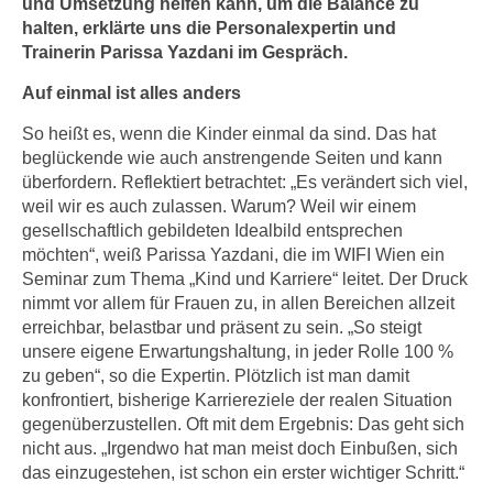
und Umsetzung helfen kann, um die Balance zu
n
h
halten, erklärte uns die Personalexpertin und
u
C
Trainerin Parissa Yazdani im Gespräch.
r
o
C
Auf einmal ist alles anders
o
o
k
So heißt es, wenn die Kinder einmal da sind. Das hat
o
i
beglückende wie auch anstrengende Seiten und kann
k
überfordern. Reflektiert betrachtet: „Es verändert sich viel,
e
i
weil wir es auch zulassen. Warum? Weil wir einem
s
e
gesellschaftlich gebildeten Idealbild entsprechen
v
s
möchten“, weiß Parissa Yazdani, die im WIFI Wien ein
o
,
Seminar zum Thema „Kind und Karriere“ leitet. Der Druck
n
d
nimmt vor allem für Frauen zu, in allen Bereichen allzeit
U
i
erreichbar, belastbar und präsent zu sein. „So steigt
S
e
unsere eigene Erwartungshaltung, in jeder Rolle 100 %
-
zu geben“, so die Expertin. Plötzlich ist man damit
f
a
konfrontiert, bisherige Karriereziele der realen Situation
ü
m
gegenüberzustellen. Oft mit dem Ergebnis: Das geht sich
r
e
nicht aus. „Irgendwo hat man meist doch Einbußen, sich
d
das einzugestehen, ist schon ein erster wichtiger Schritt.“
r
i