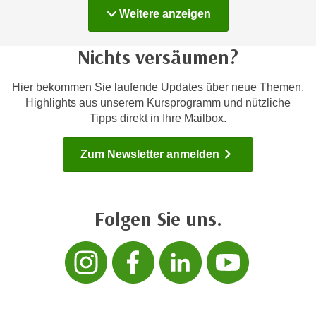
t
D
Kurse
Weitere
anzeigen
z
a
n
z
Nichts versäumen?
i
u
v
v
Hier bekommen Sie laufende Updates über neue Themen,
e
e
Highlights aus unserem Kursprogramm und nützliche
a
r
Tipps direkt in Ihre Mailbox.
u
a
u
r
Zum Newsletter anmelden
n
b
t
e
e
i
r
Folgen Sie uns.
t
l
e
i
Folgen sie uns 
Folgen sie 
Folgen s
Folg
n
e
w
g
i
e
r
n
u