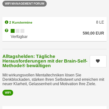
u
WIFI MANAGEMENT FORUM
d
z
i
e
e
i
8
LE
2 Kurstermine
C
g
o
Kursverfügbarkeit:
Weitere Informationen zum Anmeldestatus "Verfügbar"
e
590,00
EUR
o
Verfügbar
n
k
.
i
U
e
m
Alltagshelden: Tägliche
s
I
Herausforderungen mit der Brain-Self-
Kurs
e
Methode® bewältigen
h
r
n
Mit wirkungsvollen Mentaltechniken lösen Sie
h
e
Denkblockaden, stärken Ihren Selbstwert und erreichen mit
o
n
neuer Klarheit, Gelassenheit und Motivation Ihre Ziele.
b
d
WIFI
e
a
n
r
e
ü