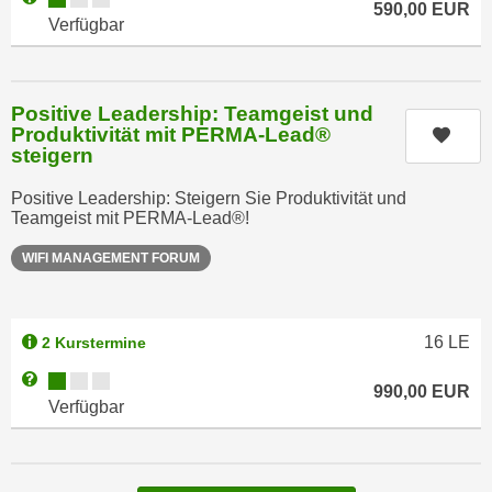
r
590,00
EUR
Verfügbar
h
u
t
n
a
g
n
Positive Leadership: Teamgeist und
s
g
Produktivität mit PERMA-Lead®
Kurs
z
steigern
e
w
m
e
Positive Leadership: Steigern Sie Produktivität und
e
Teamgeist mit PERMA-Lead®!
c
s
k
WIFI MANAGEMENT FORUM
s
e
e
g
n
e
e
16
LE
2 Kurstermine
s
n
e
Kursverfügbarkeit:
Weitere Informationen zum Anmeldestatus "Verfügbar"
990,00
EUR
S
t
Verfügbar
c
z
h
t
u
.