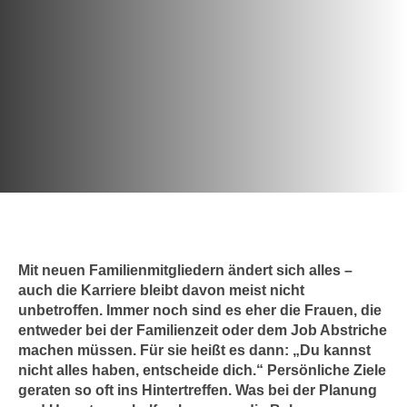
c
i
h
m
t
m
e
u
n
n
S
g
i
v
e
e
,
r
d
w
a
e
s
n
Mit neuen Familienmitgliedern ändert sich alles –
s
d
auch die Karriere bleibt davon meist nicht
w
e
unbetroffen. Immer noch sind es eher die Frauen, die
i
n
entweder bei der Familienzeit oder dem Job Abstriche
r
w
machen müssen. Für sie heißt es dann: „Du kannst
a
i
nicht alles haben, entscheide dich.“ Persönliche Ziele
u
geraten so oft ins Hintertreffen. Was bei der Planung
r
c