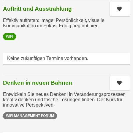
a
h
Auftritt und Ausstrahlung
Kurs
t
m
e
Effektiv auftreten: Image, Persönlichkeit, visuelle
e
Kommunikation im Fokus. Erfolg beginnt hier!
n
O
a
n
WIFI
u
l
c
i
h
n
Keine zukünftigen Termine vorhanden.
a
e
n
-
U
J
Denken in neuen Bahnen
Kurs
n
o
t
u
Entwickeln Sie neues Denken! In Veränderungsprozessen
e
r
kreativ denken und frische Lösungen finden. Der Kurs für
r
innovative Perspektiven.
n
n
e
WIFI MANAGEMENT FORUM
e
y
h
z
m