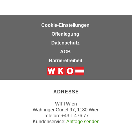
,
n
S
d
i
a
Cookie-Einstellungen
e
u
n
Offenlegung
s
u
g
Datenschutz
r
e
AGB
e
w
Barrierefreiheit
i
ä
n
h
g
l
Weiter zur Website der Wirts
e
t
s
e
ADRESSE
c
P
h
WIFI Wien
a
Währinger Gürtel 97, 1180 Wien
r
r
Telefon: +43 1 476 77
ä
t
Kundenservice:
Anfrage senden
n
n
k