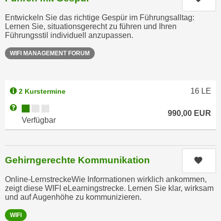
h
r
e
Entwickeln Sie das richtige Gespür im Führungsalltag:
e
Lernen Sie, situationsgerecht zu führen und Ihren
n
C
Führungsstil individuell anzupassen.
I
o
h
WIFI MANAGEMENT FORUM
o
r
k
e
i
D
e
16
LE
2 Kurstermine
a
s
Kursverfügbarkeit:
Weitere Informationen zum Anmeldestatus "Verfügbar"
t
990,00
EUR
f
Verfügbar
e
ü
n
r
k
M
e
Gehirngerechte Kommunikation
Kurs
a
i
r
Online-LernstreckeWie Informationen wirklich ankommen,
n
k
zeigt diese WIFI eLearningstrecke. Lernen Sie klar, wirksam
e
e
und auf Augenhöhe zu kommunizieren.
m
t
WIFI
d
i