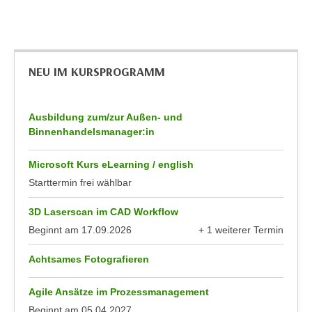
r
a
t
b
e
e
C
n
NEU IM KURSPROGRAMM
o
.
o
W
k
e
Ausbildung zum/zur Außen- und
i
Binnenhandelsmanager:in
n
e
n
s
Microsoft Kurs eLearning / english
S
z
Starttermin frei wählbar
i
u
e
A
3D Laserscan im CAD Workflow
d
n
Beginnt am
17.09.2026
+ 1 weiterer Termin
e
a
anzeigen
r
l
Achtsames Fotografieren
C
y
o
s
Agile Ansätze im Prozessmanagement
o
e
Beginnt am
05.04.2027