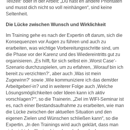
Teilzeit“ oder in der Arbeit: „Du hast eh andere Prioritäten
n
i
und musst dich nicht so voll reinhängen“, sind keine
S
c
Seltenheit.
i
h
e
Die Lücke zwischen Wunsch und Wirklichkeit
n
a
i
Im Training gehe es nach der Expertin oft darum, sich die
u
c
Konsequenzen vor Augen zu führen und auch zu
f
erarbeiten, was wichtige Vorbereitungsschritte sind, um
h
„
die Phase vor der Karenz und des Wiedereintritts gut zu
t
A
organisieren. „Es hilft, für sich selbst ein ‚Worst Case‘-
d
l
Szenario durchzuspielen, um zu erfahren, ‚Worauf bin ich
e
l
bereit zu verzichten?‘, aber auch ‚Was ist mein
m
e
Zugewinn?‘ sowie ‚Wie kommuniziere ich das dem/der
D
a
Arbeitgeber/-in? und in weiterer Folge auch ‚Welche
a
k
Lösungsmöglichkeiten oder Ideen kann ich aktiv
t
vorschlagen?‘“, so die Trainerin. „Ziel im WIFI-Seminar ist
z
e
es, nach einer Bestandsaufnahme zu erarbeiten, wie man
e
n
die Lücke zwischen der aktuellen Situation und den
p
s
eigenen Zielen und Wünschen schließen kann“, so die
t
Expertin. „In den Trainings wird auch geklärt, dass man
c
i