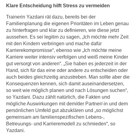
i
e
Klare Entscheidung hilft Stress zu vermeiden
k
F
a
Trainerin Yazdani rät dazu, bereits bei der
u
Familienplanung die eigenen Prioritäten im Leben genau
n
n
zu hinterfragen und klar zu definieren, wie diese jetzt
i
k
aussehen. Es sei legitim zu sagen, „Ich möchte mehr Zeit
s
t
mit den Kindern verbringen und mache dafür
c
i
Karrierekompromisse“, ebenso wie „Ich möchte meine
h
o
Karriere weiter intensiv verfolgen und weiß meine Kinder
e
n
gut versorgt von anderen“. „Sie haben es jederzeit in der
n
d
Hand, sich für das eine oder andere zu entscheiden oder
U
auch beides gleichzeitig anzustreben. Man sollte aber die
e
n
Konsequenzen kennen, sich damit auseinandersetzen,
r
t
so weit wie möglich planen und nach Lösungen suchen“,
W
e
so Yazdani. Dazu zählt natürlich, die Fakten und
e
mögliche Auswirkungen mit dem/der Partner/-in und dem
r
b
persönlichen Umfeld gut abzuklären und „so möglichst
n
s
gemeinsam am familienspezifischen Lebens-,
e
e
Betreuungs- und Karrieremodell zu schmieden“, so
h
i
Yazdani.
m
t