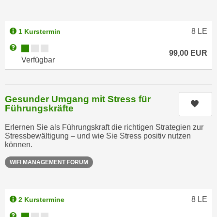
e
n
m
g
E
8
LE
1 Kurstermin
z
U
w
Kursverfügbarkeit:
Weitere Informationen zum Anmeldestatus "Verfügbar"
99,00
EUR
-
e
Verfügbar
D
c
a
k
t
e
Gesunder Umgang mit Stress für
e
Kurs
u
Führungskräfte
n
n
s
Erlernen Sie als Führungskraft die richtigen Strategien zur
d
c
Stressbewältigung – und wie Sie Stress positiv nutzen
O
können.
h
p
u
t
WIFI MANAGEMENT FORUM
t
i
z
m
r
i
8
LE
2 Kurstermine
e
e
Kursverfügbarkeit:
Weitere Informationen zum Anmeldestatus "Verfügbar"
c