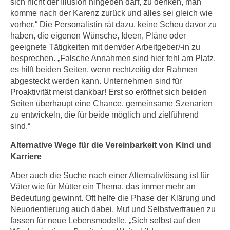
sich nicht der Illusion hingeben darf, zu denken, man
h
e
komme nach der Karenz zurück und alles sei gleich wie
u
r
vorher.“ Die Personalistin rät dazu, keine Scheu davor zu
t
e
haben, die eigenen Wünsche, Ideen, Pläne oder
z
n
geeignete Tätigkeiten mit dem/der Arbeitgeber/-in zu
a
“
besprechen. „Falsche Annahmen sind hier fehl am Platz,
b
k
es hilft beiden Seiten, wenn rechtzeitig der Rahmen
k
abgesteckt werden kann. Unternehmen sind für
l
o
Proaktivität meist dankbar! Erst so eröffnet sich beiden
i
m
Seiten überhaupt eine Chance, gemeinsame Szenarien
c
m
zu entwickeln, die für beide möglich und zielführend
k
sind.“
e
e
n
n
Alternative Wege für die Vereinbarkeit von Kind und
z
,
Karriere
w
v
Aber auch die Suche nach einer Alternativlösung ist für
i
e
Väter wie für Mütter ein Thema, das immer mehr an
s
r
Bedeutung gewinnt. Oft helfe die Phase der Klärung und
c
w
Neuorientierung auch dabei, Mut und Selbstvertrauen zu
h
e
fassen für neue Lebensmodelle. „Sich selbst auf den
e
n