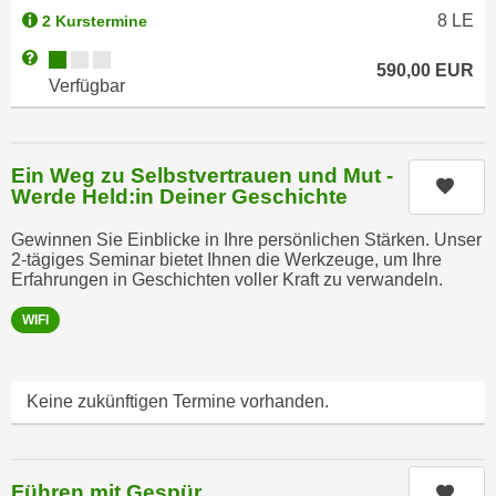
u
8
LE
2 Kurstermine
e
b
n
Kursverfügbarkeit:
Weitere Informationen zum Anmeldestatus "Verfügbar"
i
590,00
EUR
i
Verfügbar
e
n
t
d
e
e
n
Ein Weg zu Selbstvertrauen und Mut -
n
Kurs
,
Werde Held:in Deiner Geschichte
U
w
S
Gewinnen Sie Einblicke in Ihre persönlichen Stärken. Unser
e
2-tägiges Seminar bietet Ihnen die Werkzeuge, um Ihre
A
r
Erfahrungen in Geschichten voller Kraft zu verwandeln.
,
d
b
WIFI
e
e
n
i
w
w
Keine zukünftigen Termine vorhanden.
e
e
i
l
t
c
e
Führen mit Gespür
Kurs