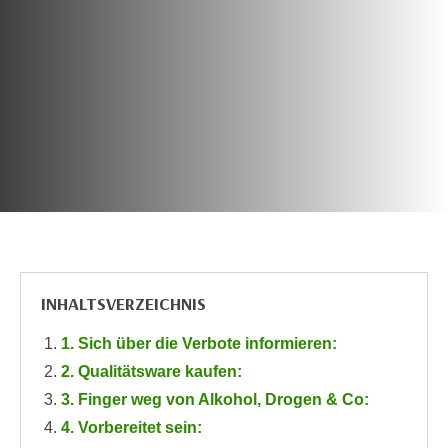
c
i
h
m
t
m
e
u
n
n
S
g
i
v
e
e
,
r
d
w
a
e
s
n
INHALTSVERZEICHNIS
s
d
w
e
1. Sich über die Verbote informieren:
i
n
2. Qualitätsware kaufen:
r
w
a
3. Finger weg von Alkohol, Drogen & Co:
i
u
4. Vorbereitet sein:
r
c