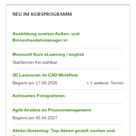
h
e
u
r
NEU IM KURSPROGRAMM
t
e
z
n
a
“
Ausbildung zum/zur Außen- und
b
Binnenhandelsmanager:in
k
k
l
o
Microsoft Kurs eLearning / english
i
m
Starttermin frei wählbar
c
m
k
e
3D Laserscan im CAD Workflow
e
n
Beginnt am
17.09.2026
+ 1 weiterer Termin
n
anzeigen
z
,
Achtsames Fotografieren
w
v
i
e
Agile Ansätze im Prozessmanagement
s
r
Beginnt am
05.04.2027
c
w
h
e
Aktien-Screening: Top-Aktien gezielt suchen und
e
n