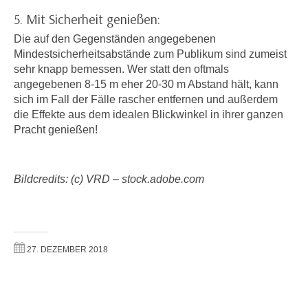
n
i
5. Mit Sicherheit genießen:
S
c
i
Die auf den Gegenständen angegebenen
h
Mindestsicherheitsabstände zum Publikum sind zumeist
e
n
sehr knapp bemessen. Wer statt den oftmals
a
i
angegebenen 8-15 m eher 20-30 m Abstand hält, kann
u
c
sich im Fall der Fälle rascher entfernen und außerdem
f
die Effekte aus dem idealen Blickwinkel in ihrer ganzen
h
„
Pracht genießen!
t
A
d
l
e
l
Bildcredits: (c) VRD – stock.adobe.com
m
e
D
a
a
k
t
z
e
27. DEZEMBER 2018
e
n
p
s
t
c
i