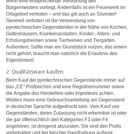
wenn eine entsprechende Verordnung des
i
e
Bürgermeisters vorliegt. Andernfalls ist ein Feuerwerk im
k
F
Ortsgebiet verboten – und das gilt auch an Silvester!
a
u
Generell verboten ist die Verwendung von
n
n
pyrotechnischen Gegenständen in der Nähe von Kirchen,
i
k
Gotteshäusern, Krankenanstalten, Kinder-, Alters- und
s
Erholungsheimen sowie Tierheimen und Tiergärten.
t
c
Außerdem: Sollte man ein Grundstück nutzen, das einem
i
h
nicht gehört, braucht man natürlich die Erlaubnis des
o
e
Eigentümers!
n
n
d
2. Qualitätsware kaufen:
U
e
Beim Kauf der pyrotechnischen Gegenstände immer auf
n
r
das „CE“ Prüfzeichen und eine Registriernummer sowie
t
W
die Angabe des Herstellers oder Importeurs achten.
e
e
Weiters muss eine Gebrauchsanleitung am Gegenstand
r
b
in deutscher Sprache aufgedruckt sein. Vom Kauf von
n
s
Gegenständen, deren Zulassung nicht erkennbar ist oder
e
e
die gar offensichtlich den Kategorien F3 oder F4
h
angehören, ist dringend abzuraten. Sie sind den Profis
i
m
vorbehalten und bei falscher Handhabung äußerst
t