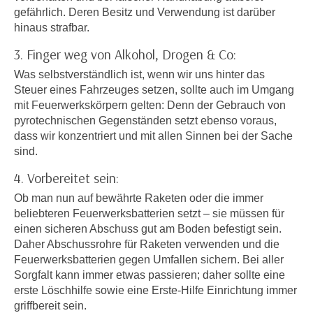
e
gefährlich. Deren Besitz und Verwendung ist darüber
e
n
hinaus strafbar.
n
e
o
3. Finger weg von Alkohol, Drogen & Co:
i
t
Was selbstverständlich ist, wenn wir uns hinter das
n
w
Steuer eines Fahrzeuges setzen, sollte auch im Umgang
s
e
mit Feuerwerkskörpern gelten: Denn der Gebrauch von
e
n
pyrotechnischen Gegenständen setzt ebenso voraus,
t
d
dass wir konzentriert und mit allen Sinnen bei der Sache
z
i
sind.
e
g
4. Vorbereitet sein:
n
s
,
Ob man nun auf bewährte Raketen oder die immer
i
w
beliebteren Feuerwerksbatterien setzt – sie müssen für
n
e
einen sicheren Abschuss gut am Boden befestigt sein.
d
Daher Abschussrohre für Raketen verwenden und die
l
.
Feuerwerksbatterien gegen Umfallen sichern. Bei aller
c
W
Sorgfalt kann immer etwas passieren; daher sollte eine
h
e
erste Löschhilfe sowie eine Erste-Hilfe Einrichtung immer
e
n
griffbereit sein.
s