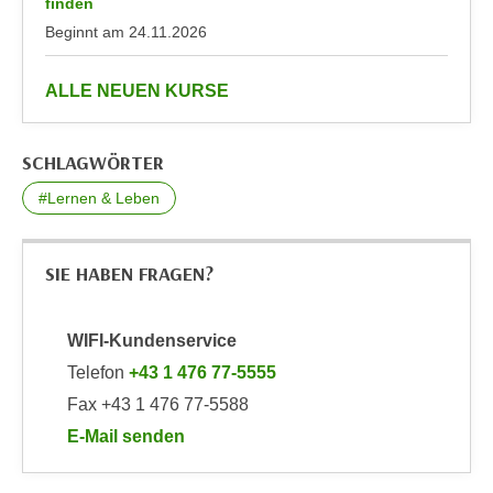
finden
n
d
Beginnt am
24.11.2026
E
e
U
n
anzeigen
ALLE NEUEN KURSE
-
w
U
i
S
r
SCHLAGWÖRTER
A
z
#Lernen & Leben
u
i
n
e
t
l
SIE HABEN FRAGEN?
e
o
r
r
w
WIFI-Kundenservice
i
o
e
Telefon
+43 1 476 77-5555
r
n
Fax +43 1 476 77-5588
f
t
E-Mail senden
e
i
an WIFI-Kundenservice: https://www.wifiwien.at/art
n
e
h