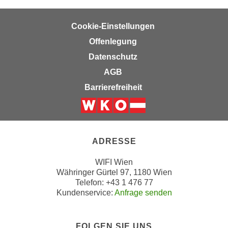
n
e
,
l
Cookie-Einstellungen
g
e
Offenlegung
e
v
l
Datenschutz
a
a
AGB
n
n
t
Barrierefreiheit
g
e
e
I
Weiter zur Website der Wirts
n
n
I
h
ADRESSE
h
a
r
l
WIFI Wien
e
t
Währinger Gürtel 97, 1180 Wien
d
Telefon: +43 1 476 77
e
u
Kundenservice:
Anfrage senden
a
r
n
c
z
FOLGEN SIE UNS
h