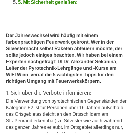
n
5. Mit Sicherheit genießen:
h
u
C
r
o
C
o
o
k
Der Jahreswechsel wird häufig mit einem
o
farbenprächtigen Feuerwerk gekrönt. Wer in der
i
k
Silvesternacht selbst Raketen abfeuern möchte, der
e
i
sollte jedoch einiges beachten. Wir haben bei einem
s
e
Experten nachgefragt: DI Dr. Alexander Sekanina,
v
s
Leiter der Pyrotechnik-Lehrgänge und -Kurse am
o
,
WIFI Wien, verrät die 5 wichtigsten Tipps für den
n
d
richtigen Umgang mit Feuerwerkskörpern.
U
i
1. Sich über die Verbote informieren:
S
e
-
Die Verwendung von pyrotechnischen Gegenständen der
f
a
Kategorie F2 ist für Personen über 16 Jahren außerhalb
ü
m
des Ortsgebietes (leicht an den Ortsschildern am
r
Straßenrand erkennbar) zu Silvester wie auch während
e
d
des ganzen Jahres erlaubt. Im Ortsgebiet allerdings nur,
r
i