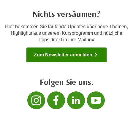
k
z
i
w
Nichts versäumen?
e
e
-
c
Hier bekommen Sie laufende Updates über neue Themen,
S
k
Highlights aus unserem Kursprogramm und nützliche
e
Tipps direkt in Ihre Mailbox.
e
t
n
z
u
Zum Newsletter anmelden
u
n
n
d
g
u
Folgen Sie uns.
z
m
u
f
Folgen sie uns 
Folgen sie 
Folgen s
Folg
s
ü
t
r
i
S
m
i
m
e
e
r