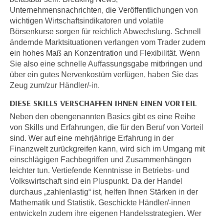
i
e
Unternehmensnachrichten, die Veröffentlichungen von
k
F
wichtigen Wirtschaftsindikatoren und volatile
a
u
Börsenkurse sorgen für reichlich Abwechslung. Schnell
n
ändernde Marktsituationen verlangen vom Trader zudem
n
i
ein hohes Maß an Konzentration und Flexibilität. Wenn
k
s
Sie also eine schnelle Auffassungsgabe mitbringen und
t
c
über ein gutes Nervenkostüm verfügen, haben Sie das
i
Zeug zum/zur Händler/-in.
h
o
e
n
DIESE SKILLS VERSCHAFFEN IHNEN EINEN VORTEIL
n
d
Neben den obengenannten Basics gibt es eine Reihe
U
e
von Skills und Erfahrungen, die für den Beruf von Vorteil
n
r
sind. Wer auf eine mehrjährige Erfahrung in der
t
W
Finanzwelt zurückgreifen kann, wird sich im Umgang mit
e
einschlägigen Fachbegriffen und Zusammenhängen
e
r
leichter tun. Vertiefende Kenntnisse in Betriebs- und
b
n
Volkswirtschaft sind ein Pluspunkt. Da der Handel
s
e
durchaus „zahlenlastig“ ist, helfen Ihnen Stärken in der
e
Mathematik und Statistik. Geschickte Händler/-innen
h
i
entwickeln zudem ihre eigenen Handelsstrategien. Wer
m
t