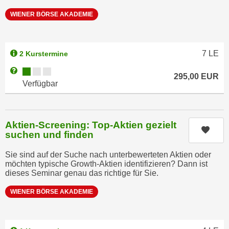
k
z
WIENER BÖRSE AKADEMIE
i
w
e
e
-
c
S
7
LE
2 Kurstermine
k
e
e
Kursverfügbarkeit:
Weitere Informationen zum Anmeldestatus "Verfügbar"
295,00
EUR
t
n
Verfügbar
z
u
u
n
n
d
Aktien-Screening: Top-Aktien gezielt
g
Kurs
u
suchen und finden
z
m
u
Sie sind auf der Suche nach unterbewerteten Aktien oder
f
s
möchten typische Growth-Aktien identifizieren? Dann ist
ü
dieses Seminar genau das richtige für Sie.
t
r
i
S
WIENER BÖRSE AKADEMIE
m
i
m
e
e
r