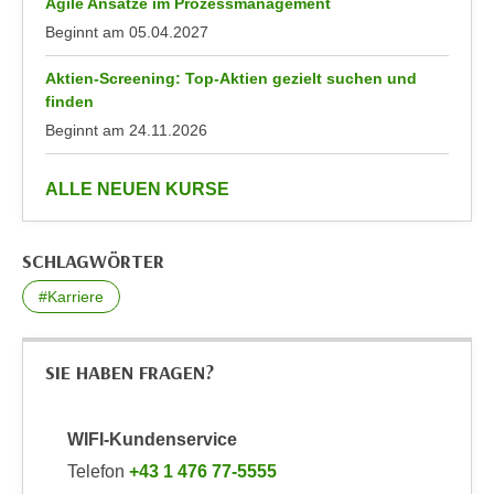
Agile Ansätze im Prozessmanagement
n
d
Beginnt am
05.04.2027
E
e
U
n
Aktien-Screening: Top-Aktien gezielt suchen und
-
finden
w
U
Beginnt am
24.11.2026
i
S
r
A
z
anzeigen
ALLE NEUEN KURSE
u
i
n
e
t
SCHLAGWÖRTER
l
e
o
#Karriere
r
r
w
i
o
e
SIE HABEN FRAGEN?
r
n
f
t
WIFI-Kundenservice
e
i
n
Telefon
+43 1 476 77-5555
e
h