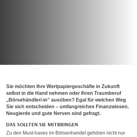
c
i
h
m
t
m
e
u
n
n
S
g
i
v
e
e
,
r
d
w
a
e
s
Sie möchten Ihre Wertpapiergeschäfte in Zukunft
n
s
selbst in die Hand nehmen oder Ihren Traumberuf
d
„Börsehändler/-in“ ausüben? Egal für welchen Weg
w
e
Sie sich entscheiden – umfangreiches Finanzwissen,
i
n
Neugierde und gute Nerven sind gefragt.
r
w
a
DAS SOLLTEN SIE MITBRINGEN
i
u
r
Zu den Must-haves im Börsenhandel gehören nicht nur
c