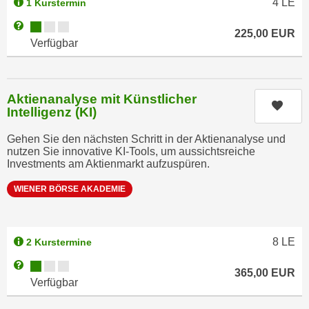
4
LE
1 Kurstermin
n
e
Kursverfügbarkeit:
Weitere Informationen zum Anmeldestatus "Verfügbar"
,
l
225,00
EUR
Verfügbar
g
e
e
v
l
a
a
Aktienanalyse mit Künstlicher
n
Kurs
n
Intelligenz (KI)
t
g
e
Gehen Sie den nächsten Schritt in der Aktienanalyse und
e
I
nutzen Sie innovative KI-Tools, um aussichtsreiche
n
Investments am Aktienmarkt aufzuspüren.
n
I
h
WIENER BÖRSE AKADEMIE
h
a
r
l
e
t
8
LE
d
2 Kurstermine
e
u
a
Kursverfügbarkeit:
Weitere Informationen zum Anmeldestatus "Verfügbar"
365,00
EUR
r
n
Verfügbar
c
z
h