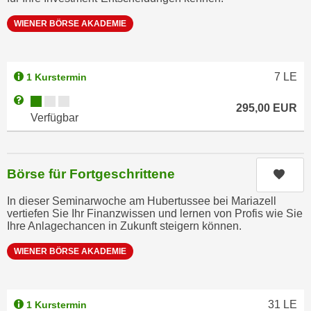
n
b
p
WIENER BÖRSE AKADEMIE
e
e
r
r
h
s
7
LE
i
1 Kurstermin
o
n
Kursverfügbarkeit:
Weitere Informationen zum Anmeldestatus "Verfügbar"
n
295,00
EUR
a
Verfügbar
e
u
n
s
b
e
e
Börse für Fortgeschrittene
Kurs
i
z
n
In dieser Seminarwoche am Hubertussee bei Mariazell
o
e
vertiefen Sie Ihr Finanzwissen und lernen von Profis wie Sie
g
Ihre Anlagechancen in Zukunft steigern können.
a
e
n
WIENER BÖRSE AKADEMIE
n
g
e
e
n
n
31
LE
D
1 Kurstermin
e