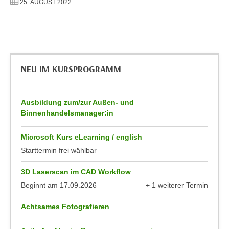
25. AUGUST 2022
h
e
u
r
t
e
z
n
a
“
b
NEU IM KURSPROGRAMM
k
k
l
o
i
m
Ausbildung zum/zur Außen- und
c
Binnenhandelsmanager:in
m
k
e
e
Microsoft Kurs eLearning / english
n
n
Starttermin frei wählbar
z
,
w
v
3D Laserscan im CAD Workflow
i
e
Beginnt am
17.09.2026
+ 1 weiterer Termin
s
r
anzeigen
c
w
Achtsames Fotografieren
h
e
e
n