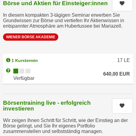
u
Börse und Aktien für Einsteiger:innen
Kurs
e
b
n
In diesem kompakten 3-tägigen Seminar erwerben Sie
i
Grundwissen zur Börse und vertiefen Ihr Aktienwissen in
i
e
entspannter Atmosphäre am Hubertussee bei Mariazell.
n
t
d
WIENER BÖRSE AKADEMIE
e
e
n
n
,
U
17
LE
w
1 Kurstermin
S
e
Kursverfügbarkeit:
Weitere Informationen zum Anmeldestatus "Verfügbar"
A
640,00
EUR
r
Verfügbar
,
d
b
e
e
n
i
Börsentraining live - erfolgreich
w
Kurs
investieren
w
e
e
i
Wir zeigen Ihnen Schritt für Schritt, wie der Einstieg an der
l
Börse gelingt, und Sie Ihr eigenes Portfolio
t
c
zusammenstellen und selbstständig managen.
e