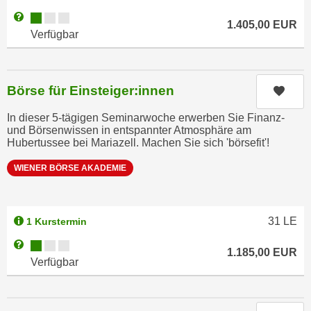
a
h
Kursverfügbarkeit:
Weitere Informationen zum Anmeldestatus "Verfügbar"
1.405,00
EUR
t
m
Verfügbar
e
e
n
O
a
n
Börse für Einsteiger:innen
Kurs
u
l
c
i
In dieser 5-tägigen Seminarwoche erwerben Sie Finanz-
h
und Börsenwissen in entspannter Atmosphäre am
n
Hubertussee bei Mariazell. Machen Sie sich 'börsefit'!
a
e
n
-
WIENER BÖRSE AKADEMIE
U
J
n
o
t
u
31
LE
1 Kurstermin
e
r
r
Kursverfügbarkeit:
Weitere Informationen zum Anmeldestatus "Verfügbar"
n
1.185,00
EUR
n
Verfügbar
e
e
y
h
z
m