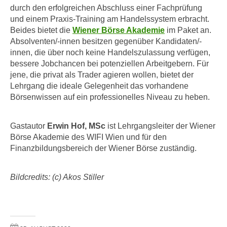
n
durch den erfolgreichen Abschluss einer Fachprüfung
i
S
und einem Praxis-Training am Handelssystem erbracht.
c
i
Beides bietet die
Wiener Börse Akademie
im Paket an.
h
e
Absolventen/-innen besitzen gegenüber Kandidaten/-
n
a
innen, die über noch keine Handelszulassung verfügen,
i
bessere Jobchancen bei potenziellen Arbeitgebern. Für
u
c
jene, die privat als Trader agieren wollen, bietet der
f
h
Lehrgang die ideale Gelegenheit das vorhandene
„
t
Börsenwissen auf ein professionelles Niveau zu heben.
A
d
l
e
l
Gastautor
Erwin Hof, MSc
ist Lehrgangsleiter der Wiener
m
Börse Akademie des WIFI Wien und für den
e
D
Finanzbildungsbereich der Wiener Börse zuständig.
a
a
k
t
z
Bildcredits: (c) Akos Stiller
e
e
n
p
s
t
c
i