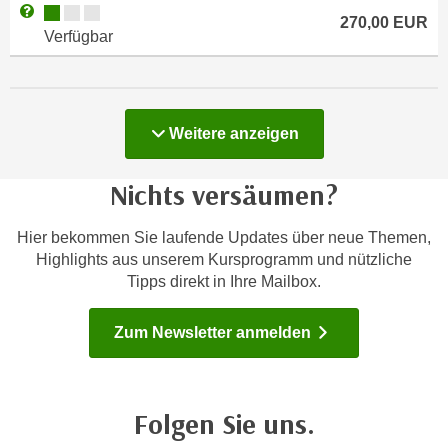
Kursverfügbarkeit:
Weitere Informationen zum Anmeldestatus "Verfügbar"
e
270,00
EUR
n
Verfügbar
m
g
E
z
U
w
-
e
Kurse
Weitere
anzeigen
D
c
a
k
t
Nichts versäumen?
e
e
u
n
Hier bekommen Sie laufende Updates über neue Themen,
n
s
Highlights aus unserem Kursprogramm und nützliche
d
c
Tipps direkt in Ihre Mailbox.
O
h
p
u
Zum Newsletter anmelden
t
t
i
z
m
r
i
Folgen Sie uns.
e
e
c