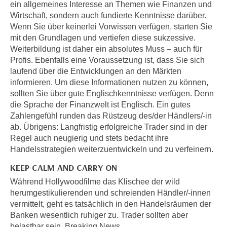
n
ein allgemeines Interesse an Themen wie Finanzen und
h
Wirtschaft, sondern auch fundierte Kenntnisse darüber.
u
C
Wenn Sie über keinerlei Vorwissen verfügen, starten Sie
r
o
mit den Grundlagen und vertiefen diese sukzessive.
C
o
Weiterbildung ist daher ein absolutes Muss – auch für
o
Profis. Ebenfalls eine Voraussetzung ist, dass Sie sich
k
o
laufend über die Entwicklungen an den Märkten
i
k
informieren. Um diese Informationen nutzen zu können,
e
i
sollten Sie über gute Englischkenntnisse verfügen. Denn
s
e
die Sprache der Finanzwelt ist Englisch. Ein gutes
v
s
Zahlengefühl runden das Rüstzeug des/der Händlers/-in
o
,
ab. Übrigens: Langfristig erfolgreiche Trader sind in der
n
d
Regel auch neugierig und stets bedacht ihre
U
Handelsstrategien weiterzuentwickeln und zu verfeinern.
i
S
e
KEEP CALM AND CARRY ON
-
f
Während Hollywoodfilme das Klischee der wild
a
ü
herumgestikulierenden und schreienden Händler/-innen
m
r
vermittelt, geht es tatsächlich in den Handelsräumen der
e
d
Banken wesentlich ruhiger zu. Trader sollten aber
r
i
belastbar sein. Breaking News,