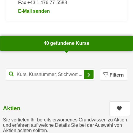
r
Fax +43 1 476 77-5588
a
t
E-Mail senden
b
e
an WIFI-Kundenservice: https://www.wifiwien.at/art
e
C
n
o
.
o
W
40 gefundene Kurse
k
e
i
n
e
n
s
S
Filterbereich schl
z
Filtern
i
u
e
A
d
n
e
a
r
Aktien
Kurs
l
C
y
Sie vertiefen Ihr bereits erworbenes Grundwissen zu Aktien
o
s
und erfahren auf welche Details Sie bei der Auswahl von
o
e
Aktien achten sollten.