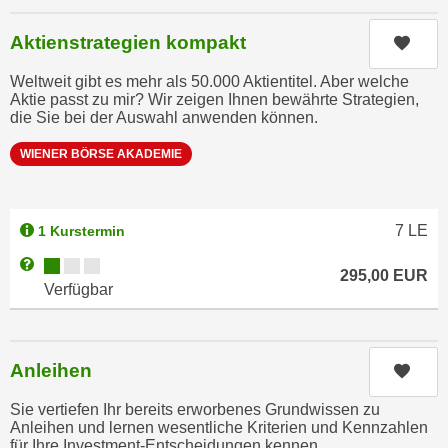
u
d
z
Aktienstrategien kompakt
Kurs
i
e
e
i
Weltweit gibt es mehr als 50.000 Aktientitel. Aber welche
C
Aktie passt zu mir? Wir zeigen Ihnen bewährte Strategien,
g
die Sie bei der Auswahl anwenden können.
o
e
o
n
WIENER BÖRSE AKADEMIE
k
.
i
U
e
m
7
LE
1 Kurstermin
s
I
e
Kursverfügbarkeit:
Weitere Informationen zum Anmeldestatus "Verfügbar"
h
295,00
EUR
r
Verfügbar
n
h
e
o
n
b
d
Anleihen
Kurs
e
a
n
Sie vertiefen Ihr bereits erworbenes Grundwissen zu
r
Anleihen und lernen wesentliche Kriterien und Kennzahlen
e
ü
für Ihre Investment-Entscheidungen kennen.