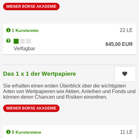
h
r
WIENER BÖRSE AKADEMIE
e
e
n
C
I
o
22
LE
1 Kurstermin
h
o
r
Kursverfügbarkeit:
Weitere Informationen zum Anmeldestatus "Verfügbar"
k
645,00
EUR
e
Verfügbar
i
D
e
a
s
t
f
Das 1 x 1 der Wertpapiere
Kurs
e
ü
n
Sie erhalten einen ersten Überblick über die wichtigsten
r
Arten von Wertpapieren wie Aktien, Anleihen und Fonds und
k
M
können deren Chancen und Risiken einordnen.
e
a
i
WIENER BÖRSE AKADEMIE
r
n
k
e
e
m
t
11
LE
5 Kurstermine
d
i