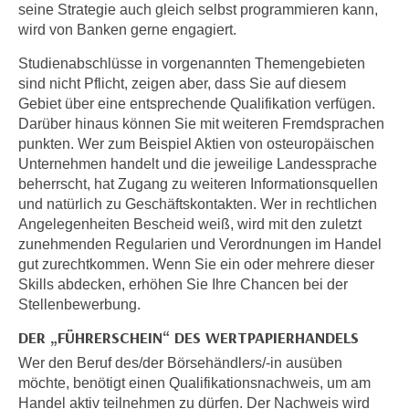
seine Strategie auch gleich selbst programmieren kann,
e
e
wird von Banken gerne engagiert.
n
n
e
Studienabschlüsse in vorgenannten Themengebieten
o
i
sind nicht Pflicht, zeigen aber, dass Sie auf diesem
t
n
Gebiet über eine entsprechende Qualifikation verfügen.
w
s
Darüber hinaus können Sie mit weiteren Fremdsprachen
e
punkten. Wer zum Beispiel Aktien von osteuropäischen
e
n
Unternehmen handelt und die jeweilige Landessprache
t
d
beherrscht, hat Zugang zu weiteren Informationsquellen
z
i
und natürlich zu Geschäftskontakten. Wer in rechtlichen
e
g
Angelegenheiten Bescheid weiß, wird mit den zuletzt
n
s
zunehmenden Regularien und Verordnungen im Handel
,
i
gut zurechtkommen. Wenn Sie ein oder mehrere dieser
w
n
Skills abdecken, erhöhen Sie Ihre Chancen bei der
e
Stellenbewerbung.
d
l
.
DER „FÜHRERSCHEIN“ DES WERTPAPIERHANDELS
c
W
Wer den Beruf des/der Börsehändlers/-in ausüben
h
e
möchte, benötigt einen Qualifikationsnachweis, um am
e
n
Handel aktiv teilnehmen zu dürfen. Der Nachweis wird
s