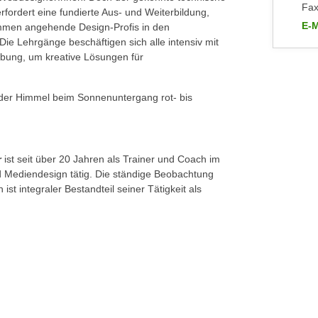
Fax
ordert eine fundierte Aus- und Weiterbildung,
E-M
ommen angehende Design-Profis in den
an 
 Lehrgänge beschäftigen sich alle intensiv mit
ung, um kreative Lösungen für
d der Himmel beim Sonnenuntergang rot- bis
r
ist seit über 20 Jahren als Trainer und Coach im
 Mediendesign tätig. Die ständige Beobachtung
st integraler Bestandteil seiner Tätigkeit als