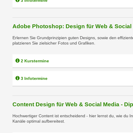
3 Infotermine
e
n
n
d
E
e
U
Adobe Photoshop: Design für Web & Social
n
-
w
Erlernen Sie Grundprinzipien guten Designs, sowie den effizie
U
i
platzieren Sie zielsicher Fotos und Grafiken.
S
r
A
z
u
2 Kurstermine
i
n
e
t
l
3 Infotermine
e
o
r
r
w
i
o
Content Design für Web & Social Media - D
e
r
n
Hochwertiger Content ist entscheidend - hier lernst du, wie du In
f
t
Kanäle optimal aufbereitest.
e
i
n