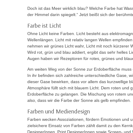
r
i
i
Doch ist das Meer wirklich blau? Welche Farbe hat Was
e
der Himmel darin spiegelt.“ Jetzt beißt sich der berühm
k
F
a
Farbe ist Licht
u
n
n
Ohne Licht keine Farben. Licht besteht aus elektromag
i
k
Wellenlängen. Licht mit relativ langen Wellen empfinden w
s
t
nehmen wir grünes Licht wahr, Licht mit noch kürzerer
c
Wird rot, grün und blau addiert, ergibt das sehr helles 
i
h
Augen haben wir Rezeptoren für rotes, grünes und blau
o
e
n
Am weiten Weg von der Sonne zur Erdoberfläche muss 
n
d
In ihr befinden sich zahlreiche unterschiedliche Gase, wi
U
e
dieser Gase bewirken, dass vor allem das kurzwellige bl
n
Atmosphäre füllt sich mit blauem Licht. Dem roten und grü
r
t
Erdoberfläche zu gelangen. Die Mischung von rotem und
W
also, dass wir die Farbe der Sonne als gelb empfinden.
e
e
r
b
Farben und Mediendesign
n
s
Farben wecken Assoziationen, fördern Emotionen und un
e
e
zielsichere Einsatz von Farben zählt damit zu den Ke
h
i
DesignerInnen, Print DesignerInnen sowie Screen- und