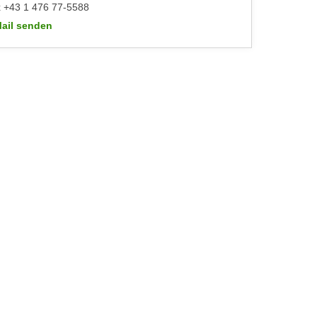
 +43 1 476 77-5588
ail senden
WIFI-Kundenservice: https://www.wifiwien.at/artikel/2508-allgeme