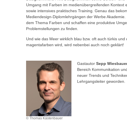
m
Umgang mit Farben im medienübergreifenden Kontext erf
t
e
sowie intensives praktisches Training. Genau das bek
e
n
Mediendesign-Diplomlehrgängen der Werbe Akademie. Die
n
dem Thema Farben und schaffen eine produktive Umgeb
e
o
Problemstellungen zu finden.
i
t
n
Und wie das Meer wirklich blau bzw. oft auch türkis un
w
s
magentafarben wird, wird nebenbei auch noch geklärt!
e
e
n
t
d
Gastautor
Sepp Wiesbaue
z
i
Bereich Kommunikation und
e
g
neuer Trends und Techniken i
n
s
Lehrgangsleiter geworden.
,
i
w
n
e
d
l
.
c
W
© Thomas Kästenbauer
h
e
e