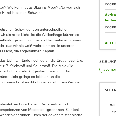
Begin
ser? Wie kommt das Blau ins Meer? „Na weil sich
te Hund in seinen Schwanz.
Aktien
finde
Begin
netischen Schwingungen unterschiedlicher
ir als rotes Licht. Ist die Wellenlänge kürzer, so
 Wellenlänge wird von uns als blau wahrgenommen.
ALLE
Licht, das wir als weiß wahrnehmen. In unseren
es Licht, die sogenannten Zapfen.
das Licht am Ende noch durch die Erdatmosphäre.
SCHLA
e z.B. Stickstoff und Sauerstoff. Die Moleküle
#Lerne
aue Licht abgelenkt (gestreut) wird und die
nen Licht gelingt es leichter, an die
 grünem Licht ergibt übrigens gelb. Kein Wunder
SIE 
terstützen Botschaften. Der kreative und
WIF
rnkompetenzen von MediendesignerInnen, Content
Tel
 WebdesignerInnen. Doch der gekonnte technische