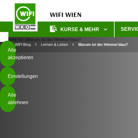
WIFI WIEN
Diese
SERVI
KURSE & MEHR
Seite
Zum Inhalt springen
Zur Fußzeile springen
verwendet
WIFI Blog
Lernen & Leben
Warum ist der Himmel blau?
Cookies
Alle
akzeptieren
O
h
Einstellungen
n
e
B
I
Alle
i
h
ablehnen
t
r
t
e
Weiterlesen
e
Z
b
u
e
s