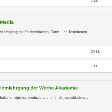
1
LE
 Media
nten Umgang mit Zeichenflächen, Form- und Textebenen,
24
LE
1
LE
iplomlehrgang der Werbe Akademie
halte konzipierst, produzierst und für die verschiedensten