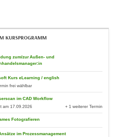
IM KURSPROGRAMM
ldung zum/zur Außen- und
nhandelsmanager:in
oft Kurs eLearning / english
rmin frei wählbar
serscan im CAD Workflow
nt am
17.09.2026
+ 1 weiterer Termin
anzeigen
ames Fotografieren
 Ansätze im Prozessmanagement