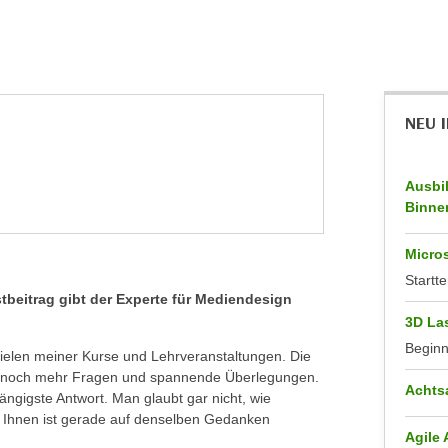
NEU 
Ausbi
Binne
Micros
Startte
tbeitrag gibt der Experte für Mediendesign
3D La
Begin
 vielen meiner Kurse und Lehrveranstaltungen. Die
r noch mehr Fragen und spannende Überlegungen.
Achts
gängigste Antwort. Man glaubt gar nicht, wie
on Ihnen ist gerade auf denselben Gedanken
Agile