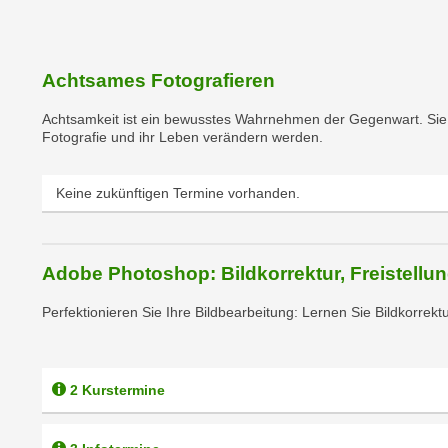
c
i
h
e
u
r
t
Achtsames Fotografieren
e
z
n
Achtsamkeit ist ein bewusstes Wahrnehmen der Gegenwart. Sie l
a
“
Fotografie und ihr Leben verändern werden.
b
k
k
l
Keine zukünftigen Termine vorhanden.
o
i
m
c
m
k
e
Adobe Photoshop: Bildkorrektur, Freistell
e
n
n
Perfektionieren Sie Ihre Bildbearbeitung: Lernen Sie Bildkorrek
z
,
w
v
i
e
s
2 Kurstermine
r
c
w
h
e