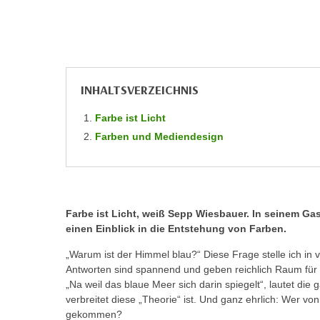
r
c
n
h
u
C
r
o
C
o
o
INHALTSVERZEICHNIS
k
o
i
Farbe ist Licht
k
e
Farben und Mediendesign
i
s
e
v
s
o
,
n
d
Farbe ist Licht, weiß Sepp Wiesbauer. In seinem Gas
U
i
einen Einblick in die Entstehung von Farben.
S
e
-
„Warum ist der Himmel blau?“ Diese Frage stelle ich in
f
Antworten sind spannend und geben reichlich Raum fü
a
ü
„Na weil das blaue Meer sich darin spiegelt“, lautet die 
m
r
verbreitet diese „Theorie“ ist. Und ganz ehrlich: Wer v
e
d
gekommen?