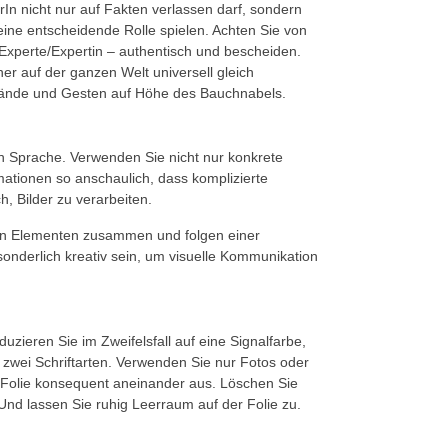
rIn nicht nur auf Fakten verlassen darf, sondern
ine entscheidende Rolle spielen. Achten Sie von
 Experte/Expertin – authentisch und bescheiden.
ner auf der ganzen Welt universell gleich
ände und Gesten auf Höhe des Bauchnabels.
en Sprache. Verwenden Sie nicht nur konkrete
mationen so anschaulich, dass komplizierte
, Bilder zu verarbeiten.
en Elementen zusammen und folgen einer
nderlich kreativ sein, um visuelle Kommunikation
uzieren Sie im Zweifelsfall auf eine Signalfarbe,
 zwei Schriftarten. Verwenden Sie nur Fotos oder
er Folie konsequent aneinander aus. Löschen Sie
 Und lassen Sie ruhig Leerraum auf der Folie zu.