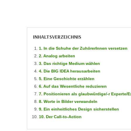
r
c
n
h
u
C
r
o
C
o
o
INHALTSVERZEICHNIS
k
o
i
1. In die Schuhe der ZuhörerInnen versetzen
k
e
2. Analog arbeiten
i
s
3. Das richtige Medium wählen
e
v
s
4. Die BIG IDEA herausarbeiten
o
,
5. Eine Geschichte erzählen
n
d
6. Auf das Wesentliche reduzieren
U
i
7. Positionieren als glaubwürdige/-r Experte/E
S
e
8. Worte in Bilder verwandeln
-
f
9. Ein einheitliches Design sicherstellen
a
ü
10. Der Call-to-Action
m
r
e
d