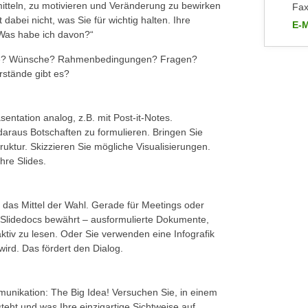
itteln, zu motivieren und Veränderung zu bewirken
Fax
dabei nicht, was Sie für wichtig halten. Ihre
E-M
Was habe ich davon?“
an 
bleme? Wünsche? Rahmenbedingungen? Fragen?
rstände gibt es?
sentation analog, z.B. mit Post-it-Notes.
daraus Botschaften zu formulieren. Bringen Sie
uktur. Skizzieren Sie mögliche Visualisierungen.
hre Slides.
m das Mittel der Wahl. Gerade für Meetings oder
Slidedocs bewährt – ausformulierte Dokumente,
raktiv zu lesen. Oder Sie verwenden eine Infografik
ird. Das fördert den Dialog.
mmunikation: The Big Idea! Versuchen Sie, in einem
eht und was Ihre einzigartige Sichtweise auf