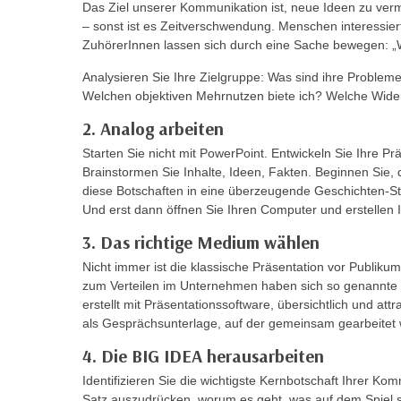
Das Ziel unserer Kommunikation ist, neue Ideen zu verm
m
t
– sonst ist es Zeitverschwendung. Menschen interessiert 
e
e
ZuhörerInnen lassen sich durch eine Sache bewegen: „
n
n
e
Analysieren Sie Ihre Zielgruppe: Was sind ihre Pro
o
i
Welchen objektiven Mehrnutzen biete ich? Welche Wide
t
n
w
2. Analog arbeiten
s
e
Starten Sie nicht mit PowerPoint. Entwickeln Sie Ihre Prä
e
n
Brainstormen Sie Inhalte, Ideen, Fakten. Beginnen Sie, 
t
d
diese Botschaften in eine überzeugende Geschichten-Str
z
Und erst dann öffnen Sie Ihren Computer und erstellen I
i
e
g
3. Das richtige Medium wählen
n
s
Nicht immer ist die klassische Präsentation vor Publiku
,
i
zum Verteilen im Unternehmen haben sich so genannte 
w
n
erstellt mit Präsentationssoftware, übersichtlich und att
e
d
als Gesprächsunterlage, auf der gemeinsam gearbeitet w
l
.
4. Die BIG IDEA herausarbeiten
c
W
h
Identifizieren Sie die wichtigste Kernbotschaft Ihrer Ko
e
e
Satz auszudrücken, worum es geht, was auf dem Spiel st