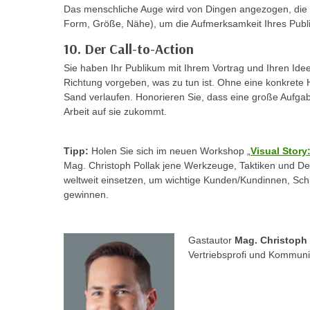
e
Das menschliche Auge wird von Dingen angezogen, die 
n
Form, Größe, Nähe), um die Aufmerksamkeit Ihres Publ
n
d
E
e
10. Der Call-to-Action
U
n
Sie haben Ihr Publikum mit Ihrem Vortrag und Ihren Idee
-
w
Richtung vorgeben, was zu tun ist. Ohne eine konkrete 
U
i
Sand verlaufen. Honorieren Sie, dass eine große Aufga
S
Arbeit auf sie zukommt.
r
A
z
u
i
Tipp:
Holen Sie sich im neuen Workshop „
Visual Stor
n
e
Mag. Christoph Pollak jene Werkzeuge, Taktiken und De
t
l
weltweit einsetzen, um wichtige Kunden/Kundinnen, Sc
e
gewinnen.
o
r
r
w
i
o
Gastautor
Mag. Christoph 
e
Vertriebsprofi und Kommuni
r
n
f
t
e
i
n