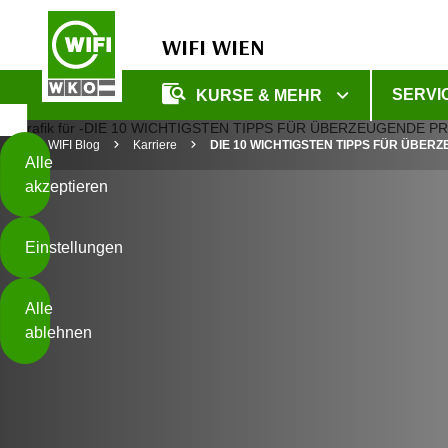
WIFI WIEN
Diese
SERVI
KURSE & MEHR
Seite
Zum Inhalt springen
Zur Fußzeile springen
verwendet
WIFI Blog
Karriere
DIE 10 WICHTIGSTEN TIPPS FÜR ÜBE
Cookies
Alle
akzeptieren
O
h
Einstellungen
n
e
B
I
Alle
i
h
ablehnen
t
r
t
e
Weiterlesen
e
Z
b
u
e
s