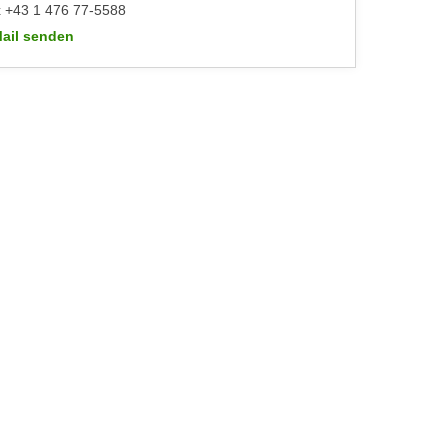
 +43 1 476 77-5588
ail senden
WIFI-Kundenservice: https://www.wifiwien.at/artikel/2508-allgeme