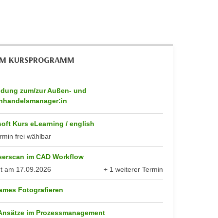
IM KURSPROGRAMM
ldung zum/zur Außen- und
nhandelsmanager:in
oft Kurs eLearning / english
rmin frei wählbar
serscan im CAD Workflow
nt am
17.09.2026
+ 1 weiterer Termin
anzeigen
ames Fotografieren
 Ansätze im Prozessmanagement