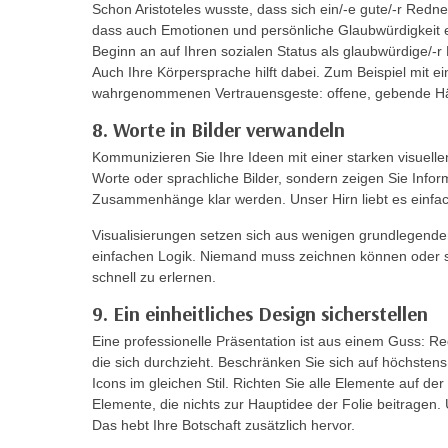
c
Schon Aristoteles wusste, dass sich ein/-e gute/-r Redne
i
h
dass auch Emotionen und persönliche Glaubwürdigkeit e
e
u
Beginn an auf Ihren sozialen Status als glaubwürdige/-r
r
Auch Ihre Körpersprache hilft dabei. Zum Beispiel mit ei
t
e
wahrgenommenen Vertrauensgeste: offene, gebende H
z
n
a
8. Worte in Bilder verwandeln
“
b
k
Kommunizieren Sie Ihre Ideen mit einer starken visuell
k
Worte oder sprachliche Bilder, sondern zeigen Sie Infor
l
o
Zusammenhänge klar werden. Unser Hirn liebt es einfach
i
m
c
Visualisierungen setzen sich aus wenigen grundlegend
m
k
einfachen Logik. Niemand muss zeichnen können oder so
e
e
schnell zu erlernen.
n
n
9. Ein einheitliches Design sicherstellen
z
,
w
Eine professionelle Präsentation ist aus einem Guss: Red
v
die sich durchzieht. Beschränken Sie sich auf höchstens
i
e
Icons im gleichen Stil. Richten Sie alle Elemente auf d
s
r
Elemente, die nichts zur Hauptidee der Folie beitragen.
c
w
Das hebt Ihre Botschaft zusätzlich hervor.
h
e