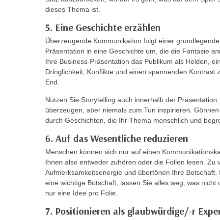
n
s
dieses Thema ist.
n
i
S
5. Eine Geschichte erzählen
c
i
Überzeugende Kommunikation folgt einer grundlegenden 
h
e
Präsentation in eine Geschichte um, die die Fantasie a
n
a
Ihre Business-Präsentation das Publikum als Helden, e
i
Dringlichkeit, Konflikte und einen spannenden Kontrast
u
c
End.
f
h
„
Nutzen Sie Storytelling auch innerhalb der Präsentati
t
A
überzeugen, aber niemals zum Tun inspirieren. Gönnen 
d
l
durch Geschichten, die Ihr Thema menschlich und begr
e
l
6. Auf das Wesentliche reduzieren
m
e
D
Menschen können sich nur auf einen Kommunikationskana
a
Ihnen also entweder zuhören oder die Folien lesen. Zu v
a
k
Aufmerksamkeitsenergie und übertönen Ihre Botschaft. 
t
z
eine wichtige Botschaft, lassen Sie alles weg, was nicht
e
e
nur eine Idee pro Folie.
n
p
7. Positionieren als glaubwürdige/-r Expe
s
t