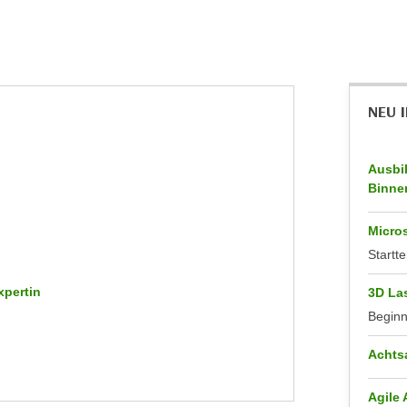
NEU 
Ausbi
Binne
Micros
Startte
xpertin
3D La
Begin
Achts
Agile