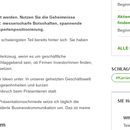
Begin
Aktien
rt werden. Nutzen Sie die Geheimnisse
finde
re: messerscharfe Botschaften, spannende
pertenpositionierung.
Begin
schwierigsten Teil bereits hinter sich: Sie haben
ALLE
Werkzeug, wenn es um geschäftliche
hlaggebend sein, ob Firmen InvestorInnen finden,
SCHLA
setzen.
#Karrie
 Ideen unter. In unserer gehetzten Geschäftswelt
gsgewohnheiten und kurzen
bruch beim Präsentieren statt.
SIE 
räsentationsschmiede setze ich täglich die
erte Businesskommunikation um. Das ist meine
WIF
zen
Tel