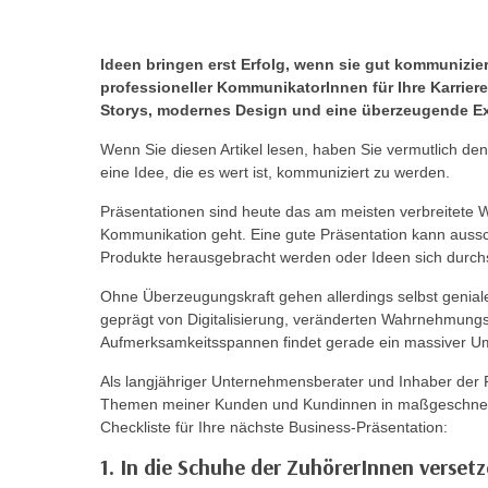
r
i
i
e
k
F
Ideen bringen erst Erfolg, wenn sie gut kommunizie
a
professioneller KommunikatorInnen für Ihre Karrie
u
n
Storys, modernes Design und eine überzeugende Ex
n
i
k
Wenn Sie diesen Artikel lesen, haben Sie vermutlich den 
s
t
eine Idee, die es wert ist, kommuniziert zu werden.
c
i
Präsentationen sind heute das am meisten verbreitete 
h
o
Kommunikation geht. Eine gute Präsentation kann aussc
e
n
Produkte herausgebracht werden oder Ideen sich durch
n
d
U
Ohne Überzeugungskraft gehen allerdings selbst geniale
e
n
geprägt von Digitalisierung, veränderten Wahrnehmun
r
Aufmerksamkeitsspannen findet gerade ein massiver Um
t
W
e
e
Als langjähriger Unternehmensberater und Inhaber der P
r
b
Themen meiner Kunden und Kundinnen in maßgeschneid
n
Checkliste für Ihre nächste Business-Präsentation:
s
e
e
1. In die Schuhe der ZuhörerInnen verset
h
i