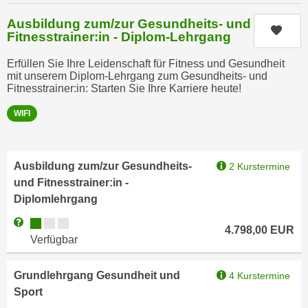
h
r
e
Ausbildung zum/zur Gesundheits- und
e
Kurs
Fitnesstrainer:in - Diplom-Lehrgang
n
C
I
o
Erfüllen Sie Ihre Leidenschaft für Fitness und Gesundheit
h
mit unserem Diplom-Lehrgang zum Gesundheits- und
o
r
Fitnesstrainer:in: Starten Sie Ihre Karriere heute!
k
e
i
WIFI
D
e
a
s
t
f
Ausbildung zum/zur Gesundheits-
2 Kurstermine
e
ü
und Fitnesstrainer:in -
n
r
Diplomlehrgang
k
M
e
Kursverfügbarkeit:
Weitere Informationen zum Anmeldestatus "Verfügbar"
a
4.798,00
EUR
i
Verfügbar
r
n
k
e
e
Grundlehrgang Gesundheit und
4 Kurstermine
m
t
Sport
d
i