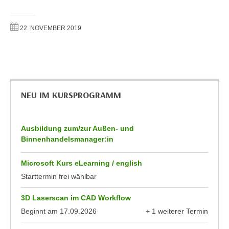
n
d
E
e
22. NOVEMBER 2019
U
n
-
w
U
i
S
r
A
z
u
NEU IM KURSPROGRAMM
i
n
e
t
l
Ausbildung zum/zur Außen- und
e
o
Binnenhandelsmanager:in
r
r
w
i
Microsoft Kurs eLearning / english
o
e
Starttermin frei wählbar
r
n
f
t
3D Laserscan im CAD Workflow
e
i
Beginnt am
17.09.2026
+ 1 weiterer Termin
n
e
anzeigen
h