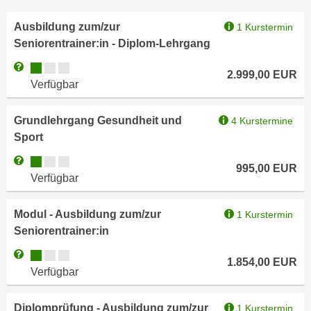
,
n
Ausbildung zum/zur
S
1 Kurstermin
d
Seniorentrainer:in - Diplom-Lehrgang
i
a
e
u
Kursverfügbarkeit:
Weitere Informationen zum Anmeldestatus "Verfügbar"
2.999,00
EUR
n
s
Verfügbar
u
g
r
e
Grundlehrgang Gesundheit und
4 Kurstermine
e
w
Sport
i
ä
Kursverfügbarkeit:
n
Weitere Informationen zum Anmeldestatus "Verfügbar"
h
995,00
EUR
g
Verfügbar
l
e
t
s
Modul - Ausbildung zum/zur
1 Kurstermin
e
c
Seniorentrainer:in
P
h
a
Kursverfügbarkeit:
Weitere Informationen zum Anmeldestatus "Verfügbar"
r
1.854,00
EUR
r
Verfügbar
ä
t
n
n
Diplomprüfung - Ausbildung zum/zur
1 Kurstermin
k