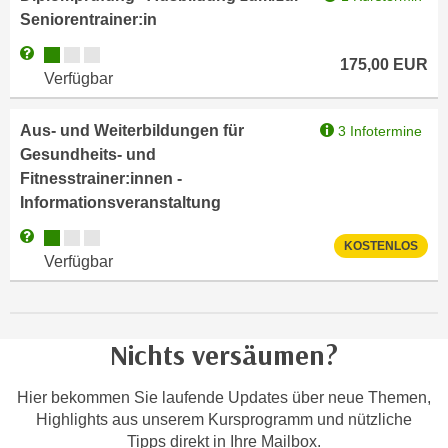
e
Seniorentrainer:in
t
r
e
Kursverfügbarkeit:
Weitere Informationen zum Anmeldestatus "Verfügbar"
p
175,00
EUR
,
Verfügbar
e
b
r
i
s
Aus- und Weiterbildungen für
3 Infotermine
s
o
Gesundheits- und
k
n
Fitnesstrainer:innen -
e
e
Informationsveranstaltung
i
n
Kursverfügbarkeit:
Weitere Informationen zum Anmeldestatus "Verfügbar"
n
b
KOSTENLOS
Verfügbar
e
e
d
z
a
o
t
g
Nichts versäumen?
e
e
n
n
Hier bekommen Sie laufende Updates über neue Themen,
s
e
Highlights aus unserem Kursprogramm und nützliche
c
t
Tipps direkt in Ihre Mailbox.