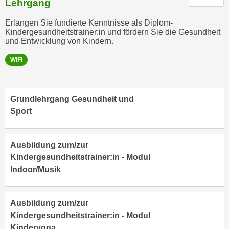
Lehrgang
n
e
,
Erlangen Sie fundierte Kenntnisse als Diplom-
l
Kindergesundheitstrainer:in und fördern Sie die Gesundheit
g
e
und Entwicklung von Kindern.
e
v
l
WIFI
a
a
n
n
t
g
e
Grundlehrgang Gesundheit und
e
I
Sport
n
n
I
h
h
Ausbildung zum/zur
a
r
Kindergesundheitstrainer:in - Modul
l
e
Indoor/Musik
t
d
e
u
a
Ausbildung zum/zur
r
n
Kindergesundheitstrainer:in - Modul
c
z
Kinderyoga
h