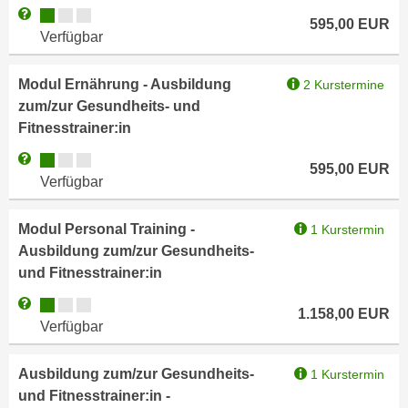
r
Kursverfügbarkeit:
Weitere Informationen zum Anmeldestatus "Verfügbar"
h
595,00
EUR
u
Verfügbar
t
n
a
g
Modul Ernährung - Ausbildung
2 Kurstermine
n
s
zum/zur Gesundheits- und
g
z
Fitnesstrainer:in
e
w
m
Kursverfügbarkeit:
Weitere Informationen zum Anmeldestatus "Verfügbar"
e
595,00
EUR
e
c
Verfügbar
s
k
s
e
Modul Personal Training -
1 Kurstermin
e
g
Ausbildung zum/zur Gesundheits-
n
e
und Fitnesstrainer:in
e
s
Kursverfügbarkeit:
Weitere Informationen zum Anmeldestatus "Verfügbar"
n
e
1.158,00
EUR
Verfügbar
S
t
c
z
h
Ausbildung zum/zur Gesundheits-
1 Kurstermin
t
u
und Fitnesstrainer:in -
.