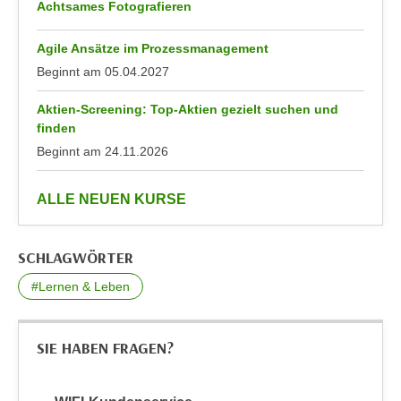
r
Achtsames Fotografieren
a
t
b
Agile Ansätze im Prozessmanagement
e
e
C
Beginnt am
05.04.2027
n
o
.
Aktien-Screening: Top-Aktien gezielt suchen und
o
W
finden
k
e
Beginnt am
24.11.2026
i
n
e
n
anzeigen
ALLE NEUEN KURSE
s
S
z
i
u
SCHLAGWÖRTER
e
A
d
n
#Lernen & Leben
e
a
r
l
C
SIE HABEN FRAGEN?
y
o
s
o
e