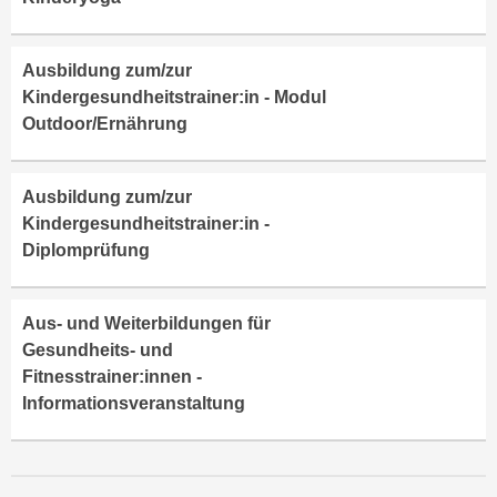
u
d
z
i
e
Ausbildung zum/zur
e
i
Kindergesundheitstrainer:in - Modul
C
g
Outdoor/Ernährung
o
e
o
n
k
.
Ausbildung zum/zur
i
U
Kindergesundheitstrainer:in -
e
m
Diplomprüfung
s
I
e
h
r
Aus- und Weiterbildungen für
n
h
Gesundheits- und
e
o
Fitnesstrainer:innen -
n
b
Informationsveranstaltung
d
e
a
n
r
e
ü