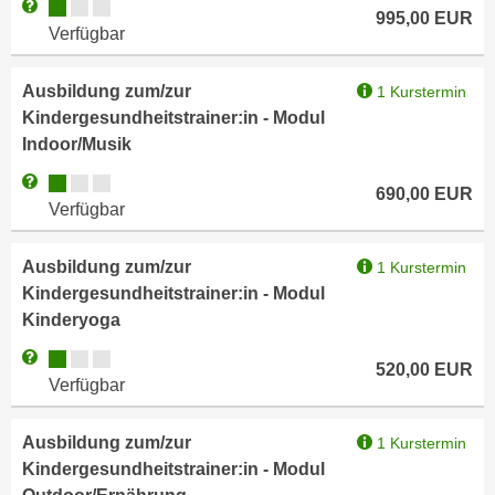
Kursverfügbarkeit:
Weitere Informationen zum Anmeldestatus "Verfügbar"
a
995,00
EUR
h
Verfügbar
t
m
e
e
Ausbildung zum/zur
1 Kurstermin
n
O
Kindergesundheitstrainer:in - Modul
a
n
Indoor/Musik
u
l
c
Kursverfügbarkeit:
Weitere Informationen zum Anmeldestatus "Verfügbar"
i
690,00
EUR
h
Verfügbar
n
a
e
n
-
Ausbildung zum/zur
1 Kurstermin
U
J
Kindergesundheitstrainer:in - Modul
n
o
Kinderyoga
t
u
Kursverfügbarkeit:
Weitere Informationen zum Anmeldestatus "Verfügbar"
e
520,00
EUR
r
Verfügbar
r
n
n
e
e
Ausbildung zum/zur
1 Kurstermin
y
h
Kindergesundheitstrainer:in - Modul
z
m