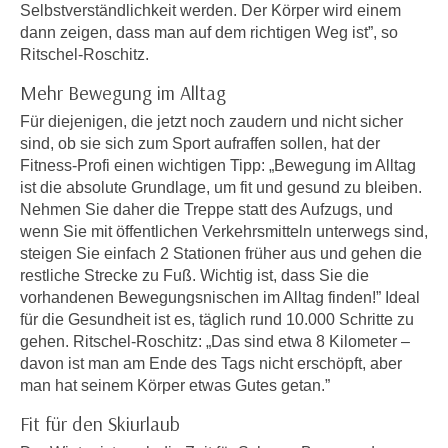
i
Selbstverständlichkeit werden. Der Körper wird einem
e
k
dann zeigen, dass man auf dem richtigen Weg ist”, so
F
Ritschel-Roschitz.
a
u
n
n
Mehr Bewegung im Alltag
i
k
Für diejenigen, die jetzt noch zaudern und nicht sicher
s
t
sind, ob sie sich zum Sport aufraffen sollen, hat der
c
i
Fitness-Profi einen wichtigen Tipp: „Bewegung im Alltag
h
o
ist die absolute Grundlage, um fit und gesund zu bleiben.
e
n
Nehmen Sie daher die Treppe statt des Aufzugs, und
n
d
wenn Sie mit öffentlichen Verkehrsmitteln unterwegs sind,
U
steigen Sie einfach 2 Stationen früher aus und gehen die
e
n
restliche Strecke zu Fuß. Wichtig ist, dass Sie die
r
t
vorhandenen Bewegungsnischen im Alltag finden!” Ideal
W
e
für die Gesundheit ist es, täglich rund 10.000 Schritte zu
e
gehen. Ritschel-Roschitz: „Das sind etwa 8 Kilometer –
r
b
davon ist man am Ende des Tags nicht erschöpft, aber
n
s
man hat seinem Körper etwas Gutes getan.”
e
e
h
Fit für den Skiurlaub
i
m
t