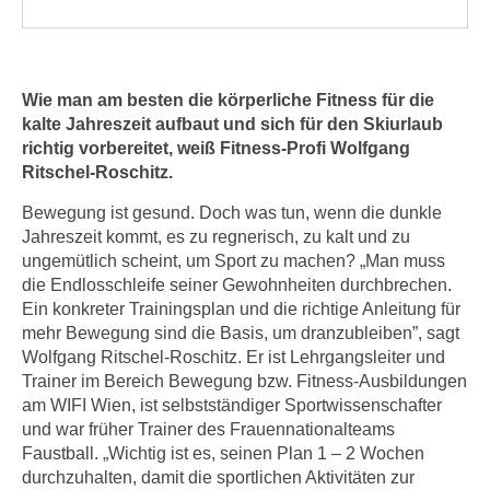
n
h
u
C
r
o
C
Wie man am besten die körperliche Fitness für die
o
o
kalte Jahreszeit aufbaut und sich für den Skiurlaub
k
o
richtig vorbereitet, weiß Fitness-Profi Wolfgang
i
k
Ritschel-Roschitz.
e
i
s
Bewegung ist gesund. Doch was tun, wenn die dunkle
e
v
Jahreszeit kommt, es zu regnerisch, zu kalt und zu
s
ungemütlich scheint, um Sport zu machen? „Man muss
o
,
die Endlosschleife seiner Gewohnheiten durchbrechen.
n
d
Ein konkreter Trainingsplan und die richtige Anleitung für
U
i
mehr Bewegung sind die Basis, um dranzubleiben”, sagt
S
e
Wolfgang Ritschel-Roschitz. Er ist Lehrgangsleiter und
-
f
Trainer im Bereich Bewegung bzw. Fitness-Ausbildungen
a
ü
am WIFI Wien, ist selbstständiger Sportwissenschafter
m
r
und war früher Trainer des Frauennationalteams
e
Faustball. „Wichtig ist es, seinen Plan 1 – 2 Wochen
d
r
durchzuhalten, damit die sportlichen Aktivitäten zur
i