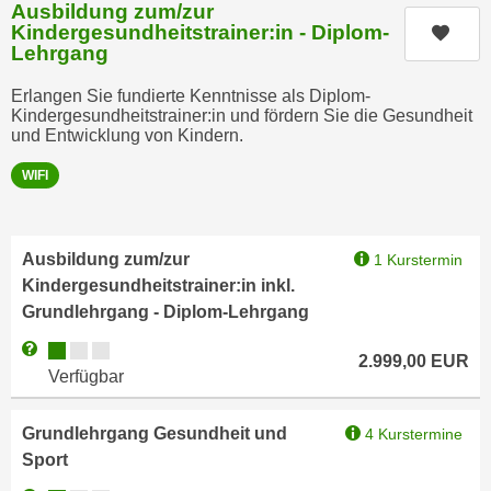
n
Ausbildung zum/zur
b
Kindergesundheitstrainer:in - Diplom-
Kurs
p
e
Lehrgang
e
r
r
h
Erlangen Sie fundierte Kenntnisse als Diplom-
s
Kindergesundheitstrainer:in und fördern Sie die Gesundheit
i
und Entwicklung von Kindern.
o
n
n
a
WIFI
e
u
n
s
b
e
Ausbildung zum/zur
1 Kurstermin
e
i
Kindergesundheitstrainer:in inkl.
z
n
Grundlehrgang - Diplom-Lehrgang
o
e
Kursverfügbarkeit:
Weitere Informationen zum Anmeldestatus "Verfügbar"
g
a
2.999,00
EUR
e
Verfügbar
n
n
g
e
Grundlehrgang Gesundheit und
4 Kurstermine
e
n
Sport
n
D
e