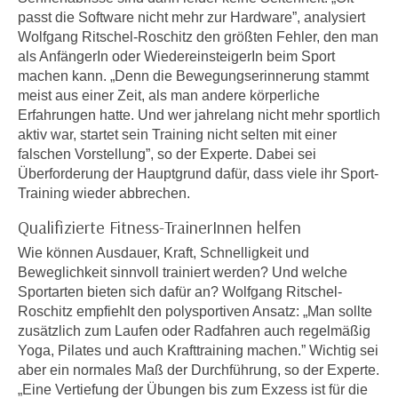
n
passt die Software nicht mehr zur Hardware”, analysiert
i
S
Wolfgang Ritschel-Roschitz den größten Fehler, den man
c
i
als AnfängerIn oder WiedereinsteigerIn beim Sport
h
e
machen kann. „Denn die Bewegungserinnerung stammt
n
a
meist aus einer Zeit, als man andere körperliche
i
u
Erfahrungen hatte. Und wer jahrelang nicht mehr sportlich
c
f
aktiv war, startet sein Training nicht selten mit einer
h
falschen Vorstellung”, so der Experte. Dabei sei
„
t
Überforderung der Hauptgrund dafür, dass viele ihr Sport-
A
d
Training wieder abbrechen.
l
e
l
Qualifizierte Fitness-TrainerInnen helfen
m
e
Wie können Ausdauer, Kraft, Schnelligkeit und
D
a
Beweglichkeit sinnvoll trainiert werden? Und welche
a
k
Sportarten bieten sich dafür an? Wolfgang Ritschel-
t
z
Roschitz empfiehlt den polysportiven Ansatz: „Man sollte
e
e
zusätzlich zum Laufen oder Radfahren auch regelmäßig
n
p
Yoga, Pilates und auch Krafttraining machen.” Wichtig sei
s
t
aber ein normales Maß der Durchführung, so der Experte.
c
„Eine Vertiefung der Übungen bis zum Exzess ist für die
i