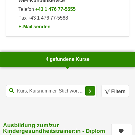
WIFI-Kundenservice
k
z
Telefon
+43 1 476 77-5555
i
w
e
Fax +43 1 476 77-5588
e
-
c
E-Mail senden
S
k
an WIFI-Kundenservice: https://www.wifiwien.at/art
e
e
t
n
z
u
4 gefundene Kurse
u
n
n
d
g
u
z
m
Filterbereich schl
u
f
Filtern
s
ü
t
r
i
S
m
i
Ausbildung zum/zur
m
e
Kindergesundheitstrainer:in - Diplom
Kurs
e
r