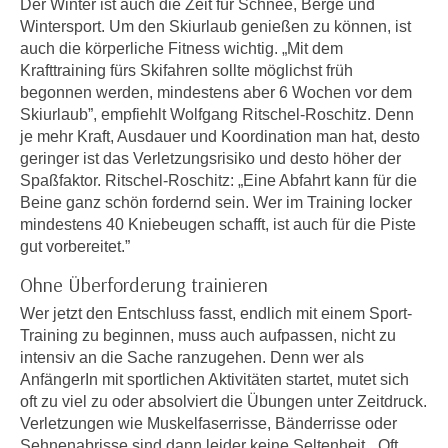
Der Winter ist auch die Zeit für Schnee, Berge und
e
e
Wintersport. Um den Skiurlaub genießen zu können, ist
n
n
auch die körperliche Fitness wichtig. „Mit dem
e
Krafttraining fürs Skifahren sollte möglichst früh
o
i
begonnen werden, mindestens aber 6 Wochen vor dem
t
n
Skiurlaub”, empfiehlt Wolfgang Ritschel-Roschitz. Denn
w
s
je mehr Kraft, Ausdauer und Koordination man hat, desto
e
geringer ist das Verletzungsrisiko und desto höher der
e
n
Spaßfaktor. Ritschel-Roschitz: „Eine Abfahrt kann für die
t
d
Beine ganz schön fordernd sein. Wer im Training locker
z
i
mindestens 40 Kniebeugen schafft, ist auch für die Piste
e
g
gut vorbereitet.”
n
s
,
Ohne Überforderung trainieren
i
w
n
Wer jetzt den Entschluss fasst, endlich mit einem Sport-
e
d
Training zu beginnen, muss auch aufpassen, nicht zu
l
intensiv an die Sache ranzugehen. Denn wer als
.
c
AnfängerIn mit sportlichen Aktivitäten startet, mutet sich
W
h
oft zu viel zu oder absolviert die Übungen unter Zeitdruck.
e
e
Verletzungen wie Muskelfaserrisse, Bänderrisse oder
n
Sehnenabrisse sind dann leider keine Seltenheit. „Oft
s