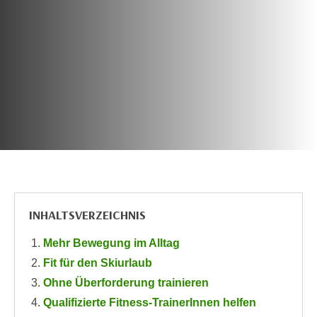
c
i
h
m
t
m
e
u
n
n
S
g
i
v
e
e
,
r
d
w
a
e
s
n
INHALTSVERZEICHNIS
s
d
w
e
Mehr Bewegung im Alltag
i
n
Fit für den Skiurlaub
r
w
a
Ohne Überforderung trainieren
i
u
Qualifizierte Fitness-TrainerInnen helfen
r
c