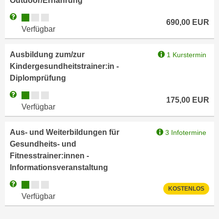
Outdoor/Ernährung
u
e
b
Kursverfügbarkeit:
Weitere Informationen zum Anmeldestatus "Verfügbar"
690,00
EUR
n
i
Verfügbar
i
e
n
t
Ausbildung zum/zur
1 Kurstermin
d
e
Kindergesundheitstrainer:in -
e
n
Diplomprüfung
n
,
U
Kursverfügbarkeit:
Weitere Informationen zum Anmeldestatus "Verfügbar"
w
175,00
EUR
S
Verfügbar
e
A
r
,
Aus- und Weiterbildungen für
d
3 Infotermine
b
Gesundheits- und
e
e
Fitnesstrainer:innen -
n
i
Informationsveranstaltung
w
w
e
Kursverfügbarkeit:
Weitere Informationen zum Anmeldestatus "Verfügbar"
e
KOSTENLOS
i
Verfügbar
l
t
c
e