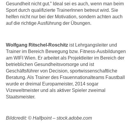
h
Gesundheit nicht gut.” Ideal sei es auch, wenn man beim
e
u
Sport durch qualifizierte TrainerInnen betreut wird. Sie
r
t
helfen nicht nur bei der Motivation, sondern achten auch
e
auf die richtige Ausführung der Übungen.
z
n
a
“
b
k
k
Wolfgang Ritschel-Roschitz
ist Lehrgangsleiter und
l
Trainer im Bereich Bewegung bzw. Fitness-Ausbildungen
o
i
am WIFI Wien. Er arbeitet als Projektleiter im Bereich der
m
c
betrieblichen Gesundheitsvorsorge und ist
m
k
Geschäftsführer von Decision, sportwissenschaftliche
e
e
Beratung. Als Trainer des Frauennationalteams Faustball
n
n
wurde er dreimal Europameister, 2014 sogar
z
,
Vizeweltmeister und als aktiver Spieler zweimal
w
v
Staatsmeister.
i
e
s
r
c
w
Bildcredit: © Halfpoint – stock.adobe.com
h
e
e
n