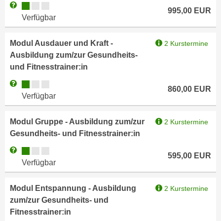
Kursverfügbarkeit:
Weitere Informationen zum Anmeldestatus "Verfügbar"
e
995,00
EUR
n
Verfügbar
m
g
E
z
U
Modul Ausdauer und Kraft -
2 Kurstermine
w
-
Ausbildung zum/zur Gesundheits-
e
D
und Fitnesstrainer:in
c
a
k
Kursverfügbarkeit:
Weitere Informationen zum Anmeldestatus "Verfügbar"
860,00
EUR
t
e
Verfügbar
e
u
n
n
Modul Gruppe - Ausbildung zum/zur
2 Kurstermine
s
d
Gesundheits- und Fitnesstrainer:in
c
O
h
Kursverfügbarkeit:
Weitere Informationen zum Anmeldestatus "Verfügbar"
p
595,00
EUR
u
Verfügbar
t
t
i
z
Modul Entspannung - Ausbildung
2 Kurstermine
m
r
zum/zur Gesundheits- und
i
e
Fitnesstrainer:in
e
c