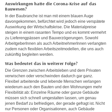
Auswirkungen hatte die Corona-Krise auf das
e
e
Bauwesen?
n
n
e
In der Baubranche ist man mit einem blauen Auge
o
davongekommen, befürchtet wird jedoch eine verspätete
i
t
Auswirkung der Wirtschaftskrise. Die Materialpreise
n
w
steigen in einem rasanten Tempo und es kommt vermehrt
s
e
zu Lieferengpässen und Bauverzögerungen. Sowohl
e
n
ArbeitgeberInnen als auch ArbeitnehmerInnen verlangten
t
d
zudem nach flexiblen Arbeitszeitmodellen, die uns auch
z
i
zukünftig begleiten werden.
e
g
Was bedeutet das in weiterer Folge?
n
s
,
Die Grenzen zwischen Arbeitsleben und dem Privaten
i
w
verwischen oder verschwinden dadurch gar ganz.
n
Flexibel arbeitende und lebende Menschen verlangen
e
d
wiederum auch den Bauten und den Wohnungen mehr
l
.
Flexibilität ab: Einzelne Räume oder ganze Gebäude
c
W
müssen sich schnell umgestalten lassen, um genau
h
e
jenen Bedarf zu befriedigen, der gerade gefragt ist. Nicht
e
n
nur Personen oder Organisationen, auch Gebäude
s