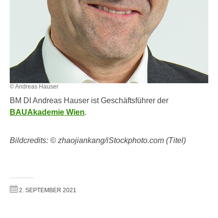
r
a
t
b
e
e
C
n
o
.
o
W
k
e
i
© Andreas Hauser
n
e
BM DI Andreas Hauser ist Geschäftsführer der
n
s
BAUAkademie Wien
.
S
z
i
u
e
Bildcredits: © zhaojiankang/iStockphoto.com (Titel)
A
d
n
e
a
r
l
C
y
2. SEPTEMBER 2021
o
s
o
e