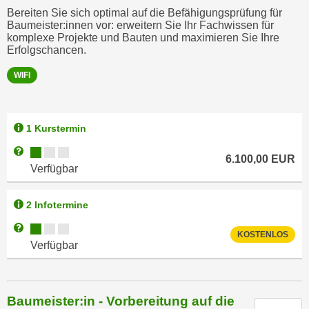
,
Bereiten Sie sich optimal auf die Befähigungsprüfung für
n
Baumeister:innen vor: erweitern Sie Ihr Fachwissen für
S
d
komplexe Projekte und Bauten und maximieren Sie Ihre
i
a
Erfolgschancen.
e
u
n
WIFI
s
u
g
r
e
e
1 Kurstermin
w
i
ä
Kursverfügbarkeit:
Weitere Informationen zum Anmeldestatus "Verfügbar"
6.100,00
EUR
n
h
Verfügbar
g
l
e
t
2 Infotermine
s
e
c
Kursverfügbarkeit:
Weitere Informationen zum Anmeldestatus "Verfügbar"
P
KOSTENLOS
h
Verfügbar
a
r
r
ä
t
n
n
Baumeister:in - Vorbereitung auf die
k