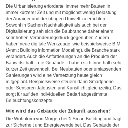
n
Die Urbanisierung erforderte, immer mehr Bauten in
h
u
immer kürzerer Zeit und mit möglichst wenig Belastung
C
r
der Anrainer und der übrigen Umwelt zu errichten.
o
C
Sowohl in Sachen Nachhaltigkeit als auch bei der
o
o
Digitalisierung sah sich die Baubranche daher einem
k
o
sehr hohen Veränderungsdruck gegenüber. Zudem
i
k
haben neue digitale Werkzeuge, wie beispielsweise BIM
e
i
(Anm.: Building Information Modeling), die Branche stark
s
verändert. Auch die Anforderungen an die Produkte der
e
v
Bauwirtschaft – die Gebäude – haben sich innerhalb sehr
s
o
kurzer Zeit gewandelt. Bei Neubauten oder umfassenden
,
n
Sanierungen wird eine Vernetzung heute gleich
d
mitgeplant. Beispielsweise steuern dann Smartphone
U
i
oder Sensoren Jalousien und Kunstlicht gleichzeitig. Das
S
e
sorgt für auf den individuellen Bedarf abgestimmte
-
f
Beleuchtungskonzepte.
a
ü
m
Wie wird das Gebäude der Zukunft aussehen?
r
e
d
Die Wohnform von Morgen heißt Smart Building und trägt
r
zur Sicherheit und Energiewende bei. Das Gebäude der
i