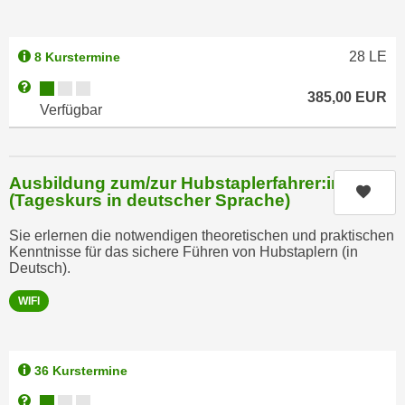
n
b
p
e
e
r
28
LE
8 Kurstermine
r
h
Kursverfügbarkeit:
Weitere Informationen zum Anmeldestatus "Verfügbar"
s
385,00
EUR
i
Verfügbar
o
n
n
a
e
u
n
Ausbildung zum/zur Hubstaplerfahrer:in
s
Kurs
(Tageskurs in deutscher Sprache)
b
e
e
i
Sie erlernen die notwendigen theoretischen und praktischen
z
n
Kenntnisse für das sichere Führen von Hubstaplern (in
o
Deutsch).
e
g
a
WIFI
e
n
n
g
e
e
36 Kurstermine
n
n
D
Kursverfügbarkeit:
Weitere Informationen zum Anmeldestatus "Verfügbar"
e