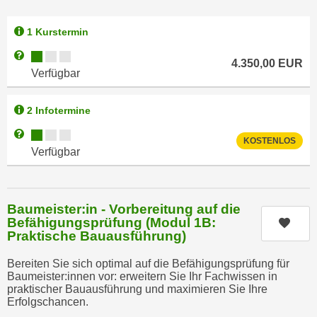
e
n
m
1 Kurstermin
g
E
z
Kursverfügbarkeit:
Weitere Informationen zum Anmeldestatus "Verfügbar"
U
4.350,00
EUR
w
Verfügbar
-
e
D
c
2 Infotermine
a
k
t
Kursverfügbarkeit:
Weitere Informationen zum Anmeldestatus "Verfügbar"
e
KOSTENLOS
e
u
Verfügbar
n
n
s
d
c
O
Baumeister:in - Vorbereitung auf die
h
p
Befähigungsprüfung (Modul 1B:
Kurs
u
Praktische Bauausführung)
t
t
i
Bereiten Sie sich optimal auf die Befähigungsprüfung für
z
m
Baumeister:innen vor: erweitern Sie Ihr Fachwissen in
r
i
praktischer Bauausführung und maximieren Sie Ihre
e
Erfolgschancen.
e
c