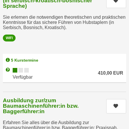
(in serbisch-kroatisch-bosnischer
Kurs
u
Sprache)
e
b
n
i
Sie erlernen die notwendigen theoretischen und praktischen
i
Kenntnisse für das sichere Führen von Hubstaplern (in
e
n
Serbisch, Bosnisch, Kroatisch).
t
d
e
WIFI
e
n
n
,
U
w
5 Kurstermine
S
e
A
Kursverfügbarkeit:
Weitere Informationen zum Anmeldestatus "Verfügbar"
r
410,00
EUR
,
Verfügbar
d
b
e
e
n
i
w
Ausbildung zur/zum
w
Baumaschinenführer:in bzw.
e
Kurs
e
Baggerführer:in
i
l
t
Erfahren Sie alles über die Ausbildung zur
c
e
Baumaschinenführer:in bzw. Baggerführer:in: Praxisnah,