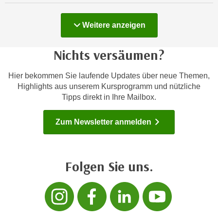
h
e
u
c
Kurse
Weitere
anzeigen
t
h
z
n
r
Nichts versäumen?
i
e
s
c
Hier bekommen Sie laufende Updates über neue Themen,
c
h
Highlights aus unserem Kursprogramm und nützliche
h
t
Tipps direkt in Ihre Mailbox.
e
l
D
i
Zum Newsletter anmelden
a
c
t
h
e
e
n
Folgen Sie uns.
n
.
R
E
Folgen sie uns 
Folgen sie 
Folgen s
Folg
e
i
c
n
h
e