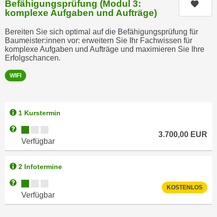
Befähigungsprüfung (Modul 3:
e
Kurs
t
komplexe Aufgaben und Aufträge)
r
e
p
Bereiten Sie sich optimal auf die Befähigungsprüfung für
,
e
Baumeister:innen vor: erweitern Sie Ihr Fachwissen für
b
komplexe Aufgaben und Aufträge und maximieren Sie Ihre
r
i
Erfolgschancen.
s
s
o
WIFI
k
n
e
e
i
n
1 Kurstermin
n
b
e
Kursverfügbarkeit:
Weitere Informationen zum Anmeldestatus "Verfügbar"
e
3.700,00
EUR
d
Verfügbar
z
a
o
t
g
2 Infotermine
e
e
Kursverfügbarkeit:
Weitere Informationen zum Anmeldestatus "Verfügbar"
n
KOSTENLOS
n
Verfügbar
s
e
c
t