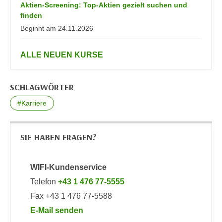
Aktien-Screening: Top-Aktien gezielt suchen und
n
e
finden
,
l
Beginnt am
24.11.2026
g
e
e
v
anzeigen
l
ALLE NEUEN KURSE
a
a
n
n
t
SCHLAGWÖRTER
g
e
e
#Karriere
I
n
n
I
h
SIE HABEN FRAGEN?
h
a
r
l
e
t
WIFI-Kundenservice
d
e
Telefon
+43 1 476 77-5555
u
a
Fax +43 1 476 77-5588
r
n
c
E-Mail senden
z
h
an WIFI-Kundenservice: https://www.wifiwien.at/art