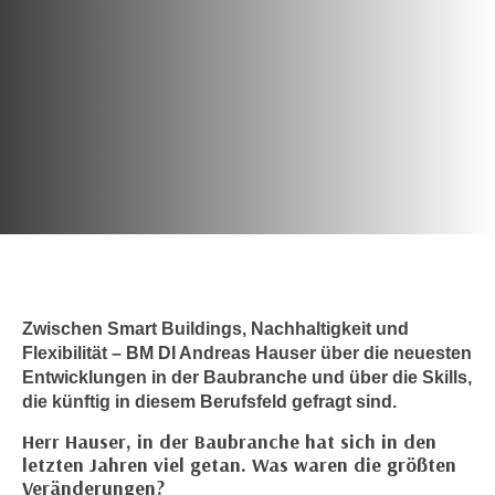
c
i
h
m
t
m
e
u
n
n
S
g
i
v
e
e
,
r
d
w
a
e
s
n
Zwischen Smart Buildings, Nachhaltigkeit und
s
d
Flexibilität – BM DI Andreas Hauser über die neuesten
w
e
Entwicklungen in der Baubranche und über die Skills,
i
n
die künftig in diesem Berufsfeld gefragt sind.
r
w
Herr Hauser, in der Baubranche hat sich in den
a
i
letzten Jahren viel getan. Was waren die größten
u
r
Veränderungen?
c