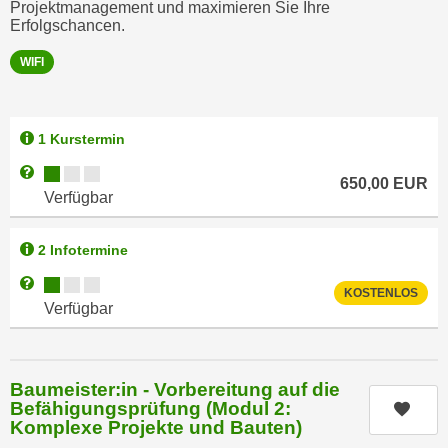
t
Projektmanagement und maximieren Sie Ihre
D
Erfolgschancen.
z
a
n
z
WIFI
i
u
v
v
e
e
1 Kurstermin
a
r
Kursverfügbarkeit:
Weitere Informationen zum Anmeldestatus "Verfügbar"
u
a
650,00
EUR
Verfügbar
u
r
n
b
t
2 Infotermine
e
e
i
Kursverfügbarkeit:
Weitere Informationen zum Anmeldestatus "Verfügbar"
KOSTENLOS
r
t
Verfügbar
l
e
i
n
e
w
Baumeister:in - Vorbereitung auf die
g
i
Befähigungsprüfung (Modul 2:
Kurs
e
r
Komplexe Projekte und Bauten)
n
u