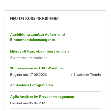
k
z
i
w
e
e
NEU IM KURSPROGRAMM
-
c
S
k
e
e
Ausbildung zum/zur Außen- und
t
n
Binnenhandelsmanager:in
z
u
u
n
Microsoft Kurs eLearning / english
n
d
Starttermin frei wählbar
g
u
z
3D Laserscan im CAD Workflow
m
u
Beginnt am
17.09.2026
+ 1 weiterer Termin
f
s
anzeigen
ü
t
Achtsames Fotografieren
r
i
S
m
Agile Ansätze im Prozessmanagement
i
m
Beginnt am
05.04.2027
e
e
r