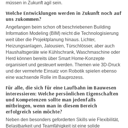
n
müssen in Zukunft agil sein.
i
S
Welche Entwicklungen werden in Zukunft noch auf
c
i
uns zukommen?
h
e
Angefangen beim schon oft beschriebenen Building
n
a
Information Modeling (BIM) reicht die Technologisierung
i
u
weit über die Projektplanung hinaus. Lichter,
c
f
Heizungsanlagen, Jalousien, Türschlösser, aber auch
h
„
Haushaltsgeräte wie Kühlschrank, Waschmaschine oder
t
A
Herd können bereits über Smart Home-Konzepte
d
l
organisiert und gesteuert werden. Themen wie 3D-Druck
e
l
und der vermehrte Einsatz von Robotik spielen ebenso
m
eine wachsende Rolle im Bauprozess.
e
D
a
Für alle, die sich für eine Laufbahn im Bauwesen
a
k
interessieren: Welche persönlichen Eigenschaften
t
z
und Kompetenzen sollte man jedenfalls
e
e
mitbringen, wenn man in diesem Bereich
n
erfolgreich sein möchte?
p
s
t
Neben den besonders geforderten Skills wie Flexibilität,
c
i
Belastbarkeit und Teamfähigkeit ist eine solide