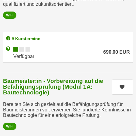
h
qualifiziert und zukunftsorientiert.
r
e
e
WIFI
n
C
I
o
h
o
r
9 Kurstermine
k
e
i
Kursverfügbarkeit:
Weitere Informationen zum Anmeldestatus "Verfügbar"
690,00
EUR
D
e
Verfügbar
a
s
t
f
e
ü
Baumeister:in - Vorbereitung auf die
n
r
Befähigungsprüfung (Modul 1A:
Kurs
k
M
Bautechnologie)
e
a
i
Bereiten Sie sich gezielt auf die Befähigungsprüfung für
r
Baumeister:innen vor: erwerben Sie fundierte Kenntnisse in
n
k
Bautechnologie für eine erfolgreiche Prüfung.
e
e
m
WIFI
t
d
i