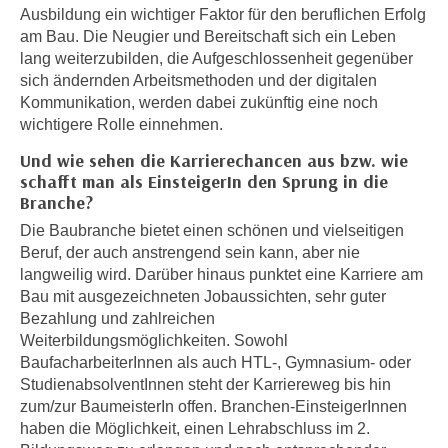
h
Ausbildung ein wichtiger Faktor für den beruflichen Erfolg
e
u
am Bau. Die Neugier und Bereitschaft sich ein Leben
r
t
lang weiterzubilden, die Aufgeschlossenheit gegenüber
e
z
sich ändernden Arbeitsmethoden und der digitalen
n
Kommunikation, werden dabei zukünftig eine noch
a
“
wichtigere Rolle einnehmen.
b
k
k
Und wie sehen die Karrierechancen aus bzw. wie
l
o
schafft man als EinsteigerIn den Sprung in die
i
m
Branche?
c
m
Die Baubranche bietet einen schönen und vielseitigen
k
e
Beruf, der auch anstrengend sein kann, aber nie
e
n
langweilig wird. Darüber hinaus punktet eine Karriere am
n
z
Bau mit ausgezeichneten Jobaussichten, sehr guter
,
Bezahlung und zahlreichen
w
v
Weiterbildungsmöglichkeiten. Sowohl
i
e
BaufacharbeiterInnen als auch HTL-, Gymnasium- oder
s
r
StudienabsolventInnen steht der Karriereweg bis hin
c
w
zum/zur BaumeisterIn offen. Branchen-EinsteigerInnen
h
e
haben die Möglichkeit, einen Lehrabschluss im 2.
e
n