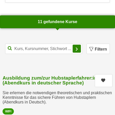
u
d
z
i
e
e
i
11 gefundene Kurse
C
g
o
e
o
n
k
.
Filterbereich schl
i
Filtern
U
e
m
s
I
e
h
r
n
Ausbildung zum/zur Hubstaplerfahrer:in
h
Kurs
e
(Abendkurs in deutscher Sprache)
o
n
b
Sie erlernen die notwendigen theoretischen und praktischen
d
Kenntnisse für das sichere Führen von Hubstaplern
e
a
(Abendkurs in Deutsch).
n
r
e
WIFI
ü