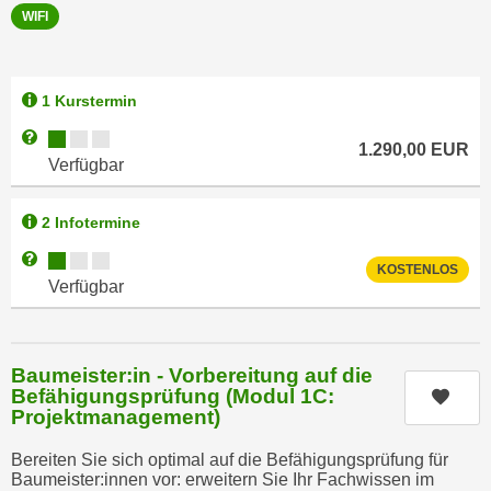
r
WIFI
h
u
t
n
a
g
1 Kurstermin
n
s
g
Kursverfügbarkeit:
Weitere Informationen zum Anmeldestatus "Verfügbar"
z
1.290,00
EUR
e
w
Verfügbar
m
e
e
c
2 Infotermine
s
k
Kursverfügbarkeit:
Weitere Informationen zum Anmeldestatus "Verfügbar"
s
e
KOSTENLOS
Verfügbar
e
g
n
e
e
s
n
Baumeister:in - Vorbereitung auf die
e
S
Befähigungsprüfung (Modul 1C:
Kurs
t
Projektmanagement)
c
z
h
t
Bereiten Sie sich optimal auf die Befähigungsprüfung für
u
Baumeister:innen vor: erweitern Sie Ihr Fachwissen im
.