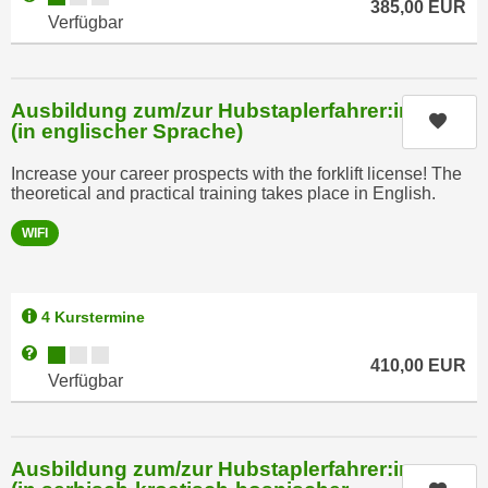
385,00
EUR
a
Verfügbar
h
t
m
e
e
n
O
Ausbildung zum/zur Hubstaplerfahrer:in
a
Kurs
n
(in englischer Sprache)
u
l
c
Increase your career prospects with the forklift license! The
i
theoretical and practical training takes place in English.
h
n
a
e
WIFI
n
-
U
J
n
o
4 Kurstermine
t
u
Kursverfügbarkeit:
Weitere Informationen zum Anmeldestatus "Verfügbar"
e
r
410,00
EUR
Verfügbar
r
n
n
e
e
y
h
Ausbildung zum/zur Hubstaplerfahrer:in
z
m