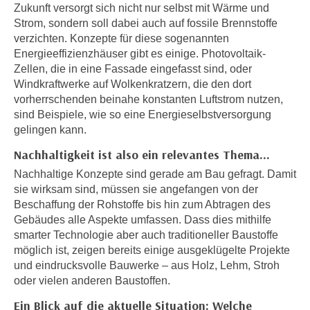
i
Zukunft versorgt sich nicht nur selbst mit Wärme und
e
k
Strom, sondern soll dabei auch auf fossile Brennstoffe
F
a
verzichten. Konzepte für diese sogenannten
u
Energieeffizienzhäuser gibt es einige. Photovoltaik-
n
n
Zellen, die in eine Fassade eingefasst sind, oder
i
k
Windkraftwerke auf Wolkenkratzern, die den dort
s
t
vorherrschenden beinahe konstanten Luftstrom nutzen,
c
i
sind Beispiele, wie so eine Energieselbstversorgung
h
o
gelingen kann.
e
n
Nachhaltigkeit ist also ein relevantes Thema…
n
d
U
Nachhaltige Konzepte sind gerade am Bau gefragt. Damit
e
n
sie wirksam sind, müssen sie angefangen von der
r
t
Beschaffung der Rohstoffe bis hin zum Abtragen des
W
Gebäudes alle Aspekte umfassen. Dass dies mithilfe
e
e
smarter Technologie aber auch traditioneller Baustoffe
r
b
möglich ist, zeigen bereits einige ausgeklügelte Projekte
n
s
und eindrucksvolle Bauwerke – aus Holz, Lehm, Stroh
e
e
oder vielen anderen Baustoffen.
h
i
m
Ein Blick auf die aktuelle Situation: Welche
t