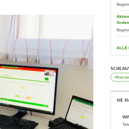
Begin
Aktien
finde
Begin
ALLE
SCHLA
#Karrie
SIE 
WIF
Tel