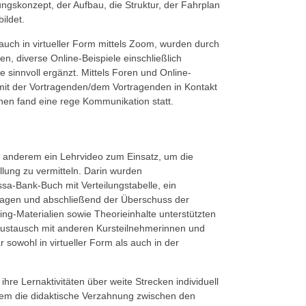
gskonzept, der Aufbau, die Struktur, der Fahrplan
ildet.
auch in virtueller Form mittels Zoom, wurden durch
en, diverse Online-Beispiele einschließlich
sinnvoll ergänzt. Mittels Foren und Online-
mit der Vortragenden/dem Vortragenden in Kontakt
nen fand eine rege Kommunikation statt.
anderem ein Lehrvideo zum Einsatz, um die
ung zu vermitteln. Darin wurden
ssa-Bank-Buch mit Verteilungstabelle, ein
ragen und abschließend der Überschuss der
ng-Materialien sowie Theorieinhalte unterstützten
Austausch mit anderen Kursteilnehmerinnen und
 sowohl in virtueller Form als auch in der
re Lernaktivitäten über weite Strecken individuell
allem die didaktische Verzahnung zwischen den