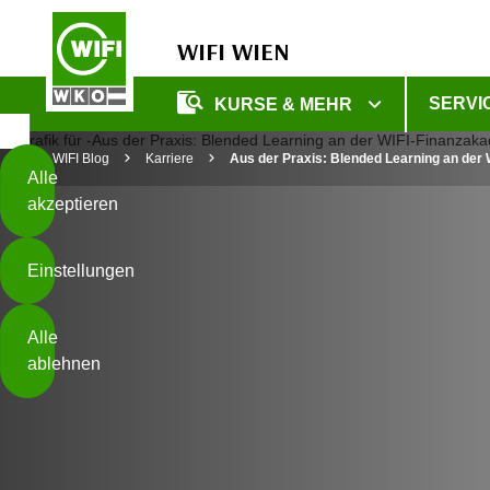
WIFI WIEN
Diese
SERVI
KURSE & MEHR
Seite
Zum Inhalt springen
Zur Fußzeile springen
verwendet
WIFI Blog
Karriere
Aus der Praxis: Blended Learning an der
Cookies
Alle
akzeptieren
O
h
Einstellungen
n
e
B
I
Alle
i
h
ablehnen
t
r
t
e
Weiterlesen
e
Z
b
u
e
s