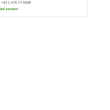
 +43 1 476 77-5588
ail senden
WIFI-Kundenservice: https://www.wifiwien.at/artikel/2508-allgeme