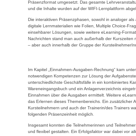
n
Präsenzformat umgesetzt. Das gesamte Lehrveranstaltun
s
n
und die Inhalte wurden auf der WIFI-Lernplattform abgeb
i
S
Die interaktiven Präsenzphasen, sowohl in analoger als 
c
i
digitale Lernmaterialien wie Folien, Multiple Choice-Frag
h
e
einsehbarer Lösungen, sowie weitere eLearning-Formate 
n
a
Nachrichten stand man auch außerhalb der Kurszeiten 
i
u
– aber auch innerhalb der Gruppe der KursteilnehmerIn
c
f
h
„
t
A
Im Kapitel „Einnahmen-Ausgaben-Rechnung“ kam unter 
d
l
notwendigen Kompetenzen zur Lösung der Aufgabenstell
e
l
unterschiedlichste Geschäftsfälle in ein kombiniertes Ka
m
e
Wareneingangsbuch und ein Anlagenverzeichnis einget
D
Einnahmen über die Ausgaben ermittelt. Weitere eLearni
a
a
das Erlernen dieses Themenbereichs. Ein zusätzlicher 
k
t
Kursteilnehmern und auch der Trainerin/des Trainers war
z
folgenden Präsenzeinheit möglich.
e
e
n
p
Insgesamt konnten die Teilnehmerinnen und Teilnehmer ih
s
und flexibel gestalten. Ein Erfolgsfaktor war dabei vor 
t