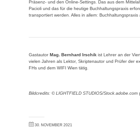
c
Präsenz- und den Online-Settings. Das aus dem Mittel
i
h
Pacioli und das für die heutige Buchhaltungspraxis erfo
e
transportiert werden. Alles in allem: Buchhaltungspraxis 
u
r
t
e
z
n
a
“
b
k
k
Gastautor
Mag. Bernhard Irschik
ist Lehrer an der Vi
l
o
vielen Jahren als Lektor, Skriptenautor und Prüfer de
i
FHs und dem WIFI Wien tätig.
m
c
m
k
e
e
n
Bildcredits: © LIGHTFIELD STUDIOS/Stock.adobe.com (Ti
n
z
,
w
v
i
e
s
r
30. NOVEMBER 2021
c
w
h
e