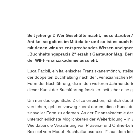
r
c
n
h
u
C
r
o
C
o
Seit jeher gilt: Wer Geschäfte macht, muss darüber
o
k
Antike, so galt es im Mittelalter und so ist es auc
o
mit denen wir uns entsprechendes Wissen aneigne
i
k
„Buchhaltungspraxis 2“ erzählt Gastautor Mag. Bern
e
i
der WIFI-Finanzakademie aussieht.
s
e
v
Luca Pacioli, ein italienischer Franziskanermönch, stel
s
o
der doppelten Buchhaltung nach der „Venezianischen Meth
,
Form der Buchführung, die in den weiteren Jahrhunderte
n
d
dieser Kunst der Buchführung fasziniert seit jeher ein
U
i
S
Um nun das eigentliche Ziel zu erreichen, nämlich das
e
-
verstehen, geht es vorweg zuerst darum, diese Kunst d
f
a
sinnvoller Form zu erlernen. An der Finanzakademie de
ü
unterschiedlichste Möglichkeiten der Weiterbildung – i
m
r
Wie dabei die Verzahnung von Präsenz- und Online-Leh
e
d
Beispiel vom Modul „Buchhaltungspraxis 2“ aus dem let