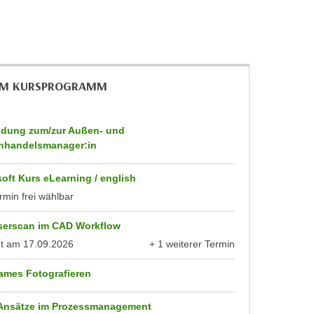
IM KURSPROGRAMM
ldung zum/zur Außen- und
nhandelsmanager:in
oft Kurs eLearning / english
rmin frei wählbar
serscan im CAD Workflow
nt am
17.09.2026
+ 1 weiterer Termin
anzeigen
ames Fotografieren
 Ansätze im Prozessmanagement