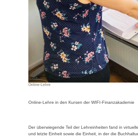
m
t
e
e
n
n
e
o
i
t
n
w
s
e
e
n
t
d
z
i
e
g
n
Online-Lehre
s
,
i
w
n
Online-Lehre in den Kursen der WIFI-Finanzakademie
e
d
l
.
c
W
Der überwiegende Teil der Lehreinheiten fand in virtuell
h
e
und letzte Einheit sowie die Einheit, in der die Buchha
e