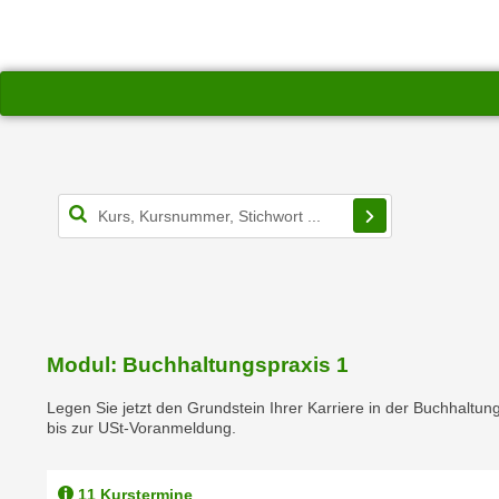
e
n
n
d
E
e
U
n
-
w
U
i
S
r
A
Filterbereich s
z
u
i
n
e
t
l
e
o
r
r
w
Modul: Buchhaltungspraxis 1
i
o
e
Legen Sie jetzt den Grundstein Ihrer Karriere in der Buchhaltung
r
n
bis zur USt-Voranmeldung.
f
t
e
i
n
11 Kurstermine