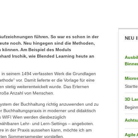
 Aufzeichnungen führen. So war es schon in der
NEU 
h heute noch. Neu hingegen sind die Methoden,
n können. Am Beispiel des Moduls
hard Irschik, wie Blended Learning heute an
Ausbi
Binne
lte in seinem 1494 verfassten Werk die Grundlagen
Micros
ode“ vor. Damit lieferte er die Vorlage für eine
Startte
n stetig weiterentwickelt wurde. Das Erlernen
e große Anzahl von Menschen.
3D La
 System der Buchhaltung richtig anzuwenden und zu
Begin
er Buchhaltungspraxis in moderner und didaktisch
s WIFI Wien werden diesbezüglich
Achts
n wählbaren Lehr- und Lern-Settings – angeboten.
re in der Praxis aussehen kann, möchte ich am
Agile
zten Sommersemester vorstellen.