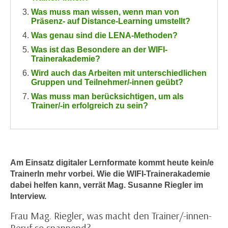
n
h
Was muss man wissen, wenn man von
u
Präsenz- auf Distance-Learning umstellt?
C
r
Was genau sind die LENA-Methoden?
o
C
o
Was ist das Besondere an der WIFI-
o
Trainerakademie?
k
o
i
Wird auch das Arbeiten mit unterschiedlichen
k
Gruppen und Teilnehmer/-innen geübt?
e
i
Was muss man berücksichtigen, um als
s
e
Trainer/-in erfolgreich zu sein?
v
s
o
,
n
d
U
i
S
e
Am Einsatz digitaler Lernformate kommt heute kein/e
-
TrainerIn mehr vorbei. Wie die WIFI-Trainerakademie
f
a
dabei helfen kann, verrät Mag. Susanne Riegler im
ü
m
Interview.
r
e
d
Frau Mag. Riegler, was macht den Trainer/-innen-
r
i