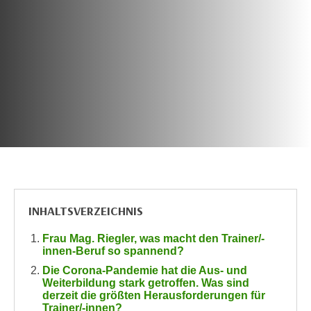
c
i
h
m
t
m
e
u
n
n
S
g
i
v
e
e
,
r
d
w
a
e
s
n
INHALTSVERZEICHNIS
s
d
w
e
Frau Mag. Riegler, was macht den Trainer/-
i
n
innen-Beruf so spannend?
r
w
Die Corona-Pandemie hat die Aus- und
a
i
Weiterbildung stark getroffen. Was sind
u
derzeit die größten Herausforderungen für
r
Trainer/-innen?
c