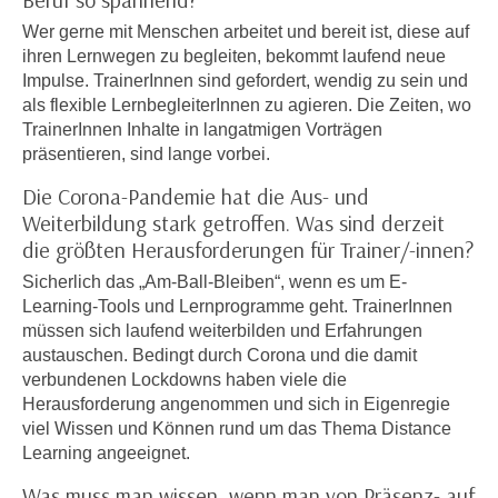
Beruf so spannend?
i
e
Wer gerne mit Menschen arbeitet und bereit ist, diese auf
k
F
ihren Lernwegen zu begleiten, bekommt laufend neue
a
u
Impulse. TrainerInnen sind gefordert, wendig zu sein und
n
n
als flexible LernbegleiterInnen zu agieren. Die Zeiten, wo
i
k
TrainerInnen Inhalte in langatmigen Vorträgen
s
t
präsentieren, sind lange vorbei.
c
i
Die Corona-Pandemie hat die Aus- und
h
o
Weiterbildung stark getroffen. Was sind derzeit
e
n
die größten Herausforderungen für Trainer/-innen?
n
d
U
Sicherlich das „Am-Ball-Bleiben“, wenn es um E-
e
n
Learning-Tools und Lernprogramme geht. TrainerInnen
r
t
müssen sich laufend weiterbilden und Erfahrungen
W
e
austauschen. Bedingt durch Corona und die damit
e
verbundenen Lockdowns haben viele die
r
b
Herausforderung angenommen und sich in Eigenregie
n
s
viel Wissen und Können rund um das Thema Distance
e
e
Learning angeeignet.
h
i
m
Was muss man wissen, wenn man von Präsenz- auf
t