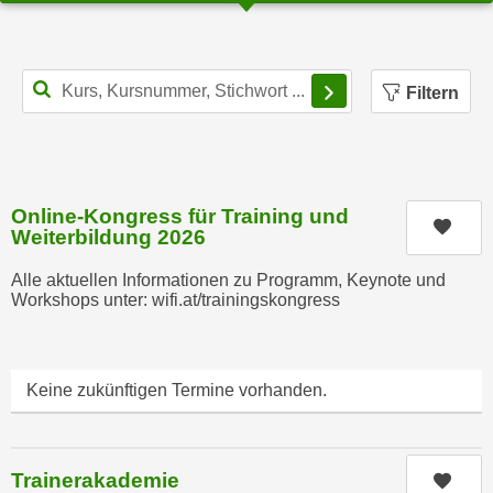
u
d
z
i
e
e
Filterbereich schl
i
Filtern
C
g
o
e
o
n
k
.
i
Online-Kongress für Training und
U
Kurs
Weiterbildung 2026
e
m
s
I
Alle aktuellen Informationen zu Programm, Keynote und
e
h
Workshops unter: wifi.at/trainingskongress
r
n
h
e
o
n
Keine zukünftigen Termine vorhanden.
b
d
e
a
n
r
e
Trainerakademie
Kurs
ü