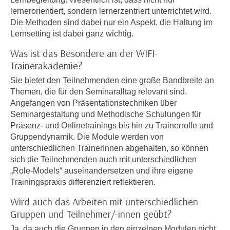
n
lernerorientiert, sondern lernerzentriert unterrichtet wird.
i
S
Die Methoden sind dabei nur ein Aspekt, die Haltung im
c
i
Lernsetting ist dabei ganz wichtig.
h
e
n
Was ist das Besondere an der WIFI-
a
i
Trainerakademie?
u
c
f
Sie bietet den Teilnehmenden eine große Bandbreite an
h
„
Themen, die für den Seminaralltag relevant sind.
t
A
Angefangen von Präsentationstechniken über
d
Seminargestaltung und Methodische Schulungen für
l
e
Präsenz- und Onlinetrainings bis hin zu Trainerrolle und
l
m
Gruppendynamik. Die Module werden von
e
D
unterschiedlichen TrainerInnen abgehalten, so können
a
sich die Teilnehmenden auch mit unterschiedlichen
a
k
„Role-Models“ auseinandersetzen und ihre eigene
t
z
Trainingspraxis differenziert reflektieren.
e
e
n
Wird auch das Arbeiten mit unterschiedlichen
p
s
Gruppen und Teilnehmer/-innen geübt?
t
c
i
Ja, da auch die Gruppen in den einzelnen Modulen nicht