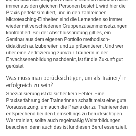
h
e
immer aus den gleichen Personen besteht, wird hier die
u
r
Praxis perfekt simuliert, und in den zahlreichen
t
e
Microteaching-Einheiten sind die Lernenden so immer
z
wieder mit verschiedenen Gruppenzusammensetzungen
n
a
konfrontiert. Bei der Abschlussprüfung gilt es, ein
“
b
Seminar aus dem eigenen Portfolio methodisch-
k
k
didaktisch aufzubereiten und zu präsentieren. Und wer
l
über eine Zertifizierung zum/zur TrainerIn in der
o
i
Erwachsenenbildung nachdenkt, ist für die Zukunft gut
m
c
gerüstet.
m
k
e
Was muss man berücksichtigen, um als Trainer/-in
e
n
erfolgreich zu sein?
n
z
,
Spezialisierung ist da sicher kein Fehler. Eine
w
v
Praxiserfahrung der TrainerInnen schafft meist eine gute
i
e
Voraussetzung, um auch die Praxis der zu Trainierenden
s
entsprechend bei den Lernsettings zu berücksichtigen.
r
c
Wer trainiert, sollte auch regelmäßig Weiterbildungen
w
h
besuchen, denn auch das ist für diesen Beruf essenziell.
e
e
n