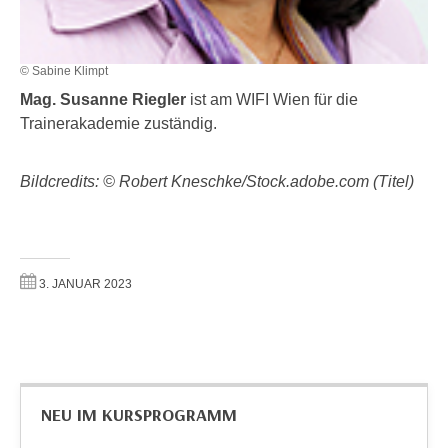
r
a
t
b
e
e
© Sabine Klimpt
C
n
Mag. Susanne Riegler
ist am WIFI Wien für die
o
.
Trainerakademie zuständig.
o
W
k
e
i
Bildcredits: © Robert Kneschke/Stock.adobe.com (Titel)
n
e
n
s
S
z
i
u
3. JANUAR 2023
e
A
d
n
e
a
r
l
C
y
o
NEU IM KURSPROGRAMM
s
o
e