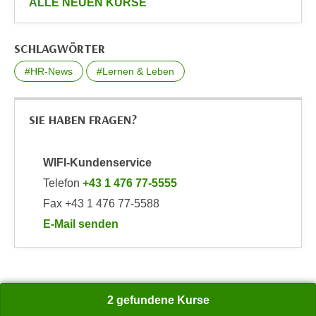
anzeigen
ALLE NEUEN KURSE
n
e
,
l
g
SCHLAGWÖRTER
e
e
v
#HR-News
#Lernen & Leben
l
a
a
n
n
t
SIE HABEN FRAGEN?
g
e
e
I
WIFI-Kundenservice
n
n
I
Telefon
+43 1 476 77-5555
h
h
a
Fax +43 1 476 77-5588
r
l
E-Mail senden
e
t
an WIFI-Kundenservice: https://www.wifiwien.at/art
d
e
u
a
r
n
c
2 gefundene Kurse
z
h