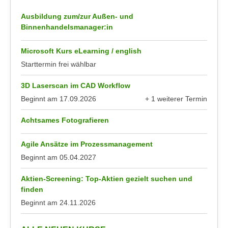
k
z
i
Ausbildung zum/zur Außen- und
w
Binnenhandelsmanager:in
e
e
-
c
Microsoft Kurs eLearning / english
S
k
Starttermin frei wählbar
e
e
t
n
3D Laserscan im CAD Workflow
z
u
Beginnt am
17.09.2026
+ 1 weiterer Termin
u
n
anzeigen
n
d
Achtsames Fotografieren
g
u
z
m
Agile Ansätze im Prozessmanagement
u
f
Beginnt am
05.04.2027
s
ü
t
r
Aktien-Screening: Top-Aktien gezielt suchen und
i
finden
S
m
Beginnt am
24.11.2026
i
m
e
e
r