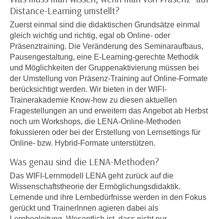
e
Distance-Learning umstellt?
e
n
n
Zuerst einmal sind die didaktischen Grundsätze einmal
e
o
gleich wichtig und richtig, egal ob Online- oder
i
Präsenztraining. Die Veränderung des Seminaraufbaus,
t
n
Pausengestaltung, eine E-Learning-gerechte Methodik
w
s
und Möglichkeiten der Gruppenaktivierung müssen bei
e
e
der Umstellung von Präsenz-Training auf Online-Formate
n
berücksichtigt werden. Wir bieten in der WIFI-
t
d
Trainerakademie Know-how zu diesen aktuellen
z
i
Fragestellungen an und erweitern das Angebot ab Herbst
e
g
noch um Workshops, die LENA-Online-Methoden
n
s
fokussieren oder bei der Erstellung von Lernsettings für
,
i
Online- bzw. Hybrid-Formate unterstützen.
w
n
e
Was genau sind die LENA-Methoden?
d
l
.
Das WIFI-Lernmodell LENA geht zurück auf die
c
Wissenschaftstheorie der Ermöglichungsdidaktik.
W
h
Lernende und ihre Lernbedürfnisse werden in den Fokus
e
e
gerückt und TrainerInnen agieren dabei als
n
s
Lernbegleitung. Wesentlich ist, dass nicht nur