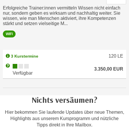
n
b
Erfolgreiche Trainer:innen vermitteln Wissen nicht einfach
p
e
nur, sondern geben es wirksam und nachhaltig weiter. Sie
e
r
wissen, wie man Menschen aktiviert, ihre Kompetenzen
r
stärkt und setzen vielseitige M...
h
s
i
WIFI
o
n
n
a
e
u
120
LE
3 Kurstermine
n
s
b
Kursverfügbarkeit:
Weitere Informationen zum Anmeldestatus "Verfügbar"
e
3.350,00
EUR
e
Verfügbar
i
z
n
o
e
g
a
Nichts versäumen?
e
n
n
g
Hier bekommen Sie laufende Updates über neue Themen,
e
e
Highlights aus unserem Kursprogramm und nützliche
n
n
Tipps direkt in Ihre Mailbox.
D
e