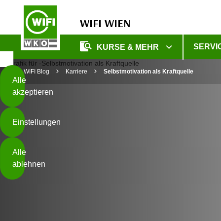
WIFI WIEN
Diese
SERVI
KURSE & MEHR
Seite
Zum Inhalt springen
Zur Fußzeile springen
verwendet
WIFI Blog
Karriere
Selbstmotivation als Kraftquelle
Cookies
Alle
akzeptieren
O
h
Einstellungen
n
e
B
I
Alle
i
h
ablehnen
t
r
t
e
Weiterlesen
e
Z
b
u
e
s