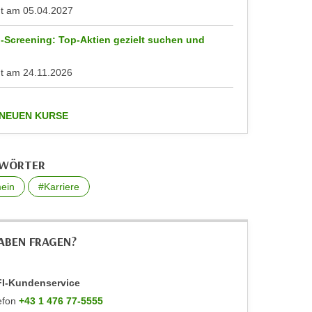
nt am
05.04.2027
-Screening: Top-Aktien gezielt suchen und
n
nt am
24.11.2026
anzeigen
 NEUEN KURSE
GWÖRTER
ein
#Karriere
HABEN FRAGEN?
I-Kundenservice
efon
+43 1 476 77-5555