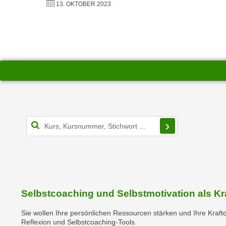
n
13. OKTOBER 2023
s
n
i
S
c
i
h
e
n
a
i
u
c
f
h
„
t
A
d
Filterbereich s
l
e
l
m
e
D
a
a
k
t
z
e
Selbstcoaching und Selbstmotivation als Kr
e
n
p
Sie wollen Ihre persönlichen Ressourcen stärken und Ihre Kraft
s
t
Reflexion und Selbstcoaching-Tools.