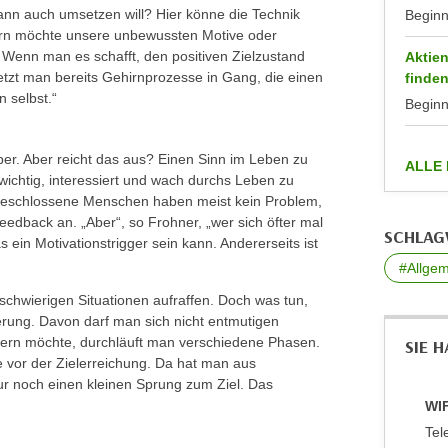
dann auch umsetzen will? Hier könne die Technik
Begin
ehirn möchte unsere unbewussten Motive oder
 Wenn man es schafft, den positiven Zielzustand
Aktien
setzt man bereits Gehirnprozesse in Gang, die einen
finde
 selbst.“
Begin
iber. Aber reicht das aus? Einen Sinn im Leben zu
ALLE
 wichtig, interessiert und wach durchs Leben zu
geschlossene Menschen haben meist kein Problem,
Feedback an. „Aber“, so Frohner, „wer sich öfter mal
SCHLA
s ein Motivationstrigger sein kann. Andererseits ist
#Allgem
schwierigen Situationen aufraffen. Doch was tun,
erung. Davon darf man sich nicht entmutigen
dern möchte, durchläuft man verschiedene Phasen.
SIE 
se vor der Zielerreichung. Da hat man aus
nur noch einen kleinen Sprung zum Ziel. Das
WIF
Tel