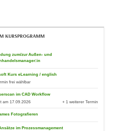
IM KURSPROGRAMM
ldung zum/zur Außen- und
nhandelsmanager:in
oft Kurs eLearning / english
rmin frei wählbar
serscan im CAD Workflow
nt am
17.09.2026
+ 1 weiterer Termin
anzeigen
ames Fotografieren
 Ansätze im Prozessmanagement