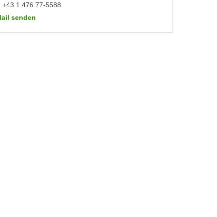
 +43 1 476 77-5588
ail senden
WIFI-Kundenservice: https://www.wifiwien.at/artikel/2508-allgeme