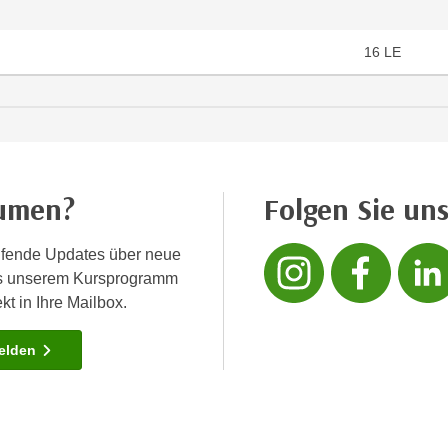
16
LE
äumen?
Folgen Sie uns
Folgen
Fo
fende Updates über neue
us unserem Kursprogramm
kt in Ihre Mailbox.
melden