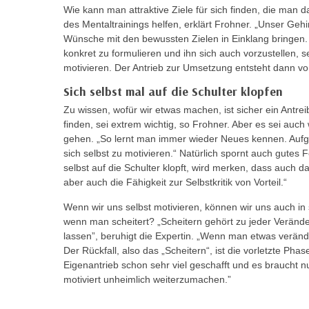
r
i
Wie kann man attraktive Ziele für sich finden, die man 
i
e
des Mentaltrainings helfen, erklärt Frohner. „Unser G
k
Wünsche mit den bewussten Zielen in Einklang bringen.
F
a
konkret zu formulieren und ihn sich auch vorzustellen, 
u
motivieren. Der Antrieb zur Umsetzung entsteht dann von
n
n
i
Sich selbst mal auf die Schulter klopfen
k
s
t
Zu wissen, wofür wir etwas machen, ist sicher ein Antre
c
i
finden, sei extrem wichtig, so Frohner. Aber es sei auch
h
gehen. „So lernt man immer wieder Neues kennen. Auf
o
e
sich selbst zu motivieren.“ Natürlich spornt auch gutes 
n
n
selbst auf die Schulter klopft, wird merken, dass auch da
d
aber auch die Fähigkeit zur Selbstkritik von Vorteil.“
U
e
n
r
Wenn wir uns selbst motivieren, können wir uns auch in 
t
wenn man scheitert? „Scheitern gehört zu jeder Veränd
W
e
lassen”, beruhigt die Expertin. „Wenn man etwas verän
e
r
Der Rückfall, also das „Scheitern“, ist die vorletzte Pha
b
Eigenantrieb schon sehr viel geschafft und es braucht 
n
s
motiviert unheimlich weiterzumachen.”
e
e
h
i