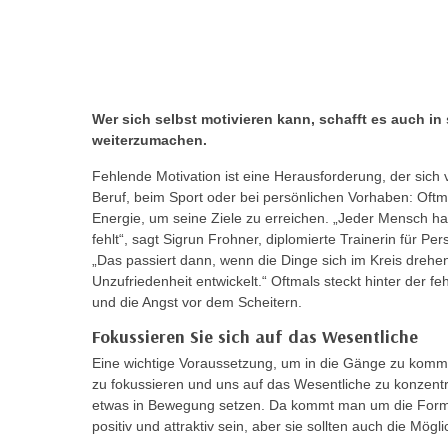
r
c
n
h
u
C
r
o
C
o
Wer sich selbst motivieren kann, schafft es auch in
o
k
weiterzumachen.
o
i
k
Fehlende Motivation ist eine Herausforderung, der sich
e
i
Beruf, beim Sport oder bei persönlichen Vorhaben: Oftm
s
Energie, um seine Ziele zu erreichen. „Jeder Mensch h
e
v
fehlt“, sagt Sigrun Frohner, diplomierte Trainerin für 
s
o
„Das passiert dann, wenn die Dinge sich im Kreis dreh
,
Unzufriedenheit entwickelt.“ Oftmals steckt hinter der 
n
d
und die Angst vor dem Scheitern.
U
i
S
Fokussieren Sie sich auf das Wesentliche
e
-
f
Eine wichtige Voraussetzung, um in die Gänge zu kommen
a
zu fokussieren und uns auf das Wesentliche zu konzentr
ü
m
etwas in Bewegung setzen. Da kommt man um die Formul
r
positiv und attraktiv sein, aber sie sollten auch die Mögl
e
d