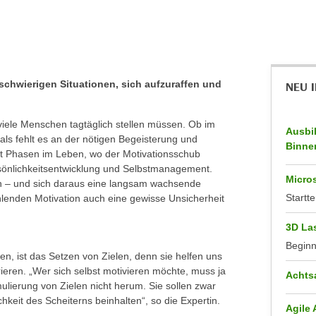
 schwierigen Situationen, sich aufzuraffen und
NEU 
 viele Menschen tagtäglich stellen müssen. Ob im
Ausbi
als fehlt es an der nötigen Begeisterung und
Binne
at Phasen im Leben, wo der Motivationsschub
Persönlichkeitsentwicklung und Selbstmanagement.
Micros
en – und sich daraus eine langsam wachsende
Startte
fehlenden Motivation auch eine gewisse Unsicherheit
3D La
Begin
, ist das Setzen von Zielen, denn sie helfen uns
ieren. „Wer sich selbst motivieren möchte, muss ja
Achts
ierung von Zielen nicht herum. Sie sollen zwar
ichkeit des Scheiterns beinhalten“, so die Expertin.
Agile