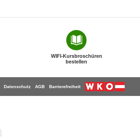
WIFI-Kursbroschüren
bestellen
Datenschutz
AGB
Barrierefreiheit
Weiter zur Webs
am
book
nkedIn
 Youtube