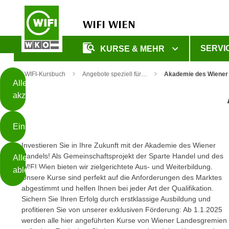
WIFI WIEN
Diese
SERVI
KURSE & MEHR
Seite
Zum Inhalt springen
Zur Fußzeile springen
verwendet
WIFI-Kursbuch
Angebote speziell für…
Akademie des Wiener
Cookies
Alle
akzeptieren
O
h
Einstellungen
n
e
Investieren Sie in Ihre Zukunft mit der Akademie des Wiener
B
I
Handels! Als Gemeinschaftsprojekt der Sparte Handel und des
Alle
i
h
WIFI Wien bieten wir zielgerichtete Aus- und Weiterbildung.
ablehnen
t
r
Unsere Kurse sind perfekt auf die Anforderungen des Marktes
t
abgestimmt und helfen Ihnen bei jeder Art der Qualifikation.
e
Weiterlesen
e
Sichern Sie Ihren Erfolg durch erstklassige Ausbildung und
Z
profitieren Sie von unserer exklusiven Förderung: Ab 1.1.2025
b
u
werden alle hier angeführten Kurse von Wiener Landesgremien
e
s