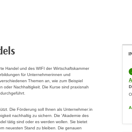
dels
I
rte Handel und des WIFI der Wirtschaftskammer
LIVE-ONLINE-KURS
KOSTENLOS
erbildungen für Unternehmerinnen und
Basisausbildung zum/zur geprüften WIFI-
A
u verschiedenen Themen an, wie zum Beispiel
D
oder Nachhaltigkeit. Die Kurse sind praxisnah
Personalverrechner:in
 durchgeführt.
Dienstag,
19.01.2027
,
18:00
-
19:30
O
Online
A
tzt. Die Förderung soll Ihnen als Unternehmer:in
ALLE ANZEIGEN
gkeit nachhaltig zu sichern. Die 'Akademie des
del tätig sind oder es werden wollen. Sie bietet
 dem neuesten Stand zu bleiben. Die genauen