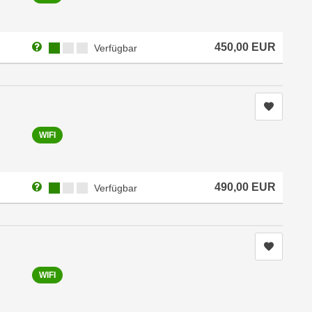
Weitere Informationen zum Anmeldestatus "Verfügbar"
Kursverfügbarkeit:
450,00
EUR
Verfügbar
Kurs me
WIFI
Weitere Informationen zum Anmeldestatus "Verfügbar"
Kursverfügbarkeit:
490,00
EUR
Verfügbar
Kurs me
WIFI