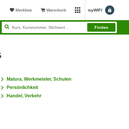
Merkliste
Warenkorb
myWIFI
Benutzerm
myWIFI Apps öffnen
Finden
s
Matura, Werkmeister, Schulen
Persönlichkeit
Handel, Verkehr