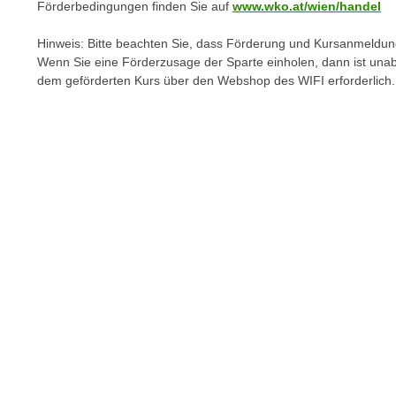
r
Förderbedingungen finden Sie auf
www.wko.at/wien/handel
i
i
e
Hinweis: Bitte beachten Sie, dass Förderung und Kursanmeldun
k
F
Wenn Sie eine Förderzusage der Sparte einholen, dann ist una
a
u
dem geförderten Kurs über den Webshop des WIFI erforderlich.
n
n
i
k
s
t
c
i
h
o
e
n
n
d
U
e
n
r
t
W
e
e
r
b
n
s
e
e
h
i