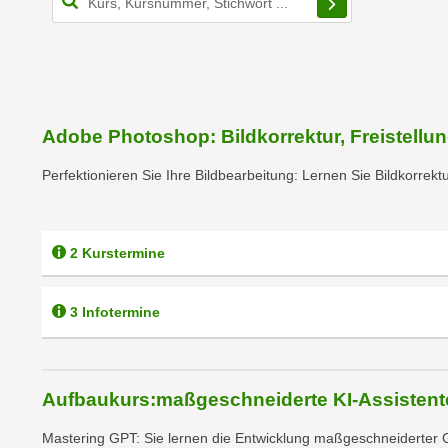
n
s
n
i
S
c
i
h
e
n
a
Adobe Photoshop: Bildkorrektur, Freistell
i
u
c
f
Perfektionieren Sie Ihre Bildbearbeitung: Lernen Sie Bildkorrek
h
„
t
A
d
l
2 Kurstermine
e
l
m
e
D
3 Infotermine
a
a
k
t
z
e
e
Aufbaukurs:maßgeschneiderte KI-Assistente
n
p
s
t
Mastering GPT: Sie lernen die Entwicklung maßgeschneiderter 