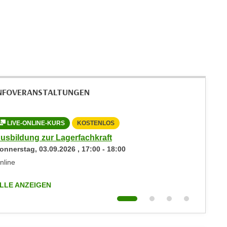
NFOVERANSTALTUNGEN
LIVE-ONLINE-KURS
KOSTENLOS
LIVE-
usbildung zur Lagerfachkraft
Adobe P
onnerstag,
03.09.2026
,
17:00
-
18:00
Montag
Mittwoc
nline
Online
LLE ANZEIGEN
ALLE AN