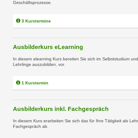
c
Geschäftsprozesse.
i
h
e
u
r
3 Kurstermine
t
e
z
n
a
“
b
Ausbilderkurs eLearning
k
k
l
In diesem elearning Kurs bereiten Sie sich im Selbststudium und
o
i
Lehrlinge auszubilden, vor.
m
c
m
k
e
1 Kurstermin
e
n
n
z
,
w
v
Ausbilderkurs inkl. Fachgespräch
i
e
s
In diesem Kurs erarbeiten Sie sich das für Ihre Tätigkeit als L
r
Fachgespräch ab.
c
w
h
e