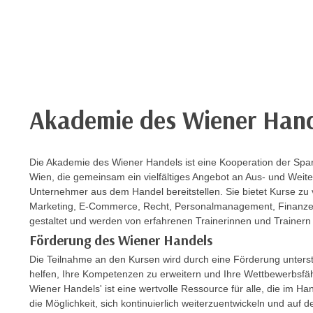
r
c
n
h
u
C
r
o
C
o
o
k
o
Akademie des Wiener Han
i
k
e
i
s
e
Die Akademie des Wiener Handels ist eine Kooperation der Spa
v
s
Wien, die gemeinsam ein vielfältiges Angebot an Aus- und Weit
o
,
Unternehmer aus dem Handel bereitstellen. Sie bietet Kurse z
n
d
Marketing, E-Commerce, Recht, Personalmanagement, Finanzen 
U
i
gestaltet und werden von erfahrenen Trainerinnen und Trainern
S
e
Förderung des Wiener Handels
-
f
Die Teilnahme an den Kursen wird durch eine Förderung unterstü
a
ü
helfen, Ihre Kompetenzen zu erweitern und Ihre Wettbewerbsfähi
m
r
Wiener Handels' ist eine wertvolle Ressource für alle, die im Han
e
die Möglichkeit, sich kontinuierlich weiterzuentwickeln und auf
d