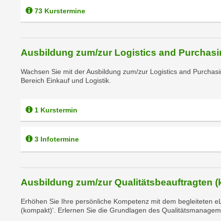
e
n
73 Kurstermine
n
d
E
e
U
n
Ausbildung zum/zur Logistics and Purchasi
-
w
U
i
Wachsen Sie mit der Ausbildung zum/zur Logistics and Purchasi
S
r
Bereich Einkauf und Logistik.
A
z
u
i
1 Kurstermin
n
e
t
l
e
3 Infotermine
o
r
r
w
i
o
e
Ausbildung zum/zur Qualitätsbeauftragten 
r
n
f
t
Erhöhen Sie Ihre persönliche Kompetenz mit dem begleiteten eL
e
(kompakt)'. Erlernen Sie die Grundlagen des Qualitätsmanagemen
i
n