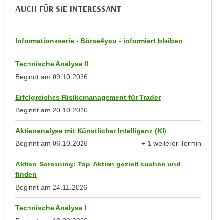
u
AUCH FÜR SIE INTERESSANT
e
b
n
i
i
e
Informationsserie - Börse4you - informiert bleiben
n
t
d
e
Technische Analyse II
e
n
Beginnt am
09.10.2026
n
,
U
Erfolgreiches Risikomanagement für Trader
w
S
e
Beginnt am
20.10.2026
A
r
,
Aktienanalyse mit Künstlicher Intelligenz (KI)
d
b
Beginnt am
06.10.2026
+ 1 weiterer Termin
e
e
anzeigen
n
Aktien-Screening: Top-Aktien gezielt suchen und
i
w
finden
w
e
Beginnt am
24.11.2026
e
i
l
t
Technische Analyse I
c
e