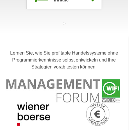
c
i
h
m
t
m
e
u
n
n
S
g
i
v
Lernen Sie, wie Sie profitable Handelssysteme ohne
e
e
Programmierkenntnisse selbst entwickeln und Ihre
,
r
Strategien vorab testen können.
d
w
a
e
s
n
s
d
w
e
i
n
r
w
a
i
u
r
c