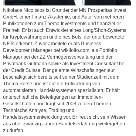
r
a
t
Nikolaos Nicoltsios ist Gründer der MN Prosperitas Invest
b
e
GmbH, einer Finanz-Akademie, und Autor von mehreren
e
Publikationen zum Thema Investments und finanzieller
C
n
Freiheit. Er ist auch Entwickler eines Long/Short-Systems
o
.
für Kryptowährungen und eines Bots, der unterbewertete
o
W
NFTs erkennt. Zuvor arbeitete er als Business
k
Development Manager bei wikifolio.com, als Portfolio
e
i
Manager bei der ZZ Vermögensverwaltung und der
n
e
Privatbank Gutmann sowie als Investment Consultant bei
n
s
der Credit Suisse. Der gelernte Wirtschaftsingenieur
S
z
beschäftigt sich bereits seit seiner Studienzeit mit dem
i
u
Thema Börse und ist auf die Entwicklung von
e
A
automatisierten Handelssystemen spezialisiert. Er hält
d
n
unterschiedliche Beteiligungen an Immobilien-
e
Gesellschaften und trägt seit 2008 zu den Themen
a
r
Technische Analyse, Trading und
l
C
Handelssystementwicklung vor. Er freut sich, sein Wissen
y
o
aus über zwanzig Jahren Handelserfahrung weitergeben
s
zu dürfen
o
e