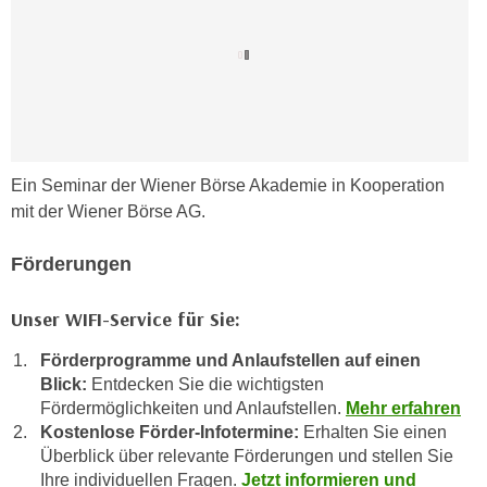
n
b
p
e
e
r
r
h
s
i
o
n
n
a
Ein Seminar der Wiener Börse Akademie in Kooperation
e
u
mit der Wiener Börse AG.
n
s
b
e
Förderungen
e
i
z
n
Unser WIFI-Service für Sie:
o
e
g
a
Förderprogramme und Anlaufstellen auf einen
e
n
Blick:
Entdecken Sie die wichtigsten
n
g
Fördermöglichkeiten und Anlaufstellen.
Mehr erfahren
e
Kostenlose Förder-Infotermine:
Erhalten Sie einen
e
n
Überblick über relevante Förderungen und stellen Sie
n
D
Ihre individuellen Fragen.
Jetzt informieren und
e