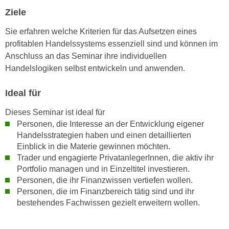
k
z
Ziele
i
w
e
Sie erfahren welche Kriterien für das Aufsetzen eines
e
-
profitablen Handelssystems essenziell sind und können im
c
S
Anschluss an das Seminar ihre individuellen
k
e
Handelslogiken selbst entwickeln und anwenden.
e
t
n
z
Ideal für
u
u
n
Dieses Seminar ist ideal für
n
d
Personen, die Interesse an der Entwicklung eigener
g
u
Handelsstrategien haben und einen detaillierten
z
m
Einblick in die Materie gewinnen möchten.
u
f
Trader und engagierte PrivatanlegerInnen, die aktiv ihr
s
ü
Portfolio managen und in Einzeltitel investieren.
t
r
Personen, die ihr Finanzwissen vertiefen wollen.
i
Personen, die im Finanzbereich tätig sind und ihr
S
m
bestehendes Fachwissen gezielt erweitern wollen.
i
m
e
e
r