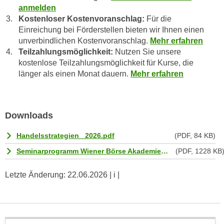
a
anmelden
h
Kostenloser Kostenvoranschlag:
Für die
t
m
Einreichung bei Förderstellen bieten wir Ihnen einen
e
e
unverbindlichen Kostenvoranschlag.
Mehr erfahren
n
O
Teilzahlungsmöglichkeit:
Nutzen Sie unsere
a
n
kostenlose Teilzahlungsmöglichkeit für Kurse, die
u
l
länger als einen Monat dauern.
Mehr erfahren
c
i
h
n
a
e
Downloads
n
-
U
J
Handelsstrategien_ 2026.pdf
(PDF, 84 KB)
n
o
Seminarprogramm Wiener Börse Akademie_ 2026.pdf
(PDF, 1228 KB
t
u
e
r
Letzte Änderung:
22.06.2026
| i |
r
n
n
e
e
y
h
z
m