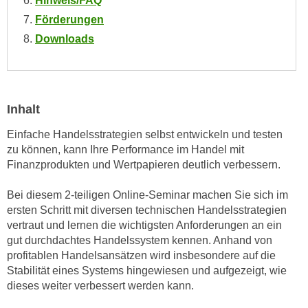
Hinweis/FAQ
n
i
Förderungen
S
c
i
Downloads
h
e
n
a
i
u
c
f
Inhalt
h
„
t
Einfache Handelsstrategien selbst entwickeln und testen
A
d
zu können, kann Ihre Performance im Handel mit
l
e
Finanzprodukten und Wertpapieren deutlich verbessern.
l
m
e
Bei diesem 2-teiligen Online-Seminar machen Sie sich im
D
a
ersten Schritt mit diversen technischen Handelsstrategien
a
k
vertraut und lernen die wichtigsten Anforderungen an ein
t
z
gut durchdachtes Handelssystem kennen. Anhand von
e
e
profitablen Handelsansätzen wird insbesondere auf die
n
p
Stabilität eines Systems hingewiesen und aufgezeigt, wie
s
t
dieses weiter verbessert werden kann.
c
i