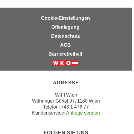
r
h
u
t
n
Cookie-Einstellungen
a
g
Offenlegung
n
s
g
Datenschutz
z
e
AGB
w
m
e
Barrierefreiheit
e
c
s
k
Weiter zur Website der Wirtsc
s
e
e
g
ADRESSE
n
e
e
WIFI Wien
s
n
Währinger Gürtel 97, 1180 Wien
e
Telefon: +43 1 476 77
S
t
Kundenservice:
Anfrage senden
c
z
h
t
u
.
FOLGEN SIE UNS