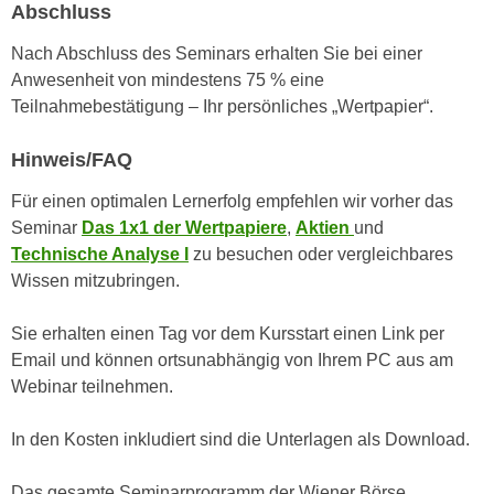
Abschluss
n
e
,
l
Nach Abschluss des Seminars erhalten Sie bei einer
g
e
Anwesenheit von mindestens 75 % eine
e
v
Teilnahmebestätigung – Ihr persönliches „Wertpapier“.
l
a
a
n
Hinweis/FAQ
n
t
Für einen optimalen Lernerfolg empfehlen wir vorher das
g
e
Seminar
Das 1x1 der Wertpapiere
,
Aktien
und
e
I
Technische Analyse I
zu besuchen oder vergleichbares
n
n
Wissen mitzubringen.
I
h
h
a
Sie erhalten einen Tag vor dem Kursstart einen Link per
r
l
Email und können ortsunabhängig von Ihrem PC aus am
e
t
Webinar teilnehmen.
d
e
u
a
In den Kosten inkludiert sind die Unterlagen als Download.
r
n
c
z
Das gesamte Seminarprogramm der Wiener Börse
h