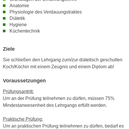
h
e
Anatomie
u
r
Physiologie des Verdauungstraktes
t
e
Diätetik
z
Hygiene
n
a
Küchentechnik
“
b
k
k
l
Ziele
o
i
m
c
Sie schließen den Lehrgang zum/zur diätetisch geschulten
m
k
Koch/Köchin mit einem Zeugnis und einem Diplom ab!
e
e
n
Voraussetzungen
n
z
,
Prüfungsantritt:
w
v
Um an der Prüfung teilnehmen zu dürfen, müssen 75%
i
e
Mindestanwesenheit des Lehrgangs erfüllt werden.
s
r
c
w
Praktische Prüfung:
h
e
Um an praktischen Prüfung teilnehmen zu dürfen, bedarf es
e
n