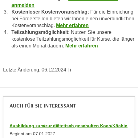
r
anmelden
a
t
Kostenloser Kostenvoranschlag:
Für die Einreichung
b
e
bei Förderstellen bieten wir Ihnen einen unverbindlichen
e
C
Kostenvoranschlag.
Mehr erfahren
n
o
Teilzahlungsmöglichkeit:
Nutzen Sie unsere
.
kostenlose Teilzahlungsmöglichkeit für Kurse, die länger
o
W
als einen Monat dauern.
Mehr erfahren
k
e
i
n
e
n
s
Letzte Änderung:
06.12.2024
| i |
S
z
i
u
e
A
d
n
e
AUCH FÜR SIE INTERESSANT
a
r
l
C
y
o
Ausbildung zum/zur diätetisch geschulten Koch/Köchin
s
o
Beginnt am
07.01.2027
e