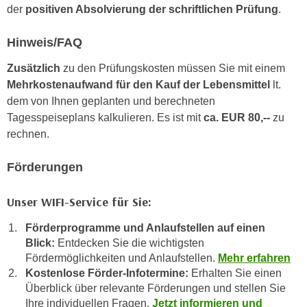
der
positiven Absolvierung der schriftlichen Prüfung
.
n
d
E
e
Hinweis/FAQ
U
n
-
w
Zusätzlich
zu den Prüfungskosten müssen Sie mit einem
U
i
Mehrkostenaufwand für den Kauf der Lebensmittel
lt.
S
r
dem von Ihnen geplanten und berechneten
A
z
Tagesspeiseplans kalkulieren. Es ist mit
ca. EUR 80,--
zu
u
i
rechnen.
n
e
t
l
Förderungen
e
o
r
r
Unser WIFI-Service für Sie:
w
i
o
Förderprogramme und Anlaufstellen auf einen
e
r
Blick:
Entdecken Sie die wichtigsten
n
f
Fördermöglichkeiten und Anlaufstellen.
Mehr erfahren
t
Kostenlose Förder-Infotermine:
Erhalten Sie einen
e
i
Überblick über relevante Förderungen und stellen Sie
n
e
Ihre individuellen Fragen.
Jetzt informieren und
h