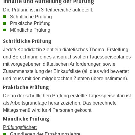
Inhalte und Aufteilung der Prüfung
n
i
S
Die Prüfung ist in 3 Teilbereiche aufgeteilt:
c
i
Schriftliche Prüfung
h
Praktische Prüfung
e
n
Mündliche Prüfung
a
i
u
Schriftliche Prüfung
c
f
Jede/r Kandidat:in zieht ein diätetisches Thema. Erstellung
h
„
und Berechnung eines anspruchsvollen Tagesspeiseplanes
t
A
mit vorgegebenen diätetischen Anforderungen sowie
d
l
Zusammenstellung der Einkaufsliste (all dies wird bewertet
e
l
und muss mit den mitgebrachten Zutaten übereinstimmen).
m
e
Praktische Prüfung
D
a
a
Der in der schriftlichen Prüfung erstellte Tagesspeiseplan ist
k
t
als Arbeitsgrundlage heranzuziehen. Das berechnete
z
e
Mittagsmenü wird für 4 Personen gekocht.
e
n
p
Mündliche Prüfung
s
t
Prüfungsfächer:
c
i
Grundlagen der Ernährungslehre