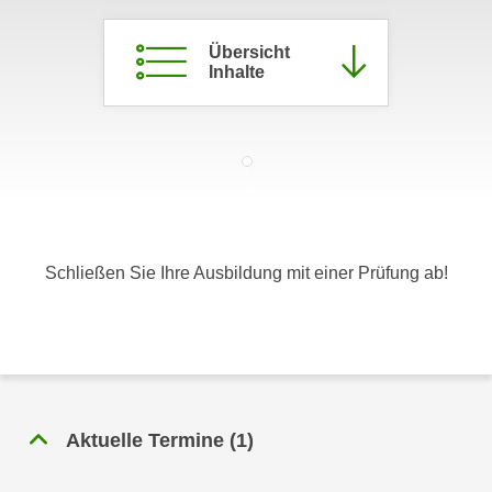
c
i
h
m
Übersicht
t
Inhalte
m
e
u
n
n
S
g
i
v
e
e
,
r
d
w
Schließen Sie Ihre Ausbildung mit einer Prüfung ab!
a
e
s
n
s
d
w
e
i
n
r
w
a
Aktuelle Termine
(
1
)
i
u
r
c