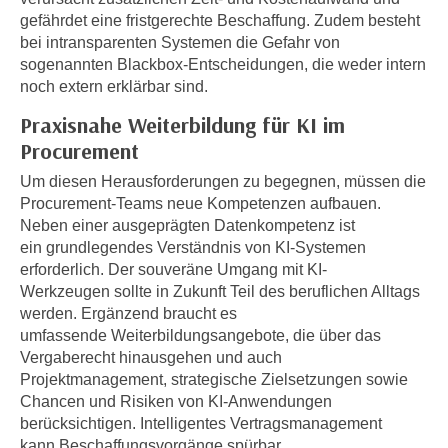
n
gefährdet eine fristgerechte Beschaffung. Zudem besteht
i
S
bei intransparenten Systemen die Gefahr von
c
i
sogenannten Blackbox-Entscheidungen, die weder intern
h
e
noch extern erklärbar sind.
n
a
i
Praxisnahe Weiterbildung für KI im
u
c
Procurement
f
h
„
Um diesen Herausforderungen zu begegnen, müssen die
t
A
Procurement-Teams neue Kompetenzen aufbauen.
d
l
Neben einer ausgeprägten Datenkompetenz ist
e
l
ein grundlegendes Verständnis von KI-Systemen
m
erforderlich. Der souveräne Umgang mit KI-
e
D
Werkzeugen sollte in Zukunft Teil des beruflichen Alltags
a
a
werden. Ergänzend braucht es
k
t
umfassende Weiterbildungsangebote, die über das
z
Vergaberecht hinausgehen und auch
e
e
Projektmanagement, strategische Zielsetzungen sowie
n
p
Chancen und Risiken von KI-Anwendungen
s
t
berücksichtigen. Intelligentes Vertragsmanagement
c
i
kann Beschaffungsvorgänge spürbar