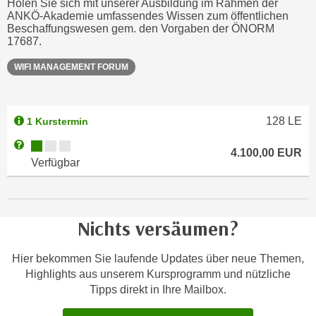
Holen Sie sich mit unserer Ausbildung im Rahmen der
u
ANKÖ-Akademie umfassendes Wissen zum öffentlichen
e
b
Beschaffungswesen gem. den Vorgaben der ÖNORM
n
i
17687.
i
e
n
WIFI MANAGEMENT FORUM
t
d
e
e
n
n
128
LE
1 Kurstermin
,
U
w
Kursverfügbarkeit:
Weitere Informationen zum Anmeldestatus "Verfügbar"
S
4.100,00
EUR
e
Verfügbar
A
r
,
d
b
e
e
Nichts versäumen?
n
i
w
w
Hier bekommen Sie laufende Updates über neue Themen,
e
e
Highlights aus unserem Kursprogramm und nützliche
i
l
Tipps direkt in Ihre Mailbox.
t
c
e