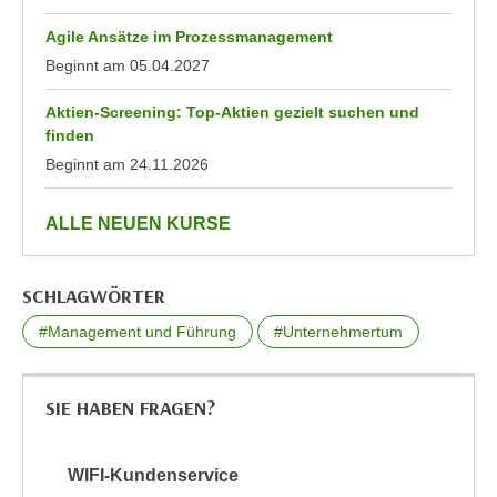
n
b
p
Agile Ansätze im Prozessmanagement
e
e
Beginnt am
05.04.2027
r
r
h
Aktien-Screening: Top-Aktien gezielt suchen und
s
i
finden
o
n
Beginnt am
24.11.2026
n
a
e
u
n
anzeigen
ALLE NEUEN KURSE
s
b
e
e
i
SCHLAGWÖRTER
z
n
o
#Management und Führung
#Unternehmertum
e
g
a
e
n
SIE HABEN FRAGEN?
n
g
e
e
n
n
WIFI-Kundenservice
D
e