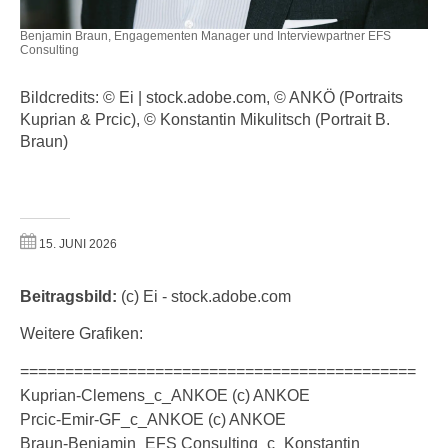
n
e
Benjamin Braun, Engagementen Manager und Interviewpartner EFS
,
l
Consulting
g
e
e
v
Bildcredits: ©
Ei
| stock.adobe.com, ©
ANKÖ
(Portraits
l
a
Kuprian & Prcic), © Konstantin Mikulitsch (Portrait B.
a
Braun)
n
n
t
g
e
e
I
n
n
15. JUNI 2026
I
h
h
a
Beitragsbild:
(c) Ei - stock.adobe.com
r
l
e
Weitere Grafiken:
t
d
e
============================================
u
a
Kuprian-Clemens_c_ANKOE (c) ANKOE
r
n
Prcic-Emir-GF_c_ANKOE (c) ANKOE
c
z
Braun-Benjamin_EFS Consulting_c_Konstantin
h