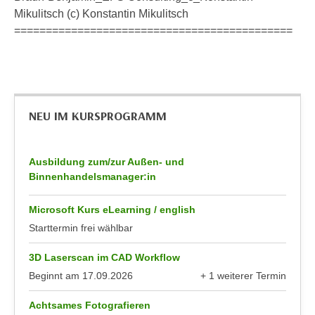
u
Mikulitsch (c) Konstantin Mikulitsch
d
z
============================================
i
e
e
i
C
g
o
e
o
n
NEU IM KURSPROGRAMM
k
.
i
U
e
m
Ausbildung zum/zur Außen- und
s
I
Binnenhandelsmanager:in
e
h
r
n
Microsoft Kurs eLearning / english
h
e
Starttermin frei wählbar
o
n
b
3D Laserscan im CAD Workflow
d
e
a
Beginnt am
17.09.2026
+ 1 weiterer Termin
n
anzeigen
r
e
Achtsames Fotografieren
ü