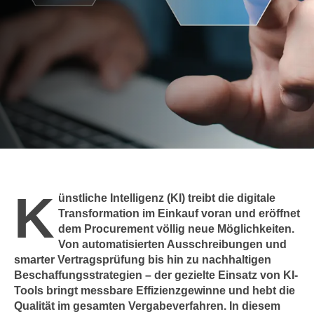
c
i
h
m
t
m
e
u
n
n
S
g
i
v
e
e
,
r
d
w
a
e
K
s
ünstliche Intelligenz (KI) treibt die digitale
n
s
Transformation im Einkauf voran und eröffnet
d
dem Procurement völlig neue Möglichkeiten.
w
e
Von automatisierten Ausschreibungen und
i
n
smarter Vertragsprüfung bis hin zu nachhaltigen
r
w
Beschaffungsstrategien – der gezielte Einsatz von KI-
a
i
Tools bringt messbare Effizienzgewinne und hebt die
u
r
Qualität im gesamten Vergabeverfahren. In diesem
c