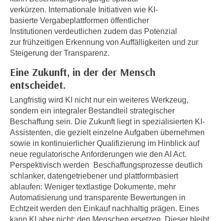
h
e
verkürzen. Internationale Initiativen wie KI-
u
r
basierte Vergabeplattformen öffentlicher
t
e
Institutionen verdeutlichen zudem das Potenzial
z
zur frühzeitigen Erkennung von Auffälligkeiten und zur
n
a
Steigerung der Transparenz.
“
b
k
Eine Zukunft, in der der Mensch
k
l
entscheidet.
o
i
m
Langfristig wird KI nicht nur ein weiteres Werkzeug,
c
m
sondern ein integraler Bestandteil strategischer
k
Beschaffung sein. Die Zukunft liegt in spezialisierten KI-
e
e
Assistenten, die gezielt einzelne Aufgaben übernehmen
n
n
sowie in kontinuierlicher Qualifizierung im Hinblick auf
z
,
neue regulatorische Anforderungen wie den AI Act.
w
v
Perspektivisch werden Beschaffungsprozesse deutlich
i
e
schlanker, datengetriebener und plattformbasiert
s
r
ablaufen: Weniger textlastige Dokumente, mehr
c
w
Automatisierung und transparente Bewertungen in
h
Echtzeit werden den Einkauf nachhaltig prägen. Eines
e
e
kann KI aber nicht: den Menschen ersetzen. Dieser bleibt
n