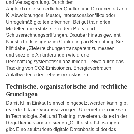
i
und Vertragsprüfung. Durch den
e
Abgleich unterschiedlicher Quellen und Dokumente kann
k
F
KI Abweichungen, Muster, Interessenskonflikte oder
a
u
Unregelmäßigkeiten erkennen. Bei gut trainierten
n
n
Modellen unterstützt sie zudem Preis- und
i
k
Schlussrechnungsprüfungen. Darüber hinaus gewinnt
s
t
Künstliche Intelligenz im Controlling an Bedeutung: Sie
c
i
hilft dabei, Zielerreichungen transparent zu messen
h
o
und spezielle Anforderungen wie grüne
e
Beschaffung systematisch abzubilden – etwa durch das
n
n
Tracking von CO2-Emissionen, Energieverbrauch,
d
U
Abfallwerten oder Lebenszykluskosten.
e
n
r
Technische, organisatorische und rechtliche
t
W
Grundlagen
e
e
r
Damit KI im Einkauf sinnvoll eingesetzt werden kann, gibt
b
es jedoch klare Voraussetzungen. Unternehmen müssen
n
s
in Technologie, Zeit und Training investieren, da es in der
e
e
Regel keine standardisierten „Off the shelf“-Lösungen
h
i
gibt. Eine strukturierte digitale Datenbasis bildet das
m
t