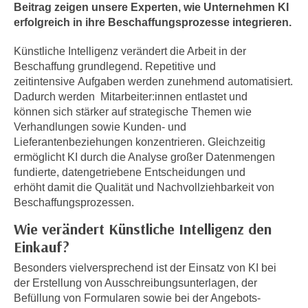
n
Beitrag zeigen unsere Experten, wie Unternehmen KI
h
u
erfolgreich in ihre Beschaffungsprozesse integrieren.
C
r
o
Künstliche Intelligenz verändert die Arbeit in der
C
o
Beschaffung grundlegend. Repetitive und
o
zeitintensive Aufgaben werden zunehmend automatisiert.
k
o
Dadurch werden Mitarbeiter:innen entlastet und
i
k
können sich stärker auf strategische Themen wie
e
i
Verhandlungen sowie Kunden- und
s
e
Lieferantenbeziehungen konzentrieren. Gleichzeitig
v
s
ermöglicht KI durch die Analyse großer Datenmengen
o
,
fundierte, datengetriebene Entscheidungen und
n
d
erhöht damit die Qualität und Nachvollziehbarkeit von
U
Beschaffungsprozessen.
i
S
e
Wie verändert Künstliche Intelligenz den
-
f
Einkauf?
a
ü
m
Besonders vielversprechend ist der Einsatz von KI bei
r
e
der Erstellung von Ausschreibungsunterlagen, der
d
r
Befüllung von Formularen sowie bei der Angebots-
i