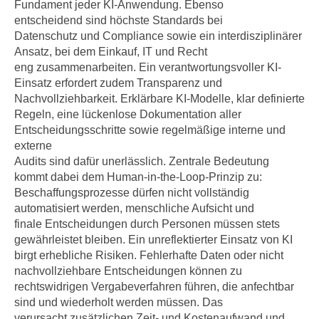
Fundament jeder KI-Anwendung. Ebenso
e
e
entscheidend sind höchste Standards bei
n
n
Datenschutz und Compliance sowie ein interdisziplinärer
e
o
Ansatz, bei dem Einkauf, IT und Recht
i
eng zusammenarbeiten. Ein verantwortungsvoller KI-
t
n
Einsatz erfordert zudem Transparenz und
w
s
Nachvollziehbarkeit. Erklärbare KI-Modelle, klar definierte
e
e
Regeln, eine lückenlose Dokumentation aller
n
Entscheidungsschritte sowie regelmäßige interne und
t
d
externe
z
i
Audits sind dafür unerlässlich. Zentrale Bedeutung
e
g
kommt dabei dem Human-in-the-Loop-Prinzip zu:
n
s
Beschaffungsprozesse dürfen nicht vollständig
,
i
automatisiert werden, menschliche Aufsicht und
w
n
finale Entscheidungen durch Personen müssen stets
e
d
gewährleistet bleiben. Ein unreflektierter Einsatz von KI
l
birgt erhebliche Risiken. Fehlerhafte Daten oder nicht
.
c
nachvollziehbare Entscheidungen können zu
W
h
rechtswidrigen Vergabeverfahren führen, die anfechtbar
e
e
sind und wiederholt werden müssen. Das
n
verursacht zusätzlichen Zeit- und Kostenaufwand und
s