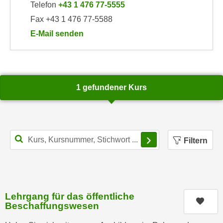
Telefon
+43 1 476 77-5555
a
h
Fax +43 1 476 77-5588
t
m
e
E-Mail senden
e
n
an WIFI-Kundenservice: https://www.wifiwien.at/art
O
a
n
u
l
c
i
1 gefundener Kurs
h
n
a
e
n
-
U
J
Filterbereich schl
n
Filtern
o
t
u
e
r
r
n
n
e
Lehrgang für das öffentliche
e
Kurs
y
Beschaffungswesen
h
z
m