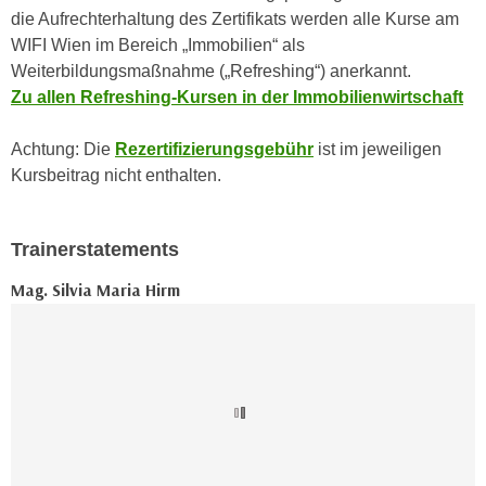
r
die Aufrechterhaltung des Zertifikats werden alle Kurse am
a
t
WIFI Wien im Bereich „Immobilien“ als
b
e
Weiterbildungsmaßnahme („Refreshing“) anerkannt.
e
C
Zu allen Refreshing-Kursen in der Immobilienwirtschaft
n
o
.
o
Achtung: Die
Rezertifizierungsgebühr
ist im jeweiligen
W
k
Kursbeitrag nicht enthalten.
e
i
n
e
n
s
Trainerstatements
S
z
i
Mag. Silvia Maria Hirm
u
e
A
d
n
e
a
r
l
C
y
o
s
o
e