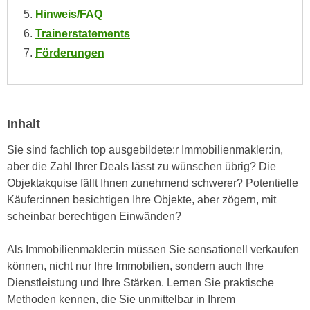
e
Hinweis/FAQ
e
n
n
Trainerstatements
e
o
Förderungen
i
t
n
w
s
e
e
n
Inhalt
t
d
z
i
Sie sind fachlich top ausgebildete:r Immobilienmakler:in,
e
g
aber die Zahl Ihrer Deals lässt zu wünschen übrig? Die
n
s
Objektakquise fällt Ihnen zunehmend schwerer? Potentielle
,
i
Käufer:innen besichtigen Ihre Objekte, aber zögern, mit
w
n
scheinbar berechtigen Einwänden?
e
d
l
.
Als Immobilienmakler:in müssen Sie sensationell verkaufen
c
W
können, nicht nur Ihre Immobilien, sondern auch Ihre
h
e
Dienstleistung und Ihre Stärken. Lernen Sie praktische
e
n
Methoden kennen, die Sie unmittelbar in Ihrem
s