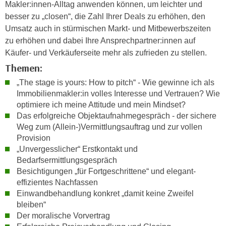
n
Makler:innen-Alltag anwenden können, um leichter und
i
S
besser zu „closen“, die Zahl Ihrer Deals zu erhöhen, den
c
i
Umsatz auch in stürmischen Markt- und Mitbewerbszeiten
h
e
zu erhöhen und dabei Ihre Ansprechpartner:innen auf
n
a
Käufer- und Verkäuferseite mehr als zufrieden zu stellen.
i
u
Themen:
c
f
„The stage is yours: How to pitch“ - Wie gewinne ich als
h
„
Immobilienmakler:in volles Interesse und Vertrauen? Wie
t
A
optimiere ich meine Attitude und mein Mindset?
d
l
Das erfolgreiche Objektaufnahmegespräch - der sichere
e
l
Weg zum (Allein-)Vermittlungsauftrag und zur vollen
m
e
Provision
D
a
„Unvergesslicher“ Erstkontakt und
a
Bedarfsermittlungsgespräch
k
t
Besichtigungen „für Fortgeschrittene“ und elegant-
z
e
effizientes Nachfassen
e
n
Einwandbehandlung konkret „damit keine Zweifel
p
bleiben“
s
t
Der moralische Vorvertrag
c
i