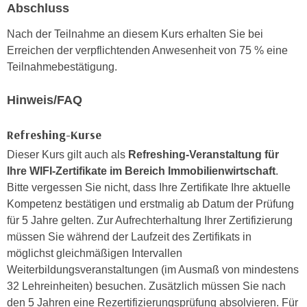
Abschluss
n
d
E
e
Nach der Teilnahme an diesem Kurs erhalten Sie bei
U
n
Erreichen der verpflichtenden Anwesenheit von 75 % eine
-
w
Teilnahmebestätigung.
U
i
S
r
Hinweis/FAQ
A
z
u
i
Refreshing-Kurse
n
e
Dieser Kurs gilt auch als
Refreshing-Veranstaltung für
t
l
Ihre WIFI-Zertifikate im Bereich Immobilienwirtschaft
.
e
o
Bitte vergessen Sie nicht, dass Ihre Zertifikate Ihre aktuelle
r
r
Kompetenz bestätigen und erstmalig ab Datum der Prüfung
w
i
für 5 Jahre gelten. Zur Aufrechterhaltung Ihrer Zertifizierung
o
e
müssen Sie während der Laufzeit des Zertifikats in
r
n
möglichst gleichmäßigen Intervallen
f
t
Weiterbildungsveranstaltungen (im Ausmaß von mindestens
e
i
32 Lehreinheiten) besuchen. Zusätzlich müssen Sie nach
n
e
den 5 Jahren eine Rezertifizierungsprüfung absolvieren. Für
h