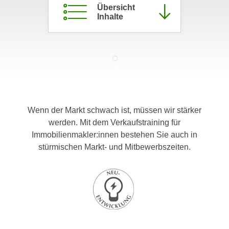
Übersicht
c
i
Inhalte
h
m
t
m
e
u
n
n
S
g
i
v
e
e
,
r
Wenn der Markt schwach ist, müssen wir stärker
d
w
werden. Mit dem Verkaufstraining für
a
e
Immobilienmakler:innen bestehen Sie auch in
s
n
stürmischen Markt- und Mitbewerbszeiten.
s
d
w
e
i
n
r
w
a
i
u
r
c