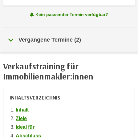
i
e
k
F
Kein passender Termin verfügbar?
a
u
n
n
i
k
s
Vergangene Termine
(
2
)
t
c
i
h
o
e
n
Verkaufstraining für
n
d
Immobilienmakler:innen
U
e
n
r
t
W
INHALTSVERZEICHNIS
e
e
r
b
Inhalt
n
s
Ziele
e
e
Ideal für
h
i
m
Abschluss
t