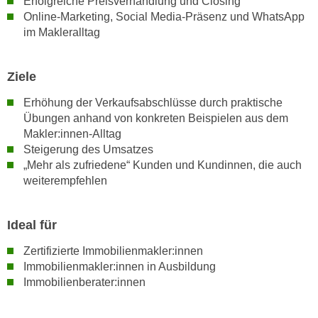
Erfolgreiche Preisverhandlung und Closing
h
e
Online-Marketing, Social Media-Präsenz und WhatsApp
u
r
im Makleralltag
t
e
z
n
a
Ziele
“
b
k
Erhöhung der Verkaufsabschlüsse durch praktische
k
l
Übungen anhand von konkreten Beispielen aus dem
o
i
Makler:innen-Alltag
m
c
Steigerung des Umsatzes
m
k
„Mehr als zufriedene“ Kunden und Kundinnen, die auch
e
weiterempfehlen
e
n
n
z
,
Ideal für
w
v
i
e
Zertifizierte Immobilienmakler:innen
s
r
Immobilienmakler:innen in Ausbildung
c
Immobilienberater:innen
w
h
e
e
n