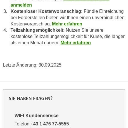
n
anmelden
e
,
Kostenloser Kostenvoranschlag:
Für die Einreichung
l
bei Förderstellen bieten wir Ihnen einen unverbindlichen
g
e
Kostenvoranschlag.
Mehr erfahren
e
v
Teilzahlungsmöglichkeit:
Nutzen Sie unsere
l
a
kostenlose Teilzahlungsmöglichkeit für Kurse, die länger
a
n
als einen Monat dauern.
Mehr erfahren
n
t
g
e
e
I
Letzte Änderung:
30.09.2025
n
n
I
h
h
a
r
l
e
t
SIE HABEN FRAGEN?
d
e
u
a
r
WIFI-Kundenservice
n
c
z
Telefon
+43 1 476 77-5555
h