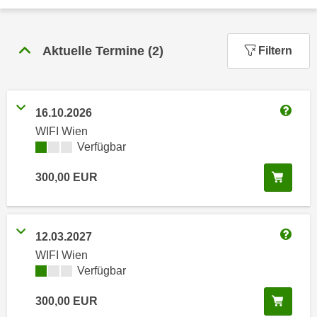
n
h
u
C
r
Aktuelle Termine
(
2
)
o
Filtern
C
o
o
k
o
i
k
16.10.2026
e
Weitere
i
WIFI Wien
s
e
Kursverfügbarkeit:
Verfügbar
v
s
o
,
In de
300,00
EUR
n
d
U
i
S
e
12.03.2027
-
f
Weitere
a
WIFI Wien
ü
Kursverfügbarkeit:
Verfügbar
m
r
e
d
In de
300,00
EUR
r
i