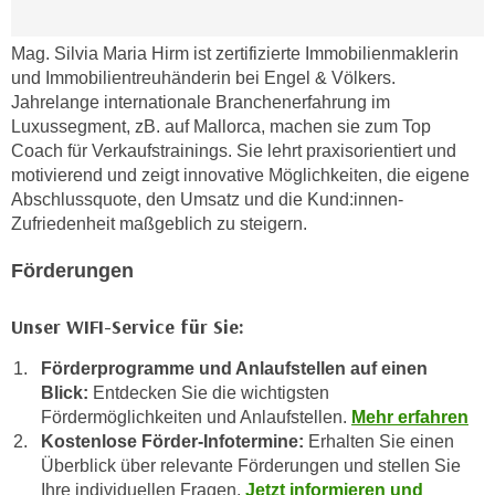
k
z
i
w
Mag. Silvia Maria Hirm ist zertifizierte Immobilienmaklerin
e
e
und Immobilientreuhänderin bei Engel & Völkers.
-
c
Jahrelange internationale Branchenerfahrung im
S
k
Luxussegment, zB. auf Mallorca, machen sie zum Top
e
e
Coach für Verkaufstrainings. Sie lehrt praxisorientiert und
t
motivierend und zeigt innovative Möglichkeiten, die eigene
n
z
Abschlussquote, den Umsatz und die Kund:innen-
u
u
Zufriedenheit maßgeblich zu steigern.
n
n
d
Förderungen
g
u
z
m
Unser WIFI-Service für Sie:
u
f
s
ü
Förderprogramme und Anlaufstellen auf einen
t
r
Blick:
Entdecken Sie die wichtigsten
i
S
Fördermöglichkeiten und Anlaufstellen.
Mehr erfahren
m
i
Kostenlose Förder-Infotermine:
Erhalten Sie einen
m
Überblick über relevante Förderungen und stellen Sie
e
e
Ihre individuellen Fragen.
Jetzt informieren und
r