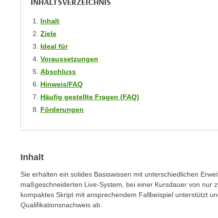
INHALTSVERZEICHNIS
n
s
n
i
Inhalt
S
c
Ziele
i
h
Ideal für
e
n
Voraussetzungen
a
i
u
Abschluss
c
f
Hinweis/FAQ
h
„
Häufig gestellte Fragen (FAQ)
t
A
Förderungen
d
l
e
l
m
e
D
a
Inhalt
a
k
t
Sie erhalten ein solides Basiswissen mit unterschiedlichen Erwe
z
e
maßgeschneiderten Live-System, bei einer Kursdauer von nur zw
e
kompaktes Skript mit ansprechendem Fallbeispiel unterstützt u
n
p
Qualifikationsnachweis ab.
s
t