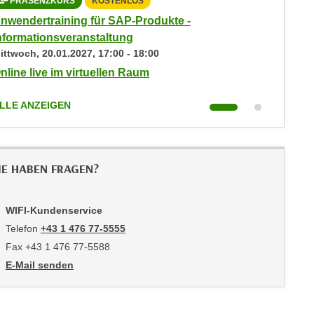
PRÄSENZKURS
KOSTENLOS
PRÄS
nwendertraining für SAP-Produkte -
Anwende
nformationsveranstaltung
Informa
ittwoch,
20.01.2027
,
17:00
-
18:00
Mittwoc
nline live im virtuellen Raum
Online l
LLE ANZEIGEN
ALLE AN
IE HABEN FRAGEN?
WIFI-Kundenservice
Telefon
+43 1 476 77-5555
Fax +43 1 476 77-5588
E-Mail senden
an WIFI-Kundenservice: https://www.wifiwien.at/artikel/2508-all