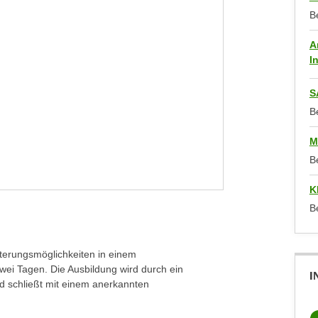
B
A
I
S
B
M
B
K
B
iterungsmöglichkeiten in einem
ei Tagen. Die Ausbildung wird durch ein
I
nd schließt mit einem anerkannten