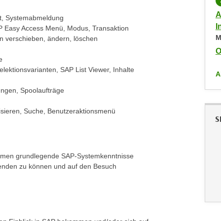
PRÄSENZKURS
KOSTENLOS
Anwendertraining für SAP-Produkte -
A
t, Systemabmeldung
Informationsveranstaltung
I
AP Easy Access Menü, Modus, Transaktion
Mittwoch,
09.06.2027
,
17:00
-
18:00
M
en verschieben, ändern, löschen
Online live im virtuellen Raum
O
e
elektionsvarianten, SAP List Viewer, Inhalte
ALLE ANZEIGEN
A
ungen, Spoolaufträge
isieren, Suche, Benutzeraktionsmenü
S
ommen grundlegende SAP-Systemkenntnisse
anwenden zu können und auf den Besuch