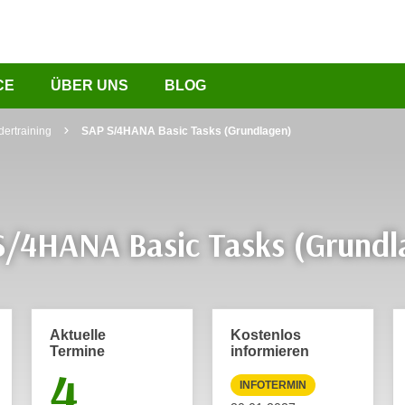
CE
ÜBER UNS
BLOG
ertraining
SAP S/4HANA Basic Tasks (Grundlagen)
S/4HANA Basic Tasks (Grundl
Aktuelle
Kostenlos
Termine
informieren
4
INFOTERMIN