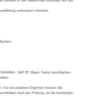
en Einblick in SAP bekommen und/oder sich auf
ausbildung verbessern möchten.
-System.
S/4HANA - SAP BT (Basic Tasks) abschließen.
halten.
n. Für ein positives Ergebnis müssen Sie
nmittelbar nach der Prüfung, ob Sie bestanden