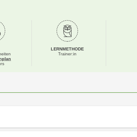
LERNMETHODE
heiten
Trainer:in
für Veranstaltung 18206055
nplan
rs