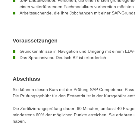
SAP Endanwender. Personen, die einen ersten grundlegend
e
n
einen weiterführenden Fachmodulkurs vorbereiten möchten.
n
d
Arbeitssuchende, die Ihre Jobchancen mit einer SAP-Grund
E
e
U
n
-
w
U
Voraussetzungen
i
S
r
Grundkenntnisse in Navigation und Umgang mit einem EDV
A
z
Das Sprachniveau Deutsch B2 ist erforderlich.
u
i
n
e
t
l
Abschluss
e
o
Sie können diesen Kurs mit der Prüfung SAP Competence Pass 
r
r
Die Prüfungsgebühr für den Erstantritt ist in der Kursgebühr ent
w
i
o
e
Die Zertifizierungsprüfung dauert 60 Minuten, umfasst 40 Frage
r
n
mindestens 60% der möglichen Punkte erreichen. Sie erfahren u
f
haben.
t
e
i
n