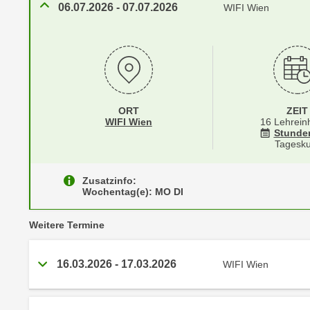
r
06.07.2026
-
07.07.2026
i
WIFI Wien
i
e
k
F
a
u
n
n
i
k
s
t
ORT
ZEIT
c
Standortinformationen zu
öffnen
WIFI Wien
16 Lehrein
i
Stunde
h
o
Tagesku
e
n
n
d
Zusatzinfo:
U
e
Wochentag(e): MO DI
n
r
t
W
vergangene
Weitere
Termine
e
e
r
b
16.03.2026
-
17.03.2026
WIFI Wien
n
s
e
e
h
i