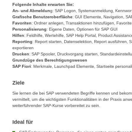
c
i
Folgende Inhalte erwarten Sie:
h
e
An- und Abmeldun
g: SAP Logon, Systemanmeldung, Kennwor
u
Grafische Benutzeroberfläche
: GUI Elemente, Navigation, S
r
t
Favoriten
: Ordner anlegen, Transaktionen hinzufügen, Favorit
e
z
Personalisierung
: Eigene Daten, Optionen für SAP GUI
n
Hilfen
: Feldhilfe, Wertehilfe, SAP Help Portal, Product Assistanc
a
“
Reporting
: Report starten, Datenselektion, Report ausführen, S
b
k
exportieren
k
l
Drucken
: SAP Spooler, Druckvorgang starten, Standardeinstell
o
i
Grundzüge des Berechtigungswesen
m
SAP Fiori
: Merkmale, Launchpad Elemente, Startseite personal
c
m
k
e
e
Ziele
n
n
z
Sie lernen die bei SAP verwendeten Begriffe kennen und bek
,
vermittelt, um die wichtigsten Funktionalitäten in der Praxis 
w
v
weiterführender SAP-Kurse vorbereitet zu sein.
i
e
s
r
c
Ideal für
w
h
e