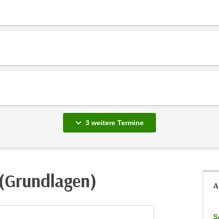
vergange
3 weitere
Termine
(Grundlagen)
A
S