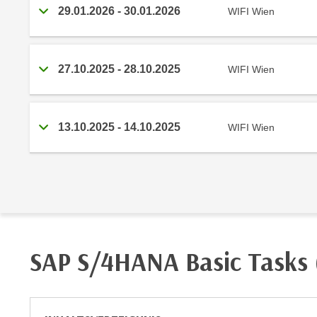
m
29.01.2026
-
30.01.2026
WIFI Wien
t
e
e
n
n
e
o
27.10.2025
-
28.10.2025
WIFI Wien
i
t
n
w
s
e
e
13.10.2025
-
14.10.2025
WIFI Wien
n
t
d
z
i
e
g
n
s
,
i
w
n
e
d
SAP S/4HANA Basic Tasks 
l
.
c
W
h
e
e