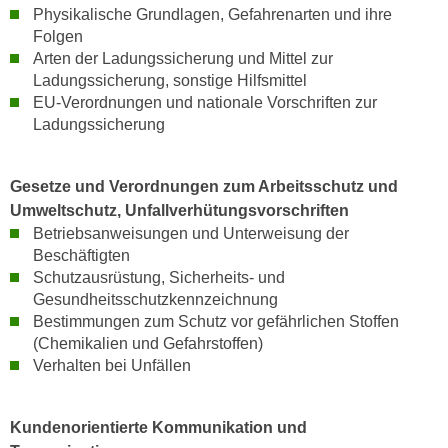
k
Physikalische Grundlagen, Gefahrenarten und ihre
z
i
Folgen
w
e
Arten der Ladungssicherung und Mittel zur
e
-
Ladungssicherung, sonstige Hilfsmittel
c
EU-Verordnungen und nationale Vorschriften zur
S
k
Ladungssicherung
e
e
t
n
z
u
Gesetze und Verordnungen zum Arbeitsschutz und
u
n
Umweltschutz, Unfallverhütungsvorschriften
n
d
Betriebsanweisungen und Unterweisung der
g
u
Beschäftigten
z
Schutzausrüstung, Sicherheits- und
m
u
Gesundheitsschutzkennzeichnung
f
s
Bestimmungen zum Schutz vor gefährlichen Stoffen
ü
t
(Chemikalien und Gefahrstoffen)
r
Verhalten bei Unfällen
i
S
m
i
m
e
Kundenorientierte Kommunikation und
e
r