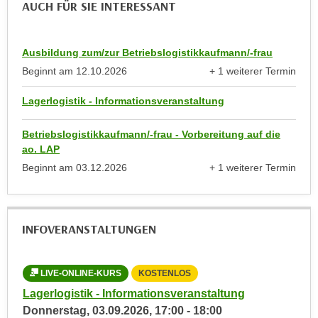
AUCH FÜR SIE INTERESSANT
h
r
e
e
n
C
Ausbildung zum/zur Betriebslogistikkaufmann/-frau
I
o
Beginnt am
12.10.2026
+ 1 weiterer Termin
h
o
anzeigen
r
k
Lagerlogistik - Informationsveranstaltung
e
i
D
e
Betriebslogistikkaufmann/-frau - Vorbereitung auf die
a
s
ao. LAP
t
f
Beginnt am
03.12.2026
+ 1 weiterer Termin
e
ü
anzeigen
n
r
k
M
e
INFOVERANSTALTUNGEN
a
i
r
n
k
LIVE-ONLINE-KURS
KOSTENLOS
L
e
e
Lagerlogistik - Informationsveranstaltung
Lag
m
t
Donnerstag,
03.09.2026
,
17:00
-
18:00
Don
d
i