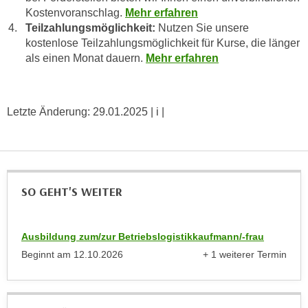
u
Kostenvoranschlag.
Mehr erfahren
e
b
Teilzahlungsmöglichkeit:
Nutzen Sie unsere
n
i
kostenlose Teilzahlungsmöglichkeit für Kurse, die länger
i
e
als einen Monat dauern.
Mehr erfahren
n
t
d
e
e
n
Letzte Änderung:
29.01.2025
| i |
n
,
U
w
S
e
A
r
,
d
SO GEHT'S WEITER
b
e
e
n
i
w
Ausbildung zum/zur Betriebslogistikkaufmann/-frau
w
e
Beginnt am
12.10.2026
+ 1 weiterer Termin
e
anzeigen
i
l
t
c
e