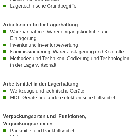
n
Lagertechnische Grundbegriffe
d
E
e
U
n
Arbeitsschritte der Lagerhaltung
-
w
Warenannahme, Wareneingangskontrolle und
U
i
Einlagerung
S
r
Inventur und Inventurbewertung
A
z
Kommissionierung, Warenauslagerung und Kontrolle
u
i
Methoden und Techniken, Codierung und Technologien
n
in der Lagerwirtschaft
e
t
l
e
o
Arbeitsmittel in der Lagerhaltung
r
r
Werkzeuge und technische Geräte
w
i
MDE-Geräte und andere elektronische Hilfsmittel
o
e
r
n
f
t
Verpackungsarten und- Funktionen,
e
i
Verpackungsarbeiten
n
Packmittel und Packhilfsmittel,
e
h