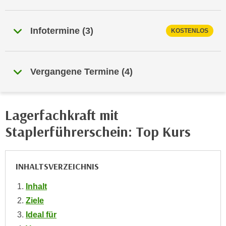
n
i
S
c
i
Infotermine
(
3
)
KOSTENLOS
h
e
n
a
i
u
Vergangene Termine
(
4
)
c
f
h
„
t
A
d
Lagerfachkraft mit
l
e
l
Staplerführerschein: Top Kurs
m
e
D
a
a
k
INHALTSVERZEICHNIS
t
z
e
e
Inhalt
n
p
Ziele
s
t
Ideal für
c
i