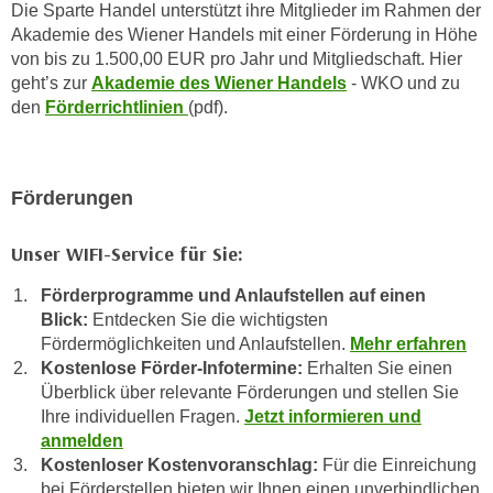
Die Sparte Handel unterstützt ihre Mitglieder im Rahmen der
a
h
Akademie des Wiener Handels mit einer Förderung in Höhe
t
m
von bis zu 1.500,00 EUR pro Jahr und Mitgliedschaft. Hier
e
e
geht’s zur
Akademie des Wiener Handels
- WKO und zu
n
O
den
Förderrichtlinien
(pdf).
a
n
u
l
c
i
Förderungen
h
n
a
e
Unser WIFI-Service für Sie:
n
-
U
J
Förderprogramme und Anlaufstellen auf einen
n
o
Blick:
Entdecken Sie die wichtigsten
t
u
Fördermöglichkeiten und Anlaufstellen.
Mehr erfahren
e
Kostenlose Förder-Infotermine:
Erhalten Sie einen
r
r
Überblick über relevante Förderungen und stellen Sie
n
n
Ihre individuellen Fragen.
Jetzt informieren und
e
e
anmelden
y
Kostenloser Kostenvoranschlag:
Für die Einreichung
h
z
bei Förderstellen bieten wir Ihnen einen unverbindlichen
m