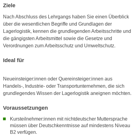
u
Ziele
d
z
i
e
Nach Abschluss des Lehrgangs haben Sie einen Überblick
e
i
über die wesentlichen Begriffe und Grundlagen der
C
g
Lagerlogistik, kennen die grundlegenden Arbeitsschritte und
o
e
die gängigsten Arbeitsmittel sowie die Gesetze und
o
n
Verordnungen zum Arbeitsschutz und Umweltschutz.
k
.
i
Ideal für
U
e
m
s
I
Neueinsteiger:innen oder Quereinsteiger:innen aus
e
h
Handels-, Industrie- oder Transportunternehmen, die sich
r
n
grundlegendes Wissen der Lagerlogistik aneignen möchten.
h
e
o
n
Voraussetzungen
b
d
e
a
Kursteilnehmer:innen mit nichtdeutscher Muttersprache
n
r
müssen über Deutschkenntnisse auf mindestens Niveau
e
B2 verfügen.
ü