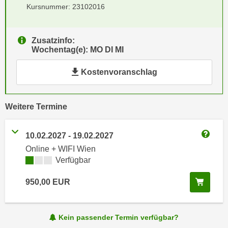
Kursnummer: 23102016
e
e
n
n
e
o
Zusatzinfo:
i
t
Wochentag(e): MO DI MI
n
w
s
Kostenvoranschlag
e
e
n
t
d
z
vergangene
Weitere
Termine
i
e
g
n
s
10.02.2027
-
19.02.2027
,
Weitere
i
Online + WIFI Wien
w
n
Kursverfügbarkeit:
Verfügbar
e
d
l
In de
950,00
EUR
.
c
W
h
e
e
Kein passender Termin verfügbar?
n
s