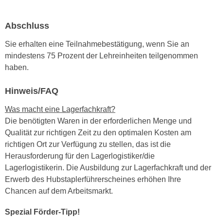
n
b
p
e
Abschluss
e
r
r
h
Sie erhalten eine Teilnahmebestätigung, wenn Sie an
s
i
mindestens 75 Prozent der Lehreinheiten teilgenommen
o
n
haben.
n
a
e
u
Hinweis/FAQ
n
s
b
Was macht eine Lagerfachkraft?
e
e
Die benötigten Waren in der erforderlichen Menge und
i
z
Qualität zur richtigen Zeit zu den optimalen Kosten am
n
o
richtigen Ort zur Verfügung zu stellen, das ist die
e
g
Herausforderung für den Lagerlogistiker/die
a
e
Lagerlogistikerin. Die Ausbildung zur Lagerfachkraft und der
n
n
Erwerb des Hubstaplerführerscheines erhöhen Ihre
g
e
Chancen auf dem Arbeitsmarkt.
e
n
n
Spezial Förder-Tipp!
D
e