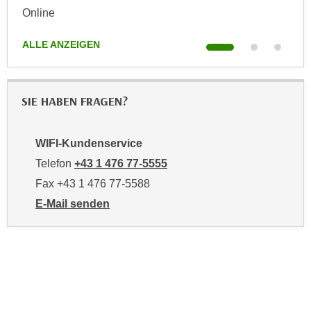
e
Online
Onl
n
m
g
E
ALLE ANZEIGEN
ALL
z
U
w
-
e
D
c
SIE HABEN FRAGEN?
a
k
t
e
WIFI-Kundenservice
e
u
n
Telefon
+43 1 476 77-5555
n
s
d
Fax +43 1 476 77-5588
c
O
E-Mail senden
h
p
an WIFI-Kundenservice: https://www.wifiwien.at/artik
u
t
t
i
z
m
r
i
e
e
c