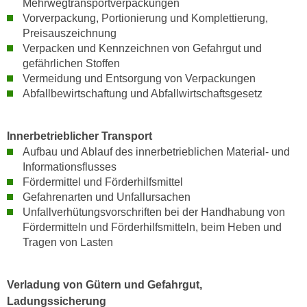
Mehrwegtransportverpackungen
r
a
Vorverpackung, Portionierung und Komplettierung,
t
b
Preisauszeichnung
e
Verpacken und Kennzeichnen von Gefahrgut und
e
C
gefährlichen Stoffen
n
o
Vermeidung und Entsorgung von Verpackungen
.
o
Abfallbewirtschaftung und Abfallwirtschaftsgesetz
W
k
e
i
n
Innerbetrieblicher Transport
e
n
Aufbau und Ablauf des innerbetrieblichen Material- und
s
S
Informationsflusses
z
i
Fördermittel und Förderhilfsmittel
u
e
Gefahrenarten und Unfallursachen
A
Unfallverhütungsvorschriften bei der Handhabung von
d
n
Fördermitteln und Förderhilfsmitteln, beim Heben und
e
a
Tragen von Lasten
r
l
C
y
o
s
Verladung von Gütern und Gefahrgut,
o
e
Ladungssicherung