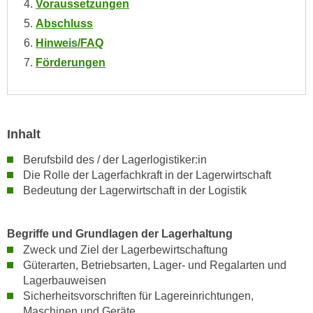
Voraussetzungen
h
e
u
Abschluss
r
t
Hinweis/FAQ
e
z
n
Förderungen
a
“
b
k
k
l
o
i
Inhalt
m
c
m
Berufsbild des / der Lagerlogistiker:in
k
e
Die Rolle der Lagerfachkraft in der Lagerwirtschaft
e
n
Bedeutung der Lagerwirtschaft in der Logistik
n
z
,
w
v
Begriffe und Grundlagen der Lagerhaltung
i
e
Zweck und Ziel der Lagerbewirtschaftung
s
r
Güterarten, Betriebsarten, Lager- und Regalarten und
c
w
Lagerbauweisen
h
e
Sicherheitsvorschriften für Lagereinrichtungen,
e
Maschinen und Geräte
n