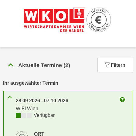
n
h
u
C
r
o
C
o
o
k
o
i
k
e
i
s
e
Aktuelle Termine
(
2
)
Filtern
v
s
o
,
n
d
Ihr ausgewählter Termin
U
i
S
e
28.09.2026
-
07.10.2026
-
f
Weitere
WIFI Wien
a
ü
Kursverfügbarkeit:
Verfügbar
m
r
e
d
r
i
ORT