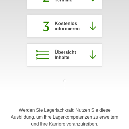
c
i
h
m
t
3
m
Kostenlos
e
u
informieren
n
n
S
g
i
v
Übersicht
e
e
Inhalte
,
r
d
w
a
e
s
n
s
d
w
e
i
n
r
Werden Sie Lagerfachkraft: Nutzen Sie diese
w
a
Ausbildung, um Ihre Lagerkompetenzen zu erweitern
i
u
und Ihre Karriere voranzutreiben.
r
c