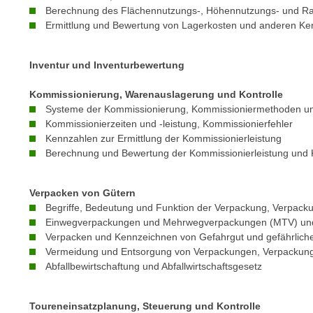
c
i
Berechnung des Flächennutzungs-, Höhennutzungs- und 
h
e
Ermittlung und Bewertung von Lagerkosten und anderen Ke
u
r
t
e
Inventur und Inventurbewertung
z
n
a
“
Kommissionierung, Warenauslagerung und Kontrolle
b
k
Systeme der Kommissionierung, Kommissioniermethoden un
k
Kommissionierzeiten und -leistung, Kommissionierfehler
l
o
Kennzahlen zur Ermittlung der Kommissionierleistung
i
m
Berechnung und Bewertung der Kommissionierleistung und 
c
m
k
e
e
Verpacken von Gütern
n
Begriffe, Bedeutung und Funktion der Verpackung, Verpac
n
z
Einwegverpackungen und Mehrwegverpackungen (MTV) und
,
w
Verpacken und Kennzeichnen von Gefahrgut und gefährliche
v
Vermeidung und Entsorgung von Verpackungen, Verpackun
i
e
Abfallbewirtschaftung und Abfallwirtschaftsgesetz
s
r
c
w
h
Toureneinsatzplanung, Steuerung und Kontrolle
e