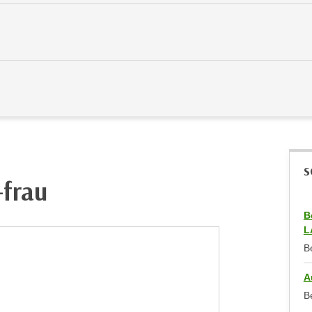
S
-frau
B
L
B
A
B