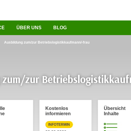
CE
ÜBER UNS
BLOG
Ausbildung zum/zur Betriebslogistikkaufmann/-frau
 zum/zur Betriebslogistikkau
lle
Kostenlos
Übersicht
ne
informieren
Inhalte
INFOTERMIN