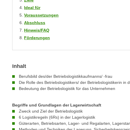
Ziele
m
t
Ideal für
e
e
Voraussetzungen
n
n
Abschluss
e
o
Hinweis/FAQ
i
t
Förderungen
n
w
s
e
e
n
t
d
Inhalt
z
i
e
g
Berufsbild des/der Betriebslogistikkaufmanns/ -frau
n
s
Die Rolle des Betriebslogistikers/ der Betriebslogistikerin in
,
Bedeutung der Betriebslogistik für das Unternehmen
i
w
n
e
d
Begriffe und Grundlagen der Lagerwirtschaft
l
.
Zweck und Ziel der Betriebslogistik
c
W
6 Logistikregeln (6Rs) in der Lagerlogistik
h
Güterarten, Betriebsarten, Lager- und Regalarten, Lagerst
e
e
Methoden und Techniken der Lagerung, Sicherheitskennzeic