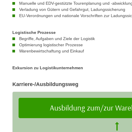
e
Manuelle und EDV-gestützte Tourenplanung und -abwicklun
n
Verladung von Gütern und Gefahrgut, Ladungssicherung
n
d
EU-Verordnungen und nationale Vorschriften zur Ladungssi
E
e
U
n
-
Logistische Prozesse
w
U
Begriffe, Aufgaben und Ziele der Logistik
i
Optimierung logistischer Prozesse
S
r
Warenbewirtschaftung und Einkauf
A
z
u
i
n
Exkursion zu Logistikunternehmen
e
t
l
e
o
Karriere-/Ausbildungsweg
r
r
w
i
o
e
Ausbildung zum/zur Ware
r
n
f
t
e
i
n