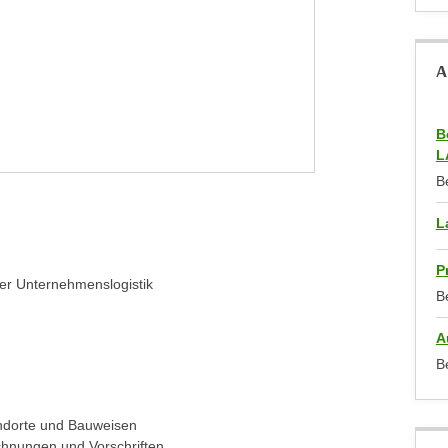
A
B
L
B
L
P
 der Unternehmenslogistik
B
A
B
andorte und Bauweisen
hnungen und Vorschriften