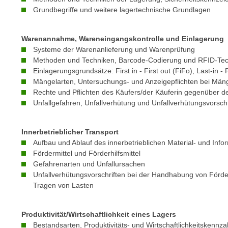
n
s
Grundbegriffe und weitere lagertechnische Grundlagen
n
i
S
c
i
Warenannahme, Wareneingangskontrolle und Einlagerung
h
Systeme der Warenanlieferung und Warenprüfung
e
n
Methoden und Techniken, Barcode-Codierung und RFID-Tec
a
i
Einlagerungsgrundsätze: First in - First out (FiFo), Last-in - F
u
Mängelarten, Untersuchungs- und Anzeigepflichten bei Mäng
c
f
Rechte und Pflichten des Käufers/der Käuferin gegenüber de
h
„
Unfallgefahren, Unfallverhütung und Unfallverhütungsvorschr
t
A
d
l
e
Innerbetrieblicher Transport
l
Aufbau und Ablauf des innerbetrieblichen Material- und Info
m
e
Fördermittel und Förderhilfsmittel
D
a
Gefahrenarten und Unfallursachen
a
k
Unfallverhütungsvorschriften bei der Handhabung von Förder
t
z
Tragen von Lasten
e
e
n
p
Produktivität/Wirtschaftlichkeit eines Lagers
s
t
Bestandsarten, Produktivitäts- und Wirtschaftlichkeitskennza