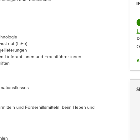
I
LIVE-ONLINE-KURS
KOSTENLOS
Lagerlogistik - Informationsveranstaltung
L
hnologie
Donnerstag,
10.06.2027
,
17:00
-
18:00
D
irst out (LiFo)
Online
O
ellieferungen
n Lieferant:innen und Frachtführer:innen
ALLE ANZEIGEN
A
iften
rmationsflusses
S
mitteln und Förderhilfsmitteln, beim Heben und
hlen