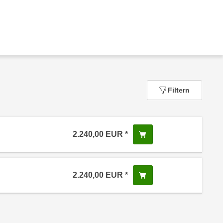
Filtern
2.240,00
EUR
In den Warenkorb leg
 Anmeldestatus "Verfügbar"
2.240,00
EUR
In den Warenkorb leg
 Anmeldestatus "Verfügbar"