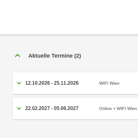
r
c
n
h
u
C
r
o
C
o
o
k
o
i
k
Aktuelle Termine
(
2
)
e
i
s
e
v
s
o
,
12.10.2026
-
25.11.2026
WIFI Wien
n
d
U
i
S
e
22.02.2027
-
05.06.2027
Online + WIFI Wien
-
f
a
ü
m
r
e
d