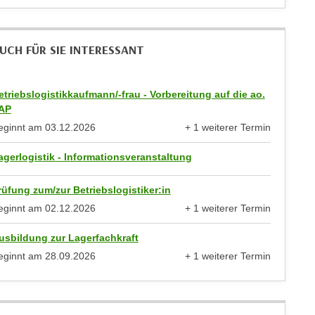
UCH FÜR SIE INTERESSANT
etriebslogistikkaufmann/-frau - Vorbereitung auf die ao.
AP
eginnt am
03.12.2026
+ 1 weiterer Termin
anzeigen
agerlogistik - Informationsveranstaltung
rüfung zum/zur Betriebslogistiker:in
eginnt am
02.12.2026
+ 1 weiterer Termin
anzeigen
usbildung zur Lagerfachkraft
eginnt am
28.09.2026
+ 1 weiterer Termin
anzeigen