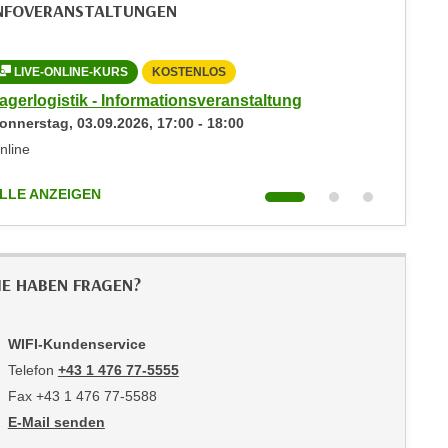
NFOVERANSTALTUNGEN
LIVE-ONLINE-KURS
KOSTENLOS
LIVE-
agerlogistik - Informationsveranstaltung
Lagerlog
onnerstag,
03.09.2026
,
17:00
-
18:00
Donners
nline
Online
LLE ANZEIGEN
ALLE AN
IE HABEN FRAGEN?
WIFI-Kundenservice
Telefon
+43 1 476 77-5555
Fax +43 1 476 77-5588
E-Mail senden
an WIFI-Kundenservice: https://www.wifiwien.at/artikel/2508-all