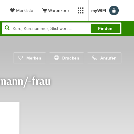
Merkliste
Warenkorb
myWIFI
Benutzerm
myWIFI Apps öffnen
Finden
Merken
Drucken
Anrufen
fmann/-frau