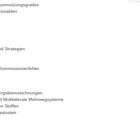
Raumnutzungsgrades
nnzahlen
d Strategien
Kommissionierfehler
kungskennzeichnungen
 Multilaterale Mehrwegsysteme
n Stoffen
gskosten