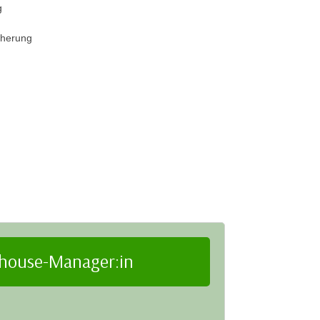
g
cherung
house-Manager:in