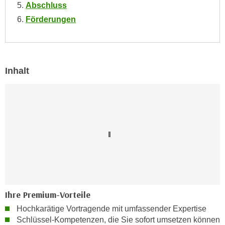
Abschluss
e
e
Förderungen
n
n
e
o
i
t
n
w
s
Inhalt
e
e
n
t
d
z
i
e
g
n
s
,
i
w
n
e
d
l
.
c
W
Ihre Premium-Vorteile
h
e
Hochkarätige Vortragende mit umfassender Expertise
e
n
Schlüssel-Kompetenzen, die Sie sofort umsetzen können
s