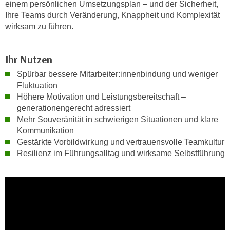
einem persönlichen Umsetzungsplan – und der Sicherheit,
n
d
Ihre Teams durch Veränderung, Knappheit und Komplexität
E
e
wirksam zu führen.
U
n
-
w
U
Ihr Nutzen
i
S
r
Spürbar bessere Mitarbeiter:innenbindung und weniger
A
Fluktuation
z
u
Höhere Motivation und Leistungsbereitschaft –
i
n
generationengerecht adressiert
e
t
Mehr Souveränität in schwierigen Situationen und klare
l
Kommunikation
e
o
Gestärkte Vorbildwirkung und vertrauensvolle Teamkultur
r
r
Resilienz im Führungsalltag und wirksame Selbstführung
w
i
o
e
r
n
f
t
e
i
n
e
h