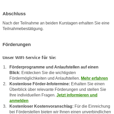
u
d
z
i
Abschluss
e
e
i
Nach der Teilnahme an beiden Kurstagen erhalten Sie eine
C
g
Teilnahmebestätigung.
o
e
o
n
k
Förderungen
.
i
U
e
m
Unser WIFI-Service für Sie:
s
I
e
Förderprogramme und Anlaufstellen auf einen
h
Blick:
Entdecken Sie die wichtigsten
r
n
Fördermöglichkeiten und Anlaufstellen.
Mehr erfahren
h
e
Kostenlose Förder-Infotermine:
Erhalten Sie einen
o
n
Überblick über relevante Förderungen und stellen Sie
b
d
Ihre individuellen Fragen.
Jetzt informieren und
e
a
anmelden
n
r
Kostenloser Kostenvoranschlag:
Für die Einreichung
e
ü
bei Förderstellen bieten wir Ihnen einen unverbindlichen