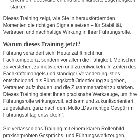
h
e
stärken
u
r
t
Dieses Training zeigt, wie Sie in herausfordernden
e
z
Momenten die richtigen Signale setzen – für Stabilität,
n
Vertrauen und nachhaltige Wirkung in Ihrer Führungsrolle.
a
“
b
k
Warum dieses Training jetzt?
k
l
Führung verändert sich. Heute zählt nicht nur
o
i
Fachkompetenz, sondern vor allem die Fähigkeit, Menschen
m
c
zu verstehen, zu motivieren und zu entwickeln. In Zeiten des
m
k
Fachkräftemangels und ständiger Veränderung ist es
e
e
entscheidend, als Führungskraft Orientierung zu geben,
n
n
Vertrauen aufzubauen und die Zusammenarbeit zu stärken.
z
Dieses Training bietet Ihnen praxisnahe Werkzeuge, um Ihre
,
w
Führungsrolle wirkungsvoll, achtsam und zukunftsorientiert
v
i
zu gestalten, ganz nach dem Motto „Das richtige Gespür im
e
s
Führungsalltag entwickeln“.
r
c
w
Sie verlassen das Training mit einem klaren Rollenbild,
h
e
praxiserprobten Gesprächs- und Führungswerkzeugen,
e
n