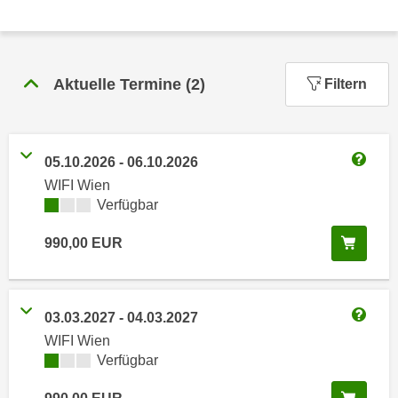
n
h
u
C
r
o
C
Aktuelle Termine
(
2
)
Filtern
o
o
k
o
i
k
e
i
05.10.2026
-
06.10.2026
s
Weitere
e
WIFI Wien
v
s
Kursverfügbarkeit:
Verfügbar
o
,
n
d
In de
990,00
EUR
U
i
S
e
-
f
03.03.2027
-
04.03.2027
a
ü
Weitere
m
WIFI Wien
r
Kursverfügbarkeit:
Verfügbar
e
d
r
i
In de