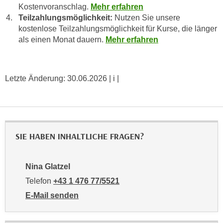
n
Kostenvoranschlag.
Mehr erfahren
b
p
Teilzahlungsmöglichkeit:
Nutzen Sie unsere
e
e
kostenlose Teilzahlungsmöglichkeit für Kurse, die länger
r
r
als einen Monat dauern.
Mehr erfahren
h
s
i
o
n
n
Letzte Änderung:
30.06.2026
| i |
a
e
u
n
s
b
e
e
i
z
SIE HABEN INHALTLICHE FRAGEN?
n
o
e
g
a
Nina Glatzel
e
n
Telefon
+43 1 476 77/5521
n
g
e
E-Mail senden
e
n
an Nina Glatzel: mailto:5521-pmv@wifiwien.at
n
D
e