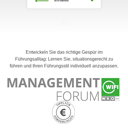
c
i
h
m
t
m
e
u
n
n
S
g
i
v
Entwickeln Sie das richtige Gespür im
e
e
Führungsalltag: Lernen Sie, situationsgerecht zu
,
r
führen und Ihren Führungsstil individuell anzupassen.
d
w
a
e
s
n
s
d
w
e
i
n
r
w
a
i
u
r
c