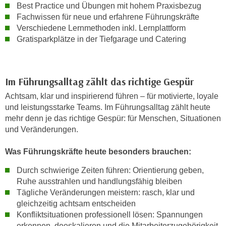
n
Best Practice und Übungen mit hohem Praxisbezug
i
S
Fachwissen für neue und erfahrene Führungskräfte
c
i
Verschiedene Lernmethoden inkl. Lernplattform
h
Gratisparkplätze in der Tiefgarage und Catering
e
n
a
i
u
c
f
Im Führungsalltag zählt das richtige Gespür
h
„
Achtsam, klar und inspirierend führen – für motivierte, loyale
t
A
und leistungsstarke Teams. Im Führungsalltag zählt heute
d
l
mehr denn je das richtige Gespür: für Menschen, Situationen
e
l
und Veränderungen.
m
e
D
a
Was Führungskräfte heute besonders brauchen:
a
k
t
Durch schwierige Zeiten führen: Orientierung geben,
z
e
Ruhe ausstrahlen und handlungsfähig bleiben
e
Tägliche Veränderungen meistern: rasch, klar und
n
p
gleichzeitig achtsam entscheiden
s
t
Konfliktsituationen professionell lösen: Spannungen
c
i
erkennen, deeskalieren und die Mitarbeiterzugehörigkeit