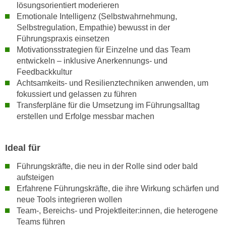
lösungsorientiert moderieren
n
e
Emotionale Intelligenz (Selbstwahrnehmung,
,
l
Selbstregulation, Empathie) bewusst in der
g
e
Führungspraxis einsetzen
e
v
Motivationsstrategien für Einzelne und das Team
l
a
entwickeln – inklusive Anerkennungs- und
a
Feedbackkultur
n
n
Achtsamkeits- und Resilienztechniken anwenden, um
t
g
fokussiert und gelassen zu führen
e
e
Transferpläne für die Umsetzung im Führungsalltag
I
erstellen und Erfolge messbar machen
n
n
I
h
h
a
Ideal für
r
l
e
Führungskräfte, die neu in der Rolle sind oder bald
t
d
aufsteigen
e
Erfahrene Führungskräfte, die ihre Wirkung schärfen und
u
a
neue Tools integrieren wollen
r
n
Team-, Bereichs- und Projektleiter:innen, die heterogene
c
z
Teams führen
h