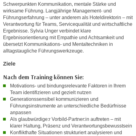
k
Schwerpunkten Kommunikation, mentale Stärke und
z
i
wirksame Führung. Langjährige Management- und
w
e
Führungserfahrung – unter anderem als Hoteldirektorin – mit
e
-
Verantwortung für Teams, Servicequalität und wirtschaftliche
c
Ergebnisse. Sylvia Unger verbindet klare
S
k
Ergebnisorientierung mit Empathie und Achtsamkeit und
e
e
übersetzt Kommunikations- und Mentaltechniken in
t
n
alltagstaugliche Führungswerkzeuge.
z
u
u
n
Ziele
n
d
g
Nach dem Training können Sie:
u
z
m
Motivations- und bindungsrelevante Faktoren in Ihrem
u
f
Team identifizieren und gezielt nutzen
s
Generationssensibel kommunizieren und
ü
t
Führungsinstrumente an unterschiedliche Bedürfnisse
r
i
anpassen
S
m
Als glaubwürdige:r Vorbild-Partner:in auftreten – mit
i
klarer Haltung, Präsenz und Verantwortungsbewusstsein
m
e
Konflikthafte Situationen strukturiert analysieren und
e
r