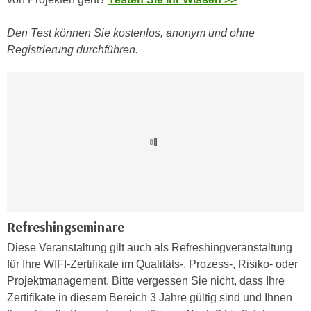
u
d
z
i
Den Test können Sie kostenlos, anonym und ohne
e
e
Registrierung durchführen.
i
C
g
o
e
o
n
k
.
i
U
e
m
s
I
e
h
r
n
h
e
Refreshingseminare
o
n
Diese Veranstaltung gilt auch als Refreshingveranstaltung
b
d
für Ihre WIFI-Zertifikate im Qualitäts-, Prozess-, Risiko- oder
e
a
Projektmanagement. Bitte vergessen Sie nicht, dass Ihre
n
r
Zertifikate in diesem Bereich 3 Jahre gültig sind und Ihnen
e
ü