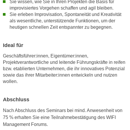
Sie wissen, wie Sie in Ihren Projekten die Basis für
k
z
improvisiertes Vorgehen schaffen und agil bleiben.
i
w
Sie erleben Improvisation, Spontaneität und Kreativität
e
e
als wesentliche, unterstützende Funktionen, um der
-
c
heutigen schnellen Zeit entspannter zu begegnen.
S
k
e
e
t
Ideal für
n
z
u
Geschäftsführer:innen, Eigentümer:innen,
u
n
Projektverantwortliche und leitende Führungskräfte in reifen
n
d
bzw. etablierten Unternehmen, die ihr innovatives Potenzial
g
u
sowie das ihrer Mitarbeiter:innen entwickeln und nutzen
z
m
wollen.
u
f
s
ü
Abschluss
t
r
i
S
Nach Abschluss des Seminars bei mind. Anwesenheit von
m
i
75 % erhalten Sie eine Teilnahmebestätigung des WIFI
m
e
Management Forums.
e
r