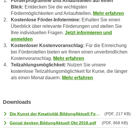
Förderprogramme und Anlaufstellen auf einen
a
h
Blick:
Entdecken Sie die wichtigsten
t
Fördermöglichkeiten und Anlaufstellen.
Mehr erfahren
m
e
Kostenlose Förder-Infotermine:
Erhalten Sie einen
e
n
Überblick über relevante Förderungen und stellen Sie
O
a
Ihre individuellen Fragen.
Jetzt informieren und
n
anmelden
u
l
Kostenloser Kostenvoranschlag:
Für die Einreichung
c
i
bei Förderstellen bieten wir Ihnen einen unverbindlichen
h
n
Kostenvoranschlag.
Mehr erfahren
a
e
Teilzahlungsmöglichkeit:
Nutzen Sie unsere
n
-
kostenlose Teilzahlungsmöglichkeit für Kurse, die länger
U
J
als einen Monat dauern.
Mehr erfahren
n
o
t
u
e
r
Downloads
r
n
n
e
Die Kunst der Kreativität BildungAktuell Feb 2018.pdf
(PDF, 217 KB)
e
y
Genial denken BildungAktuell Okt 2016.pdf
(PDF, 868 KB)
h
z
m