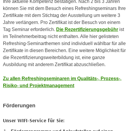
Ihre aktuelle Kompetenz bestätigen. Nach 2 bis 3 Jahren
n
b
können Sie mit dem Besuch eines Refreshingseminars Ihre
p
e
Zertifikate mit dem Stichtag der Ausstellung um weitere 3
e
r
Jahre verlängern. Pro Zertifikat ist der Besuch von einem
r
h
Tag Seminar erforderlich.
Die Rezertifizierungsgebühr
ist
s
i
im Teilnehmerbeitrag nicht enthalten. Alle hier gelisteten
o
n
Refreshing-Seminarthemen sind individuell wählbar für alle
n
a
Zertifikate in diesen Bereichen. Eine weitere Möglichkeit für
e
u
die Rezertifizierungsweiterbildung ist, eine ganze
n
s
Ausbildung mit anderem Zertifikat abzuschließen.
b
e
e
i
Zu allen Refreshingseminaren im Qualitäts-, Prozess-,
z
n
Risiko- und Projektmanagement
o
e
g
a
e
n
Förderungen
n
g
e
e
Unser WIFI-Service für Sie:
n
n
D
e