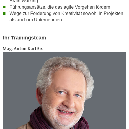
Brain Walking
n
d
Führungsansätze, die das agile Vorgehen fördern
E
Wege zur Förderung von Kreativität sowohl in Projekten
e
U
als auch im Unternehmen
n
-
w
U
i
Ihr Trainingsteam
S
r
A
z
Mag. Anton Karl Six
u
i
n
e
t
l
e
o
r
r
w
i
o
e
r
n
f
t
e
i
n
e
h