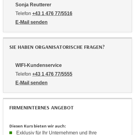
h
r
Sonja Reutterer
e
e
Telefon
+43 1 476 77/5516
n
C
E-Mail senden
I
o
an Sonja Reutterer: mailto:5516-pmv@wifiwien.at
h
o
r
k
e
SIE HABEN ORGANISATORISCHE FRAGEN?
i
D
e
a
s
WIFI-Kundenservice
t
f
Telefon
+43 1 476 77/5555
e
ü
n
E-Mail senden
r
k
an WIFI-Kundenservice: https://www.wifiwien.at/artik
M
e
a
i
r
FIRMENINTERNES ANGEBOT
n
k
e
e
m
Diesen Kurs bieten wir auch:
t
d
Exklusiv für Ihr Unternehmen und Ihre
i