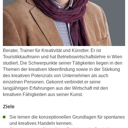
r
a
t
b
e
e
C
n
o
.
o
W
k
e
i
Berater, Trainer für Kreativität und Künstler. Er ist
n
Touristikkaufmann und hat Betriebswirtschaftslehre in Wien
e
n
studiert. Die Schwerpunkte seiner Tätigkeiten liegen in den
s
S
Themen der kreativen Ideenfindung sowie in der Stärkung
z
i
des kreativen Potenzials von Unternehmen als auch
u
einzelnen Personen. Gekonnt verbindet er seine
e
A
langjährigen Erfahrungen aus der Wirtschaft mit den
d
n
kreativen Fähigkeiten aus seiner Kunst.
e
a
r
l
Ziele
C
y
o
Sie lernen die konzeptionellen Grundlagen für spontanes
s
o
und kreatives Handeln kennen.
e