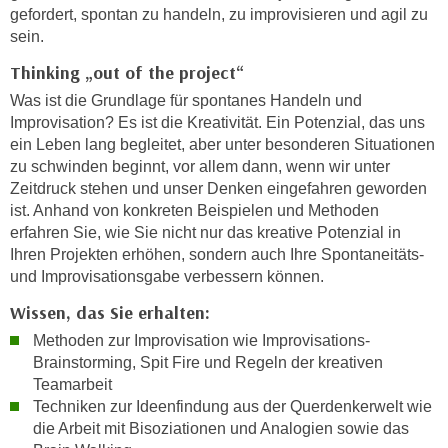
h
gefordert, spontan zu handeln, zu improvisieren und agil zu
e
u
sein.
r
t
e
Thinking „out of the project“
z
n
Was ist die Grundlage für spontanes Handeln und
a
“
Improvisation? Es ist die Kreativität. Ein Potenzial, das uns
b
k
ein Leben lang begleitet, aber unter besonderen Situationen
k
l
zu schwinden beginnt, vor allem dann, wenn wir unter
o
i
Zeitdruck stehen und unser Denken eingefahren geworden
m
c
ist. Anhand von konkreten Beispielen und Methoden
m
k
erfahren Sie, wie Sie nicht nur das kreative Potenzial in
e
Ihren Projekten erhöhen, sondern auch Ihre Spontaneitäts-
e
n
und Improvisationsgabe verbessern können.
n
z
,
Wissen, das Sie erhalten:
w
v
Methoden zur Improvisation wie Improvisations-
i
e
Brainstorming, Spit Fire und Regeln der kreativen
s
r
Teamarbeit
c
w
Techniken zur Ideenfindung aus der Querdenkerwelt wie
h
e
die Arbeit mit Bisoziationen und Analogien sowie das
e
n