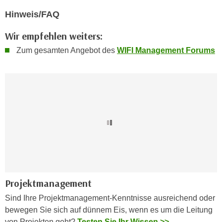
n
e
Hinweis/FAQ
,
l
g
Wir empfehlen weiters:
e
e
v
Zum gesamten Angebot des
WIFI Management Forums
l
a
a
n
n
t
g
e
e
I
n
n
I
h
h
a
r
l
e
t
d
e
Projektmanagement
u
a
r
Sind Ihre Projektmanagement-Kenntnisse ausreichend oder
n
c
bewegen Sie sich auf dünnem Eis, wenn es um die Leitung
z
h
von Projekten geht?
Testen Sie Ihr Wissen >>