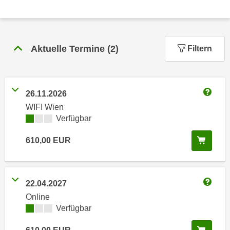
n
h
u
C
r
o
C
Aktuelle Termine
(
2
)
Filtern
o
o
k
o
i
k
e
i
26.11.2026
s
Weitere
e
WIFI Wien
v
s
Kursverfügbarkeit:
Verfügbar
o
,
n
d
In de
610,00
EUR
U
i
S
e
-
f
22.04.2027
a
ü
Weitere
m
Online
r
Kursverfügbarkeit:
Verfügbar
e
d
r
i
In de