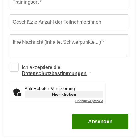
Trainingsort
r
h
u
t
n
a
Geschätzte Anzahl der Teilnehmer:innen
g
n
s
g
z
Ihre Nachricht (Inhalte, Schwerpunkte,...)
e
w
m
e
e
c
s
Ich akzeptiere die
k
Datenschutzbestimmungen
.
s
e
e
g
n
Anti-Roboter-Verifizierung
e
Hier klicken
e
s
Friendly
Captcha ⇗
n
e
S
t
c
z
Absenden
h
t
u
.