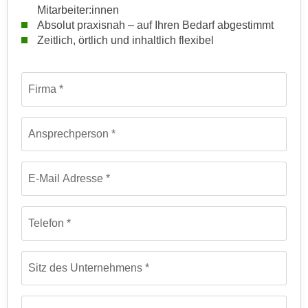
Mitarbeiter:innen
e
n
Absolut praxisnah – auf Ihren Bedarf abgestimmt
m
g
Zeitlich, örtlich und inhaltlich flexibel
E
z
U
w
-
Formular: Anfrage für firmeninterne maßgeschneiderte Train
e
Firma
D
c
a
k
t
e
Ansprechperson
e
u
n
n
s
E-Mail Adresse
d
c
O
h
p
Telefon
u
t
t
i
z
m
Sitz des Unternehmens
r
i
e
e
c