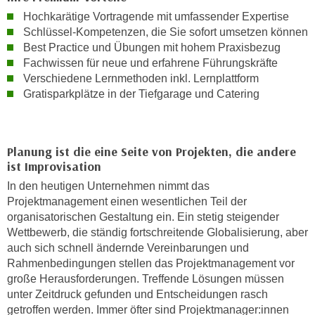
n
i
Hochkarätige Vortragende mit umfassender Expertise
S
Schlüssel-Kompetenzen, die Sie sofort umsetzen können
c
i
Best Practice und Übungen mit hohem Praxisbezug
h
e
Fachwissen für neue und erfahrene Führungskräfte
n
a
Verschiedene Lernmethoden inkl. Lernplattform
i
u
Gratisparkplätze in der Tiefgarage und Catering
c
f
h
„
t
A
Planung ist die eine Seite von Projekten, die andere
d
l
ist Improvisation
e
l
m
In den heutigen Unternehmen nimmt das
e
Projektmanagement einen wesentlichen Teil der
D
a
organisatorischen Gestaltung ein. Ein stetig steigender
a
k
Wettbewerb, die ständig fortschreitende Globalisierung, aber
t
z
auch sich schnell ändernde Vereinbarungen und
e
e
Rahmenbedingungen stellen das Projektmanagement vor
n
p
große Herausforderungen. Treffende Lösungen müssen
s
t
unter Zeitdruck gefunden und Entscheidungen rasch
c
i
getroffen werden. Immer öfter sind Projektmanager:innen