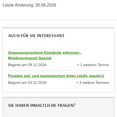
u
Letzte Änderung:
30.06.2026
e
b
n
i
i
e
n
t
d
e
AUCH FÜR SIE INTERESSANT
e
n
n
,
U
w
Unausgesprochene Einwände erkennen -
S
Mimikresonanz® Spezial
e
A
r
Beginnt am
09.11.2026
+ 1 weiterer Termin
,
anzeigen
d
b
Projekte ziel- und teamorientiert leiten (skills mastery)
e
e
Beginnt am
10.11.2026
+ 3 weitere Termine
n
i
anzeigen
w
w
e
e
i
SIE HABEN INHALTLICHE FRAGEN?
l
t
c
e