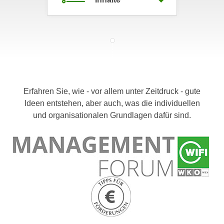
c
i
h
m
t
m
e
u
n
n
S
g
i
v
Erfahren Sie, wie - vor allem unter Zeitdruck - gute
e
e
Ideen entstehen, aber auch, was die individuellen
,
r
und organisationalen Grundlagen dafür sind.
d
w
a
e
s
n
s
d
w
e
i
n
r
w
a
i
u
r
c