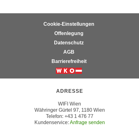
,
n
S
d
i
a
Cookie-Einstellungen
e
u
Offenlegung
n
s
u
Datenschutz
g
r
e
AGB
e
w
Barrierefreiheit
i
ä
n
h
Weiter zur Website der Wirts
g
l
e
t
ADRESSE
s
e
c
P
WIFI Wien
h
Währinger Gürtel 97, 1180 Wien
a
r
Telefon: +43 1 476 77
r
Kundenservice:
Anfrage senden
ä
t
n
n
k