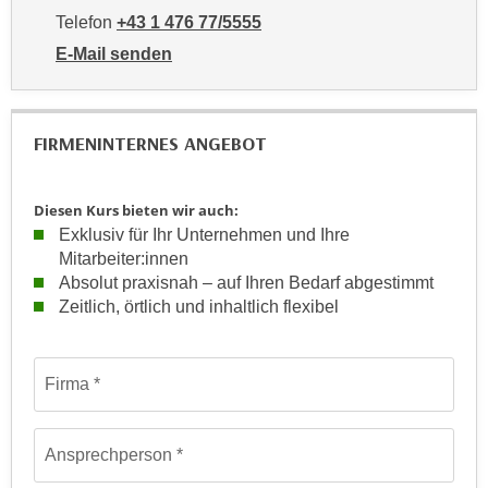
h
r
Telefon
+43 1 476 77/5555
e
e
E-Mail senden
n
C
an WIFI-Kundenservice: https://www.wifiwien.at/artik
I
o
h
o
r
FIRMENINTERNES ANGEBOT
k
e
i
D
e
Diesen Kurs bieten wir auch:
a
s
Exklusiv für Ihr Unternehmen und Ihre
t
f
Mitarbeiter:innen
e
ü
Absolut praxisnah – auf Ihren Bedarf abgestimmt
n
r
Zeitlich, örtlich und inhaltlich flexibel
k
M
e
a
Formular: Anfrage für firmeninterne maßgeschneiderte Train
i
r
Firma
n
k
e
e
m
Ansprechperson
t
d
i