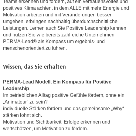
Teams erkennen und fördern, auf ein vertrauensvolles und
h
e
positives Klima achten, in dem ALLE mit mehr Energie und
u
r
Motivation arbeiten und mit Veränderungen besser
t
e
umgehen, erbringen nachhaltig überdurchschnittliche
z
n
Leistungen. Lernen auch Sie Positive Leadership kennen
a
“
und nutzen Sie wie bereits zahlreiche Unternehmen
b
k
PERMA-Lead® als Kompass um ergebnis- und
k
menschenorientiert zu führen.
l
o
i
m
c
Wissen, das Sie erhalten
m
k
e
e
PERMA-Lead Modell: Ein Kompass für Positive
n
n
Leadership
z
,
Im betrieblichen Alltag positive Gefühle fördern, ohne ein
w
v
„Animateur“ zu sein?
i
e
individuelle Stärken fördern und das gemeinsame „Why“
s
r
stärken lohnt sich.
c
w
Motivation und Sichtbarkeit: Erfolge erkennen und
h
e
wertschätzen, um Motivation zu fördern.
e
n