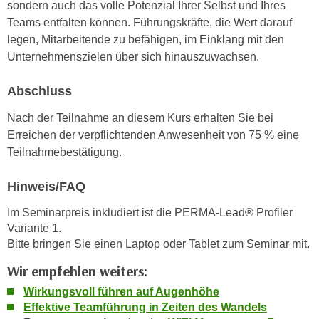
u
sondern auch das volle Potenzial Ihrer Selbst und Ihres
d
z
Teams entfalten können. Führungskräfte, die Wert darauf
i
e
legen, Mitarbeitende zu befähigen, im Einklang mit den
e
i
Unternehmenszielen über sich hinauszuwachsen.
C
g
o
e
Abschluss
o
n
Nach der Teilnahme an diesem Kurs erhalten Sie bei
k
.
Erreichen der verpflichtenden Anwesenheit von 75 % eine
i
U
Teilnahmebestätigung.
e
m
s
I
Hinweis/FAQ
e
h
r
n
Im Seminarpreis inkludiert ist die PERMA-Lead® Profiler
h
e
Variante 1.
o
n
Bitte bringen Sie einen Laptop oder Tablet zum Seminar mit.
b
d
Wir empfehlen weiters:
e
a
n
Wirkungsvoll führen auf Augenhöhe
r
e
Effektive Teamführung in Zeiten des Wandels
ü