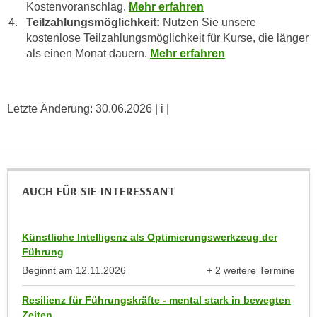
Kostenvoranschlag.
Mehr erfahren
a
h
Teilzahlungsmöglichkeit:
Nutzen Sie unsere
t
m
kostenlose Teilzahlungsmöglichkeit für Kurse, die länger
e
e
als einen Monat dauern.
Mehr erfahren
n
O
a
n
u
l
Letzte Änderung:
30.06.2026
| i |
c
i
h
n
a
e
n
-
U
J
AUCH FÜR SIE INTERESSANT
n
o
t
u
e
r
Künstliche Intelligenz als Optimierungswerkzeug der
r
Führung
n
n
e
Beginnt am
12.11.2026
+ 2 weitere Termine
e
anzeigen
y
h
Resilienz für Führungskräfte - mental stark in bewegten
z
Zeiten
m