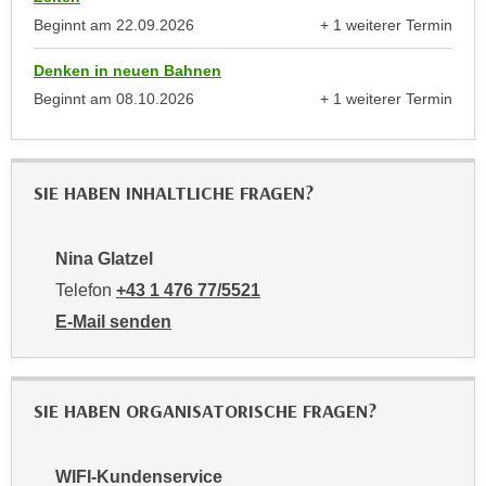
u
e
Beginnt am
22.09.2026
+ 1 weiterer Termin
b
anzeigen
n
i
Denken in neuen Bahnen
i
e
Beginnt am
08.10.2026
+ 1 weiterer Termin
n
t
anzeigen
d
e
e
n
n
,
SIE HABEN INHALTLICHE FRAGEN?
U
w
S
e
A
Nina Glatzel
r
,
Telefon
+43 1 476 77/5521
d
b
e
E-Mail senden
e
n
an Nina Glatzel: mailto:5521-pmv@wifiwien.at
i
w
w
e
SIE HABEN ORGANISATORISCHE FRAGEN?
e
i
l
t
c
e
WIFI-Kundenservice