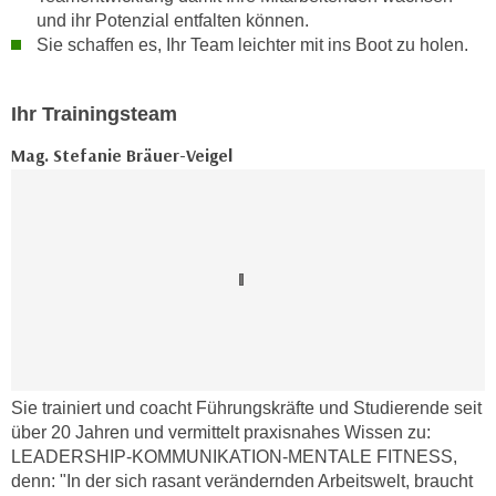
k
z
und ihr Potenzial entfalten können.
i
w
Sie schaffen es, Ihr Team leichter mit ins Boot zu holen.
e
e
-
c
Ihr Trainingsteam
S
k
e
e
Mag. Stefanie Bräuer-Veigel
t
n
z
u
u
n
n
d
g
u
z
m
u
f
s
ü
t
r
i
Sie trainiert und coacht Führungskräfte und Studierende seit
S
m
über 20 Jahren und vermittelt praxisnahes Wissen zu:
i
LEADERSHIP-KOMMUNIKATION-MENTALE FITNESS,
m
e
denn: "In der sich rasant verändernden Arbeitswelt, braucht
e
r