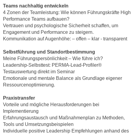
n
Teams nachhaltig entwickeln
d
E
4 Zonen der Teamleistung: Wie können Führungskräfte High
e
U
Performance Teams aufbauen?
n
Vertrauen und psychologische Sicherheit schaffen, um
-
w
Engagement und Performance zu steigern.
U
i
Kommunikation auf Augenhöhe: – offen – klar - transparent
S
r
A
z
Selbstführung und Standortbestimmung
u
i
Meine Führungspersönlichkeit – Wie führe ich?
n
e
Leadership-Selbsttest: PERMA-Lead-Profiler®
t
l
Testauswertung direkt im Seminar
e
Emotionale und mentale Balance als Grundlage eigener
o
r
Ressourcenoptimierung.
r
w
i
o
Praxistransfer
e
Vorteile und mögliche Herausforderungen bei
r
n
Implementierung
f
t
Erfahrungsaustausch und Maßnahmenplan zu Methoden,
e
i
Tools und Umsetzungsbeispielen
n
e
Individuelle positive Leadership Empfehlungen anhand des
h