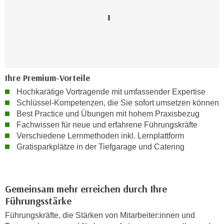
n
i
S
c
i
h
e
n
a
i
u
c
f
Ihre Premium-Vorteile
h
„
Hochkarätige Vortragende mit umfassender Expertise
t
A
Schlüssel-Kompetenzen, die Sie sofort umsetzen können
d
l
Best Practice und Übungen mit hohem Praxisbezug
e
l
Fachwissen für neue und erfahrene Führungskräfte
m
e
Verschiedene Lernmethoden inkl. Lernplattform
D
Gratisparkplätze in der Tiefgarage und Catering
a
a
k
t
z
e
e
Gemeinsam mehr erreichen durch Ihre
n
p
Führungsstärke
s
t
Führungskräfte, die Stärken von Mitarbeiter:innen und
c
i