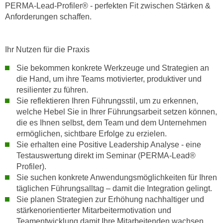
r
PERMA-Lead-Profiler® - perfekten Fit zwischen Stärken &
a
t
Anforderungen schaffen.
b
e
e
C
n
Ihr Nutzen für die Praxis
o
.
o
Sie bekommen konkrete Werkzeuge und Strategien an
W
k
die Hand, um ihre Teams motivierter, produktiver und
e
i
resilienter zu führen.
n
e
Sie reflektieren Ihren Führungsstil, um zu erkennen,
n
s
welche Hebel Sie in Ihrer Führungsarbeit setzen können,
S
die es Ihnen selbst, dem Team und dem Unternehmen
z
i
ermöglichen, sichtbare Erfolge zu erzielen.
u
e
Sie erhalten eine Positive Leadership Analyse - eine
A
d
Testauswertung direkt im Seminar (PERMA-Lead®
n
Profiler).
e
a
Sie suchen konkrete Anwendungsmöglichkeiten für Ihren
r
l
täglichen Führungsalltag – damit die Integration gelingt.
C
y
Sie planen Strategien zur Erhöhung nachhaltiger und
o
s
stärkenorientierter Mitarbeitermotivation und
o
e
Teamentwicklung damit Ihre Mitarbeitenden wachsen