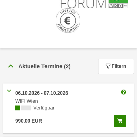
n
h
u
C
r
o
C
o
o
k
o
i
k
e
i
s
e
v
Aktuelle Termine
(
2
)
Filtern
s
o
,
n
d
U
i
06.10.2026
-
07.10.2026
S
e
Weitere
WIFI Wien
-
f
Kursverfügbarkeit:
Verfügbar
a
ü
m
r
In de
990,00
EUR
e
d
r
i