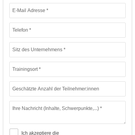
e
n
E-Mail Adresse
m
g
E
z
U
w
Telefon
-
e
D
c
a
Sitz des Unternehmens
k
t
e
e
u
Trainingsort
n
n
s
d
c
O
Geschätzte Anzahl der Teilnehmer:innen
h
p
u
t
t
i
Ihre Nachricht (Inhalte, Schwerpunkte,...)
z
m
r
i
e
e
Ich akzeptiere die
c