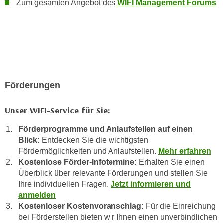
Zum gesamten Angebot des
WIFI Management Forums
n
b
p
e
e
r
r
h
s
i
o
n
n
a
Förderungen
e
u
n
s
Unser WIFI-Service für Sie:
b
e
e
i
Förderprogramme und Anlaufstellen auf einen
z
n
Blick:
Entdecken Sie die wichtigsten
o
e
Fördermöglichkeiten und Anlaufstellen.
Mehr erfahren
g
Kostenlose Förder-Infotermine:
Erhalten Sie einen
a
e
Überblick über relevante Förderungen und stellen Sie
n
n
Ihre individuellen Fragen.
Jetzt informieren und
g
e
anmelden
e
Kostenloser Kostenvoranschlag:
Für die Einreichung
n
n
bei Förderstellen bieten wir Ihnen einen unverbindlichen
D
e