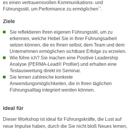
es einen vertrauensvollen Kommunikations- und
n
e
Führungsstil, um Performance zu ermöglichen``.
,
l
g
e
Ziele
e
v
Sie reflektieren Ihren eigenen Führungsstil, um zu
l
a
erkennen, welche Hebel Sie in Ihrer Führungsarbeit
a
n
setzen können, die es Ihnen selbst, dem Team und dem
n
t
Unternehmen ermöglichen sichtbare Erfolge zu erzielen.
g
e
Wie führe ich? Sie machen eine Positive Leadership
e
I
Analyse (PERMA-Lead® Profiler) und erhalten eine
n
n
Testauswertung direkt im Seminar.
I
h
Sie lernen zahlreiche konkrete
h
Anwendungsmöglichkeiten, die in Ihren täglichen
a
r
Führungsalltag integriert werden können.
l
e
t
d
e
Ideal für
u
a
r
n
Dieser Workshop ist ideal für Führungskräfte, die Lust auf
c
z
neue Impulse haben, durch die Sie nicht bloß Neues lernen,
h