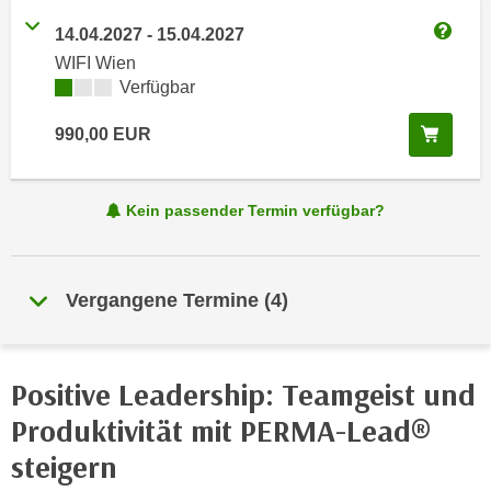
i
e
k
14.04.2027
-
15.04.2027
F
Weitere
a
WIFI Wien
u
n
Kursverfügbarkeit:
Verfügbar
n
i
k
In de
990,00
EUR
s
t
c
i
h
o
Kein passender Termin verfügbar?
e
n
n
d
U
e
n
Vergangene Termine
(
4
)
r
t
W
e
e
r
b
Positive Leadership: Teamgeist und
n
s
Produktivität mit PERMA-Lead®
e
e
h
steigern
i
m
t