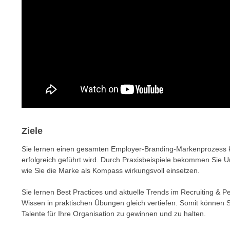
e
n
n
d
E
e
U
n
-
w
U
i
S
r
A
z
u
i
n
e
t
Ziele
l
e
o
Sie lernen einen gesamten Employer-Branding-Markenprozess ke
r
r
erfolgreich geführt wird. Durch Praxisbeispiele bekommen Sie 
w
i
wie Sie die Marke als Kompass wirkungsvoll einsetzen.
o
e
r
Sie lernen Best Practices und aktuelle Trends im Recruiting &
n
f
Wissen in praktischen Übungen gleich vertiefen. Somit können S
t
Talente für Ihre Organisation zu gewinnen und zu halten.
e
i
n