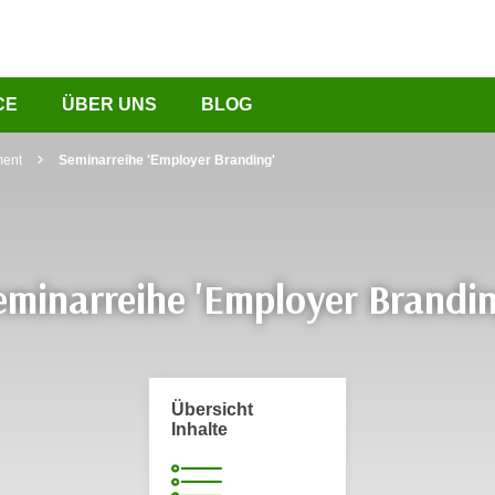
CE
ÜBER UNS
BLOG
ent
Seminarreihe 'Employer Branding'
eminarreihe 'Employer Brandin
Übersicht
Inhalte