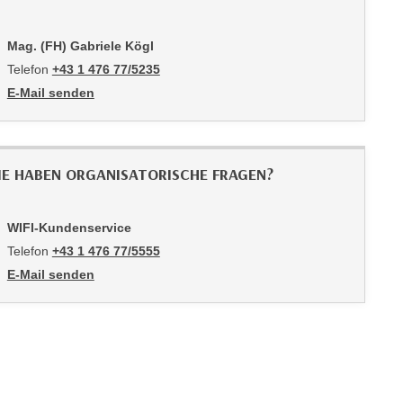
Mag. (FH) Gabriele Kögl
Telefon
+43 1 476 77/5235
E-Mail senden
an Mag. (FH) Gabriele Kögl: mailto:5235-pmv@wifiwien.at
IE HABEN ORGANISATORISCHE FRAGEN?
WIFI-Kundenservice
Telefon
+43 1 476 77/5555
E-Mail senden
an WIFI-Kundenservice: https://www.wifiwien.at/artikel/2508-all