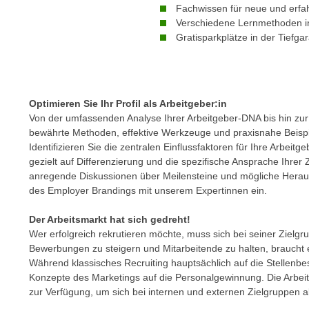
m
Fachwissen für neue und erfa
t
Verschiedene Lernmethoden in
e
e
Gratisparkplätze in der Tiefga
n
n
e
o
i
t
n
w
Optimieren Sie Ihr Profil als Arbeitgeber:in
s
e
Von der umfassenden Analyse Ihrer Arbeitgeber-DNA bis hin zu
e
n
bewährte Methoden, effektive Werkzeuge und praxisnahe Beispie
t
d
Identifizieren Sie die zentralen Einflussfaktoren für Ihre Arbei
z
gezielt auf Differenzierung und die spezifische Ansprache Ihrer
i
e
anregende Diskussionen über Meilensteine und mögliche Herau
g
n
des Employer Brandings mit unserem Expertinnen ein.
s
,
i
Der Arbeitsmarkt hat sich gedreht!
w
n
Wer erfolgreich rekrutieren möchte, muss sich bei seiner Zielgr
e
d
Bewerbungen zu steigern und Mitarbeitende zu halten, brauch
l
.
Während klassisches Recruiting hauptsächlich auf die Stellenbe
c
Konzepte des Marketings auf die Personalgewinnung. Die Arbe
W
h
zur Verfügung, um sich bei internen und externen Zielgruppen als 
e
e