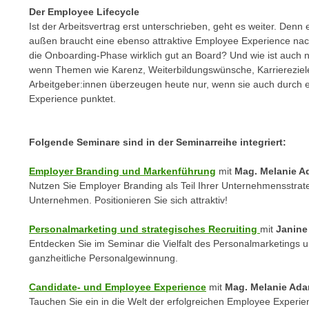
n
Der Employee Lifecycle
s
n
Ist der Arbeitsvertrag erst unterschrieben, geht es weiter. Denn
i
S
außen braucht eine ebenso attraktive Employee Experience nach 
c
i
die Onboarding-Phase wirklich gut an Board? Und wie ist auch 
h
e
wenn Themen wie Karenz, Weiterbildungswünsche, Karriereziele
n
Arbeitgeber:innen überzeugen heute nur, wenn sie auch durch 
a
i
Experience punktet.
u
c
f
h
„
Folgende Seminare sind in der Seminarreihe integriert:
t
A
d
l
Employer Branding und Markenführung
mit
Mag. Melanie A
e
l
Nutzen Sie Employer Branding als Teil Ihrer Unternehmensstrate
m
Unternehmen. Positionieren Sie sich attraktiv!
e
D
a
a
Personalmarketing und strategisches Recruiting
mit
Janine
k
Entdecken Sie im Seminar die Vielfalt des Personalmarketings un
t
z
ganzheitliche Personalgewinnung.
e
e
n
p
Candidate- und Employee Experience
mit
Mag. Melanie Ada
s
t
Tauchen Sie ein in die Welt der erfolgreichen Employee Experie