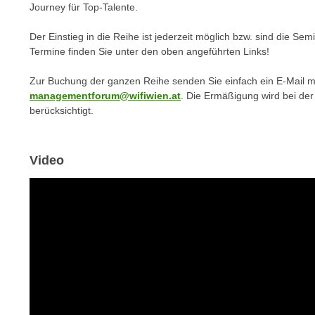
c
Journey für Top-Talente.
i
h
e
u
Der Einstieg in die Reihe ist jederzeit möglich bzw. sind die Se
r
Termine finden Sie unter den oben angeführten Links!
t
e
z
n
Zur Buchung der ganzen Reihe senden Sie einfach ein E-Mail m
a
“
managementforum@wifiwien.at
. Die Ermäßigung wird bei de
b
k
berücksichtigt.
k
l
o
i
m
Video
c
m
k
e
e
n
n
z
,
w
v
i
e
s
r
c
w
h
e