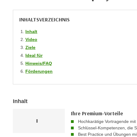
r
i
i
e
k
F
INHALTSVERZEICHNIS
a
u
n
Inhalt
n
i
Video
k
s
t
Ziele
c
i
Ideal für
h
o
Hinweis/FAQ
e
n
Förderungen
n
d
U
e
n
r
t
W
Inhalt
e
e
r
Ihre Premium-Vorteile
b
n
s
Hochkarätige Vortragende mit
e
Schlüssel-Kompetenzen, die S
e
h
Best Practice und Übungen m
i