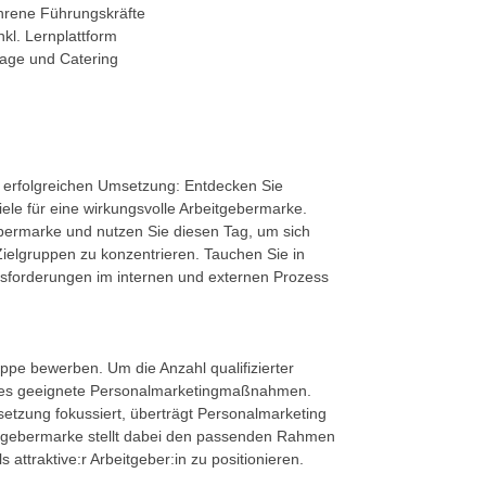
hrene Führungskräfte
kl. Lernplattform
rage und Catering
r erfolgreichen Umsetzung: Entdecken Sie
le für eine wirkungsvolle Arbeitgebermarke.
tgebermarke und nutzen Sie diesen Tag, um sich
 Zielgruppen zu konzentrieren. Tauchen Sie in
sforderungen im internen und externen Prozess
uppe bewerben. Um die Anzahl qualifizierter
t es geeignete Personalmarketingmaßnahmen.
setzung fokussiert, überträgt Personalmarketing
itgebermarke stellt dabei den passenden Rahmen
attraktive:r Arbeitgeber:in zu positionieren.