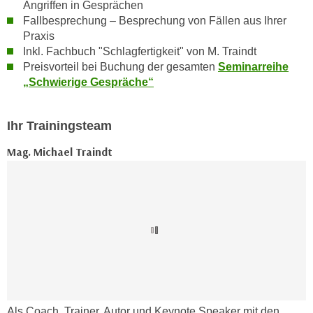
r
Angriffen in Gesprächen
a
Fallbesprechung – Besprechung von Fällen aus Ihrer
t
b
Praxis
e
e
Inkl. Fachbuch "Schlagfertigkeit" von M. Traindt
C
n
Preisvorteil bei Buchung der gesamten
Seminarreihe
o
„Schwierige Gespräche“
.
o
W
k
e
i
Ihr Trainingsteam
n
e
n
Mag. Michael Traindt
s
S
z
i
u
e
A
d
n
e
a
r
l
C
y
o
s
o
e
Als Coach, Trainer, Autor und Keynote Speaker mit den