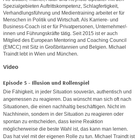
k
z
Spezialgebieten Auftrittskompetenz, Schlagfertigkeit,
i
w
Verhandlungsführung und Medientraining arbeitet er für
e
e
Menschen in Politik und Wirtschaft. Als Karriere- und
-
Business-Coach ist er für Privatpersonen, Unternehmer/-
c
S
innen und Führungskräfte tätig. Seit 2015 ist er auch
k
e
Mitglied des European Mentoring and Coaching Council
e
t
(EMCC) mit Sitz in Großbritannien und Belgien. Michael
n
Traindt lebt in Wien und München.
z
u
u
n
Video
n
d
g
u
Episode 5 - Illusion und Rollenspiel
z
m
u
Die Fähigkeit, in jeder Situation souverän, authentisch und
f
s
angemessen zu reagieren. Das wünscht man sich oft nach
ü
t
Situationen, die einen nachhaltig beschäftigen. Nicht im
r
i
Nachhinein, sondern in der Situation zu reagieren oder
S
m
spontan zu entscheiden, dass keine Reaktion
i
m
möglicherweise die beste Wahl ist, das kann man lernen.
e
e
Das hat viel mit der eigenen Rolle zu tun. Michael Traindt ist
r