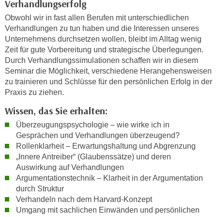
Verhandlungserfolg
n
d
Obwohl wir in fast allen Berufen mit unterschiedlichen
E
e
Verhandlungen zu tun haben und die Interessen unseres
U
n
Unternehmens durchsetzen wollen, bleibt im Alltag wenig
-
w
Zeit für gute Vorbereitung und strategische Überlegungen.
U
i
Durch Verhandlungssimulationen schaffen wir in diesem
S
r
Seminar die Möglichkeit, verschiedene Herangehensweisen
A
z
zu trainieren und Schlüsse für den persönlichen Erfolg in der
u
Praxis zu ziehen.
i
n
e
Wissen, das Sie erhalten:
t
l
e
Überzeugungspsychologie – wie wirke ich in
o
r
Gesprächen und Verhandlungen überzeugend?
r
Rollenklarheit – Erwartungshaltung und Abgrenzung
w
i
„Innere Antreiber“ (Glaubenssätze) und deren
o
e
Auswirkung auf Verhandlungen
r
n
Argumentationstechnik – Klarheit in der Argumentation
f
t
durch Struktur
e
i
Verhandeln nach dem Harvard-Konzept
n
e
Umgang mit sachlichen Einwänden und persönlichen
h