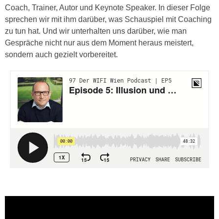
n
Coach, Trainer, Autor und Keynote Speaker. In dieser Folge
e
,
sprechen wir mit ihm darüber, was Schauspiel mit Coaching
l
g
zu tun hat. Und wir unterhalten uns darüber, wie man
e
e
Gespräche nicht nur aus dem Moment heraus meistert,
v
l
sondern auch gezielt vorbereitet.
a
a
n
n
t
g
e
e
I
n
n
I
h
h
a
r
l
e
t
d
e
u
a
r
n
c
z
h