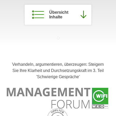
c
i
h
m
Übersicht
t
Inhalte
m
e
u
n
n
S
g
i
v
e
e
,
r
d
w
Verhandeln, argumentieren, überzeugen: Steigern
a
e
Sie Ihre Klarheit und Durchsetzungskraft im 3. Teil
s
n
'Schwierige Gespräche'
s
d
w
e
i
n
r
w
a
i
u
r
c