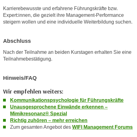
n
b
Karrierebewusste und erfahrene Führungskräfte bzw.
p
e
Expert:innen, die gezielt ihre Management-Performance
e
r
steigern wollen und eine individuelle Weiterbildung suchen.
r
h
s
i
o
Abschluss
n
n
a
Nach der Teilnahme an beiden Kurstagen erhalten Sie eine
e
u
Teilnahmebestätigung.
n
s
b
e
e
Hinweis/FAQ
i
z
n
o
Wir empfehlen weiters:
e
g
a
Kommunikationspsychologie für Führungskräfte
e
Unausgesprochene Einwände erkennen –
n
n
Mimikresonanz® Spezial
g
e
Richtig zuhören – mehr erreichen
e
n
Zum gesamten Angebot des
WIFI Management Forums
n
D
e