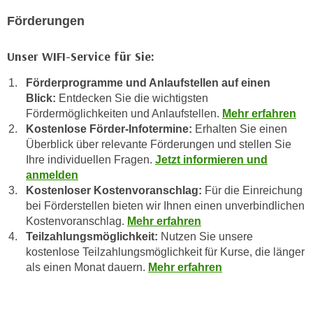
a
h
Förderungen
t
m
e
e
Unser WIFI-Service für Sie:
n
O
a
Förderprogramme und Anlaufstellen auf einen
n
u
Blick:
Entdecken Sie die wichtigsten
l
c
Fördermöglichkeiten und Anlaufstellen.
Mehr erfahren
i
h
Kostenlose Förder-Infotermine:
Erhalten Sie einen
n
Überblick über relevante Förderungen und stellen Sie
a
e
Ihre individuellen Fragen.
Jetzt informieren und
n
-
anmelden
U
J
Kostenloser Kostenvoranschlag:
Für die Einreichung
n
o
bei Förderstellen bieten wir Ihnen einen unverbindlichen
t
u
Kostenvoranschlag.
Mehr erfahren
e
r
Teilzahlungsmöglichkeit:
Nutzen Sie unsere
r
n
kostenlose Teilzahlungsmöglichkeit für Kurse, die länger
n
als einen Monat dauern.
Mehr erfahren
e
e
y
h
z
m