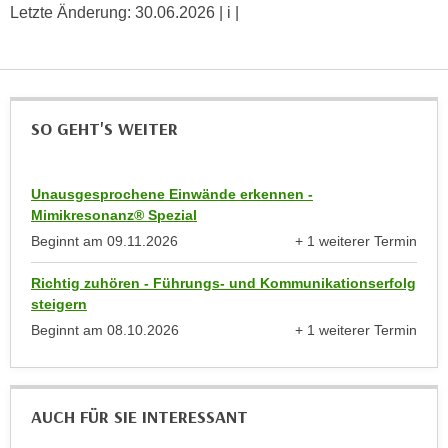
u
Letzte Änderung:
30.06.2026
| i |
e
b
n
i
i
e
n
t
d
SO GEHT'S WEITER
e
e
n
n
,
U
Unausgesprochene Einwände erkennen -
w
S
Mimikresonanz® Spezial
e
A
Beginnt am
09.11.2026
+ 1 weiterer Termin
r
anzeigen
,
d
Richtig zuhören - Führungs- und Kommunikationserfolg
b
e
steigern
e
n
Beginnt am
08.10.2026
+ 1 weiterer Termin
i
w
anzeigen
w
e
e
i
l
AUCH FÜR SIE INTERESSANT
t
c
e