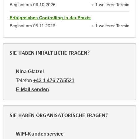
e
Beginnt am
06.10.2026
+ 1 weiterer Termin
n
anzeigen
m
g
Erfolgreiches Controlling in der Praxis
E
z
Beginnt am
05.11.2026
+ 1 weiterer Termin
U
w
anzeigen
-
e
D
c
a
k
SIE HABEN INHALTLICHE FRAGEN?
t
e
e
u
Nina Glatzel
n
n
s
Telefon
+43 1 476 77/5521
d
c
O
E-Mail senden
h
p
an Nina Glatzel: mailto:5521-pmv@wifiwien.at
u
t
t
i
SIE HABEN ORGANISATORISCHE FRAGEN?
z
m
r
i
e
e
WIFI-Kundenservice
c