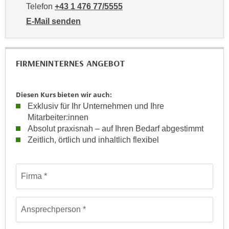
r
Telefon
+43 1 476 77/5555
h
u
E-Mail senden
t
n
an WIFI-Kundenservice: https://www.wifiwien.at/artik
a
g
n
s
g
FIRMENINTERNES ANGEBOT
z
e
w
m
e
Diesen Kurs bieten wir auch:
e
c
Exklusiv für Ihr Unternehmen und Ihre
s
k
Mitarbeiter:innen
s
e
Absolut praxisnah – auf Ihren Bedarf abgestimmt
e
g
Zeitlich, örtlich und inhaltlich flexibel
n
e
e
s
Formular: Anfrage für firmeninterne maßgeschneiderte Train
n
e
Firma
S
t
c
z
h
Ansprechperson
t
u
.