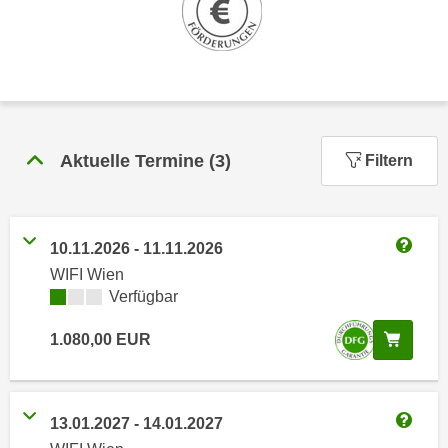
n
h
u
C
r
o
C
o
o
k
o
i
k
Aktuelle Termine
(
3
)
Filtern
e
i
s
e
v
s
o
,
10.11.2026
-
11.11.2026
n
Weitere
d
WIFI Wien
U
i
Kursverfügbarkeit:
Verfügbar
S
e
-
In de
1.080,00
EUR
f
a
ü
m
r
e
d
13.01.2027
-
14.01.2027
r
Weitere
i