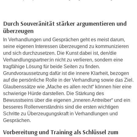
h
e
u
r
t
e
Durch Souveränität stärker argumentieren und
z
n
überzeugen
a
“
b
In Verhandlungen und Gesprächen geht es meist darum,
k
k
seine eigenen Interessen überzeugend zu kommunizieren
l
und sich durchzusetzen. Die Kunst dabei ist, den/die
o
i
Verhandlungspartner:in nicht zu verlieren, sondern eine
m
c
tragfähige Lösung für beide Seiten zu finden.
m
k
Grundvoraussetzung dafür ist die innere Klarheit, bezogen
e
e
auf die persönliche Rolle in der Verhandlung sowie das Ziel.
n
n
Glaubenssätze wie „Mache es allen recht“ können hier eine
z
,
schwierige Hürde darstellen. Die Stärkung des
w
v
Bewusstseins über die eigenen „inneren Antreiber“ und ein
i
besseres Rollenverständnis sind die ersten wichtigen
e
s
Schritte zu Überzeugungskraft in Verhandlungen und
r
c
Gesprächen.
w
h
e
Vorbereitung und Training als Schlüssel zum
e
n