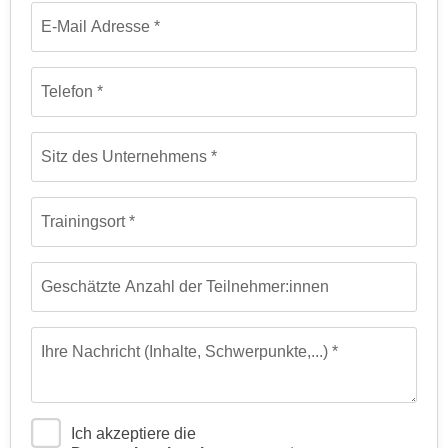
t
D
E-Mail Adresse
z
a
n
z
i
u
Telefon
v
v
e
e
a
Sitz des Unternehmens
r
u
a
u
r
Trainingsort
n
b
t
e
e
i
Geschätzte Anzahl der Teilnehmer:innen
r
t
l
e
i
n
Ihre Nachricht (Inhalte, Schwerpunkte,...)
e
w
g
i
e
r
Ich akzeptiere die
n
u