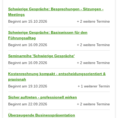
h
r
e
Schwierige Gespräche: Besprechungen - Sitzungen -
e
n
Meetings
C
I
Beginnt am
15.10.2026
+ 2 weitere Termine
o
anzeigen
h
o
Schwierige Gespräche: Basiswissen für den
r
k
Führungsalltag
e
i
Beginnt am
16.09.2026
+ 2 weitere Termine
D
e
anzeigen
a
s
Seminarreihe 'Schwierige Gespräche'
t
f
Beginnt am
16.09.2026
+ 2 weitere Termine
e
ü
anzeigen
n
r
Kostenrechnung kompakt - entscheidungsorientiert &
k
praxisnah
M
e
a
Beginnt am
19.10.2026
+ 1 weiterer Termin
i
anzeigen
r
n
Sicher auftreten - professionell wirken
k
e
Beginnt am
22.09.2026
+ 2 weitere Termine
e
anzeigen
m
t
Überzeugende Businesspräsentation
d
i