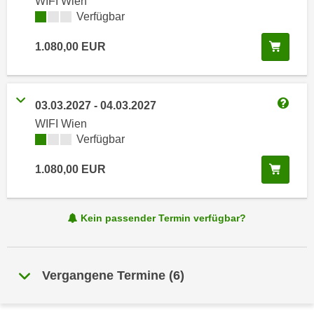
WIFI Wien
i
e
Kursverfügbarkeit:
Verfügbar
k
F
a
u
In de
1.080,00
EUR
n
n
i
k
s
t
03.03.2027
-
04.03.2027
c
i
Weitere
h
WIFI Wien
o
Kursverfügbarkeit:
Verfügbar
e
n
n
d
In de
1.080,00
EUR
U
e
n
r
t
W
Kein passender Termin verfügbar?
e
e
r
b
n
s
e
Vergangene Termine
(
6
)
e
h
i
m
t