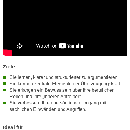
u
d
z
i
e
e
i
C
g
o
e
o
n
k
.
i
U
e
m
Ziele
s
I
e
Sie lernen, klarer und strukturierter zu argumentieren.
h
r
Sie kennen zentrale Elemente der Überzeugungskraft.
n
Sie erlangen ein Bewusstsein über Ihre beruflichen
h
e
Rollen und Ihre „inneren Antreiber“.
o
n
Sie verbessern Ihren persönlichen Umgang mit
b
d
sachlichen Einwänden und Angriffen.
e
a
n
r
e
Ideal für
ü