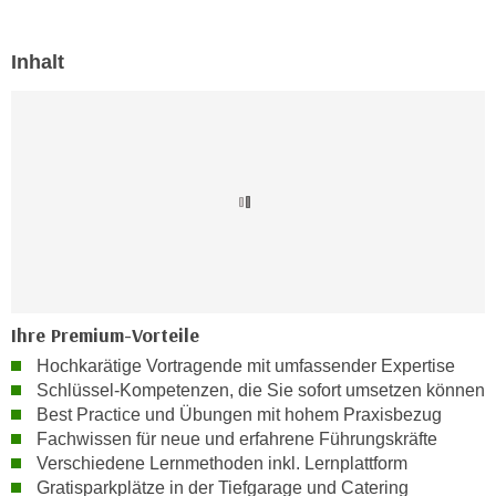
n
i
S
c
Inhalt
i
h
e
n
a
i
u
c
f
h
„
t
A
d
l
e
l
m
e
D
a
Ihre Premium-Vorteile
a
k
Hochkarätige Vortragende mit umfassender Expertise
t
z
Schlüssel-Kompetenzen, die Sie sofort umsetzen können
e
e
Best Practice und Übungen mit hohem Praxisbezug
n
p
Fachwissen für neue und erfahrene Führungskräfte
s
t
Verschiedene Lernmethoden inkl. Lernplattform
c
i
Gratisparkplätze in der Tiefgarage und Catering