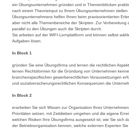
n
ein Übungsunternehmen gründen und in Themenblöcken praktisc
s
n
nach einem Theorieinput zu Ihrem Übungsunternehmen stellen
i
S
Übungsunternehmens helfen Ihnen beim praxisorientierten Erler
c
i
aber nicht alle Themenbereiche der Skripten. Zur Vorbereitung
h
e
parallel zu den Übungen auch die Skripten durch.
n
Sie arbeiten auf der WIFI-Lernplattform und können selbst wähle
a
i
Aufgaben lösen.
u
c
f
In Block 1
h
„
t
A
gründen Sie eine Übungsfirma und lernen die rechtlichen Asp
d
l
lernen Rechtsformen für die Gründung von Unternehmen kennen,
e
l
branchenspezifischen gewerberechtlichen Voraussetzungen erfü
m
und sozialversicherungsrechtlichen Konsequenzen die Untern
e
D
a
a
In Block 2
k
t
z
erarbeiten Sie sich Wissen zur Organisation Ihres Unternehme
e
e
Prioritäten setzen, mit Zeitdieben umgehen und die eigene Erreic
n
p
welchen Risiken Ihre Übungsfirma ausgesetzt ist, wie Sie sich
s
t
der Betriebsorganisation kennen, welche externen Experten Si