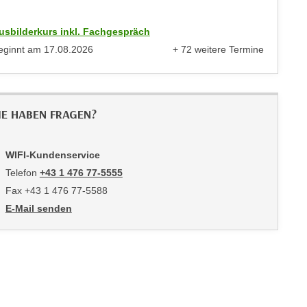
usbilderkurs inkl. Fachgespräch
eginnt am
17.08.2026
+ 72 weitere Termine
anzeigen
IE HABEN FRAGEN?
WIFI-Kundenservice
Telefon
+43 1 476 77-5555
Fax +43 1 476 77-5588
E-Mail senden
an WIFI-Kundenservice: https://www.wifiwien.at/artikel/2508-all