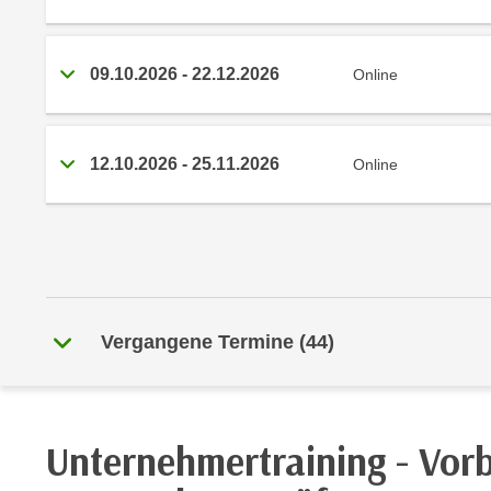
r
i
i
e
k
F
09.10.2026
-
22.12.2026
Online
a
u
n
n
i
k
s
12.10.2026
-
25.11.2026
Online
t
c
i
h
o
e
n
n
d
U
e
n
r
Vergangene Termine
(
44
)
t
W
e
e
r
b
n
s
Unternehmertraining - Vorb
e
e
h
i