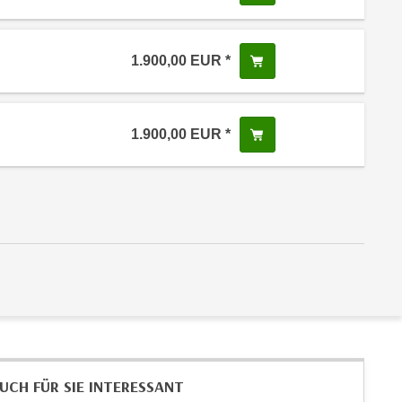
 Anmeldestatus "Verfügbar"
1.900,00
EUR
In den Warenkorb leg
 Anmeldestatus "Verfügbar"
1.900,00
EUR
In den Warenkorb leg
 Anmeldestatus "Verfügbar"
UCH FÜR SIE INTERESSANT