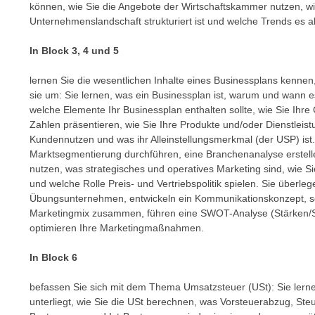
c
können, wie Sie die Angebote der Wirtschaftskammer nutzen, wie 
i
h
Unternehmenslandschaft strukturiert ist und welche Trends es ak
e
u
r
In Block 3, 4 und 5
t
e
z
n
lernen Sie die wesentlichen Inhalte eines Businessplans kenn
a
“
sie um: Sie lernen, was ein Businessplan ist, warum und wann es 
b
k
welche Elemente Ihr Businessplan enthalten sollte, wie Sie Ihr
k
Zahlen präsentieren, wie Sie Ihre Produkte und/oder Dienstlei
l
o
Kundennutzen und was ihr Alleinstellungsmerkmal (der USP) ist. 
i
m
Marktsegmentierung durchführen, eine Branchenanalyse erstell
c
nutzen, was strategisches und operatives Marketing sind, wie Si
m
k
und welche Rolle Preis- und Vertriebspolitik spielen. Sie über
e
e
Übungsunternehmen, entwickeln ein Kommunikationskonzept, sch
n
n
Marketingmix zusammen, führen eine SWOT-Analyse (Stärken/
z
,
optimieren Ihre Marketingmaßnahmen.
w
v
i
In Block 6
e
s
r
befassen Sie sich mit dem Thema Umsatzsteuer (USt): Sie lerne
c
w
unterliegt, wie Sie die USt berechnen, was Vorsteuerabzug, Ste
h
e