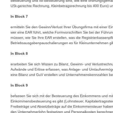
Besteuerung und Ist-Besteuerung sind, wie eine ordnungsgem
e
n
USt-gerechte Rechnung, Kleinbetragsrechnung bis 400 Euro) un
n
d
E
In Block 7
e
U
n
-
ermitteln Sie den Gewinn/Verlust Ihrer Übungsfirma mit einer
w
wer eine EAR führt, welche Formvorschriften Sie bei der Führ
U
i
müssen, wie Sie Ihre EAR erstellen, was die Registrierkassenpf
S
r
Betriebsausgabenpauschalierungen es für Kleinunternehmen gib
A
z
u
i
In Block 8
n
e
t
erarbeiten Sie sich Wissen zu Bilanz, Gewinn- und Verlustrechn
l
e
Aufwände und Erlöse erfassen, was Anlage- und Umlaufvermöge
o
eine Bilanz und GuV erstellen und Unternehmenskennzahlen b
r
r
w
i
In Block 9
o
e
r
n
befassen Sie sich mit der Besteuerung des Einkommens und mit 
f
Einkommensbesteuerung es gibt (Lohnsteuer, Kapitalertragssteu
t
e
Freibeträge und Absetzbeträge auf die Einkommensteuer haben,
i
n
den Unternehmerlohn festsetzen und Personalkosten berechne