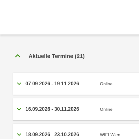
r
c
n
h
u
C
r
o
C
o
o
k
o
i
k
Aktuelle Termine
(
21
)
e
i
s
e
v
s
o
,
07.09.2026
-
19.11.2026
Online
n
d
U
i
S
e
16.09.2026
-
30.11.2026
Online
-
f
a
ü
m
r
e
18.09.2026
-
23.10.2026
WIFI Wien
d