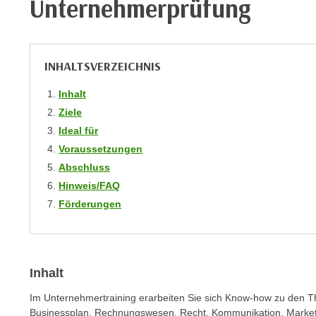
Unternehmerprüfung
m
t
e
e
n
n
e
o
INHALTSVERZEICHNIS
i
t
n
Inhalt
w
s
Ziele
e
e
Ideal für
n
t
d
Voraussetzungen
z
i
Abschluss
e
g
Hinweis/FAQ
n
s
Förderungen
,
i
w
n
e
d
l
.
Inhalt
c
W
h
Im Unternehmertraining erarbeiten Sie sich Know-how zu de
e
e
Businessplan, Rechnungswesen, Recht, Kommunikation, Marketi