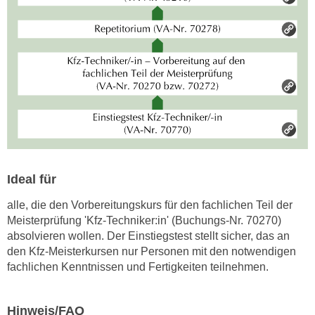
h
e
u
r
t
e
z
n
a
“
b
k
k
l
o
i
m
c
m
k
e
Ideal für
e
n
n
alle, die den Vorbereitungskurs für den fachlichen Teil der
z
,
Meisterprüfung 'Kfz-Techniker:in' (Buchungs-Nr. 70270)
w
v
absolvieren wollen. Der Einstiegstest stellt sicher, das an
i
e
den Kfz-Meisterkursen nur Personen mit den notwendigen
s
r
fachlichen Kenntnissen und Fertigkeiten teilnehmen.
c
w
h
e
e
Hinweis/FAQ
n