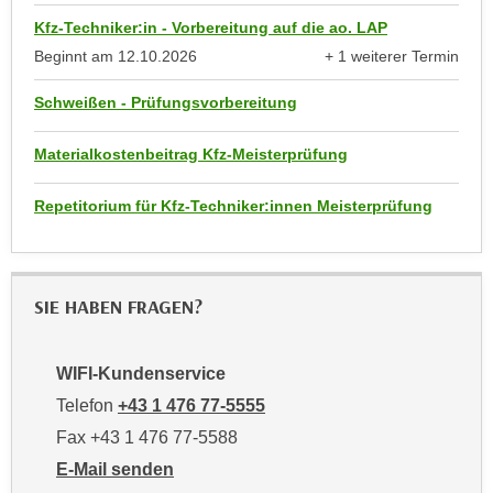
k
z
Kfz-Techniker:in - Vorbereitung auf die ao. LAP
i
w
Beginnt am
12.10.2026
+ 1 weiterer Termin
e
e
anzeigen
-
c
Schweißen - Prüfungsvorbereitung
S
k
e
e
Materialkostenbeitrag Kfz-Meisterprüfung
t
n
z
u
Repetitorium für Kfz-Techniker:innen Meisterprüfung
u
n
n
d
g
u
z
SIE HABEN FRAGEN?
m
u
f
s
ü
WIFI-Kundenservice
t
r
i
Telefon
+43 1 476 77-5555
S
m
Fax +43 1 476 77-5588
i
m
e
E-Mail senden
e
r