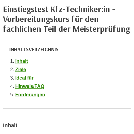
e
Einstiegstest Kfz-Techniker:in -
e
n
n
Vorbereitungskurs für den
e
o
i
fachlichen Teil der Meisterprüfung
t
n
w
s
e
e
INHALTSVERZEICHNIS
n
t
d
Inhalt
z
i
e
Ziele
g
n
Ideal für
s
,
i
Hinweis/FAQ
w
n
Förderungen
e
d
l
.
c
W
h
e
Inhalt
e
n
s