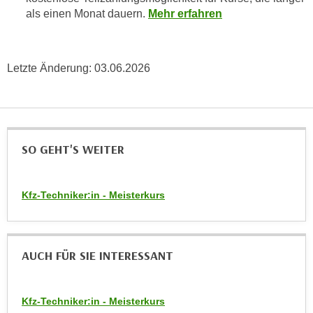
r
als einen Monat dauern.
Mehr erfahren
a
t
b
e
e
C
n
Letzte Änderung:
03.06.2026
o
.
o
W
k
e
i
n
e
SO GEHT'S WEITER
n
s
S
z
i
u
Kfz-Techniker:in - Meisterkurs
e
A
d
n
e
a
r
AUCH FÜR SIE INTERESSANT
l
C
y
o
s
o
Kfz-Techniker:in - Meisterkurs
e