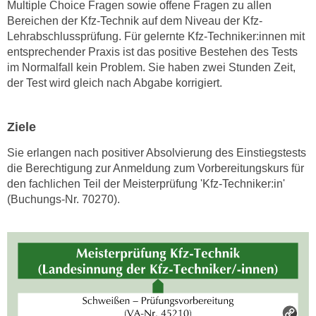
n
Multiple Choice Fragen sowie offene Fragen zu allen
i
Bereichen der Kfz-Technik auf dem Niveau der Kfz-
S
c
Lehrabschlussprüfung. Für gelernte Kfz-Techniker:innen mit
i
h
entsprechender Praxis ist das positive Bestehen des Tests
e
n
im Normalfall kein Problem. Sie haben zwei Stunden Zeit,
a
der Test wird gleich nach Abgabe korrigiert.
i
u
c
f
h
„
Ziele
t
A
d
Sie erlangen nach positiver Absolvierung des Einstiegstests
l
die Berechtigung zur Anmeldung zum Vorbereitungskurs für
e
l
den fachlichen Teil der Meisterprüfung 'Kfz-Techniker:in'
m
e
(Buchungs-Nr. 70270).
D
a
a
k
t
z
e
e
n
p
s
t
c
i