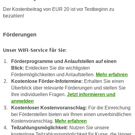
n
d
Der Kostenbeitrag von EUR 20 ist vor Testbeginn zu
E
e
bezahlen!
U
n
-
w
U
Förderungen
i
S
r
A
Unser WIFI-Service für Sie:
z
u
i
Förderprogramme und Anlaufstellen auf einen
n
e
Blick:
Entdecken Sie die wichtigsten
t
l
Fördermöglichkeiten und Anlaufstellen.
Mehr erfahren
e
o
Kostenlose Förder-Infotermine:
Erhalten Sie einen
r
r
Überblick über relevante Förderungen und stellen Sie
w
i
Ihre individuellen Fragen.
Jetzt informieren und
o
e
anmelden
r
Kostenloser Kostenvoranschlag:
Für die Einreichung
n
f
bei Förderstellen bieten wir Ihnen einen unverbindlichen
t
e
Kostenvoranschlag.
Mehr erfahren
i
n
Teilzahlungsmöglichkeit:
Nutzen Sie unsere
e
kostenlose Teilzahlungsmöglichkeit für Kurse, die länger
h