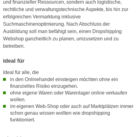
und finanzieller Ressourcen, sondern auch logistische,
r
a
rechtliche und verwaltungstechnische Aspekte, bis hin zur
t
b
erfolgreichen Vermarktung inklusive
e
e
Suchmaschinenoptimierung. Nach Abschluss der
C
n
Ausbildung soll man befähigt sein, einen Dropshipping
o
.
Webshop ganzheitlich zu planen, umzusetzen und zu
o
W
betreiben.
k
e
i
n
Ideal für
e
n
s
Ideal für alle, die
S
z
in den Onlinehandel einsteigen möchten ohne ein
i
u
finanzielles Risiko einzugehen.
e
A
ohne eigene Waren oder Warenlager online verkaufen
d
n
wollen.
e
a
im eigenen Web-Shop oder auch auf Marktplätzen immer
r
l
schon genau wissen wollten wie dropshipping
C
y
funktioniert.
o
s
o
e