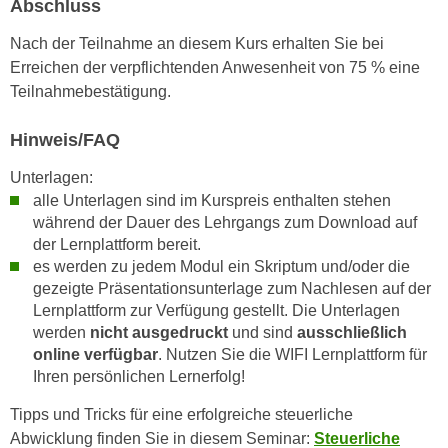
Abschluss
k
z
i
w
Nach der Teilnahme an diesem Kurs erhalten Sie bei
e
e
Erreichen der verpflichtenden Anwesenheit von 75 % eine
-
c
Teilnahmebestätigung.
S
k
e
e
Hinweis/FAQ
t
n
z
Unterlagen:
u
u
alle Unterlagen sind im Kurspreis enthalten stehen
n
während der Dauer des Lehrgangs zum Download auf
n
d
der Lernplattform bereit.
g
u
es werden zu jedem Modul ein Skriptum und/oder die
z
m
gezeigte Präsentationsunterlage zum Nachlesen auf der
u
f
Lernplattform zur Verfügung gestellt. Die Unterlagen
s
ü
werden
nicht ausgedruckt
und sind
ausschließlich
t
r
online verfügbar
. Nutzen Sie die WIFI Lernplattform für
i
S
Ihren persönlichen Lernerfolg!
m
i
Tipps und Tricks für eine erfolgreiche steuerliche
m
e
Abwicklung finden Sie in diesem Seminar:
Steuerliche
e
r