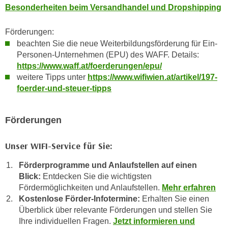
Besonderheiten beim Versandhandel und Dropshipping
n
e
,
l
Förderungen:
g
e
beachten Sie die neue Weiterbildungsförderung für Ein-
e
v
Personen-Unternehmen (EPU) des WAFF. Details:
l
a
https://www.waff.at/foerderungen/epu/
a
n
weitere Tipps unter
https://www.wifiwien.at/artikel/197-
n
t
foerder-und-steuer-tipps
g
e
e
I
n
Förderungen
n
I
h
h
Unser WIFI-Service für Sie:
a
r
l
Förderprogramme und Anlaufstellen auf einen
e
t
Blick:
Entdecken Sie die wichtigsten
d
e
Fördermöglichkeiten und Anlaufstellen.
Mehr erfahren
u
a
Kostenlose Förder-Infotermine:
Erhalten Sie einen
r
n
Überblick über relevante Förderungen und stellen Sie
c
z
Ihre individuellen Fragen.
Jetzt informieren und
h