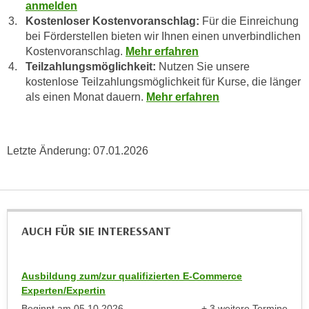
u
anmelden
d
Kostenloser Kostenvoranschlag:
Für die Einreichung
z
i
bei Förderstellen bieten wir Ihnen einen unverbindlichen
e
e
Kostenvoranschlag.
Mehr erfahren
i
C
Teilzahlungsmöglichkeit:
Nutzen Sie unsere
g
kostenlose Teilzahlungsmöglichkeit für Kurse, die länger
o
e
als einen Monat dauern.
Mehr erfahren
o
n
k
.
i
U
e
Letzte Änderung:
07.01.2026
m
s
I
e
h
r
n
h
e
AUCH FÜR SIE INTERESSANT
o
n
b
d
e
a
Ausbildung zum/zur qualifizierten E-Commerce
n
r
Experten/Expertin
e
ü
Beginnt am
05.10.2026
+ 3 weitere Termine