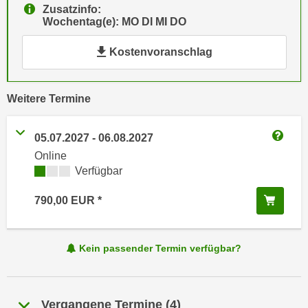
Zusatzinfo:
e
e
Wochentag(e): MO DI MI DO
n
n
e
o
Kostenvoranschlag
i
t
n
w
s
vergangene
e
Weitere
Termine
e
n
t
d
05.07.2027
-
06.08.2027
z
i
Weitere
Online
e
g
Kursverfügbarkeit:
Verfügbar
n
s
,
i
In de
790,00
EUR
w
n
e
d
l
.
Kein passender Termin verfügbar?
c
W
h
e
e
n
Vergangene Termine
(
4
)
s