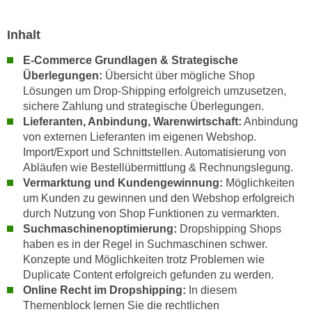
h
e
u
r
Inhalt
t
e
z
E-Commerce Grundlagen & Strategische
n
a
Überlegungen:
Übersicht über mögliche Shop
“
b
Lösungen um Drop-Shipping erfolgreich umzusetzen,
k
k
sichere Zahlung und strategische Überlegungen.
l
Lieferanten, Anbindung, Warenwirtschaft:
Anbindung
o
i
von externen Lieferanten im eigenen Webshop.
m
c
Import/Export und Schnittstellen. Automatisierung von
m
k
Abläufen wie Bestellübermittlung & Rechnungslegung.
e
e
Vermarktung und Kundengewinnung:
Möglichkeiten
n
n
um Kunden zu gewinnen und den Webshop erfolgreich
z
,
durch Nutzung von Shop Funktionen zu vermarkten.
w
v
Suchmaschinenoptimierung:
Dropshipping Shops
i
haben es in der Regel in Suchmaschinen schwer.
e
s
Konzepte und Möglichkeiten trotz Problemen wie
r
c
Duplicate Content erfolgreich gefunden zu werden.
w
h
Online Recht im Dropshipping:
In diesem
e
Themenblock lernen Sie die rechtlichen
e
n