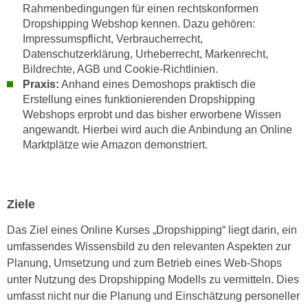
Rahmenbedingungen für einen rechtskonformen
n
d
Dropshipping Webshop kennen. Dazu gehören:
E
e
Impressumspflicht, Verbraucherrecht,
U
n
Datenschutzerklärung, Urheberrecht, Markenrecht,
-
w
Bildrechte, AGB und Cookie-Richtlinien.
U
i
Praxis:
Anhand eines Demoshops praktisch die
S
r
Erstellung eines funktionierenden Dropshipping
A
Webshops erprobt und das bisher erworbene Wissen
z
u
angewandt. Hierbei wird auch die Anbindung an Online
i
n
Marktplätze wie Amazon demonstriert.
e
t
l
e
o
r
r
Ziele
w
i
o
Das Ziel eines Online Kurses „Dropshipping“ liegt darin, ein
e
r
umfassendes Wissensbild zu den relevanten Aspekten zur
n
f
Planung, Umsetzung und zum Betrieb eines Web-Shops
t
e
unter Nutzung des Dropshipping Modells zu vermitteln. Dies
i
n
umfasst nicht nur die Planung und Einschätzung personeller
e
h