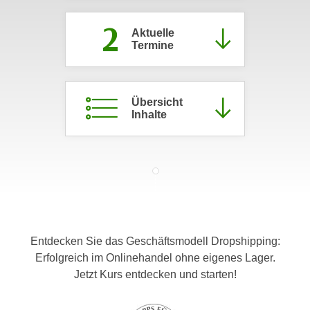
c
i
2
h
m
Aktuelle
t
Termine
m
e
u
n
n
S
g
Übersicht
i
Inhalte
v
e
e
,
r
d
w
a
e
s
n
s
d
w
e
Entdecken Sie das Geschäftsmodell Dropshipping:
i
n
Erfolgreich im Onlinehandel ohne eigenes Lager.
r
w
Jetzt Kurs entdecken und starten!
a
i
u
r
c