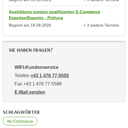
n
b
anzeigen
p
e
Ausbildung zum/zur qualifizierten E-Commerce
e
Experten/Expertin - Prüfung
r
r
h
Beginnt am
18.08.2026
+ 3 weitere Termine
s
anzeigen
i
o
n
n
a
SIE HABEN FRAGEN?
e
u
n
s
b
e
WIFI-Kundenservice
e
i
Telefon
+43 1 476 77-5555
z
n
Fax +43 1 476 77-5588
o
e
g
E-Mail senden
a
e
an WIFI-Kundenservice: https://www.wifiwien.at/artik
n
n
g
SCHLAGWÖRTER
e
e
n
n
#e-Commerce
D
e