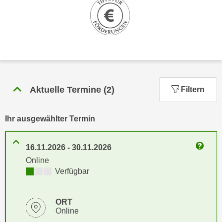
n
h
u
C
r
o
C
o
o
k
o
i
k
e
i
Aktuelle Termine
(
2
)
Filtern
s
e
v
s
o
Ihr ausgewählter Termin
,
n
d
U
i
16.11.2026
-
30.11.2026
S
Weitere
e
Online
-
f
Kursverfügbarkeit:
Verfügbar
a
ü
m
r
e
ORT
d
Online
r
i