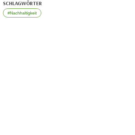
SCHLAGWÖRTER
a
h
t
#Nachhaltigkeit
m
e
e
n
O
a
n
u
l
c
i
h
n
a
e
n
-
U
J
n
o
t
u
e
r
r
n
n
e
e
y
h
z
m