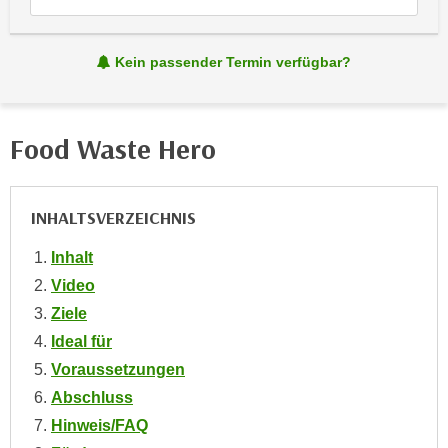
e
e
n
n
Kein passender Termin verfügbar?
e
o
i
t
n
w
s
Food Waste Hero
e
e
n
t
d
z
i
INHALTSVERZEICHNIS
e
g
n
Inhalt
s
,
Video
i
w
n
Ziele
e
d
Ideal für
l
.
Voraussetzungen
c
W
Abschluss
h
e
e
Hinweis/FAQ
n
s