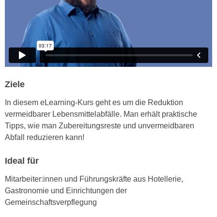
h
e
u
r
t
e
z
n
a
“
b
k
k
l
Ziele
o
i
m
c
In diesem eLearning-Kurs geht es um die Reduktion
m
k
vermeidbarer Lebensmittelabfälle. Man erhält praktische
e
e
Tipps, wie man Zubereitungsreste und unvermeidbaren
n
n
Abfall reduzieren kann!
z
,
w
v
Ideal für
i
e
s
Mitarbeiter:innen und Führungskräfte aus Hotellerie,
r
c
Gastronomie und Einrichtungen der
w
h
Gemeinschaftsverpflegung
e
e
n