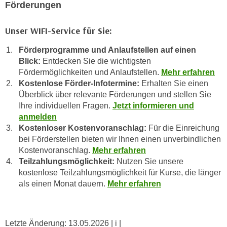
k
Förderungen
z
i
w
e
Unser WIFI-Service für Sie:
e
-
c
Förderprogramme und Anlaufstellen auf einen
S
k
Blick:
Entdecken Sie die wichtigsten
e
e
Fördermöglichkeiten und Anlaufstellen.
Mehr erfahren
t
n
Kostenlose Förder-Infotermine:
Erhalten Sie einen
z
u
Überblick über relevante Förderungen und stellen Sie
u
n
Ihre individuellen Fragen.
Jetzt informieren und
n
anmelden
d
g
Kostenloser Kostenvoranschlag:
Für die Einreichung
u
z
bei Förderstellen bieten wir Ihnen einen unverbindlichen
m
u
Kostenvoranschlag.
Mehr erfahren
f
Teilzahlungsmöglichkeit:
Nutzen Sie unsere
s
ü
kostenlose Teilzahlungsmöglichkeit für Kurse, die länger
t
r
als einen Monat dauern.
Mehr erfahren
i
S
m
i
m
e
e
Letzte Änderung:
13.05.2026
| i |
r