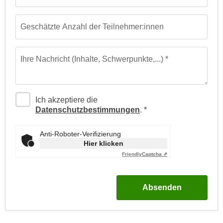
n
b
p
e
Geschätzte Anzahl der Teilnehmer:innen
e
r
r
h
s
i
Ihre Nachricht (Inhalte, Schwerpunkte,...)
o
n
n
a
e
u
n
Ich akzeptiere die
s
Datenschutzbestimmungen
.
b
e
e
i
Anti-Roboter-Verifizierung
z
n
Hier klicken
o
e
Friendly
Captcha ⇗
g
a
e
n
n
g
Absenden
e
e
n
n
D
e