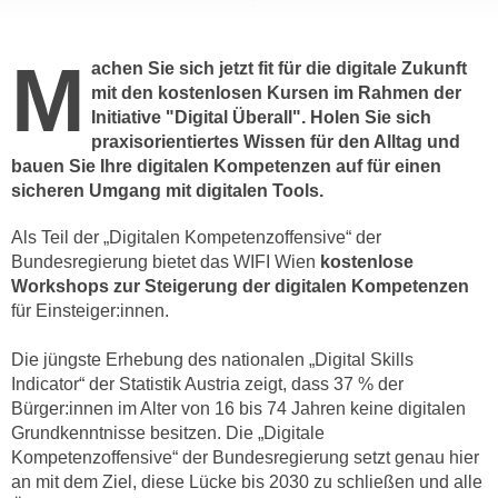
c
i
h
m
M
achen Sie sich jetzt fit für die digitale Zukunft
t
m
mit den kostenlosen Kursen im Rahmen der
e
u
Initiative "Digital Überall". Holen Sie sich
n
n
praxisorientiertes Wissen für den Alltag und
S
g
bauen Sie Ihre digitalen Kompetenzen auf für einen
i
v
sicheren Umgang mit digitalen Tools.
e
e
,
Als Teil der „Digitalen Kompetenzoffensive“ der
r
d
Bundesregierung bietet das WIFI Wien
kostenlose
w
a
Workshops zur Steigerung der digitalen Kompetenzen
e
s
für Einsteiger:innen.
n
s
d
Die jüngste Erhebung des nationalen „Digital Skills
w
e
Indicator“ der Statistik Austria zeigt, dass 37 % der
i
n
Bürger:innen im Alter von 16 bis 74 Jahren keine digitalen
r
w
Grundkenntnisse besitzen. Die „Digitale
a
i
Kompetenzoffensive“ der Bundesregierung setzt genau hier
u
r
an mit dem Ziel, diese Lücke bis 2030 zu schließen und alle
c