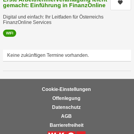
Kurs
e
gemacht: Einführung in FinanzOnline
e
n
n
Digital und einfach: Ihr Leitfaden für Österreichs
e
o
FinanzOnline Services
i
t
n
WIFI
w
s
e
e
n
t
Keine zukünftigen Termine vorhanden.
d
z
i
e
g
n
s
,
i
Cookie-Einstellungen
w
n
e
Offenlegung
d
l
Datenschutz
.
c
W
AGB
h
e
Barrierefreiheit
e
n
s