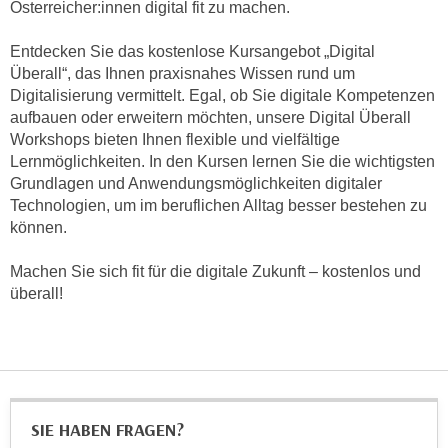
n
Österreicher:innen digital fit zu machen.
h
u
C
Entdecken Sie das kostenlose Kursangebot „Digital
r
o
Überall“, das Ihnen praxisnahes Wissen rund um
C
o
Digitalisierung vermittelt. Egal, ob Sie digitale Kompetenzen
o
aufbauen oder erweitern möchten, unsere Digital Überall
k
o
Workshops bieten Ihnen flexible und vielfältige
i
k
Lernmöglichkeiten. In den Kursen lernen Sie die wichtigsten
e
i
Grundlagen und Anwendungsmöglichkeiten digitaler
s
e
Technologien, um im beruflichen Alltag besser bestehen zu
v
s
können.
o
,
n
d
Machen Sie sich fit für die digitale Zukunft – kostenlos und
U
überall!
i
S
e
-
f
a
ü
m
r
e
d
SIE HABEN FRAGEN?
r
i