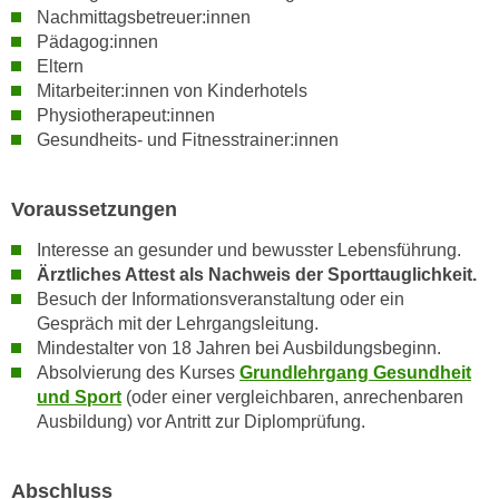
Nachmittagsbetreuer:innen
“
Pädagog:innen
k
Eltern
ö
Mitarbeiter:innen von Kinderhotels
n
Physiotherapeut:innen
n
Gesundheits- und Fitnesstrainer:innen
e
n
Voraussetzungen
S
i
Interesse an gesunder und bewusster Lebensführung.
e
Ärztliches Attest als Nachweis der Sporttauglichkeit.
I
Besuch der Informationsveranstaltung oder ein
h
Gespräch mit der Lehrgangsleitung.
r
Mindestalter von 18 Jahren bei Ausbildungsbeginn.
e
Absolvierung des Kurses
Grundlehrgang Gesundheit
und Sport
(oder einer vergleichbaren, anrechenbaren
C
Ausbildung) vor Antritt zur Diplomprüfung.
o
o
k
Abschluss