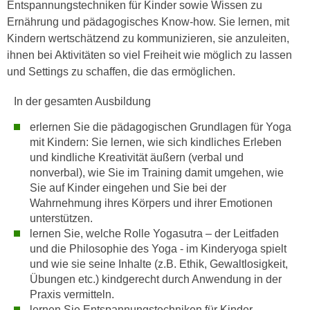
u
Entspannungstechniken für Kinder sowie Wissen zu
d
z
Ernährung und pädagogisches Know-how. Sie lernen, mit
i
e
Kindern wertschätzend zu kommunizieren, sie anzuleiten,
e
i
ihnen bei Aktivitäten so viel Freiheit wie möglich zu lassen
C
g
und Settings zu schaffen, die das ermöglichen.
o
e
o
In der gesamten Ausbildung
n
k
.
erlernen Sie die pädagogischen Grundlagen für Yoga
i
U
mit Kindern: Sie lernen, wie sich kindliches Erleben
e
m
und kindliche Kreativität äußern (verbal und
s
I
nonverbal), wie Sie im Training damit umgehen, wie
e
h
Sie auf Kinder eingehen und Sie bei der
r
Wahrnehmung ihres Körpers und ihrer Emotionen
n
h
unterstützen.
e
o
lernen Sie, welche Rolle Yogasutra – der Leitfaden
n
b
und die Philosophie des Yoga - im Kinderyoga spielt
d
und wie sie seine Inhalte (z.B. Ethik, Gewaltlosigkeit,
e
a
Übungen etc.) kindgerecht durch Anwendung in der
n
r
Praxis vermitteln.
e
ü
lernen Sie Entspannungstechniken für Kinder