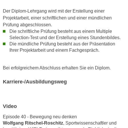
e
o
r
Der Diplom-Lehrgang wird mit der Erstellung einer
n
u
Projektarbeit, einer schriftlichen und einer mündlichen
d
n
Prüfung abgeschlossen.
e
d
Die schriftliche Prüfung besteht aus einem Multiple
r
n
Selection-Test und der Erstellung eines Stundenbildes.
e
ä
Die mündliche Prüfung besteht aus der Präsentation
a
h
Ihrer Projektarbeit und einem Fachgespräch.
u
e
c
r
Bei erfolgreichem Abschluss erhalten Sie ein Diplom.
h
e
d
I
Karriere-/Ausbildungsweg
i
n
e
f
U
o
S
r
Video
-
m
a
Episode 40 - Bewegung neu denken
a
Wolfgang Ritschel-Roschitz
, Sportwissenschaftler und
m
t