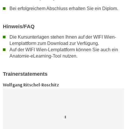
z
Bei erfolgreichem Abschluss erhalten Sie ein Diplom.
e
i
t
Hinweis/FAQ
ä
Die Kursunterlagen stehen Ihnen auf der WIFI Wien-
n
Lernplattform zum Download zur Verfügung.
d
Auf der WIFI Wien-Lernplattform können Sie auch ein
e
Anatomie-eLearning-Tool nutzen.
r
n
.
Trainerstatements
Wolfgang Ritschel-Roschitz