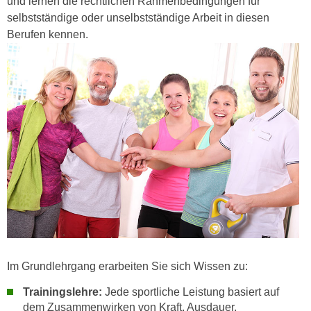
und lernen die rechtlichen Rahmenbedingungen für
e
n
selbstständige oder unselbstständige Arbeit in diesen
m
g
Berufen kennen.
E
z
U
w
-
e
D
c
a
k
t
e
e
u
n
n
s
d
c
O
h
p
u
t
t
i
z
m
Im Grundlehrgang erarbeiten Sie sich Wissen zu:
r
i
Trainingslehre:
Jede sportliche Leistung basiert auf
e
e
dem Zusammenwirken von Kraft, Ausdauer,
c