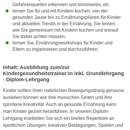
n
Gefahrenquellen erkennen und eliminieren, etc.
e
lernen Sie für und mit Kindern kochen: von der
,
l
gesunden Jause bis zu Ernährungsplänen für Kinder
g
e
und aktuellen Trends in der Ernährung. Sie lernen,
e
v
wie Sie gemeinsam mit Kindern kochen und worauf
l
a
Sie dabei achten müssen.
a
n
lernen Sie, Ernährungsworkshops für Kinder und
n
t
Eltern zu organisieren und durchzuführen.
g
e
e
I
Inhalt: Ausbildung zum/zur
n
n
Kindergesundheitstrainer:in inkl. Grundlehrgang
I
h
- Diplom-Lehrgang
h
a
r
l
Kinder sollten ihren natürlichen Bewegungsdrang genauso
e
t
ausleben können wie ihre musischen Seiten und ihre
d
e
spontane Kreativität. Auch an gesunde Ernährung kann
u
a
man Kinder gezielt heranführen. In unseren Diplom-
r
n
Lehrgang erarbeiten Sie sich ein breites Repertoire an
c
z
sportlichen Übungen, kreativen Betätigungen, Spielen und
h