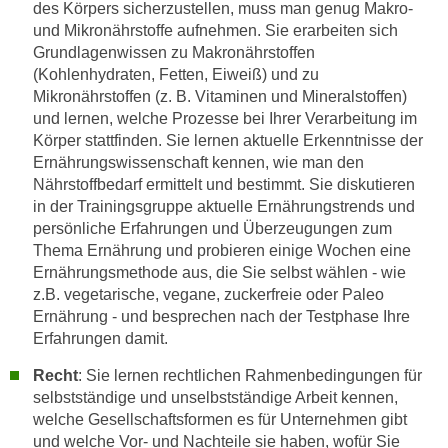
t
des Körpers sicherzustellen, muss man genug Makro-
D
und Mikronährstoffe aufnehmen. Sie erarbeiten sich
z
a
Grundlagenwissen zu Makronährstoffen
n
z
(Kohlenhydraten, Fetten, Eiweiß) und zu
i
u
Mikronährstoffen (z. B. Vitaminen und Mineralstoffen)
v
v
und lernen, welche Prozesse bei Ihrer Verarbeitung im
e
e
Körper stattfinden. Sie lernen aktuelle Erkenntnisse der
a
r
Ernährungswissenschaft kennen, wie man den
u
a
Nährstoffbedarf ermittelt und bestimmt. Sie diskutieren
u
in der Trainingsgruppe aktuelle Ernährungstrends und
r
n
persönliche Erfahrungen und Überzeugungen zum
b
t
Thema Ernährung und probieren einige Wochen eine
e
e
Ernährungsmethode aus, die Sie selbst wählen - wie
i
z.B. vegetarische, vegane, zuckerfreie oder Paleo
r
t
Ernährung - und besprechen nach der Testphase Ihre
l
e
Erfahrungen damit.
i
n
e
w
Recht
: Sie lernen rechtlichen Rahmenbedingungen für
g
selbstständige und unselbstständige Arbeit kennen,
i
e
welche Gesellschaftsformen es für Unternehmen gibt
r
n
und welche Vor- und Nachteile sie haben, wofür Sie
u