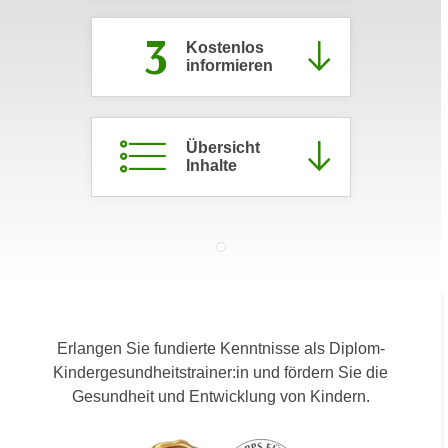
c
i
3
h
m
Kostenlos
t
informieren
m
e
u
n
n
S
g
Übersicht
i
Inhalte
v
e
e
,
r
d
w
a
e
s
n
s
d
w
e
Erlangen Sie fundierte Kenntnisse als Diplom-
i
n
Kindergesundheitstrainer:in und fördern Sie die
r
w
Gesundheit und Entwicklung von Kindern.
a
i
u
r
c