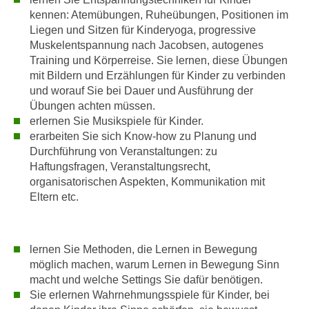
n
b
kennen: Atemübungen, Ruheübungen, Positionen im
p
e
Liegen und Sitzen für Kinderyoga, progressive
e
r
Muskelentspannung nach Jacobsen, autogenes
r
h
Training und Körperreise. Sie lernen, diese Übungen
s
mit Bildern und Erzählungen für Kinder zu verbinden
i
o
und worauf Sie bei Dauer und Ausführung der
n
n
Übungen achten müssen.
a
e
erlernen Sie Musikspiele für Kinder.
u
erarbeiten Sie sich Know-how zu Planung und
n
s
Durchführung von Veranstaltungen: zu
b
e
Haftungsfragen, Veranstaltungsrecht,
e
i
organisatorischen Aspekten, Kommunikation mit
z
n
Eltern etc.
o
e
g
a
e
n
lernen Sie Methoden, die Lernen in Bewegung
n
g
möglich machen, warum Lernen in Bewegung Sinn
e
e
macht und welche Settings Sie dafür benötigen.
n
n
Sie erlernen Wahrnehmungsspiele für Kinder, bei
D
e