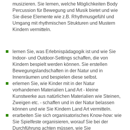
k
musizieren. Sie lernen, welche Möglichkeiten Body
z
i
Percussion für Bewegung und Musik bietet und wie
w
e
Sie diese Elemente wie z.B. Rhythmusgefühl und
e
-
Umgang mit rhythmischen Strukturen und Mustern
c
Kindern vermitteln.
S
k
e
e
t
n
z
lernen Sie, was Erlebnispädagogik ist und wie Sie
u
u
Indoor- und Outdoor-Settings schaffen, die von
n
Kindern bespielt werden können. Sie erstellen
n
d
Bewegungslandschaften in der Natur und in
g
u
Innenräumen und bespielen diese selbst.
z
m
erlernen Sie, wie Kinder mit in der Natur
u
f
vorhandenen Materialien Land Art - kleine
s
ü
Kunstwerke aus natürlichen Materialien wie Steinen,
t
r
Zweigen etc. - schaffen und in der Natur belassen
i
S
können und wie Sie Kindern Land Art vermitteln.
m
erarbeiten Sie sich organisatorisches Know-how: wie
i
m
Sie Spielfeste organisieren, worauf Sie bei der
e
e
Durchführung achten müssen, wie Sie
r