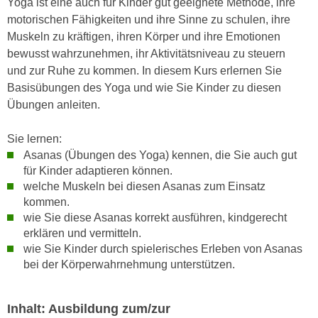
Yoga ist eine auch für Kinder gut geeignete Methode, ihre
h
e
motorischen Fähigkeiten und ihre Sinne zu schulen, ihre
u
c
Muskeln zu kräftigen, ihren Körper und ihre Emotionen
t
h
bewusst wahrzunehmen, ihr Aktivitätsniveau zu steuern
z
n
und zur Ruhe zu kommen. In diesem Kurs erlernen Sie
r
i
Basisübungen des Yoga und wie Sie Kinder zu diesen
e
s
Übungen anleiten.
c
c
h
h
Sie lernen:
t
e
Asanas (Übungen des Yoga) kennen, die Sie auch gut
l
D
für Kinder adaptieren können.
i
a
welche Muskeln bei diesen Asanas zum Einsatz
c
t
kommen.
h
e
wie Sie diese Asanas korrekt ausführen, kindgerecht
e
n
erklären und vermitteln.
n
wie Sie Kinder durch spielerisches Erleben von Asanas
.
R
bei der Körperwahrnehmung unterstützen.
E
e
i
c
n
Inhalt: Ausbildung zum/zur
h
e