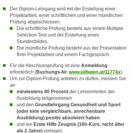
i
Der Diplom-Lehrgang wird mit der Erstellung einer
e
Projektarbeit, einer schriftlichen und einer mündlichen
-
Prüfung abgeschlossen.
P
Die schriftliche Prüfung besteht aus einem Multiple
r
Selection-Test und der Erstellung eines
ä
Stundenbildes.
f
Die mündliche Prüfung besteht aus der Präsentation
e
Ihrer Projektarbeit und einem Fachgespräch.
r
Für die Abschlussprüfung ist eine
Anmeldung
e
erforderlich (
Buchungs-Nr.
www.wifiwien.at/11774x
).
n
Um zur Diplom-Prüfung antreten zu dürfen, müssen Sie
z
an
e
mindestens 80 Prozent
der Lehreinheiten der
n
Ausbildung teilgenommen
j
und den
Grundlehrgang Gesundheit und Sport
e
(oder eine vergleichbare, anrechenbare
d
Ausbildung) positiv absolviert haben
e
und ein
Erste Hilfe Zeugnis (16h-Kurs, nicht älter
r
als 2 Jahre)
vorlegen.