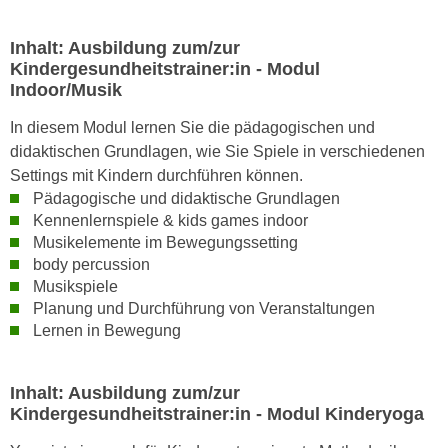
e
t
r
Inhalt: Ausbildung zum/zur
e
p
Kindergesundheitstrainer:in - Modul
,
e
Indoor/Musik
b
r
i
s
In diesem Modul lernen Sie die pädagogischen und
s
o
didaktischen Grundlagen, wie Sie Spiele in verschiedenen
k
n
Settings mit Kindern durchführen können.
e
Pädagogische und didaktische Grundlagen
e
i
Kennenlernspiele & kids games indoor
n
n
Musikelemente im Bewegungssetting
b
e
body percussion
e
Musikspiele
d
z
Planung und Durchführung von Veranstaltungen
a
o
Lernen in Bewegung
t
g
e
e
n
n
Inhalt: Ausbildung zum/zur
s
Kindergesundheitstrainer:in - Modul Kinderyoga
e
c
t