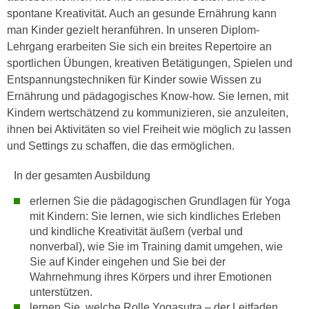
h
e
spontane Kreativität. Auch an gesunde Ernährung kann
u
r
man Kinder gezielt heranführen. In unseren Diplom-
t
e
Lehrgang erarbeiten Sie sich ein breites Repertoire an
z
n
sportlichen Übungen, kreativen Betätigungen, Spielen und
a
“
Entspannungstechniken für Kinder sowie Wissen zu
b
k
Ernährung und pädagogisches Know-how. Sie lernen, mit
k
l
Kindern wertschätzend zu kommunizieren, sie anzuleiten,
o
i
ihnen bei Aktivitäten so viel Freiheit wie möglich zu lassen
m
c
und Settings zu schaffen, die das ermöglichen.
m
k
e
In der gesamten Ausbildung
e
n
n
erlernen Sie die pädagogischen Grundlagen für Yoga
z
,
mit Kindern: Sie lernen, wie sich kindliches Erleben
w
v
und kindliche Kreativität äußern (verbal und
i
e
nonverbal), wie Sie im Training damit umgehen, wie
s
r
Sie auf Kinder eingehen und Sie bei der
c
w
Wahrnehmung ihres Körpers und ihrer Emotionen
h
e
unterstützen.
e
lernen Sie, welche Rolle Yogasutra – der Leitfaden
n