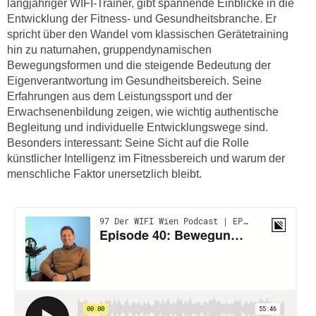
langjähriger WIFI-Trainer, gibt spannende Einblicke in die
e
i
Entwicklung der Fitness- und Gesundheitsbranche. Er
r
o
spricht über den Wandel vom klassischen Gerätetraining
i
n
hin zu naturnahen, gruppendynamischen
k
e
Bewegungsformen und die steigende Bedeutung der
a
n
Eigenverantwortung im Gesundheitsbereich. Seine
n
z
Erfahrungen aus dem Leistungssport und der
i
Erwachsenenbildung zeigen, wie wichtig authentische
u
s
Begleitung und individuelle Entwicklungswege sind.
d
c
Besonders interessant: Seine Sicht auf die Rolle
e
h
künstlicher Intelligenz im Fitnessbereich und warum der
n
menschliche Faktor unersetzlich bleibt.
e
C
R
o
e
o
g
k
i
i
e
e
r
s
u
f
n
i