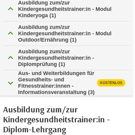
i
Ausbildung zum/zur
e
Kindergesundheitstrainer:in - Modul
k
F
Kinderyoga
(1)
a
u
n
n
Ausbildung zum/zur
i
Kindergesundheitstrainer:in - Modul
k
s
Outdoor/Ernährung
(1)
t
c
i
Ausbildung zum/zur
h
o
Kindergesundheitstrainer:in -
e
n
Diplomprüfung
(1)
n
d
Aus- und Weiterbildungen für
U
e
Gesundheits- und
n
KOSTENLOS
r
Fitnesstrainer:innen -
t
W
Informationsveranstaltung
(3)
e
e
r
b
Ausbildung zum/zur
n
s
Kindergesundheitstrainer:in -
e
e
h
Diplom-Lehrgang
i
m
t