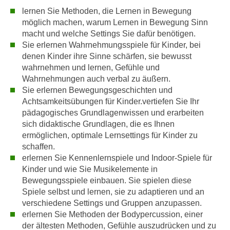
r
lernen Sie Methoden, die Lernen in Bewegung
a
t
möglich machen, warum Lernen in Bewegung Sinn
b
e
macht und welche Settings Sie dafür benötigen.
e
C
Sie erlernen Wahrnehmungsspiele für Kinder, bei
n
o
denen Kinder ihre Sinne schärfen, sie bewusst
.
o
wahrnehmen und lernen, Gefühle und
W
k
Wahrnehmungen auch verbal zu äußern.
e
i
Sie erlernen Bewegungsgeschichten und
n
Achtsamkeitsübungen für Kinder.vertiefen Sie Ihr
e
n
pädagogisches Grundlagenwissen und erarbeiten
s
S
sich didaktische Grundlagen, die es Ihnen
z
i
ermöglichen, optimale Lernsettings für Kinder zu
u
schaffen.
e
A
erlernen Sie Kennenlernspiele und Indoor-Spiele für
d
n
Kinder und wie Sie Musikelemente in
e
a
Bewegungsspiele einbauen. Sie spielen diese
r
l
Spiele selbst und lernen, sie zu adaptieren und an
C
y
verschiedene Settings und Gruppen anzupassen.
o
s
erlernen Sie Methoden der Bodypercussion, einer
o
e
der ältesten Methoden, Gefühle auszudrücken und zu