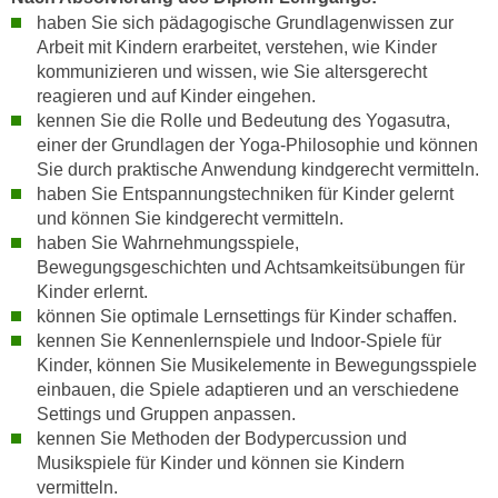
t
haben Sie sich pädagogische Grundlagenwissen zur
n
e
Arbeit mit Kindern erarbeitet, verstehen, wie Kinder
e
n
kommunizieren und wissen, wie Sie altersgerecht
r
s
reagieren und auf Kinder eingehen.
l
c
kennen Sie die Rolle und Bedeutung des Yogasutra,
a
h
einer der Grundlagen der Yoga-Philosophie und können
n
u
Sie durch praktische Anwendung kindgerecht vermitteln.
g
t
haben Sie Entspannungstechniken für Kinder gelernt
e
und können Sie kindgerecht vermitteln.
z
n
haben Sie Wahrnehmungsspiele,
e
k
Bewegungsgeschichten und Achtsamkeitsübungen für
r
a
Kinder erlernt.
k
können Sie optimale Lernsettings für Kinder schaffen.
n
l
kennen Sie Kennenlernspiele und Indoor-Spiele für
n
ä
Kinder, können Sie Musikelemente in Bewegungsspiele
.
r
einbauen, die Spiele adaptieren und an verschiedene
u
Settings und Gruppen anpassen.
n
kennen Sie Methoden der Bodypercussion und
g
Musikspiele für Kinder und können sie Kindern
.
vermitteln.