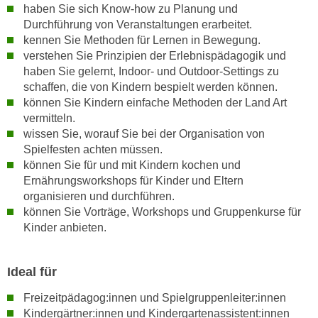
haben Sie sich Know-how zu Planung und
U
Durchführung von Veranstaltungen erarbeitet.
n
kennen Sie Methoden für Lernen in Bewegung.
t
verstehen Sie Prinzipien der Erlebnispädagogik und
e
haben Sie gelernt, Indoor- und Outdoor-Settings zu
r
schaffen, die von Kindern bespielt werden können.
„
können Sie Kindern einfache Methoden der Land Art
E
vermitteln.
i
wissen Sie, worauf Sie bei der Organisation von
n
Spielfesten achten müssen.
s
können Sie für und mit Kindern kochen und
t
Ernährungsworkshops für Kinder und Eltern
organisieren und durchführen.
e
können Sie Vorträge, Workshops und Gruppenkurse für
l
Kinder anbieten.
l
u
n
Ideal für
g
Freizeitpädagog:innen und Spielgruppenleiter:innen
e
Kindergärtner:innen und Kindergartenassistent:innen
n