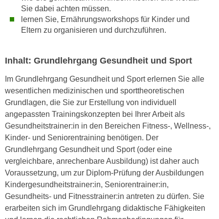
h
r
Sie dabei achten müssen.
e
e
lernen Sie, Ernährungsworkshops für Kinder und
n
Eltern zu organisieren und durchzuführen.
C
I
o
h
o
Inhalt: Grundlehrgang Gesundheit und Sport
r
k
e
i
Im Grundlehrgang Gesundheit und Sport erlernen Sie alle
D
e
wesentlichen medizinischen und sporttheoretischen
a
s
Grundlagen, die Sie zur Erstellung von individuell
t
f
angepassten Trainingskonzepten bei Ihrer Arbeit als
e
ü
Gesundheitstrainer:in in den Bereichen Fitness-, Wellness-,
n
r
Kinder- und Seniorentraining benötigen. Der
k
M
Grundlehrgang Gesundheit und Sport (oder eine
e
a
vergleichbare, anrechenbare Ausbildung) ist daher auch
i
r
Voraussetzung, um zur Diplom-Prüfung der Ausbildungen
n
k
Kindergesundheitstrainer:in, Seniorentrainer:in,
e
e
Gesundheits- und Fitnesstrainer:in antreten zu dürfen. Sie
m
t
erarbeiten sich im Grundlehrgang didaktische Fähigkeiten
d
i