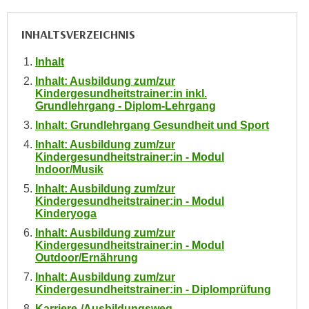
e
e
n
n
INHALTSVERZEICHNIS
e
o
i
Inhalt
t
n
Inhalt: Ausbildung zum/zur
w
s
Kindergesundheitstrainer:in inkl.
e
Grundlehrgang - Diplom-Lehrgang
e
n
Inhalt: Grundlehrgang Gesundheit und Sport
t
d
z
Inhalt: Ausbildung zum/zur
i
Kindergesundheitstrainer:in - Modul
e
g
Indoor/Musik
n
s
Inhalt: Ausbildung zum/zur
,
i
Kindergesundheitstrainer:in - Modul
w
Kinderyoga
n
e
d
Inhalt: Ausbildung zum/zur
l
Kindergesundheitstrainer:in - Modul
.
Outdoor/Ernährung
c
W
h
Inhalt: Ausbildung zum/zur
e
Kindergesundheitstrainer:in - Diplomprüfung
e
n
s
Karriere-/Ausbildungsweg