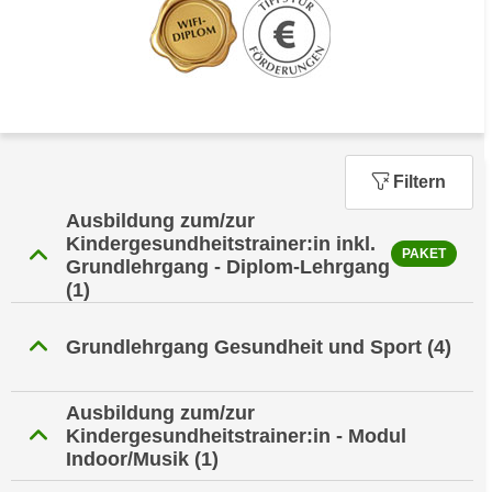
n
h
u
C
r
o
C
o
o
k
o
i
k
Filtern
e
i
s
e
Ausbildung zum/zur
v
Kindergesundheitstrainer:in inkl.
s
PAKET
o
Grundlehrgang - Diplom-Lehrgang
,
(1)
n
d
U
i
S
Grundlehrgang Gesundheit und Sport
(4)
e
-
f
a
ü
Ausbildung zum/zur
m
r
Kindergesundheitstrainer:in - Modul
e
d
Indoor/Musik
(1)
r
i