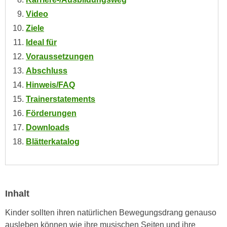
n
i
Video
S
c
i
Ziele
h
e
Ideal für
n
a
Voraussetzungen
i
u
Abschluss
c
f
h
Hinweis/FAQ
„
t
Trainerstatements
A
d
l
Förderungen
e
l
Downloads
m
e
Blätterkatalog
D
a
a
k
t
z
e
e
Inhalt
n
p
s
t
Kinder sollten ihren natürlichen Bewegungsdrang genauso
c
i
ausleben können wie ihre musischen Seiten und ihre