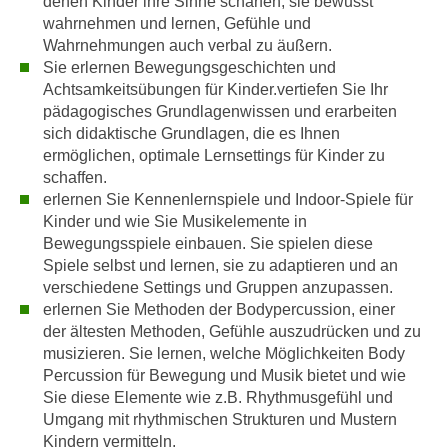
denen Kinder ihre Sinne schärfen, sie bewusst
a
h
wahrnehmen und lernen, Gefühle und
t
Wahrnehmungen auch verbal zu äußern.
m
e
Sie erlernen Bewegungsgeschichten und
e
n
Achtsamkeitsübungen für Kinder.vertiefen Sie Ihr
O
a
pädagogisches Grundlagenwissen und erarbeiten
n
sich didaktische Grundlagen, die es Ihnen
u
l
ermöglichen, optimale Lernsettings für Kinder zu
c
i
schaffen.
h
n
erlernen Sie Kennenlernspiele und Indoor-Spiele für
a
e
Kinder und wie Sie Musikelemente in
n
-
Bewegungsspiele einbauen. Sie spielen diese
U
J
Spiele selbst und lernen, sie zu adaptieren und an
n
o
verschiedene Settings und Gruppen anzupassen.
t
erlernen Sie Methoden der Bodypercussion, einer
u
e
der ältesten Methoden, Gefühle auszudrücken und zu
r
r
musizieren. Sie lernen, welche Möglichkeiten Body
n
n
Percussion für Bewegung und Musik bietet und wie
e
Sie diese Elemente wie z.B. Rhythmusgefühl und
e
y
Umgang mit rhythmischen Strukturen und Mustern
h
z
Kindern vermitteln.
m