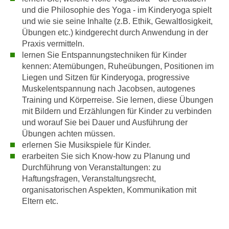
n
und die Philosophie des Yoga - im Kinderyoga spielt
d
E
und wie sie seine Inhalte (z.B. Ethik, Gewaltlosigkeit,
e
U
Übungen etc.) kindgerecht durch Anwendung in der
n
Praxis vermitteln.
-
w
lernen Sie Entspannungstechniken für Kinder
U
i
kennen: Atemübungen, Ruheübungen, Positionen im
S
r
Liegen und Sitzen für Kinderyoga, progressive
A
z
Muskelentspannung nach Jacobsen, autogenes
u
i
Training und Körperreise. Sie lernen, diese Übungen
n
e
mit Bildern und Erzählungen für Kinder zu verbinden
t
l
und worauf Sie bei Dauer und Ausführung der
e
Übungen achten müssen.
o
r
erlernen Sie Musikspiele für Kinder.
r
w
erarbeiten Sie sich Know-how zu Planung und
i
o
Durchführung von Veranstaltungen: zu
e
Haftungsfragen, Veranstaltungsrecht,
r
n
organisatorischen Aspekten, Kommunikation mit
f
t
Eltern etc.
e
i
n
e
h