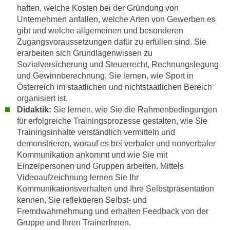
,
haften, welche Kosten bei der Gründung von
n
Unternehmen anfallen, welche Arten von Gewerben es
S
d
gibt und welche allgemeinen und besonderen
i
a
Zugangsvoraussetzungen dafür zu erfüllen sind. Sie
e
u
erarbeiten sich Grundlagenwissen zu
n
s
Sozialversicherung und Steuerrecht, Rechnungslegung
u
g
und Gewinnberechnung. Sie lernen, wie Sport in
r
e
Österreich im staatlichen und nichtstaatlichen Bereich
e
w
organisiert ist.
i
Didaktik:
Sie lernen, wie Sie die Rahmenbedingungen
ä
n
für erfolgreiche Trainingsprozesse gestalten, wie Sie
h
g
Trainingsinhalte verständlich vermitteln und
l
e
demonstrieren, worauf es bei verbaler und nonverbaler
t
Kommunikation ankommt und wie Sie mit
s
e
Einzelpersonen und Gruppen arbeiten. Mittels
c
P
Videoaufzeichnung lernen Sie Ihr
h
a
Kommunikationsverhalten und Ihre Selbstpräsentation
r
r
kennen, Sie reflektieren Selbst- und
ä
t
Fremdwahrnehmung und erhalten Feedback von der
n
n
Gruppe und Ihren TrainerInnen.
k