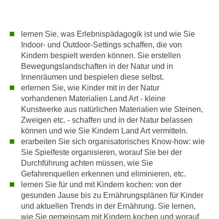
u
e
b
n
i
lernen Sie, was Erlebnispädagogik ist und wie Sie
i
e
Indoor- und Outdoor-Settings schaffen, die von
n
t
Kindern bespielt werden können. Sie erstellen
d
e
Bewegungslandschaften in der Natur und in
e
n
Innenräumen und bespielen diese selbst.
n
,
erlernen Sie, wie Kinder mit in der Natur
U
w
vorhandenen Materialien Land Art - kleine
S
e
Kunstwerke aus natürlichen Materialien wie Steinen,
A
Zweigen etc. - schaffen und in der Natur belassen
r
,
können und wie Sie Kindern Land Art vermitteln.
d
b
erarbeiten Sie sich organisatorisches Know-how: wie
e
e
Sie Spielfeste organisieren, worauf Sie bei der
n
Durchführung achten müssen, wie Sie
i
w
Gefahrenquellen erkennen und eliminieren, etc.
w
e
lernen Sie für und mit Kindern kochen: von der
e
i
gesunden Jause bis zu Ernährungsplänen für Kinder
l
t
und aktuellen Trends in der Ernährung. Sie lernen,
c
e
wie Sie gemeinsam mit Kindern kochen und worauf