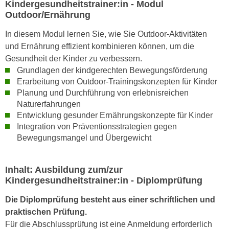
Kindergesundheitstrainer:in - Modul
t
A
Outdoor/Ernährung
e
u
g
In diesem Modul lernen Sie, wie Sie Outdoor-Aktivitäten
f
e
und Ernährung effizient kombinieren können, um die
l
n
Gesundheit der Kinder zu verbessern.
i
i
Grundlagen der kindgerechten Bewegungsförderung
s
e
Erarbeitung von Outdoor-Trainingskonzepten für Kinder
t
Planung und Durchführung von erlebnisreichen
ß
u
Naturerfahrungen
e
n
Entwicklung gesunder Ernährungskonzepte für Kinder
n
g
Integration von Präventionsstrategien gegen
u
d
Bewegungsmangel und Übergewicht
n
e
d
r
i
Inhalt: Ausbildung zum/zur
P
n
Kindergesundheitstrainer:in - Diplomprüfung
a
s
r
Die Diplomprüfung besteht aus einer schriftlichen und
b
t
praktischen Prüfung.
e
n
Für die Abschlussprüfung ist eine Anmeldung erforderlich
s