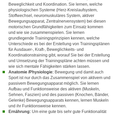
r
Beweglichkeit und Koordination. Sie lernen, welche
h
u
physiologischen Systeme (Herz-Kreislaufsystem,
t
n
Stoffwechsel, neuromuskuläres System, aktiver
a
g
Bewegungsapparat, Zentralnervensystem) bei diesen
n
s
motorischen Grundfähigkeiten zum Einsatz kommen
g
und wie sie zusammenspielen. Sie lernen
z
e
grundlegende Trainingsprinzipien kennen, welche
w
m
Unterschiede es bei der Erstellung von Trainingsplänen
e
e
für Ausdauer-, Kraft-, Beweglichkeits- und
c
Koordinationstraining gibt, worauf Sie bei der Erstellung
s
k
und Umsetzung der Trainingspläne achten müssen und
s
e
wie sich mentale Fähigkeiten stärken lassen.
e
g
Anatomie /Physiologie:
Bewegung und damit auch
n
e
Sport ist nur durch das Zusammenspiel von aktivem und
e
s
passivem Bewegungsapparat möglich. Sie lernen
n
e
Aufbau und Funktionsweise des aktiven (Muskeln,
S
t
Sehnen, Faszien) und des passiven (Knochen, Bänder,
c
Gelenke) Bewegungsapparats kennen, lernen Muskeln
z
h
und ihr Funktionsweise kennen.
t
u
Ernährung:
Um eine gute bis sehr gute Funktionalität
.