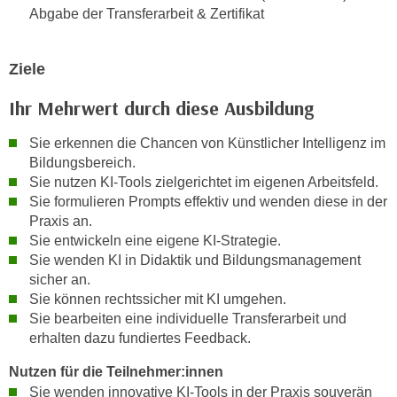
n
Abgabe der Transferarbeit & Zertifikat
d
E
e
U
n
Ziele
-
w
U
Ihr Mehrwert durch diese Ausbildung
i
S
r
A
Sie erkennen die Chancen von Künstlicher Intelligenz im
z
u
Bildungsbereich.
i
Sie nutzen KI-Tools zielgerichtet im eigenen Arbeitsfeld.
n
e
Sie formulieren Prompts effektiv und wenden diese in der
t
l
Praxis an.
e
o
Sie entwickeln eine eigene KI-Strategie.
r
r
Sie wenden KI in Didaktik und Bildungsmanagement
w
i
sicher an.
o
e
Sie können rechtssicher mit KI umgehen.
r
n
Sie bearbeiten eine individuelle Transferarbeit und
f
erhalten dazu fundiertes Feedback.
t
e
i
Nutzen für die Teilnehmer:innen
n
e
Sie wenden innovative KI-Tools in der Praxis souverän
h