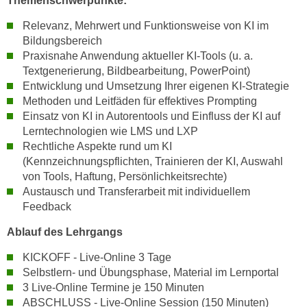
Themenschwerpunkte:
h
e
u
Relevanz, Mehrwert und Funktionsweise von KI im
r
t
Bildungsbereich
e
z
Praxisnahe Anwendung aktueller KI-Tools (u. a.
n
a
Textgenerierung, Bildbearbeitung, PowerPoint)
“
Entwicklung und Umsetzung Ihrer eigenen KI-Strategie
b
k
Methoden und Leitfäden für effektives Prompting
k
l
Einsatz von KI in Autorentools und Einfluss der KI auf
o
i
Lerntechnologien wie LMS und LXP
m
c
Rechtliche Aspekte rund um KI
m
k
(Kennzeichnungspflichten, Trainieren der KI, Auswahl
e
e
von Tools, Haftung, Persönlichkeitsrechte)
n
n
Austausch und Transferarbeit mit individuellem
z
Feedback
,
w
v
Ablauf des Lehrgangs
i
e
s
r
KICKOFF - Live-Online 3 Tage
c
Selbstlern- und Übungsphase, Material im Lernportal
w
h
3 Live-Online Termine je 150 Minuten
e
e
ABSCHLUSS - Live-Online Session (150 Minuten)
n