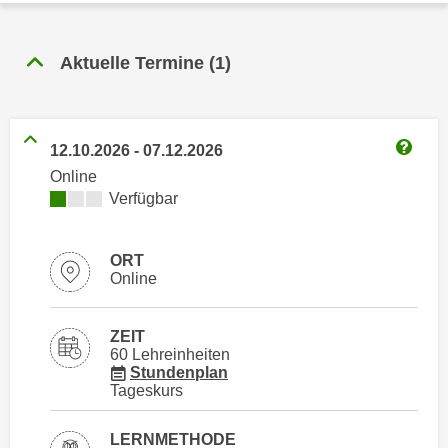
n
h
u
C
r
Aktuelle Termine
(
1
)
o
C
o
o
k
o
i
12.10.2026
-
07.12.2026
k
Weitere
e
i
Online
s
Kursverfügbarkeit:
Verfügbar
e
v
s
o
,
ORT
n
d
Online
U
i
S
e
-
ZEIT
f
60 Lehreinheiten
a
ü
für Veranstaltung 1129016
Stundenplan
m
Tageskurs
r
e
d
r
i
LERNMETHODE