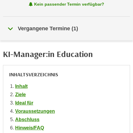
Kein passender Termin verfügbar?
e
e
n
n
e
o
i
Vergangene Termine
(
1
)
t
n
w
s
e
e
n
KI-Manager:in Education
t
d
z
i
e
g
INHALTSVERZEICHNIS
n
s
,
i
Inhalt
w
n
Ziele
e
d
Ideal für
l
.
Voraussetzungen
c
W
h
Abschluss
e
e
Hinweis/FAQ
n
s