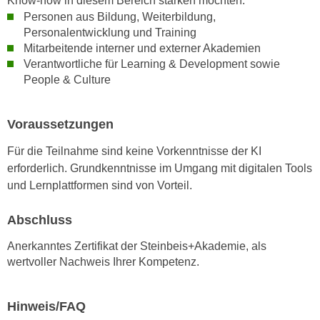
Know-how in diesem Bereich stärken möchten.
k
z
Personen aus Bildung, Weiterbildung,
i
w
Personalentwicklung und Training
e
e
Mitarbeitende interner und externer Akademien
-
c
Verantwortliche für Learning & Development sowie
S
k
People & Culture
e
e
t
n
Voraussetzungen
z
u
u
n
Für die Teilnahme sind keine Vorkenntnisse der KI
n
d
erforderlich. Grundkenntnisse im Umgang mit digitalen Tools
g
u
und Lernplattformen sind von Vorteil.
z
m
u
f
Abschluss
s
ü
t
Anerkanntes Zertifikat der Steinbeis+Akademie, als
r
wertvoller Nachweis Ihrer Kompetenz.
i
S
m
i
m
e
Hinweis/FAQ
e
r