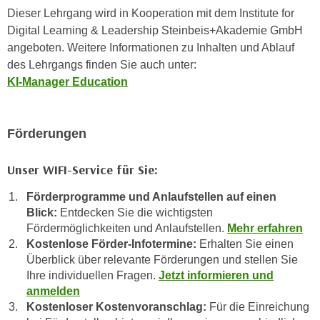
n
Dieser Lehrgang wird in Kooperation mit dem Institute for
e
,
Digital Learning & Leadership Steinbeis+Akademie GmbH
l
g
angeboten. Weitere Informationen zu Inhalten und Ablauf
e
e
des Lehrgangs finden Sie auch unter:
v
l
KI-Manager Education
a
a
n
n
t
g
Förderungen
e
e
I
n
Unser WIFI-Service für Sie:
n
I
h
Förderprogramme und Anlaufstellen auf einen
h
a
Blick:
Entdecken Sie die wichtigsten
r
l
Fördermöglichkeiten und Anlaufstellen.
Mehr erfahren
e
t
Kostenlose Förder-Infotermine:
Erhalten Sie einen
d
e
Überblick über relevante Förderungen und stellen Sie
u
a
Ihre individuellen Fragen.
Jetzt informieren und
r
n
anmelden
c
Kostenloser Kostenvoranschlag:
Für die Einreichung
z
h