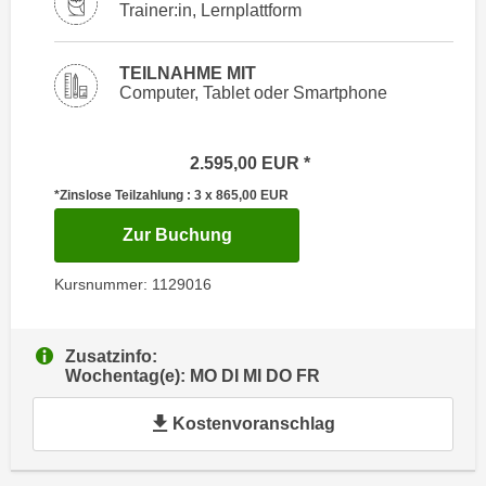
i
Trainer:in, Lernplattform
e
k
F
a
u
TEILNAHME MIT
n
Computer, Tablet oder Smartphone
n
i
k
s
t
2.595,00
EUR
c
i
h
*Zinslose Teilzahlung : 3 x 865,00
EUR
o
e
n
für Termin: 12.10.2026 - 07.12
Zur Buchung
n
d
U
e
Kursnummer: 1129016
n
r
t
W
e
e
Zusatzinfo:
r
Wochentag(e): MO DI MI DO FR
b
n
s
Kostenvoranschlag
e
e
h
i
m
t