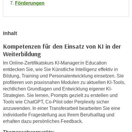
n
Förderungen
i
S
c
i
h
e
n
a
Inhalt
i
u
c
f
Kompetenzen für den Einsatz von KI in der
h
„
Weiterbildung
t
A
Im Online-Zertifikatskurs KI-Manager:in Education
d
l
entdecken Sie, wie Sie Künstliche Intelligenz effektiv in
e
l
Bildung, Training und Personalentwicklung einsetzen. Sie
m
e
profitieren von praxisnahen Modulen zu aktuellen KI-Tools,
D
a
rechtlichen Grundlagen und Entwicklung eigener KI-
a
k
Strategien. Sie lernen, Prompts gezielt zu erstellen und
t
z
Tools wie ChatGPT, Co-Pilot oder Perplexity sicher
e
e
anzuwenden. In einer Transferarbeit bearbeiten Sie eine
n
individuelle Fragestellung aus Ihrem Berufsalltag und
p
s
erhalten dazu persönliches Feedback.
t
c
i