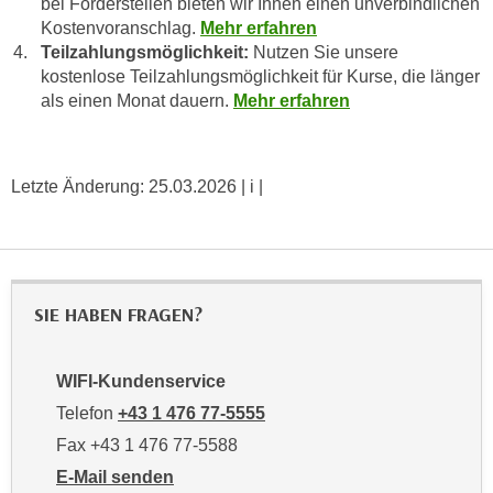
bei Förderstellen bieten wir Ihnen einen unverbindlichen
u
d
Kostenvoranschlag.
Mehr erfahren
z
i
Teilzahlungsmöglichkeit:
Nutzen Sie unsere
e
kostenlose Teilzahlungsmöglichkeit für Kurse, die länger
e
i
als einen Monat dauern.
Mehr erfahren
C
g
o
e
o
n
k
Letzte Änderung:
25.03.2026
| i |
.
i
U
e
m
s
I
e
h
SIE HABEN FRAGEN?
r
n
h
e
o
n
WIFI-Kundenservice
b
d
Telefon
+43 1 476 77-5555
e
a
Fax +43 1 476 77-5588
n
r
e
E-Mail senden
ü