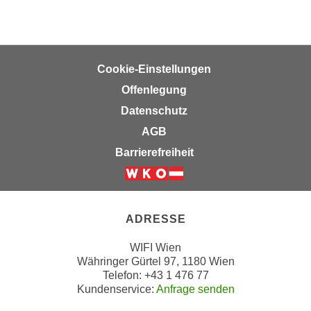
u
e
b
n
i
i
e
n
Cookie-Einstellungen
t
d
e
Offenlegung
e
n
Datenschutz
n
,
AGB
U
w
S
Barrierefreiheit
e
A
r
,
Weiter zur Website der Wirts
d
b
e
e
ADRESSE
n
i
w
WIFI Wien
w
e
Währinger Gürtel 97, 1180 Wien
e
i
Telefon: +43 1 476 77
l
t
Kundenservice:
Anfrage senden
c
e