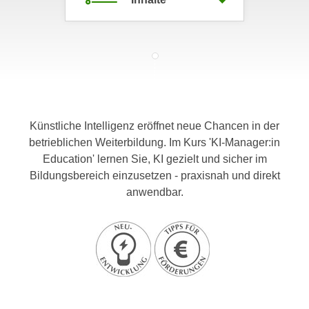
c
i
h
m
t
m
e
u
n
n
S
g
i
v
Künstliche Intelligenz eröffnet neue Chancen in der
e
e
betrieblichen Weiterbildung. Im Kurs 'KI-Manager:in
,
r
Education' lernen Sie, KI gezielt und sicher im
d
w
Bildungsbereich einzusetzen - praxisnah und direkt
a
e
anwendbar.
s
n
s
d
w
e
i
n
r
w
a
i
u
r
c