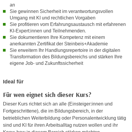
r
an
a
t
Sie gewinnen Sicherheit im verantwortungsvollen
b
e
Umgang mit KI und rechtlichen Vorgaben
e
C
Sie profitieren vom Erfahrungsaustausch mit erfahrenen
n
o
KI-Expert:innen und Teilnehmenden.
.
Sie dokumentieren Ihre Kompetenz mit einem
o
W
anerkannten Zertifikat der Steinbeis+Akademie
k
e
Sie erweitern Ihr Handlungsrepertoire in der digitalen
i
n
Transformation des Bildungsbereichs und stärken Ihre
e
eigene Job- und Zukunftssicherheit
n
s
S
z
i
u
Ideal für
e
A
d
Für wen eignet sich dieser Kurs?
n
e
a
Dieser Kurs richtet sich an alle (Einsteiger:innen und
r
l
Fortgeschrittene), die im Bildungsbereich, in der
C
y
betrieblichen Weiterbildung oder Personalentwicklung tätig
o
s
sind und KI für ihren Arbeitsalltag nutzen wollen und ihr
o
e