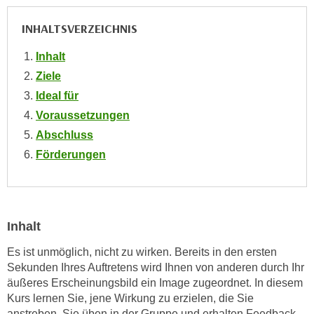
i
e
k
INHALTSVERZEICHNIS
F
a
u
n
Inhalt
n
i
Ziele
k
s
t
Ideal für
c
i
Voraussetzungen
h
o
Abschluss
e
n
Förderungen
n
d
U
e
n
r
t
W
e
Inhalt
e
r
b
Es ist unmöglich, nicht zu wirken. Bereits in den ersten
n
s
Sekunden Ihres Auftretens wird Ihnen von anderen durch Ihr
e
e
äußeres Erscheinungsbild ein Image zugeordnet. In diesem
h
i
Kurs lernen Sie, jene Wirkung zu erzielen, die Sie
m
t
anstreben. Sie üben in der Gruppe und erhalten Feedback