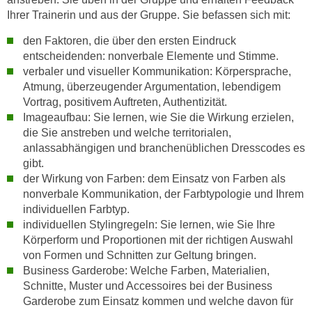
e
Ihrer Trainerin und aus der Gruppe. Sie befassen sich mit:
e
n
n
den Faktoren, die über den ersten Eindruck
e
o
entscheidenden: nonverbale Elemente und Stimme.
i
t
verbaler und visueller Kommunikation: Körpersprache,
n
w
Atmung, überzeugender Argumentation, lebendigem
s
e
Vortrag, positivem Auftreten, Authentizität.
e
n
Imageaufbau: Sie lernen, wie Sie die Wirkung erzielen,
t
die Sie anstreben und welche territorialen,
d
z
anlassabhängigen und branchenüblichen Dresscodes es
i
e
gibt.
g
n
der Wirkung von Farben: dem Einsatz von Farben als
s
nonverbale Kommunikation, der Farbtypologie und Ihrem
,
i
individuellen Farbtyp.
w
n
individuellen Stylingregeln: Sie lernen, wie Sie Ihre
e
d
Körperform und Proportionen mit der richtigen Auswahl
l
.
von Formen und Schnitten zur Geltung bringen.
c
W
Business Garderobe: Welche Farben, Materialien,
h
e
Schnitte, Muster und Accessoires bei der Business
e
n
Garderobe zum Einsatz kommen und welche davon für
s