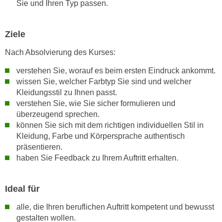
Sie und Ihren Typ passen.
n
i
S
c
i
Ziele
h
e
n
a
Nach Absolvierung des Kurses:
i
u
verstehen Sie, worauf es beim ersten Eindruck ankommt.
c
f
wissen Sie, welcher Farbtyp Sie sind und welcher
h
„
Kleidungsstil zu Ihnen passt.
t
A
verstehen Sie, wie Sie sicher formulieren und
d
l
überzeugend sprechen.
e
l
können Sie sich mit dem richtigen individuellen Stil in
m
e
Kleidung, Farbe und Körpersprache authentisch
D
a
präsentieren.
a
haben Sie Feedback zu Ihrem Auftritt erhalten.
k
t
z
e
e
Ideal für
n
p
s
t
alle, die Ihren beruflichen Auftritt kompetent und bewusst
c
i
gestalten wollen.