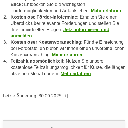
n
Blick:
Entdecken Sie die wichtigsten
d
Fördermöglichkeiten und Anlaufstellen.
Mehr erfahren
E
e
Kostenlose Förder-Infotermine:
Erhalten Sie einen
U
n
Überblick über relevante Förderungen und stellen Sie
-
w
Ihre individuellen Fragen.
Jetzt informieren und
U
i
anmelden
S
r
Kostenloser Kostenvoranschlag:
Für die Einreichung
A
z
bei Förderstellen bieten wir Ihnen einen unverbindlichen
u
i
Kostenvoranschlag.
Mehr erfahren
n
Teilzahlungsmöglichkeit:
Nutzen Sie unsere
e
t
kostenlose Teilzahlungsmöglichkeit für Kurse, die länger
l
e
als einen Monat dauern.
Mehr erfahren
o
r
r
w
i
o
e
Letzte Änderung:
30.09.2025
| i |
r
n
f
t
e
i
n
e
h