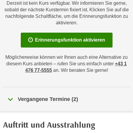
n
Derzeit ist kein Kurs verfügbar. Wir informieren Sie gerne,
h
u
sobald der nächste Kurstermin fixiert ist. Klicken Sie auf die
C
nachfolgende Schaltfläche, um die Erinnerungsfunktion zu
r
o
aktivieren.
C
o
o
k
o
Erinnerungsfunktion aktivieren
i
k
e
i
s
Möglicherweise können wir Ihnen auch eine Alternative zu
e
diesem Kurs anbieten – rufen Sie uns einfach unter
+43 1
v
s
476 77-5555
an. Wir beraten Sie gerne!
o
,
n
d
U
i
S
e
Vergangene Termine
(
2
)
-
f
a
ü
m
r
e
Auftritt und Ausstrahlung
d
r
i