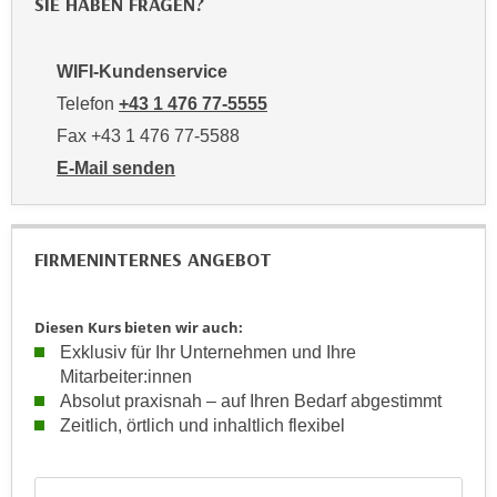
SIE HABEN FRAGEN?
r
a
t
b
e
WIFI-Kundenservice
e
C
Telefon
+43 1 476 77-5555
n
o
.
Fax +43 1 476 77-5588
o
W
k
E-Mail senden
e
an WIFI-Kundenservice: https://www.wifiwien.at/artik
i
n
e
n
s
FIRMENINTERNES ANGEBOT
S
z
i
u
e
Diesen Kurs bieten wir auch:
A
d
Exklusiv für Ihr Unternehmen und Ihre
n
e
Mitarbeiter:innen
a
r
Absolut praxisnah – auf Ihren Bedarf abgestimmt
l
C
Zeitlich, örtlich und inhaltlich flexibel
y
o
s
o
Formular: Anfrage für firmeninterne maßgeschneiderte Train
e