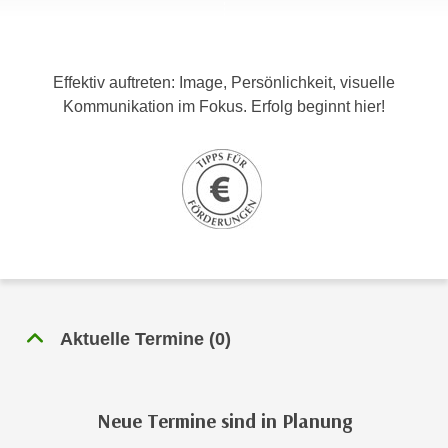
c
i
h
m
t
m
Effektiv auftreten: Image, Persönlichkeit, visuelle
e
u
Kommunikation im Fokus. Erfolg beginnt hier!
n
n
S
g
i
v
e
e
,
r
d
w
a
e
s
n
s
d
w
e
Aktuelle Termine
(
0
)
i
n
r
w
a
i
Neue Termine sind in Planung
u
r
c