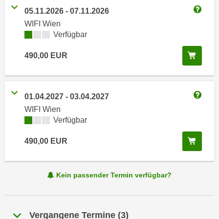
n
05.11.2026
-
07.11.2026
h
u
Weitere
C
WIFI Wien
r
Kursverfügbarkeit:
Verfügbar
o
C
o
o
In de
490,00
EUR
k
o
i
k
e
i
s
01.04.2027
-
03.04.2027
e
Weitere
v
s
WIFI Wien
o
Kursverfügbarkeit:
Verfügbar
,
n
d
U
In de
490,00
EUR
i
S
e
-
f
Kein passender Termin verfügbar?
a
ü
m
r
e
d
r
Vergangene Termine
(
3
)
i