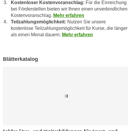
r
Kostenloser Kostenvoranschlag:
Für die Einreichung
a
bei Förderstellen bieten wir Ihnen einen unverbindlichen
t
b
Kostenvoranschlag.
Mehr erfahren
e
e
Teilzahlungsmöglichkeit:
Nutzen Sie unsere
C
n
kostenlose Teilzahlungsmöglichkeit für Kurse, die länger
o
als einen Monat dauern.
Mehr erfahren
.
o
W
k
e
i
n
e
Blätterkatalog
n
s
S
z
i
u
e
A
d
n
e
a
r
l
C
y
o
s
o
e