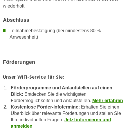
n
wiederholt!
d
E
e
U
Abschluss
n
-
w
Teilnahmebestätigung (bei mindestens 80 %
U
i
Anwesenheit)
S
r
A
z
u
i
n
Förderungen
e
t
l
e
Unser WIFI-Service für Sie:
o
r
r
Förderprogramme und Anlaufstellen auf einen
w
i
Blick:
Entdecken Sie die wichtigsten
o
e
Fördermöglichkeiten und Anlaufstellen.
Mehr erfahren
r
n
Kostenlose Förder-Infotermine:
Erhalten Sie einen
f
t
Überblick über relevante Förderungen und stellen Sie
e
i
Ihre individuellen Fragen.
Jetzt informieren und
n
e
anmelden
h