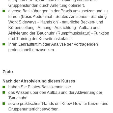
n
Gruppenstunden durch Anleitung optimiert.
i
S
diverse Basisübungen in der Praxis umzusetzen und zu
c
i
lehren (Basic Abdominal - Seated Armseries - Standing
h
e
Work Sideways - 'Hands on' - natürliche Becken- und
n
a
Körperstellung - Atmung - Ausrichtung - Aufbau und
i
u
Aktivierung der 'Bauchuhr' (Rumpfmuskulatur) - Funktion
c
f
und Training der Korsettmuskulatur.
h
„
Ihren Lehrauftritt mit der Analyse der Vortragenden
t
professionell umzusetzen.
A
d
l
e
l
m
e
Ziele
D
a
a
k
Nach der Absolvierung dieses Kurses
t
z
haben Sie Pilates-Basiskenntnisse
e
das Wissen über den Aufbau und der Aktivierung der
e
n
'Bauchuhr'
p
s
sowie praktisches 'Hands on'-Know-How für Einzel- und
t
c
Gruppenunterricht erworben.
i