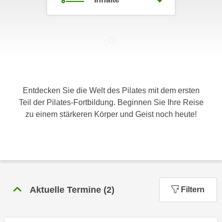
c
i
h
m
t
m
e
u
n
n
S
g
i
v
Entdecken Sie die Welt des Pilates mit dem ersten
e
e
Teil der Pilates-Fortbildung. Beginnen Sie Ihre Reise
,
r
zu einem stärkeren Körper und Geist noch heute!
d
w
a
e
s
n
s
d
w
e
i
n
r
Aktuelle Termine
(
2
)
Filtern
w
a
i
u
r
c