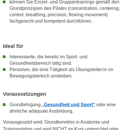
können Sie Einzel- und Gruppentrainings gemäß den
h
e
Grundprinzipien des Pilates (concentration, centering,
u
r
control, breathing, precision, flowing movement)
t
e
fachgerecht und kompetent durchführen.
z
n
a
“
b
k
k
Ideal für
l
o
i
Interessierte, die bereits im Sport- und
m
c
Gesundheitsbereich tätig sind.
m
k
Personen, die eine Tätigkeit als Übungsleiter:in im
e
e
Bewegungsbereich anstreben.
n
n
z
,
w
Voraussetzungen
v
i
e
Grundlehrgang
„Gesundheit und Sport“
oder eine
s
r
ähnliche adäquate Ausbildung.
c
w
h
Vorausgesetzt wird: Grundkenntnis in Anatomie und
e
e
Trainingslehre und wird NICHT im Kurs unterrichtet oder
n