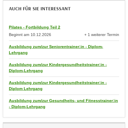
n
e
AUCH FÜR SIE INTERESSANT
,
l
g
e
e
v
Pilates - Fortbildung Teil 2
l
a
Beginnt am
10.12.2026
+ 1 weiterer Termin
a
anzeigen
n
n
Ausbildung zum/zur Seniorentrainer:in - Diplom-
t
g
Lehrgang
e
e
I
Ausbildung zum/zur Kindergesundheitstrainer:in -
n
n
Diplom-Lehrgang
I
h
h
a
Ausbildung zum/zur Kindergesundheitstrainer:in -
r
Diplom Lehrgang
l
e
t
d
Ausbildung zum/zur Gesundheits- und Fitnesstrainer:in
e
- Diplom-Lehrgang
u
a
r
n
c
z
h