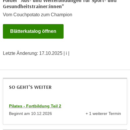
Folder "Aus- und Weiterbildungen für Sport- und
k
z
Gesundheitstrainer:innen"
i
w
Vom Couchpotato zum Champion
e
e
-
c
S
Blätterkatalog öffnen
k
e
e
t
n
z
u
Letzte Änderung:
17.10.2025
| i |
u
n
n
d
g
u
z
m
u
SO GEHT'S WEITER
f
s
ü
t
r
Pilates - Fortbildung Teil 2
i
S
m
Beginnt am
10.12.2026
+ 1 weiterer Termin
i
anzeigen
m
e
e
r