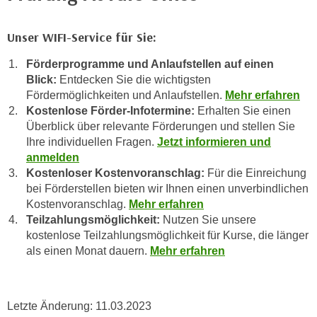
n
i
S
c
Unser WIFI-Service für Sie:
i
h
e
Förderprogramme und Anlaufstellen auf einen
n
a
Blick:
Entdecken Sie die wichtigsten
i
u
Fördermöglichkeiten und Anlaufstellen.
Mehr erfahren
c
f
Kostenlose Förder-Infotermine:
Erhalten Sie einen
h
„
Überblick über relevante Förderungen und stellen Sie
t
A
Ihre individuellen Fragen.
Jetzt informieren und
d
anmelden
l
e
Kostenloser Kostenvoranschlag:
Für die Einreichung
l
m
bei Förderstellen bieten wir Ihnen einen unverbindlichen
e
D
Kostenvoranschlag.
Mehr erfahren
a
Teilzahlungsmöglichkeit:
Nutzen Sie unsere
a
k
kostenlose Teilzahlungsmöglichkeit für Kurse, die länger
t
z
als einen Monat dauern.
Mehr erfahren
e
e
n
p
s
t
c
Letzte Änderung:
11.03.2023
i