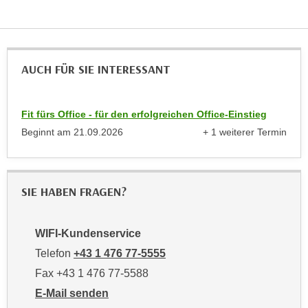
h
e
u
r
t
e
z
n
AUCH FÜR SIE INTERESSANT
a
“
b
k
k
l
Fit fürs Office - für den erfolgreichen Office-Einstieg
o
i
Beginnt am
21.09.2026
+ 1 weiterer Termin
m
c
anzeigen
m
k
e
e
n
SIE HABEN FRAGEN?
n
z
,
w
v
WIFI-Kundenservice
i
e
s
Telefon
+43 1 476 77-5555
r
c
Fax +43 1 476 77-5588
w
h
e
E-Mail senden
e
n