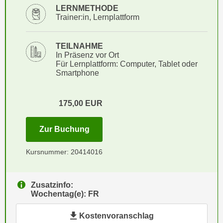
i
e
LERNMETHODE
k
Trainer:in, Lernplattform
F
a
u
n
n
TEILNAHME
i
In Präsenz vor Ort
k
s
Für Lernplattform: Computer, Tablet oder
t
Smartphone
c
i
h
o
e
n
175,00
EUR
n
d
U
e
für Termin: 11.12.2026 mit der Ku
Zur Buchung
n
r
t
W
Kursnummer: 20414016
e
e
r
b
n
Zusatzinfo:
s
Wochentag(e): FR
e
e
h
i
Kostenvoranschlag
m
t