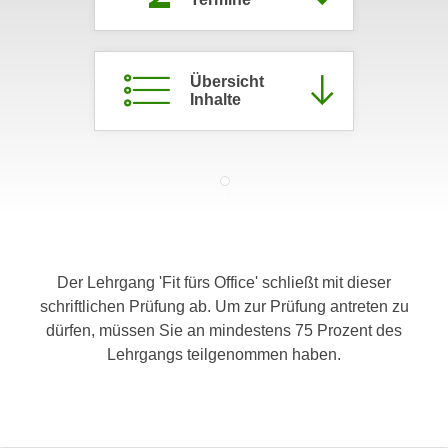
c
i
h
m
t
m
Übersicht
e
u
Inhalte
n
n
S
g
i
v
e
e
,
r
d
w
a
e
s
Der Lehrgang 'Fit fürs Office' schließt mit dieser
n
s
schriftlichen Prüfung ab. Um zur Prüfung antreten zu
d
w
dürfen, müssen Sie an mindestens 75 Prozent des
e
i
Lehrgangs teilgenommen haben.
n
r
w
a
i
u
r
c