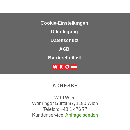
r
a
t
b
e
e
C
Cookie-Einstellungen
n
o
Offenlegung
.
o
Datenschutz
W
k
e
AGB
i
n
e
Barrierefreiheit
n
s
S
z
Weiter zur Website der Wirts
i
u
e
A
ADRESSE
d
n
e
WIFI Wien
a
Währinger Gürtel 97, 1180 Wien
r
l
Telefon: +43 1 476 77
C
y
Kundenservice:
Anfrage senden
o
s
o
e