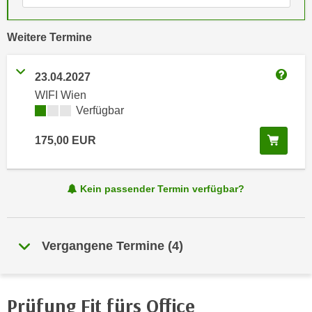
e
e
n
n
vergangene
Weitere
Termine
e
o
i
t
23.04.2027
n
w
Weitere
s
WIFI Wien
e
Kursverfügbarkeit:
Verfügbar
e
n
t
d
In de
175,00
EUR
z
i
e
g
n
s
Kein passender Termin verfügbar?
,
i
w
n
e
d
l
Vergangene Termine
(
4
)
.
c
W
h
e
e
n
Prüfung Fit fürs Office
s