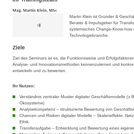
e
n
Mag. Martin Klein, MSc
n
d
Martin Klein ist Gründer & Gesch
E
e
Berater & Impulsgeber für Transfo
U
n
systemisches Change-Know-how mi
-
w
Technologiebranche.
U
i
S
Ziele
r
A
z
Ziel des Seminars ist es, die Funktionsweise und Erfolgsfaktore
u
i
Analyse- und Innovationsmethoden kennenzulernen und konkre
n
e
entwickeln und zu bewerten.
t
l
e
o
Ihr Nutzen:
r
r
w
Verständnis zentraler Muster digitaler Geschäftsmodelle (z.B
i
Ökosysteme)
o
e
Analysekompetenz – strukturierte Bewertung von Geschäfts
r
n
Chancen und Risiken digitaler Modelle – Skaleneffekte, Netz
f
t
Ethik
e
i
Transferaufgabe – Entwicklung und Bewertung eines eigene
n