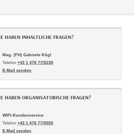
IE HABEN INHALTLICHE FRAGEN?
Mag. (FH) Gabriele Kögl
Telefon
+43 1 476 77/5235
E-Mail senden
an Mag. (FH) Gabriele Kögl: mailto:5235-pmv@wifiwien.at
IE HABEN ORGANISATORISCHE FRAGEN?
WIFI-Kundenservice
Telefon
+43 1 476 77/5555
E-Mail senden