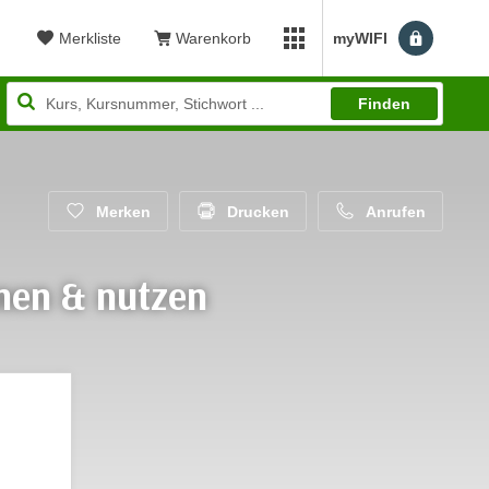
Merkliste
Warenkorb
myWIFI
Benutzerm
myWIFI Apps öffnen
Finden
Merken
Drucken
Anrufen
nen & nutzen