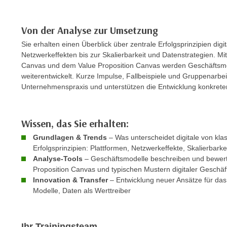
c
i
h
e
u
Von der Analyse zur Umsetzung
r
t
e
Sie erhalten einen Überblick über zentrale Erfolgsprinzipien dig
z
n
Netzwerkeffekten bis zur Skalierbarkeit und Datenstrategien. Mi
a
Canvas und dem Value Proposition Canvas werden Geschäftsmo
“
b
weiterentwickelt. Kurze Impulse, Fallbeispiele und Gruppenarbei
k
k
Unternehmenspraxis und unterstützen die Entwicklung konkrete
l
o
i
m
c
Wissen, das Sie erhalten:
m
k
e
Grundlagen & Trends
– Was unterscheidet digitale von kl
e
n
Erfolgsprinzipien: Plattformen, Netzwerkeffekte, Skalierbarke
n
Analyse-Tools
– Geschäftsmodelle beschreiben und bewert
z
,
Proposition Canvas und typischen Mustern digitaler Geschä
w
v
Innovation & Transfer
– Entwicklung neuer Ansätze für das
i
e
Modelle, Daten als Werttreiber
s
r
c
w
h
e
Ihr Trainingsteam