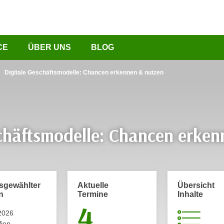
CE
ÜBER UNS
BLOG
Digitale Geschäftsmodelle: Chancen erkennen & nutzen
schäftsmodelle: Chancen erken
usgewählter
Aktuelle
Übersicht
n
Termine
Inhalte
4
2026
ien