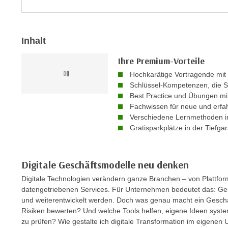
n
s
n
i
S
c
i
Inhalt
h
e
n
Ihre Premium-Vorteile
a
i
Hochkarätige Vortragende mit
u
c
Schlüssel-Kompetenzen, die S
f
h
Best Practice und Übungen m
„
Fachwissen für neue und erfa
t
A
Verschiedene Lernmethoden in
d
l
Gratisparkplätze in der Tiefga
e
l
m
e
D
a
Digitale Geschäftsmodelle neu denken
a
k
Digitale Technologien verändern ganze Branchen – von Plattfor
t
z
datengetriebenen Services. Für Unternehmen bedeutet das: Ge
e
e
und weiterentwickelt werden. Doch was genau macht ein Geschä
n
p
Risiken bewerten? Und welche Tools helfen, eigene Ideen system
s
t
zu prüfen? Wie gestalte ich digitale Transformation im eigene