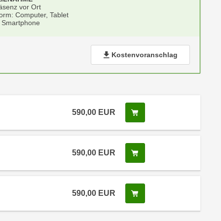
äsenz vor Ort
form: Computer, Tablet
 Smartphone
Kostenvoranschlag
590,00
EUR
In den Warenkorb legen
 Anmeldestatus "Verfügbar"
590,00
EUR
In den Warenkorb legen
 Anmeldestatus "Verfügbar"
590,00
EUR
In den Warenkorb legen
 Anmeldestatus "Verfügbar"