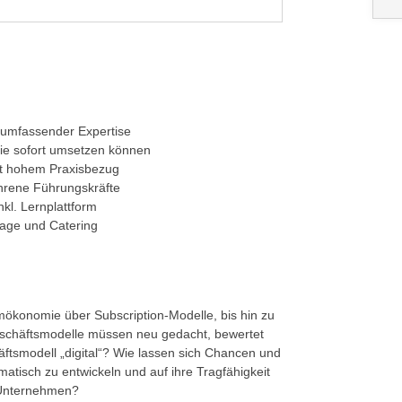
 umfassender Expertise
ie sofort umsetzen können
it hohem Praxisbezug
hrene Führungskräfte
kl. Lernplattform
rage und Catering
mökonomie über Subscription-Modelle, bis hin zu
schäftsmodelle müssen neu gedacht, bewertet
ftsmodell „digital“? Wie lassen sich Chancen und
atisch zu entwickeln und auf ihre Tragfähigkeit
n Unternehmen?