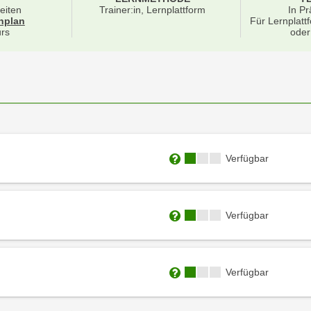
eiten
Trainer:in, Lernplattform
In Pr
für Veranstaltung 24326016
nplan
Für Lernplatt
rs
oder
Kursverfügbarkeit:
Verfügbar
Weitere Informationen zum
Kursverfügbarkeit:
Verfügbar
Weitere Informationen zum
Kursverfügbarkeit:
Verfügbar
Weitere Informationen zum