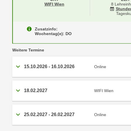
r
i
Standortinformationen zu
öffnen
WIFI Wien
8 Lehreinh
i
Stunde
e
Tagesku
k
F
a
u
n
Zusatzinfo:
n
Wochentag(e): DO
i
k
s
t
vergangene
c
Weitere
Termine
i
h
o
e
n
15.10.2026
-
16.10.2026
Online
n
d
U
e
n
r
18.02.2027
WIFI Wien
t
W
e
e
r
b
n
25.02.2027
-
26.02.2027
Online
s
e
e
h
i