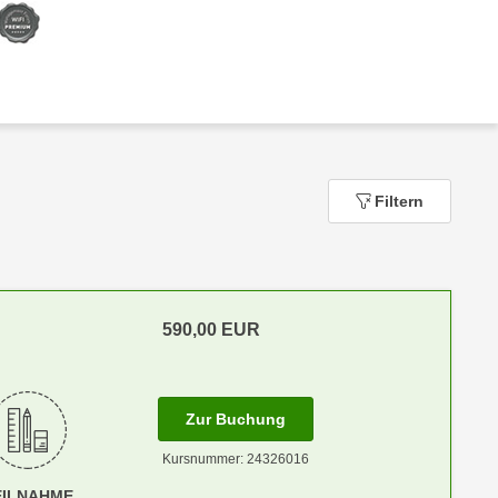
Filtern
590,00
EUR
m Anmeldestatus "Verfügbar"
für Termin: 10.09.2026 mit
Zur Buchung
Kursnummer: 24326016
EILNAHME