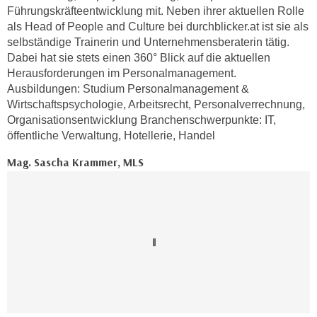
r
Führungskräfteentwicklung mit. Neben ihrer aktuellen Rolle
a
t
als Head of People and Culture bei durchblicker.at ist sie als
b
e
selbständige Trainerin und Unternehmensberaterin tätig.
e
C
Dabei hat sie stets einen 360° Blick auf die aktuellen
n
o
Herausforderungen im Personalmanagement.
.
Ausbildungen: Studium Personalmanagement &
o
W
Wirtschaftspsychologie, Arbeitsrecht, Personalverrechnung,
k
e
Organisationsentwicklung Branchenschwerpunkte: IT,
i
n
öffentliche Verwaltung, Hotellerie, Handel
e
n
s
Mag. Sascha Krammer, MLS
S
z
i
u
e
A
d
n
e
a
r
l
C
y
o
s
o
e