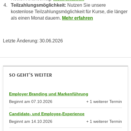
u
Teilzahlungsmöglichkeit:
Nutzen Sie unsere
e
b
kostenlose Teilzahlungsmöglichkeit für Kurse, die länger
n
i
als einen Monat dauern.
Mehr erfahren
i
e
n
t
d
e
Letzte Änderung:
30.06.2026
e
n
n
,
U
w
S
e
A
r
SO GEHT'S WEITER
,
d
b
e
e
n
Employer Branding und Markenführung
i
w
Beginnt am
07.10.2026
+ 1 weiterer Termin
w
anzeigen
e
e
Candidate- und Employee-Experience
i
l
t
Beginnt am
14.10.2026
+ 1 weiterer Termin
c
anzeigen
e