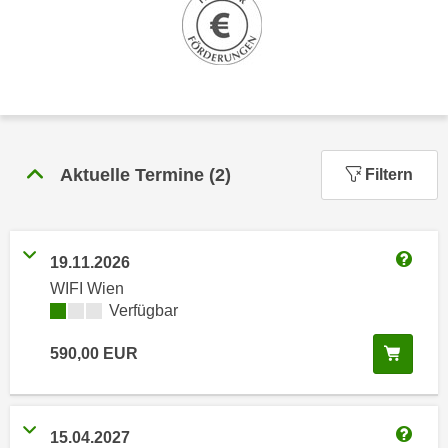
n
h
u
C
r
o
C
o
o
k
o
i
k
e
Aktuelle Termine
(
2
)
Filtern
i
s
e
v
s
o
,
19.11.2026
n
d
Weitere
U
WIFI Wien
i
Kursverfügbarkeit:
Verfügbar
S
e
-
f
In de
590,00
EUR
a
ü
m
r
e
d
r
15.04.2027
i