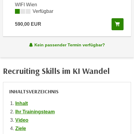
Weitere
i
e
WIFI Wien
k
Kursverfügbarkeit:
Verfügbar
F
a
u
n
In de
590,00
EUR
n
i
k
s
t
Kein passender Termin verfügbar?
c
i
h
o
e
n
n
Recruiting Skills im KI Wandel
d
U
e
n
r
t
W
INHALTSVERZEICHNIS
e
e
r
Inhalt
b
n
Ihr Trainingsteam
s
e
e
Video
h
i
Ziele
m
t