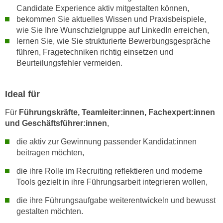
u
Candidate Experience aktiv mitgestalten können,
d
z
bekommen Sie aktuelles Wissen und Praxisbeispiele,
i
e
wie Sie Ihre Wunschzielgruppe auf LinkedIn erreichen,
e
i
lernen Sie, wie Sie strukturierte Bewerbungsgespräche
C
g
führen, Fragetechniken richtig einsetzen und
o
Beurteilungsfehler vermeiden.
e
o
n
k
.
Ideal für
i
U
e
m
Für
Führungskräfte, Teamleiter:innen, Fachexpert:innen
s
I
und Geschäftsführer:innen
,
e
h
die aktiv zur Gewinnung passender Kandidat:innen
r
n
beitragen möchten,
h
e
o
n
die ihre Rolle im Recruiting reflektieren und moderne
b
Tools gezielt in ihre Führungsarbeit integrieren wollen,
d
e
a
die ihre Führungsaufgabe weiterentwickeln und bewusst
n
r
gestalten möchten.
e
ü