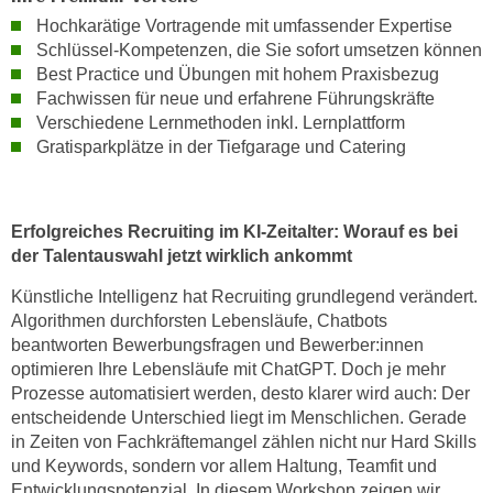
n
i
Hochkarätige Vortragende mit umfassender Expertise
S
Schlüssel-Kompetenzen, die Sie sofort umsetzen können
c
i
Best Practice und Übungen mit hohem Praxisbezug
h
e
Fachwissen für neue und erfahrene Führungskräfte
n
a
Verschiedene Lernmethoden inkl. Lernplattform
i
u
Gratisparkplätze in der Tiefgarage und Catering
c
f
h
„
t
A
Erfolgreiches Recruiting im KI-Zeitalter: Worauf es bei
d
l
der Talentauswahl jetzt wirklich ankommt
e
l
m
Künstliche Intelligenz hat Recruiting grundlegend verändert.
e
D
Algorithmen durchforsten Lebensläufe, Chatbots
a
a
beantworten Bewerbungsfragen und Bewerber:innen
k
t
optimieren Ihre Lebensläufe mit ChatGPT. Doch je mehr
z
Prozesse automatisiert werden, desto klarer wird auch: Der
e
e
entscheidende Unterschied liegt im Menschlichen. Gerade
n
p
in Zeiten von Fachkräftemangel zählen nicht nur Hard Skills
s
t
und Keywords, sondern vor allem Haltung, Teamfit und
c
i
Entwicklungspotenzial. In diesem Workshop zeigen wir