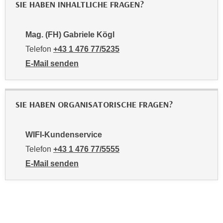
SIE HABEN INHALTLICHE FRAGEN?
e
n
m
g
E
Mag. (FH) Gabriele Kögl
z
U
w
Telefon
+43 1 476 77/5235
-
e
E-Mail senden
D
c
an Mag. (FH) Gabriele Kögl: mailto:5235-pmv@wifiwi
a
k
t
e
e
SIE HABEN ORGANISATORISCHE FRAGEN?
u
n
n
s
d
WIFI-Kundenservice
c
O
Telefon
+43 1 476 77/5555
h
p
u
E-Mail senden
t
t
an WIFI-Kundenservice: https://www.wifiwien.at/artik
i
z
m
r
i
e
e
c