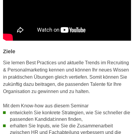
n
e
,
l
g
e
e
v
l
a
a
n
n
t
Ziele
g
e
e
Sie lernen Best Practices und aktuelle Trends im Recruiting
I
n
& Personalmarketing kennen und können Ihr neues Wissen
n
I
in praktischen Übungen gleich vertiefen. Somit können Sie
h
h
zukünftig dazu beitragen, die passenden Talente für Ihre
a
r
Organisation zu gewinnen und zu halten.
l
e
t
d
Mit dem Know-how aus diesem Seminar
e
u
entwickeln Sie konkrete Strategien, wie Sie schneller die
a
passenden Kandidat:innen finden,
r
n
erhalten Sie Inputs, wie Sie die Zusammenarbeit
c
z
zwischen HR und Fachabteilung verbessern und die
h