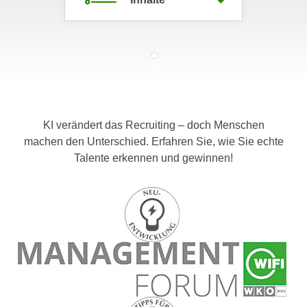
c
i
h
m
t
m
e
u
n
n
S
g
i
v
KI verändert das Recruiting – doch Menschen
e
e
machen den Unterschied. Erfahren Sie, wie Sie echte
,
r
Talente erkennen und gewinnen!
d
w
a
e
s
n
s
d
w
e
i
n
r
w
a
i
u
r
c