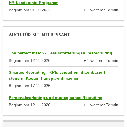
h
HR-Leadership Programm
r
e
Beginnt am
01.10.2026
+ 1 weiterer Termin
e
anzeigen
n
C
I
o
h
o
AUCH FÜR SIE INTERESSANT
r
k
e
i
D
e
The perfect match - Herausforderungen im Recruiting
a
s
Beginnt am
12.11.2026
+ 1 weiterer Termin
t
f
anzeigen
e
ü
Smartes Recruiting - KPIs verstehen, datenbasiert
n
steuern, Kosten transparent machen
r
k
Beginnt am
17.11.2026
M
e
a
i
Personalmarketing und strategisches Recruiting
r
n
Beginnt am
12.11.2026
+ 1 weiterer Termin
k
anzeigen
e
e
m
t
d
i