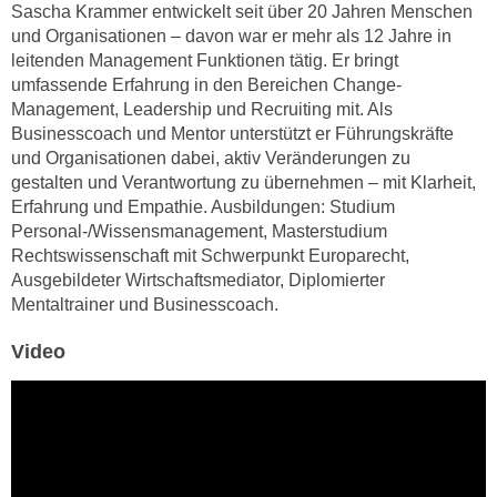
k
Sascha Krammer entwickelt seit über 20 Jahren Menschen
z
i
und Organisationen – davon war er mehr als 12 Jahre in
w
leitenden Management Funktionen tätig. Er bringt
e
e
umfassende Erfahrung in den Bereichen Change-
-
c
Management, Leadership und Recruiting mit. Als
S
k
Businesscoach und Mentor unterstützt er Führungskräfte
e
e
und Organisationen dabei, aktiv Veränderungen zu
t
n
gestalten und Verantwortung zu übernehmen – mit Klarheit,
z
u
Erfahrung und Empathie. Ausbildungen: Studium
u
n
Personal-/Wissensmanagement, Masterstudium
n
Rechtswissenschaft mit Schwerpunkt Europarecht,
d
g
Ausgebildeter Wirtschaftsmediator, Diplomierter
u
z
Mentaltrainer und Businesscoach.
m
u
f
Video
s
ü
t
r
i
S
m
i
m
e
e
r