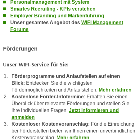
Personalmanagement mit System
a
h
Smartes Recruiting - KPIs verstehen
t
m
Employer Branding und Markenführung
e
e
Unser gesamtes Angebot des
WIFI Management
n
Forums
O
a
n
u
l
Förderungen
c
i
h
n
Unser WIFI-Service für Sie:
a
e
n
-
Förderprogramme und Anlaufstellen auf einen
U
J
Blick:
Entdecken Sie die wichtigsten
n
o
Fördermöglichkeiten und Anlaufstellen.
Mehr erfahren
t
u
Kostenlose Förder-Infotermine:
Erhalten Sie einen
e
Überblick über relevante Förderungen und stellen Sie
r
r
Ihre individuellen Fragen.
Jetzt informieren und
n
n
anmelden
e
e
Kostenloser Kostenvoranschlag:
Für die Einreichung
y
bei Förderstellen bieten wir Ihnen einen unverbindlichen
h
z
Kostenvoranschlag.
Mehr erfahren
m