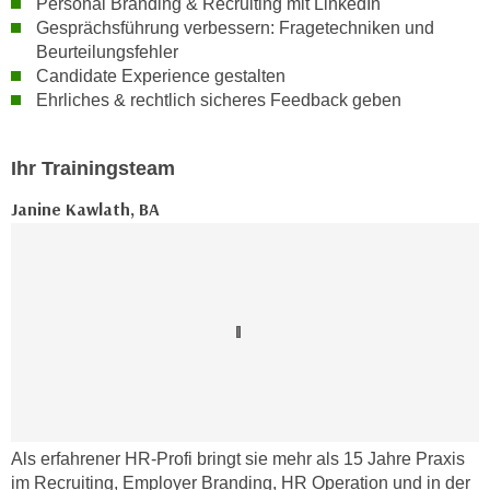
Personal Branding & Recruiting mit LinkedIn
n
d
Gesprächsführung verbessern: Fragetechniken und
E
e
Beurteilungsfehler
U
Candidate Experience gestalten
n
-
Ehrliches & rechtlich sicheres Feedback geben
w
U
i
S
r
Ihr Trainingsteam
A
z
u
Janine Kawlath, BA
i
n
e
t
l
e
o
r
r
w
i
o
e
r
n
f
t
e
i
Als erfahrener HR-Profi bringt sie mehr als 15 Jahre Praxis
n
e
im Recruiting, Employer Branding, HR Operation und in der
h