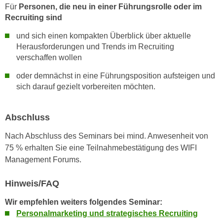
n
Für
Personen, die neu in einer Führungsrolle oder im
b
p
Recruiting sind
e
e
r
und sich einen kompakten Überblick über aktuelle
r
h
Herausforderungen und Trends im Recruiting
s
i
verschaffen wollen
o
n
n
oder demnächst in eine Führungsposition aufsteigen und
a
e
sich darauf gezielt vorbereiten möchten.
u
n
s
b
e
Abschluss
e
i
z
Nach Abschluss des Seminars bei mind. Anwesenheit von
n
o
75 % erhalten Sie eine Teilnahmebestätigung des WIFI
e
g
Management Forums.
a
e
n
n
Hinweis/FAQ
g
e
e
Wir empfehlen weiters folgendes Seminar:
n
n
Personalmarketing und strategisches Recruiting
D
e