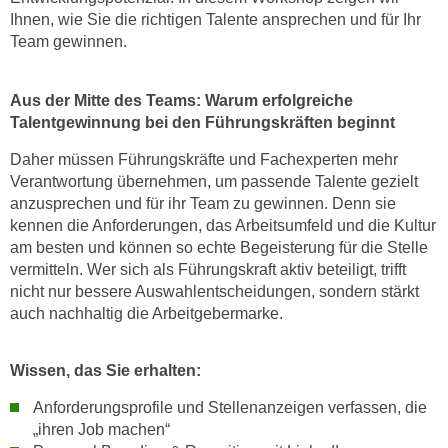
h
e
Ihnen, wie Sie die richtigen Talente ansprechen und für Ihr
u
r
Team gewinnen.
t
e
z
n
Aus der Mitte des Teams: Warum erfolgreiche
a
“
Talentgewinnung bei den Führungskräften beginnt
b
k
k
l
Daher müssen Führungskräfte und Fachexperten mehr
o
Verantwortung übernehmen, um passende Talente gezielt
i
m
anzusprechen und für ihr Team zu gewinnen. Denn sie
c
m
kennen die Anforderungen, das Arbeitsumfeld und die Kultur
k
e
am besten und können so echte Begeisterung für die Stelle
e
vermitteln. Wer sich als Führungskraft aktiv beteiligt, trifft
n
n
nicht nur bessere Auswahlentscheidungen, sondern stärkt
z
,
auch nachhaltig die Arbeitgebermarke.
w
v
i
e
s
Wissen, das Sie erhalten:
r
c
w
Anforderungsprofile und Stellenanzeigen verfassen, die
h
e
„ihren Job machen“
e
n