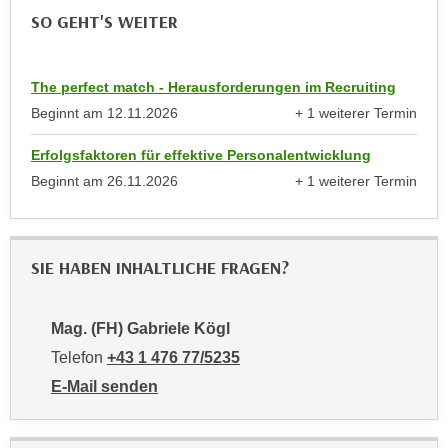
n
SO GEHT'S WEITER
e
,
l
g
e
e
The perfect match - Herausforderungen im Recruiting
v
l
Beginnt am
12.11.2026
+ 1 weiterer Termin
a
anzeigen
a
n
Erfolgsfaktoren für effektive Personalentwicklung
n
t
Beginnt am
26.11.2026
+ 1 weiterer Termin
g
e
anzeigen
e
I
n
n
I
h
SIE HABEN INHALTLICHE FRAGEN?
h
a
r
l
e
Mag. (FH) Gabriele Kögl
t
d
Telefon
+43 1 476 77/5235
e
u
a
E-Mail senden
r
n
an Mag. (FH) Gabriele Kögl: mailto:5235-pmv@wifiwi
c
z
h