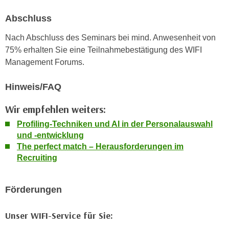
r
a
t
Abschluss
b
e
e
Nach Abschluss des Seminars bei mind. Anwesenheit von
C
n
75% erhalten Sie eine Teilnahmebestätigung des WIFI
o
.
Management Forums.
o
W
k
e
Hinweis/FAQ
i
n
e
Wir empfehlen weiters:
n
s
S
Profiling-Techniken und AI in der Personalauswahl
z
i
und -entwicklung
u
e
The perfect match –
Herausforderungen im
A
Recruiting
d
n
e
a
r
l
Förderungen
C
y
o
s
Unser WIFI-Service für Sie:
o
e