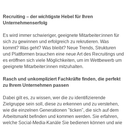
n
i
S
c
i
Recruiting –
der wichtigste Hebel für Ihren
h
e
Unternehmenserfolg
n
a
i
Es wird immer schwieriger, geeignete Mitarbeiter:innen für
u
c
sich zu gewinnen und erfolgreich zu rekrutieren. Was
f
h
kommt? Was geht? Was bleibt? Neue Trends, Strukturen
„
und Plattformen brauchen eine neue Art des Recruitings und
t
A
es eröffnen sich viele Möglichkeiten, um im Wettbewerb um
d
l
geeignete Mitarbeiter:innen mitzuhalten.
e
l
m
e
Rasch und unkompliziert Fachkräfte finden, die perfekt
D
a
zu Ihrem Unternehmen passen
a
k
t
z
Dabei gilt es, zu wissen, wer die zu identifizierende
e
Zielgruppe sein soll, diese zu erkennen und zu verstehen,
e
n
wie die einzelnen Generationen "ticken", die sich auf dem
p
s
Arbeitsmarkt befinden und kommen werden. Sie erfahren,
t
c
welche Social-Media-Kanäle Sie bedienen können und wie
i