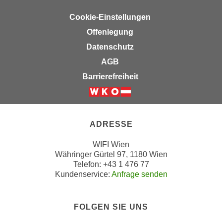
a
h
Cookie-Einstellungen
t
m
e
Offenlegung
e
n
O
Datenschutz
a
n
AGB
u
l
Barrierefreiheit
c
i
h
n
Weiter zur Website der Wirts
a
e
n
-
ADRESSE
U
J
n
o
WIFI Wien
t
u
Währinger Gürtel 97, 1180 Wien
e
Telefon: +43 1 476 77
r
r
Kundenservice:
Anfrage senden
n
n
e
e
y
FOLGEN SIE UNS
h
z
m