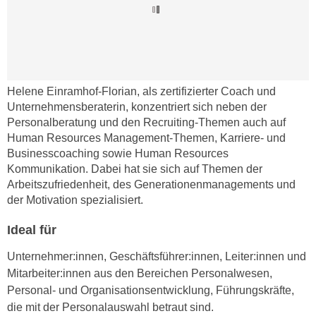
n
d
E
e
U
n
-
w
U
i
Helene Einramhof-Florian, als zertifizierter Coach und
S
r
Unternehmensberaterin, konzentriert sich neben der
A
z
Personalberatung und den Recruiting-Themen auch auf
u
i
Human Resources Management-Themen, Karriere- und
n
e
Businesscoaching sowie Human Resources
t
l
Kommunikation. Dabei hat sie sich auf Themen der
e
Arbeitszufriedenheit, des Generationenmanagements und
o
r
der Motivation spezialisiert.
r
w
i
Ideal für
o
e
r
n
Unternehmer:innen, Geschäftsführer:innen, Leiter:innen und
f
t
Mitarbeiter:innen aus den Bereichen Personalwesen,
e
i
Personal- und Organisationsentwicklung, Führungskräfte,
n
e
die mit der Personalauswahl betraut sind.
h