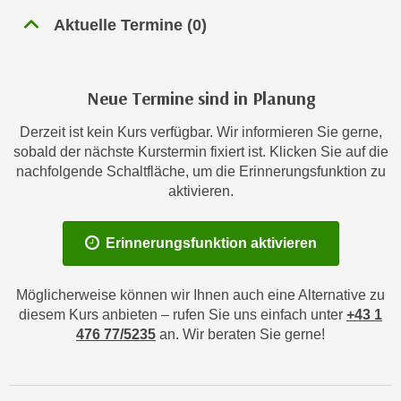
n
h
Aktuelle Termine
(
0
)
u
C
r
o
C
o
o
Neue Termine sind in Planung
k
o
i
Derzeit ist kein Kurs verfügbar. Wir informieren Sie gerne,
k
e
sobald der nächste Kurstermin fixiert ist. Klicken Sie auf die
i
s
nachfolgende Schaltfläche, um die Erinnerungsfunktion zu
e
aktivieren.
v
s
o
,
n
d
Erinnerungsfunktion aktivieren
U
i
S
e
Möglicherweise können wir Ihnen auch eine Alternative zu
-
f
diesem Kurs anbieten – rufen Sie uns einfach unter
+43 1
a
ü
476 77/5235
an. Wir beraten Sie gerne!
m
r
e
d
r
i