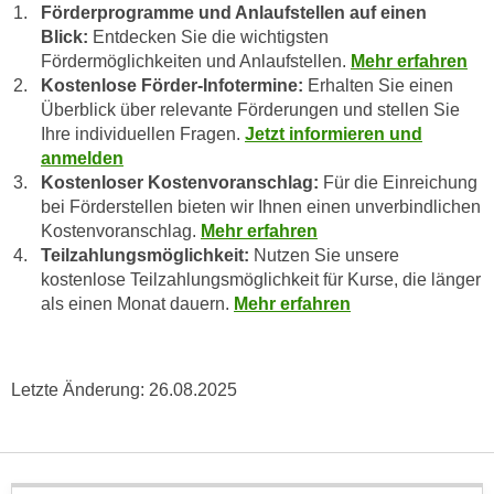
k
Förderprogramme und Anlaufstellen auf einen
z
i
Blick:
Entdecken Sie die wichtigsten
w
e
Fördermöglichkeiten und Anlaufstellen.
Mehr erfahren
e
Kostenlose Förder-Infotermine:
Erhalten Sie einen
-
c
Überblick über relevante Förderungen und stellen Sie
S
k
Ihre individuellen Fragen.
Jetzt informieren und
e
e
anmelden
t
n
Kostenloser Kostenvoranschlag:
Für die Einreichung
z
u
bei Förderstellen bieten wir Ihnen einen unverbindlichen
u
n
Kostenvoranschlag.
Mehr erfahren
n
d
Teilzahlungsmöglichkeit:
Nutzen Sie unsere
g
kostenlose Teilzahlungsmöglichkeit für Kurse, die länger
u
z
als einen Monat dauern.
Mehr erfahren
m
u
f
s
ü
t
r
Letzte Änderung:
26.08.2025
i
S
m
i
m
e
e
r