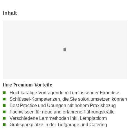
e
e
n
Inhalt
n
e
o
i
t
n
w
s
e
e
n
t
d
z
i
e
g
n
s
,
i
Ihre Premium-Vorteile
w
n
Hochkarätige Vortragende mit umfassender Expertise
e
d
Schlüssel-Kompetenzen, die Sie sofort umsetzen können
l
.
Best Practice und Übungen mit hohem Praxisbezug
c
W
Fachwissen für neue und erfahrene Führungskräfte
h
e
Verschiedene Lernmethoden inkl. Lernplattform
e
Gratisparkplätze in der Tiefgarage und Catering
n
s