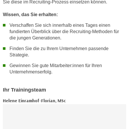
Sie diese im Recruiting-Prozess einsetzen können.
h
e
u
r
Wissen, das Sie erhalten:
t
e
z
n
Verschaffen Sie sich innerhalb eines Tages einen
a
fundierten Überblick über die Recruiting-Methoden für
“
b
die jungen Generationen.
k
k
l
Finden Sie die zu Ihrem Unternehmen passende
o
i
Strategie.
m
c
m
Gewinnen Sie gute Mitarbeiter:innen für Ihren
k
e
Unternehmenserfolg.
e
n
n
z
,
Ihr Trainingsteam
w
v
i
Helene Einramhof-Florian, MSc
e
s
r
c
w
h
e
e
n