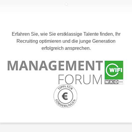
c
i
h
m
t
m
e
u
n
Erfahren Sie, wie Sie erstklassige Talente finden, Ihr
n
S
Recruiting optimieren und die junge Generation
g
i
erfolgreich ansprechen.
v
e
e
,
r
d
w
a
e
s
n
s
d
w
e
i
n
r
w
a
i
u
r
c