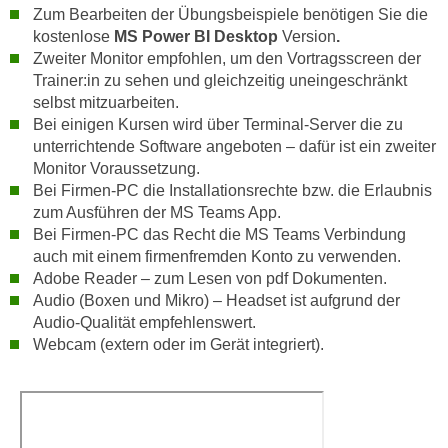
u
Zum Bearbeiten der Übungsbeispiele benötigen Sie die
d
z
kostenlose
MS Power BI Desktop
Version
.
i
e
Zweiter Monitor empfohlen, um den Vortragsscreen der
e
i
Trainer:in zu sehen und gleichzeitig uneingeschränkt
C
selbst mitzuarbeiten.
g
o
Bei einigen Kursen wird über Terminal-Server die zu
e
o
unterrichtende Software angeboten – dafür ist ein zweiter
n
k
Monitor Voraussetzung.
.
Bei Firmen-PC die Installationsrechte bzw. die Erlaubnis
i
U
zum Ausführen der MS Teams App.
e
m
Bei Firmen-PC das Recht die MS Teams Verbindung
s
I
auch mit einem firmenfremden Konto zu verwenden.
e
h
Adobe Reader – zum Lesen von pdf Dokumenten.
r
n
Audio (Boxen und Mikro) – Headset ist aufgrund der
h
e
Audio-Qualität empfehlenswert.
o
n
Webcam (extern oder im Gerät integriert).
b
d
e
a
n
r
e
ü