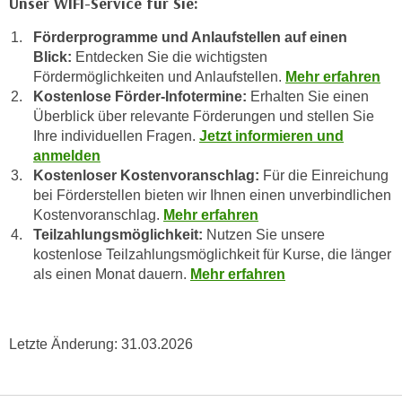
Unser WIFI-Service für Sie:
u
e
b
Förderprogramme und Anlaufstellen auf einen
n
i
Blick:
Entdecken Sie die wichtigsten
i
e
Fördermöglichkeiten und Anlaufstellen.
Mehr erfahren
n
t
Kostenlose Förder-Infotermine:
Erhalten Sie einen
d
e
Überblick über relevante Förderungen und stellen Sie
e
n
Ihre individuellen Fragen.
Jetzt informieren und
n
anmelden
,
U
Kostenloser Kostenvoranschlag:
Für die Einreichung
w
S
bei Förderstellen bieten wir Ihnen einen unverbindlichen
e
A
Kostenvoranschlag.
Mehr erfahren
r
Teilzahlungsmöglichkeit:
Nutzen Sie unsere
,
d
kostenlose Teilzahlungsmöglichkeit für Kurse, die länger
b
e
als einen Monat dauern.
Mehr erfahren
e
n
i
w
w
e
e
Letzte Änderung:
31.03.2026
i
l
t
c
e