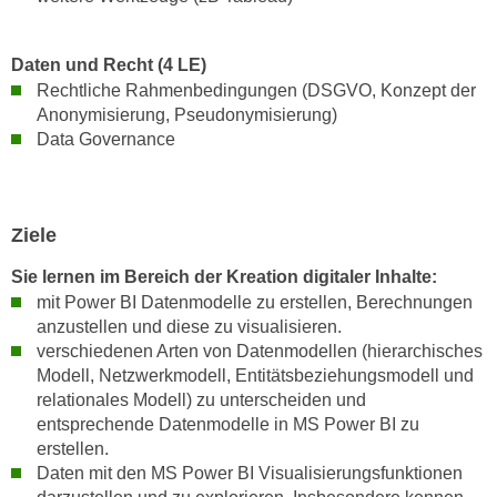
n
d
E
e
Daten und Recht (4 LE)
U
n
Rechtliche Rahmenbedingungen (DSGVO, Konzept der
-
w
Anonymisierung, Pseudonymisierung)
U
i
Data Governance
S
r
A
z
u
i
n
Ziele
e
t
l
Sie lernen im Bereich der Kreation digitaler Inhalte:
e
o
mit Power BI Datenmodelle zu erstellen, Berechnungen
r
r
anzustellen und diese zu visualisieren.
w
i
verschiedenen Arten von Datenmodellen (hierarchisches
o
e
Modell, Netzwerkmodell, Entitätsbeziehungsmodell und
r
n
relationales Modell) zu unterscheiden und
f
entsprechende Datenmodelle in MS Power BI zu
t
e
erstellen.
i
n
Daten mit den MS Power BI Visualisierungsfunktionen
e
h