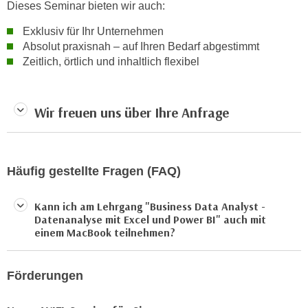
Dieses Seminar bieten wir auch:
a
h
t
Exklusiv für Ihr Unternehmen
m
e
Absolut praxisnah – auf Ihren Bedarf abgestimmt
e
n
Zeitlich, örtlich und inhaltlich flexibel
O
a
n
u
l
c
Wir freuen uns über Ihre Anfrage
i
h
n
a
e
n
-
Häufig gestellte Fragen (FAQ)
U
J
n
o
Kann ich am Lehrgang "Business Data Analyst -
t
u
Datenanalyse mit Excel und Power BI" auch mit
e
r
einem MacBook teilnehmen?
r
n
n
e
e
Förderungen
y
h
z
m