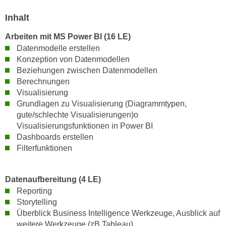
h
e
u
Inhalt
r
t
e
Arbeiten mit MS Power BI (16 LE)
z
n
Datenmodelle erstellen
a
“
Konzeption von Datenmodellen
b
k
Beziehungen zwischen Datenmodellen
k
l
Berechnungen
o
i
Visualisierung
m
Grundlagen zu Visualisierung (Diagrammtypen,
c
m
gute/schlechte Visualisierungen)o
k
e
Visualisierungsfunktionen in Power BI
e
n
Dashboards erstellen
n
Filterfunktionen
z
,
w
v
i
e
Datenaufbereitung (4 LE)
s
r
Reporting
c
w
Storytelling
h
Überblick Business Intelligence Werkzeuge, Ausblick auf
e
e
weitere Werkzeuge (zB Tableau)
n