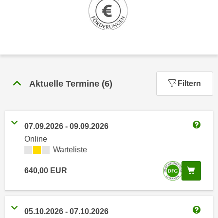
n
h
u
C
r
o
C
o
o
k
o
i
k
e
Aktuelle Termine
(
6
)
Filtern
i
s
e
v
s
o
,
07.09.2026
-
09.09.2026
n
d
Weitere
Online
U
i
Kursverfügbarkeit:
Warteliste
S
e
-
f
In de
640,00
EUR
a
ü
m
r
e
d
r
05.10.2026
-
07.10.2026
i