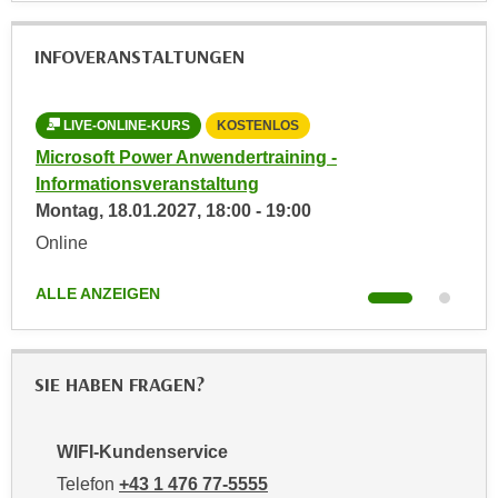
r
h
u
t
INFOVERANSTALTUNGEN
n
a
g
n
s
LIVE-ONLINE-KURS
KOSTENLOS
L
g
z
Microsoft Power Anwendertraining -
Mic
e
w
Informationsveranstaltung
Inf
m
e
Montag,
18.01.2027
,
18:00
-
19:00
Mon
e
c
s
Online
Onl
k
s
e
e
ALLE ANZEIGEN
ALL
g
n
e
e
s
n
e
SIE HABEN FRAGEN?
S
t
c
z
WIFI-Kundenservice
h
t
u
Telefon
+43 1 476 77-5555
.