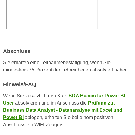
n
b
p
e
e
r
r
h
s
i
o
n
n
a
Abschluss
e
u
n
s
Sie erhalten eine Teilnahmebestätigung, wenn Sie
b
e
mindestens 75 Prozent der Lehreinheiten absolviert haben.
e
i
z
Hinweis/FAQ
n
o
e
Wenn Sie zusätzlich den Kurs
BDA Basics für Power BI
g
a
User
absolvieren und im Anschluss die
Prüfung zu:
e
n
Business Data Analyst - Datenanalyse mit Excel und
n
g
Power BI
ablegen, erhalten Sie bei einem positiven
e
e
Abschluss ein WIFI-Zeugnis.
n
n
D
e