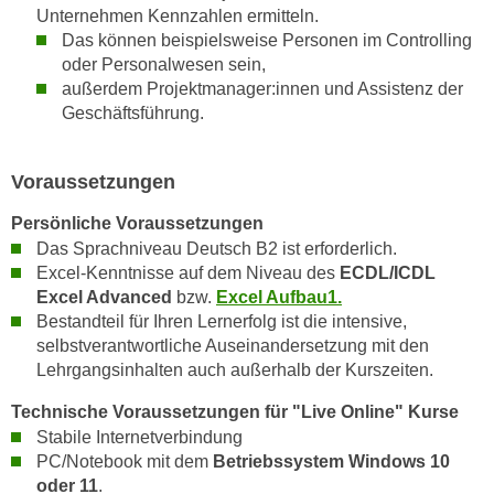
Unternehmen Kennzahlen ermitteln.
n
e
Das können beispielsweise Personen im Controlling
,
l
oder Personalwesen sein,
g
e
außerdem Projektmanager:innen und Assistenz der
e
v
Geschäftsführung.
l
a
a
n
n
Voraussetzungen
t
g
e
Persönliche Voraussetzungen
e
I
Das Sprachniveau Deutsch B2 ist erforderlich.
n
n
Excel-Kenntnisse auf dem Niveau des
ECDL/ICDL
I
h
Excel Advanced
bzw.
Excel Aufbau1.
h
a
Bestandteil für Ihren Lernerfolg ist die intensive,
r
l
selbstverantwortliche Auseinandersetzung mit den
e
t
Lehrgangsinhalten auch außerhalb der Kurszeiten.
d
e
Technische Voraussetzungen für "Live Online" Kurse
u
a
Stabile Internetverbindung
r
n
PC/Notebook mit dem
Betriebssystem Windows 10
c
z
oder 11
.
h