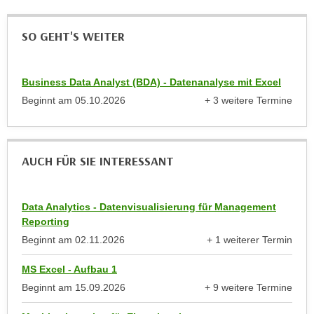
h
r
e
e
SO GEHT'S WEITER
n
C
I
o
h
o
Business Data Analyst (BDA) - Datenanalyse mit Excel
r
k
Beginnt am
05.10.2026
+ 3 weitere Termine
e
i
anzeigen
D
e
a
s
t
AUCH FÜR SIE INTERESSANT
f
e
ü
n
r
k
Data Analytics - Datenvisualisierung für Management
M
Reporting
e
a
Beginnt am
02.11.2026
+ 1 weiterer Termin
i
r
anzeigen
n
k
MS Excel - Aufbau 1
e
e
Beginnt am
15.09.2026
+ 9 weitere Termine
m
t
anzeigen
d
i