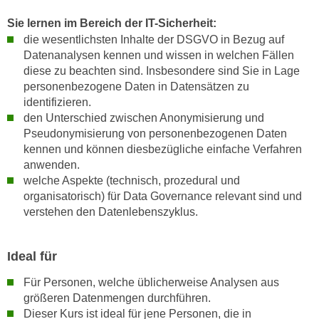
k
z
i
Sie lernen im Bereich der IT-Sicherheit:
w
e
die wesentlichsten Inhalte der DSGVO in Bezug auf
e
Datenanalysen kennen und wissen in welchen Fällen
-
c
diese zu beachten sind. Insbesondere sind Sie in Lage
S
k
personenbezogene Daten in Datensätzen zu
e
e
identifizieren.
t
n
den Unterschied zwischen Anonymisierung und
z
u
Pseudonymisierung von personenbezogenen Daten
u
n
kennen und können diesbezügliche einfache Verfahren
n
d
anwenden.
g
welche Aspekte (technisch, prozedural und
u
z
organisatorisch) für Data Governance relevant sind und
m
u
verstehen den Datenlebenszyklus.
f
s
ü
t
r
Ideal für
i
S
m
Für Personen, welche üblicherweise Analysen aus
i
m
größeren Datenmengen durchführen.
e
e
Dieser Kurs ist ideal für jene Personen, die in
r