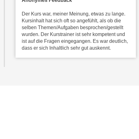
Anonymes Feedback
,
n
S
Der Kurs war, meiner Meinung, etwas zu lange.
d
i
Kursinhalt hat sich oft so angefühlt, als ob die
a
e
selben Themen/Aufgaben besprochen/gestellt
u
wurden. Der Kurstrainer ist sehr kompetent und
n
s
ist auf die Fragen eingegangen. Es war deutlich,
u
g
dass er sich Inhaltlich sehr gut auskennt.
r
e
e
w
i
ä
n
h
g
l
e
t
s
e
c
P
h
a
r
r
ä
t
n
n
k