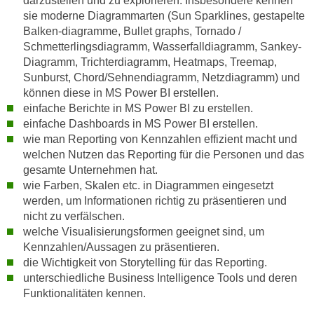
darzustellen und zu explorieren. Insbesondere kennen
r
sie moderne Diagrammarten (Sun Sparklines, gestapelte
a
t
Balken-diagramme, Bullet graphs, Tornado /
b
e
Schmetterlingsdiagramm, Wasserfalldiagramm, Sankey-
e
C
Diagramm, Trichterdiagramm, Heatmaps, Treemap,
n
o
Sunburst, Chord/Sehnendiagramm, Netzdiagramm) und
.
o
können diese in MS Power BI erstellen.
W
k
einfache Berichte in MS Power BI zu erstellen.
e
i
einfache Dashboards in MS Power BI erstellen.
n
wie man Reporting von Kennzahlen effizient macht und
e
n
welchen Nutzen das Reporting für die Personen und das
s
S
gesamte Unternehmen hat.
z
i
wie Farben, Skalen etc. in Diagrammen eingesetzt
u
werden, um Informationen richtig zu präsentieren und
e
A
nicht zu verfälschen.
d
n
welche Visualisierungsformen geeignet sind, um
e
a
Kennzahlen/Aussagen zu präsentieren.
r
l
die Wichtigkeit von Storytelling für das Reporting.
C
y
unterschiedliche Business Intelligence Tools und deren
o
s
Funktionalitäten kennen.
o
e