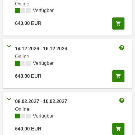
Weitere
i
Online
e
k
Kursverfügbarkeit:
Verfügbar
F
a
u
In de
640,00
EUR
n
n
i
k
s
t
c
i
14.12.2026
-
16.12.2026
h
Weitere
o
Online
e
n
Kursverfügbarkeit:
Verfügbar
n
d
U
In de
640,00
EUR
e
n
r
t
W
e
e
08.02.2027
-
10.02.2027
r
b
Weitere
Online
n
s
Kursverfügbarkeit:
Verfügbar
e
e
h
i
In de
640,00
EUR
m
t