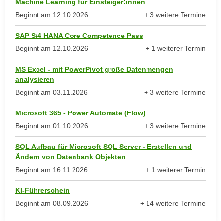
Machine Learning für Einsteiger:innen
e
n
Beginnt am
12.10.2026
+ 3 weitere Termine
m
g
anzeigen
E
z
SAP S/4 HANA Core Competence Pass
U
w
Beginnt am
12.10.2026
+ 1 weiterer Termin
-
anzeigen
e
D
MS Excel - mit PowerPivot große Datenmengen
c
a
analysieren
k
t
Beginnt am
03.11.2026
+ 3 weitere Termine
e
anzeigen
e
u
Microsoft 365 - Power Automate (Flow)
n
n
s
Beginnt am
01.10.2026
+ 3 weitere Termine
d
anzeigen
c
O
SQL Aufbau für Microsoft SQL Server - Erstellen und
h
p
Ändern von Datenbank Objekten
u
t
Beginnt am
16.11.2026
+ 1 weiterer Termin
t
i
anzeigen
z
m
KI-Führerschein
r
i
Beginnt am
08.09.2026
+ 14 weitere Termine
e
e
anzeigen
c