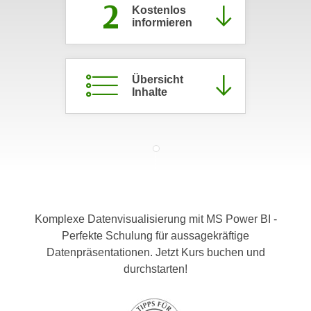
2
Kostenlos
c
i
informieren
h
m
t
m
e
u
n
Übersicht
n
Inhalte
S
g
i
v
e
e
,
r
d
w
a
e
s
n
s
d
Komplexe Datenvisualisierung mit MS Power BI -
w
e
Perfekte Schulung für aussagekräftige
i
n
Datenpräsentationen. Jetzt Kurs buchen und
r
w
durchstarten!
a
i
u
r
c