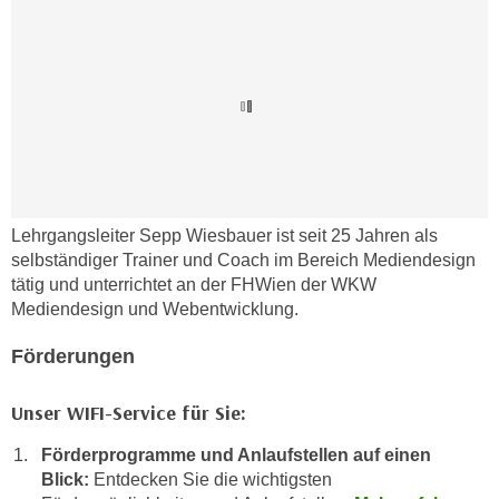
h
r
e
e
n
C
I
o
h
o
r
k
e
i
D
e
a
s
Lehrgangsleiter Sepp Wiesbauer ist seit 25 Jahren als
t
f
selbständiger Trainer und Coach im Bereich Mediendesign
e
ü
tätig und unterrichtet an der FHWien der WKW
n
Mediendesign und Webentwicklung.
r
k
M
Förderungen
e
a
i
r
n
Unser WIFI-Service für Sie:
k
e
e
Förderprogramme und Anlaufstellen auf einen
m
t
Blick:
Entdecken Sie die wichtigsten
d
i