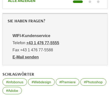
ALLE ANZEIGEN
ALL
t
D
z
a
n
z
i
SIE HABEN FRAGEN?
u
v
v
e
e
WIFI-Kundenservice
a
r
Telefon
+43 1 476 77-5555
u
a
u
Fax +43 1 476 77-5588
r
n
b
E-Mail senden
t
e
an WIFI-Kundenservice: https://www.wifiwien.at/artik
e
i
r
SCHLAGWÖRTER
t
l
e
#infobonus
#Webdesign
#Premiere
#Photoshop
i
n
e
#Adobe
w
g
i
e
r
n
u