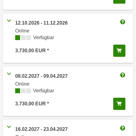
i
e
k
F
a
u
12.10.2026
-
11.12.2026
n
n
Weitere
Online
i
k
Kursverfügbarkeit:
Verfügbar
s
t
c
i
In de
3.730,00
EUR
h
o
e
n
n
d
U
08.02.2027
-
09.04.2027
e
Weitere
n
Online
r
t
Kursverfügbarkeit:
Verfügbar
W
e
e
In de
3.730,00
EUR
r
b
n
s
e
e
h
i
16.02.2027
-
23.04.2027
m
Weitere
t