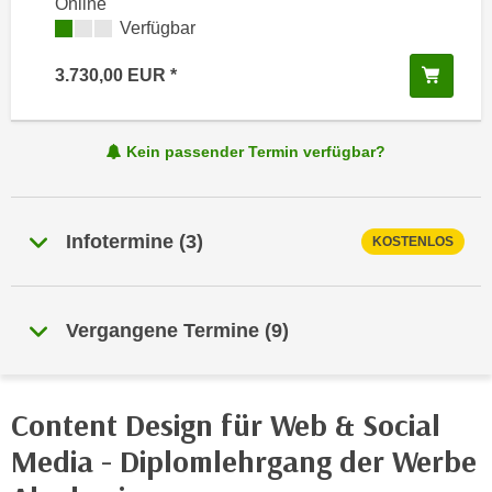
Online
e
e
Kursverfügbarkeit:
Verfügbar
n
n
e
In de
3.730,00
EUR
o
i
t
n
w
s
Kein passender Termin verfügbar?
e
e
n
t
d
z
i
Infotermine
(
3
)
KOSTENLOS
e
g
n
s
,
i
Vergangene Termine
(
9
)
w
n
e
d
l
.
c
Content Design für Web & Social
W
h
e
Media - Diplomlehrgang der Werbe
e
n
s