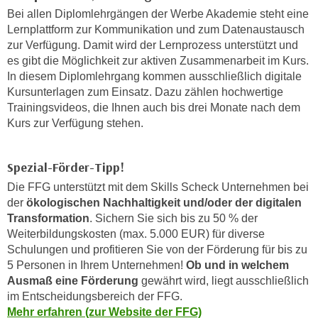
n
b
Bei allen Diplomlehrgängen der Werbe Akademie steht eine
p
e
Lernplattform zur Kommunikation und zum Datenaustausch
e
r
zur Verfügung. Damit wird der Lernprozess unterstützt und
r
es gibt die Möglichkeit zur aktiven Zusammenarbeit im Kurs.
h
s
In diesem Diplomlehrgang kommen ausschließlich digitale
i
o
Kursunterlagen zum Einsatz. Dazu zählen hochwertige
n
n
Trainingsvideos, die Ihnen auch bis drei Monate nach dem
a
Kurs zur Verfügung stehen.
e
u
n
s
b
e
Spezial-Förder-Tipp!
e
i
Die FFG unterstützt mit dem Skills Scheck Unternehmen bei
z
n
der
ökologischen Nachhaltigkeit und/oder der digitalen
o
e
Transformation
. Sichern Sie sich bis zu 50 % der
g
a
Weiterbildungskosten (max. 5.000 EUR)
für diverse
e
n
Schulungen und profitieren Sie von der Förderung für bis zu
n
5 Personen in Ihrem Unternehmen!
Ob und in welchem
g
e
Ausmaß eine Förderung
gewährt wird, liegt ausschließlich
e
n
im Entscheidungsbereich der FFG.
n
D
Mehr erfahren (zur Website der FFG)
e