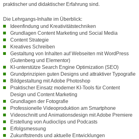
praktischer und didaktischer Erfahrung sind.
n
d
E
e
Die Lehrgangs-Inhalte im Überblick:
U
n
Ideenfindung und Kreativitätstechniken
-
w
Grundlagen Content Marketing und Social Media
U
i
Content Strategie
S
r
Kreatives Schreiben
A
z
Gestaltung von Inhalten auf Webseiten mit WordPress
u
i
(Gutenberg und Elementor)
n
e
KI-unterstütze Search Engine Optimization (SEO)
t
Grundprinzipien guten Designs und attraktiver Typografie
l
e
Bildgestaltung mit Adobe Photoshop
o
r
Praktischer Einsatz moderner KI-Tools für Content
r
w
Design und Content Marketing
i
Grundlagen der Fotografie
o
e
Professionelle Videoproduktion am Smartphone
r
n
Videoschnitt und Animationsdesign mit Adobe Premiere
f
t
Erstellung von Audioclips und Podcasts
e
i
Erfolgsmessung
n
e
Zukunftstrends und aktuelle Entwicklungen
h