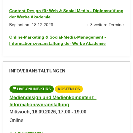
r
h
u
Content Design für Web & Social Media - Diplomprüfung
t
n
der Werbe Akademie
a
g
Beginnt am
18.12.2026
+ 3 weitere Termine
n
anzeigen
s
g
Online-Marketing & Social-Media-Management -
z
e
Informationsveranstaltung der Werbe Akademie
w
m
e
e
c
s
k
INFOVERANSTALTUNGEN
s
e
e
g
n
e
LIVE-ONLINE-KURS
KOSTENLOS
L
e
s
Mediendesign und Medienkompetenz -
Med
n
e
Informationsveranstaltung
Inf
S
t
Mittwoch,
16.09.2026
,
17:00
-
19:00
Mon
c
z
Online
Onl
h
t
u
.