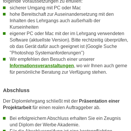
folgende Voraussetzungen zu erfüllen:
n
e
sicherer Umgang mit PC oder Mac
,
l
hohe Bereitschaft zur Auseinandersetzung mit den
g
Inhalten des Lehrgangs auch außerhalb der
e
e
Kurseinheiten
v
l
eigener PC oder Mac mit der im Lehrgang verwendeten
a
a
Software (aktuellste Version). Bitte rechtzeitig überprüfen,
n
ob das Gerät dafür auch geeignet ist (Google Suche
n
t
"Photoshop Systemanforderungen")
g
e
Wir empfehlen den Besuch einer unserer
e
I
Informationsveranstaltungen
, wo wir Ihnen auch gerne
n
n
für persönliche Beratung zur Verfügung stehen.
I
h
h
a
r
Abschluss
l
e
t
Der Diplomlehrgang schließt mit der
Präsentation einer
d
e
Projektarbeit
für einen realen Auftraggeber ab.
u
a
r
Bei erfolgreichem Abschluss erhalten Sie ein Zeugnis
n
c
und Diplom der Werbe Akademie.
z
h