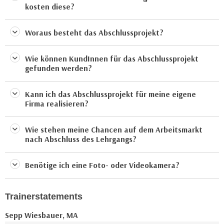
u
kosten diese?
e
b
n
i
Woraus besteht das Abschlussprojekt?
i
e
n
t
Wie können KundInnen für das Abschlussprojekt
d
e
gefunden werden?
e
n
n
,
Kann ich das Abschlussprojekt für meine eigene
U
w
Firma realisieren?
S
e
A
r
Wie stehen meine Chancen auf dem Arbeitsmarkt
,
d
nach Abschluss des Lehrgangs?
b
e
e
n
Benötige ich eine Foto- oder Videokamera?
i
w
w
e
e
i
Trainerstatements
l
t
Sepp Wiesbauer, MA
c
e