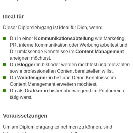
k
z
i
w
Ideal für
e
e
-
c
Dieser Diplomlehrgang ist ideal für Dich, wenn:
S
k
e
Du in einer
Kommunikationsabteilung
wie Marketing,
e
t
PR, interne Kommunikation oder Werbung arbeitest und
n
Dir umfassende Kenntnisse im
Content Management
z
u
aneignen möchtest.
u
n
Du
Blogger:
in bist oder werden möchtest und relevanten
n
d
sowie professionellen Content bereitstellen willst.
g
u
Du
Webdesigner:in
bist und Deine Kenntnisse im
z
m
Content Management erweitern möchtest.
u
f
Du als
Grafiker:in
bisher überwiegend im Printbereich
s
ü
tätig warst.
t
r
i
S
Voraussetzungen
m
i
m
e
Um am Diplomlehrgang teilnehmen zu können, sind
e
r