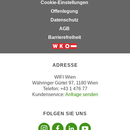
e
Cookie-Einstellungen
t
r
Offenlegung
e
p
Datenschutz
,
e
b
AGB
r
i
s
Barrierefreiheit
s
o
k
n
Weiter zur Website der Wirts
e
e
i
n
ADRESSE
n
b
e
WIFI Wien
e
Währinger Gürtel 97, 1180 Wien
d
z
Telefon: +43 1 476 77
a
o
Kundenservice:
Anfrage senden
t
g
e
e
n
n
FOLGEN SIE UNS
s
e
Folgen sie uns
Folgen sie 
Folgen si
Folgen 
c
t