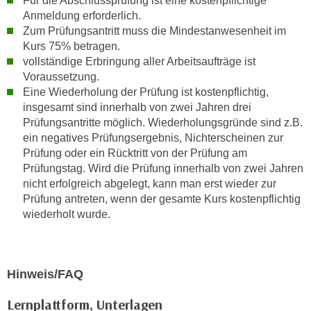
Für die Abschlussprüfung ist eine kostenpflichtige
u
Anmeldung erforderlich.
d
z
Zum Prüfungsantritt muss die Mindestanwesenheit im
i
e
Kurs 75% betragen.
e
i
vollständige Erbringung aller Arbeitsaufträge ist
C
g
Voraussetzung.
o
e
Eine Wiederholung der Prüfung ist kostenpflichtig,
o
n
insgesamt sind innerhalb von zwei Jahren drei
k
.
Prüfungsantritte möglich. Wiederholungsgründe sind z.B.
i
ein negatives Prüfungsergebnis, Nichterscheinen zur
U
e
Prüfung oder ein Rücktritt von der Prüfung am
m
s
Prüfungstag. Wird die Prüfung innerhalb von zwei Jahren
I
e
nicht erfolgreich abgelegt, kann man erst wieder zur
h
Prüfung antreten, wenn der gesamte Kurs kostenpflichtig
r
n
wiederholt wurde.
h
e
o
n
b
d
e
a
Hinweis/FAQ
n
r
e
Lernplattform, Unterlagen
ü