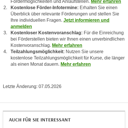
Fördermöglichkeiten und Anlaufstellen.
Mehr erfahren
e
n
Kostenlose Förder-Infotermine:
Erhalten Sie einen
m
g
Überblick über relevante Förderungen und stellen Sie
E
Ihre individuellen Fragen.
Jetzt informieren und
z
U
anmelden
w
-
Kostenloser Kostenvoranschlag:
Für die Einreichung
e
D
bei Förderstellen bieten wir Ihnen einen unverbindlichen
c
Kostenvoranschlag.
Mehr erfahren
a
k
Teilzahlungsmöglichkeit:
Nutzen Sie unsere
t
e
kostenlose Teilzahlungsmöglichkeit für Kurse, die länger
e
u
als einen Monat dauern.
Mehr erfahren
n
n
s
d
c
O
Letzte Änderung:
07.05.2026
h
p
u
t
t
i
z
m
r
i
AUCH FÜR SIE INTERESSANT
e
e
c