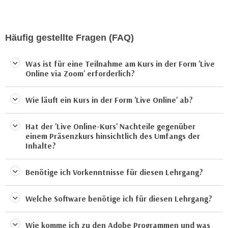
a
h
t
m
e
e
Häufig gestellte Fragen (FAQ)
n
O
a
n
Was ist für eine Teilnahme am Kurs in der Form 'Live
u
l
Online via Zoom' erforderlich?
c
i
h
n
Wie läuft ein Kurs in der Form 'Live Online' ab?
a
e
n
-
Hat der 'Live Online-Kurs' Nachteile gegenüber
U
J
einem Präsenzkurs hinsichtlich des Umfangs der
n
Inhalte?
o
t
u
e
r
Benötige ich Vorkenntnisse für diesen Lehrgang?
r
n
n
e
Welche Software benötige ich für diesen Lehrgang?
e
y
h
z
Wie komme ich zu den Adobe Programmen und was
m