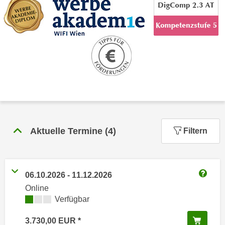
n
h
u
C
r
o
C
o
o
k
o
i
k
e
i
s
e
v
s
o
,
Aktuelle Termine
(
4
)
Filtern
n
d
U
i
S
e
-
f
06.10.2026
-
11.12.2026
a
Weitere
ü
Online
m
r
Kursverfügbarkeit:
Verfügbar
e
d
r
In de
i
3.730,00
EUR