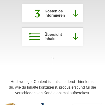
c
i
3
h
m
Kostenlos
t
informieren
m
e
u
n
n
S
g
Übersicht
i
Inhalte
v
e
e
,
r
d
w
a
e
s
n
s
d
w
e
Hochwertiger Content ist entscheidend - hier lernst
i
n
du, wie du Inhalte konzipierst, produzierst und für die
r
w
verschiedensten Kanäle optimal aufbereitest.
a
i
u
r
c