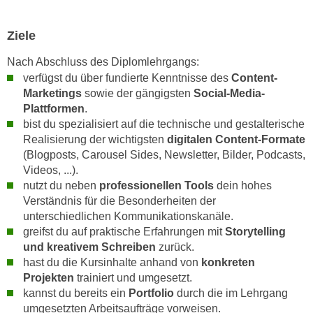
r
a
t
b
Ziele
e
e
C
Nach Abschluss des Diplomlehrgangs:
n
o
verfügst du über fundierte Kenntnisse des
Content-
.
o
Marketings
sowie der gängigsten
Social-Media-
W
k
Plattformen
.
e
i
bist du spezialisiert auf die technische und gestalterische
n
e
Realisierung der wichtigsten
digitalen Content-Formate
n
(Blogposts, Carousel Sides, Newsletter, Bilder, Podcasts,
s
S
Videos, ...).
z
i
nutzt du neben
professionellen Tools
dein hohes
u
e
Verständnis für die Besonderheiten der
A
unterschiedlichen Kommunikationskanäle.
d
n
greifst du auf praktische Erfahrungen mit
Storytelling
e
a
und kreativem Schreiben
zurück.
r
l
hast du die Kursinhalte anhand von
konkreten
C
y
Projekten
trainiert und umgesetzt.
o
s
kannst du bereits ein
Portfolio
durch die im Lehrgang
o
e
umgesetzten Arbeitsaufträge vorweisen.