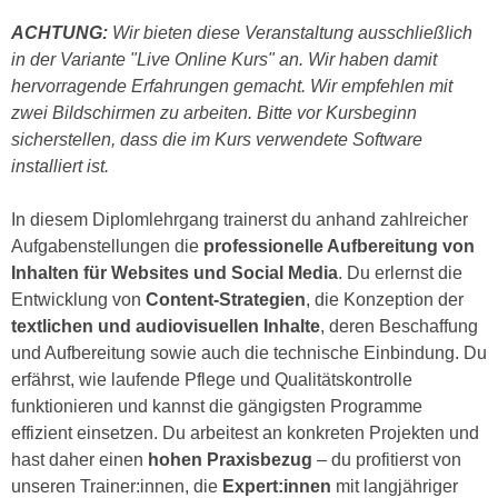
h
e
ACHTUNG:
Wir bieten diese Veranstaltung ausschließlich
u
r
in der Variante "Live Online Kurs" an. Wir haben damit
t
e
hervorragende Erfahrungen gemacht. Wir empfehlen mit
z
n
zwei Bildschirmen zu arbeiten. Bitte vor Kursbeginn
a
“
sicherstellen, dass die im Kurs verwendete Software
b
k
installiert ist.
k
l
o
i
In diesem Diplomlehrgang trainerst du anhand zahlreicher
m
c
Aufgabenstellungen die
professionelle Aufbereitung von
m
k
Inhalten für Websites und Social Media
. Du erlernst die
e
e
Entwicklung von
Content-Strategien
, die Konzeption der
n
n
textlichen und audiovisuellen Inhalte
, deren Beschaffung
z
,
und Aufbereitung sowie auch die technische Einbindung. Du
w
v
erfährst, wie laufende Pflege und Qualitätskontrolle
i
e
funktionieren und kannst die gängigsten Programme
s
r
effizient einsetzen. Du arbeitest an konkreten Projekten und
c
w
hast daher einen
hohen Praxisbezug
– du profitierst von
h
e
unseren Trainer:innen, die
Expert:innen
mit langjähriger
e
n