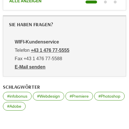
ALLE ANZEIGEN
ALL
t
D
z
a
n
z
i
SIE HABEN FRAGEN?
u
v
v
e
e
WIFI-Kundenservice
a
r
Telefon
+43 1 476 77-5555
u
a
u
Fax +43 1 476 77-5588
r
n
b
E-Mail senden
t
e
an WIFI-Kundenservice: https://www.wifiwien.at/artik
e
i
r
SCHLAGWÖRTER
t
l
e
#infobonus
#Webdesign
#Premiere
#Photoshop
i
n
e
#Adobe
w
g
i
e
r
n
u