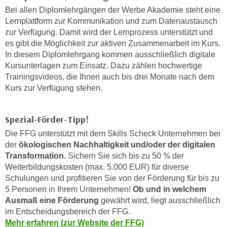
n
b
Bei allen Diplomlehrgängen der Werbe Akademie steht eine
p
e
Lernplattform zur Kommunikation und zum Datenaustausch
e
r
zur Verfügung. Damit wird der Lernprozess unterstützt und
r
es gibt die Möglichkeit zur aktiven Zusammenarbeit im Kurs.
h
s
In diesem Diplomlehrgang kommen ausschließlich digitale
i
o
Kursunterlagen zum Einsatz. Dazu zählen hochwertige
n
n
Trainingsvideos, die Ihnen auch bis drei Monate nach dem
a
Kurs zur Verfügung stehen.
e
u
n
s
b
e
Spezial-Förder-Tipp!
e
i
Die FFG unterstützt mit dem Skills Scheck Unternehmen bei
z
n
der
ökologischen Nachhaltigkeit und/oder der digitalen
o
e
Transformation
. Sichern Sie sich bis zu 50 % der
g
a
Weiterbildungskosten (max. 5.000 EUR)
für diverse
e
n
Schulungen und profitieren Sie von der Förderung für bis zu
n
5 Personen in Ihrem Unternehmen!
Ob und in welchem
g
e
Ausmaß eine Förderung
gewährt wird, liegt ausschließlich
e
n
im Entscheidungsbereich der FFG.
n
D
Mehr erfahren (zur Website der FFG)
e