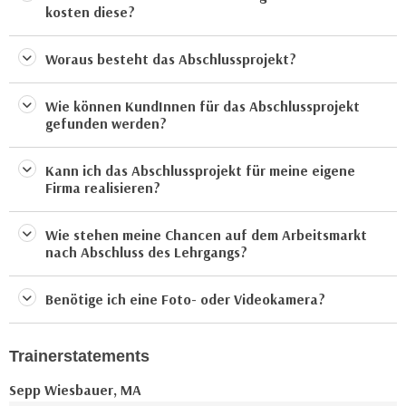
u
kosten diese?
e
b
n
i
Woraus besteht das Abschlussprojekt?
i
e
n
t
Wie können KundInnen für das Abschlussprojekt
d
e
gefunden werden?
e
n
n
,
Kann ich das Abschlussprojekt für meine eigene
U
w
Firma realisieren?
S
e
A
r
Wie stehen meine Chancen auf dem Arbeitsmarkt
,
d
nach Abschluss des Lehrgangs?
b
e
e
n
Benötige ich eine Foto- oder Videokamera?
i
w
w
e
e
i
Trainerstatements
l
t
Sepp Wiesbauer, MA
c
e