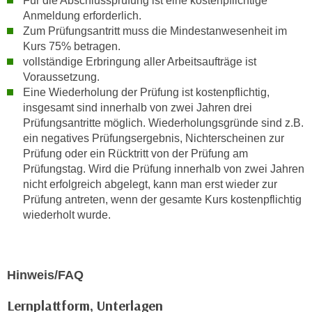
Für die Abschlussprüfung ist eine kostenpflichtige
u
Anmeldung erforderlich.
d
z
Zum Prüfungsantritt muss die Mindestanwesenheit im
i
e
Kurs 75% betragen.
e
i
vollständige Erbringung aller Arbeitsaufträge ist
C
g
Voraussetzung.
o
e
Eine Wiederholung der Prüfung ist kostenpflichtig,
o
n
insgesamt sind innerhalb von zwei Jahren drei
k
.
Prüfungsantritte möglich. Wiederholungsgründe sind z.B.
i
ein negatives Prüfungsergebnis, Nichterscheinen zur
U
e
Prüfung oder ein Rücktritt von der Prüfung am
m
s
Prüfungstag. Wird die Prüfung innerhalb von zwei Jahren
I
e
nicht erfolgreich abgelegt, kann man erst wieder zur
h
Prüfung antreten, wenn der gesamte Kurs kostenpflichtig
r
n
wiederholt wurde.
h
e
o
n
b
d
e
a
Hinweis/FAQ
n
r
e
Lernplattform, Unterlagen
ü