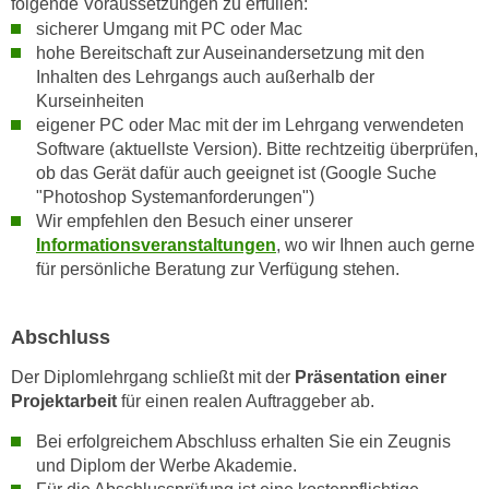
folgende Voraussetzungen zu erfüllen:
n
e
sicherer Umgang mit PC oder Mac
,
l
hohe Bereitschaft zur Auseinandersetzung mit den
g
Inhalten des Lehrgangs auch außerhalb der
e
e
Kurseinheiten
v
l
eigener PC oder Mac mit der im Lehrgang verwendeten
a
a
Software (aktuellste Version). Bitte rechtzeitig überprüfen,
n
ob das Gerät dafür auch geeignet ist (Google Suche
n
t
"Photoshop Systemanforderungen")
g
e
Wir empfehlen den Besuch einer unserer
e
I
Informationsveranstaltungen
, wo wir Ihnen auch gerne
n
n
für persönliche Beratung zur Verfügung stehen.
I
h
h
a
r
Abschluss
l
e
t
Der Diplomlehrgang schließt mit der
Präsentation einer
d
e
Projektarbeit
für einen realen Auftraggeber ab.
u
a
r
Bei erfolgreichem Abschluss erhalten Sie ein Zeugnis
n
c
und Diplom der Werbe Akademie.
z
h