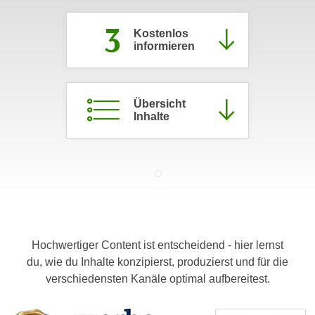
c
i
3
h
m
Kostenlos
t
informieren
m
e
u
n
n
S
g
Übersicht
i
Inhalte
v
e
e
,
r
d
w
a
e
s
n
s
d
w
e
Hochwertiger Content ist entscheidend - hier lernst
i
n
du, wie du Inhalte konzipierst, produzierst und für die
r
w
verschiedensten Kanäle optimal aufbereitest.
a
i
u
r
c