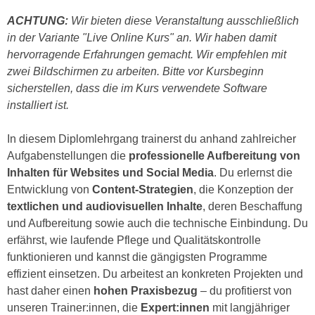
h
e
ACHTUNG:
Wir bieten diese Veranstaltung ausschließlich
u
r
in der Variante "Live Online Kurs" an. Wir haben damit
t
e
hervorragende Erfahrungen gemacht. Wir empfehlen mit
z
n
zwei Bildschirmen zu arbeiten. Bitte vor Kursbeginn
a
“
sicherstellen, dass die im Kurs verwendete Software
b
k
installiert ist.
k
l
o
i
In diesem Diplomlehrgang trainerst du anhand zahlreicher
m
c
Aufgabenstellungen die
professionelle Aufbereitung von
m
k
Inhalten für Websites und Social Media
. Du erlernst die
e
e
Entwicklung von
Content-Strategien
, die Konzeption der
n
n
textlichen und audiovisuellen Inhalte
, deren Beschaffung
z
,
und Aufbereitung sowie auch die technische Einbindung. Du
w
v
erfährst, wie laufende Pflege und Qualitätskontrolle
i
e
funktionieren und kannst die gängigsten Programme
s
r
effizient einsetzen. Du arbeitest an konkreten Projekten und
c
w
hast daher einen
hohen Praxisbezug
– du profitierst von
h
e
unseren Trainer:innen, die
Expert:innen
mit langjähriger
e
n