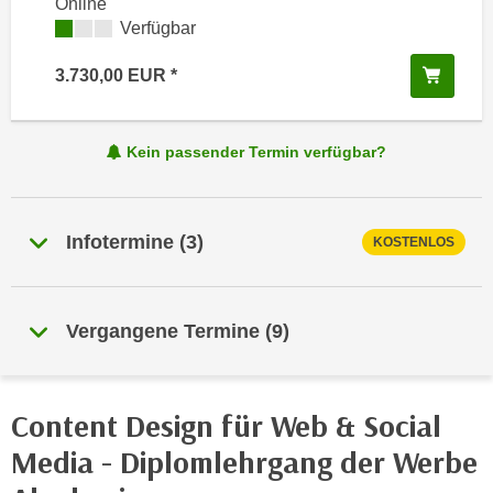
Online
e
e
Kursverfügbarkeit:
Verfügbar
n
n
e
In de
3.730,00
EUR
o
i
t
n
w
s
Kein passender Termin verfügbar?
e
e
n
t
d
z
i
Infotermine
(
3
)
KOSTENLOS
e
g
n
s
,
i
Vergangene Termine
(
9
)
w
n
e
d
l
.
c
Content Design für Web & Social
W
h
e
Media - Diplomlehrgang der Werbe
e
n
s