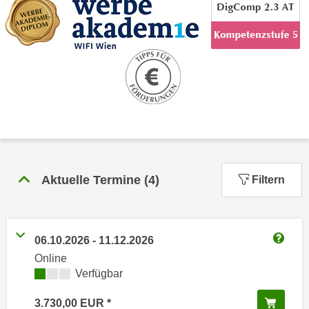
n
h
u
C
r
o
C
o
o
k
o
i
k
e
i
s
e
v
s
o
,
Aktuelle Termine
(
4
)
Filtern
n
d
U
i
S
e
-
f
06.10.2026
-
11.12.2026
a
Weitere
ü
Online
m
r
Kursverfügbarkeit:
Verfügbar
e
d
r
In de
i
3.730,00
EUR