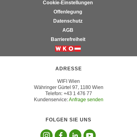
e
Cookie-Einstellungen
t
r
Offenlegung
e
p
Datenschutz
,
e
b
AGB
r
i
s
Barrierefreiheit
s
o
k
n
Weiter zur Website der Wirts
e
e
i
n
ADRESSE
n
b
e
WIFI Wien
e
Währinger Gürtel 97, 1180 Wien
d
z
Telefon: +43 1 476 77
a
o
Kundenservice:
Anfrage senden
t
g
e
e
n
n
FOLGEN SIE UNS
s
e
Folgen sie uns
Folgen sie 
Folgen si
Folgen 
c
t