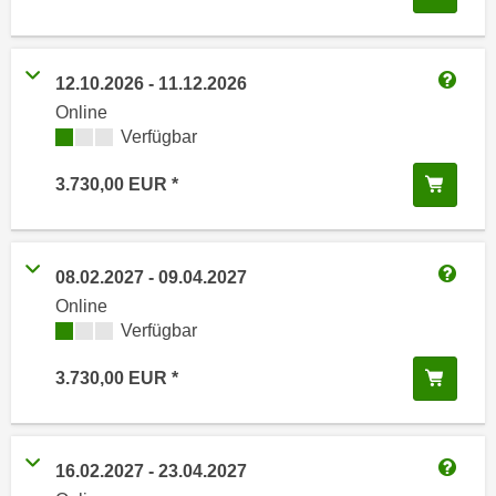
i
e
k
F
a
u
12.10.2026
-
11.12.2026
n
n
Weitere
Online
i
k
Kursverfügbarkeit:
Verfügbar
s
t
c
i
In de
3.730,00
EUR
h
o
e
n
n
d
U
08.02.2027
-
09.04.2027
e
Weitere
n
Online
r
t
Kursverfügbarkeit:
Verfügbar
W
e
e
In de
3.730,00
EUR
r
b
n
s
e
e
h
i
16.02.2027
-
23.04.2027
m
Weitere
t