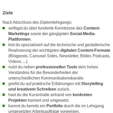
r
a
t
b
Ziele
e
e
C
Nach Abschluss des Diplomlehrgangs:
n
o
verfügst du über fundierte Kenntnisse des
Content-
.
o
Marketings
sowie der gängigsten
Social-Media-
W
k
Plattformen
.
e
i
bist du spezialisiert auf die technische und gestalterische
n
e
Realisierung der wichtigsten
digitalen Content-Formate
n
(Blogposts, Carousel Sides, Newsletter, Bilder, Podcasts,
s
S
Videos, ...).
z
i
nutzt du neben
professionellen Tools
dein hohes
u
e
Verständnis für die Besonderheiten der
A
unterschiedlichen Kommunikationskanäle.
d
n
greifst du auf praktische Erfahrungen mit
Storytelling
e
a
und kreativem Schreiben
zurück.
r
l
hast du die Kursinhalte anhand von
konkreten
C
y
Projekten
trainiert und umgesetzt.
o
s
kannst du bereits ein
Portfolio
durch die im Lehrgang
o
e
umgesetzten Arbeitsaufträge vorweisen.