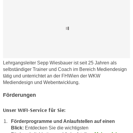
h
r
e
e
n
C
I
o
h
o
r
k
e
i
D
e
a
s
Lehrgangsleiter Sepp Wiesbauer ist seit 25 Jahren als
t
f
selbständiger Trainer und Coach im Bereich Mediendesign
e
ü
tätig und unterrichtet an der FHWien der WKW
n
Mediendesign und Webentwicklung.
r
k
M
Förderungen
e
a
i
r
n
Unser WIFI-Service für Sie:
k
e
e
Förderprogramme und Anlaufstellen auf einen
m
t
Blick:
Entdecken Sie die wichtigsten
d
i