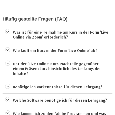
a
h
t
m
e
e
Häufig gestellte Fragen (FAQ)
n
O
a
n
Was ist für eine Teilnahme am Kurs in der Form 'Live
u
l
Online via Zoom' erforderlich?
c
i
h
n
Wie läuft ein Kurs in der Form 'Live Online' ab?
a
e
n
-
Hat der 'Live Online-Kurs' Nachteile gegenüber
U
J
einem Präsenzkurs hinsichtlich des Umfangs der
n
Inhalte?
o
t
u
e
r
Benötige ich Vorkenntnisse für diesen Lehrgang?
r
n
n
e
Welche Software benötige ich für diesen Lehrgang?
e
y
h
z
Wie komme ich zu den Adobe Programmen und was
m