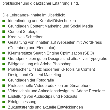
praktischer und didaktischer Erfahrung sind.
n
d
E
e
Die Lehrgangs-Inhalte im Überblick:
U
n
Ideenfindung und Kreativitätstechniken
-
w
Grundlagen Content Marketing und Social Media
U
i
Content Strategie
S
r
Kreatives Schreiben
A
z
Gestaltung von Inhalten auf Webseiten mit WordPress
u
i
(Gutenberg und Elementor)
n
e
KI-unterstütze Search Engine Optimization (SEO)
t
Grundprinzipien guten Designs und attraktiver Typografie
l
e
Bildgestaltung mit Adobe Photoshop
o
r
Praktischer Einsatz moderner KI-Tools für Content
r
w
Design und Content Marketing
i
Grundlagen der Fotografie
o
e
Professionelle Videoproduktion am Smartphone
r
n
Videoschnitt und Animationsdesign mit Adobe Premiere
f
t
Erstellung von Audioclips und Podcasts
e
i
Erfolgsmessung
n
e
Zukunftstrends und aktuelle Entwicklungen
h