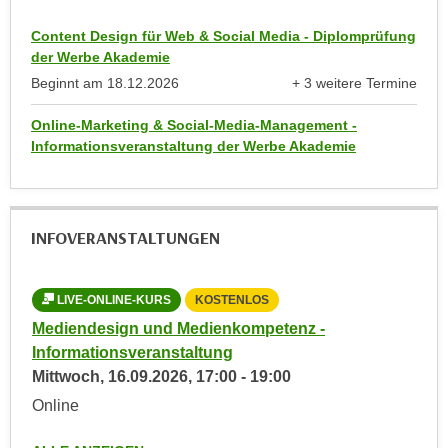
r
h
u
Content Design für Web & Social Media - Diplomprüfung
t
n
der Werbe Akademie
a
g
Beginnt am
18.12.2026
+ 3 weitere Termine
n
anzeigen
s
g
Online-Marketing & Social-Media-Management -
z
e
Informationsveranstaltung der Werbe Akademie
w
m
e
e
c
s
k
INFOVERANSTALTUNGEN
s
e
e
g
n
e
LIVE-ONLINE-KURS
KOSTENLOS
L
e
s
Mediendesign und Medienkompetenz -
Med
n
e
Informationsveranstaltung
Inf
S
t
Mittwoch,
16.09.2026
,
17:00
-
19:00
Mon
c
z
Online
Onl
h
t
u
.