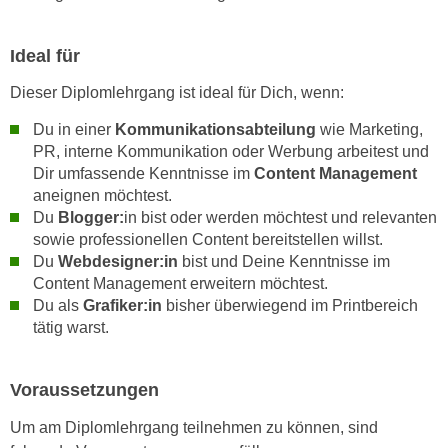
k
z
i
w
Ideal für
e
e
-
c
Dieser Diplomlehrgang ist ideal für Dich, wenn:
S
k
e
Du in einer
Kommunikationsabteilung
wie Marketing,
e
t
PR, interne Kommunikation oder Werbung arbeitest und
n
Dir umfassende Kenntnisse im
Content Management
z
u
aneignen möchtest.
u
n
Du
Blogger:
in bist oder werden möchtest und relevanten
n
d
sowie professionellen Content bereitstellen willst.
g
u
Du
Webdesigner:in
bist und Deine Kenntnisse im
z
m
Content Management erweitern möchtest.
u
f
Du als
Grafiker:in
bisher überwiegend im Printbereich
s
ü
tätig warst.
t
r
i
S
Voraussetzungen
m
i
m
e
Um am Diplomlehrgang teilnehmen zu können, sind
e
r