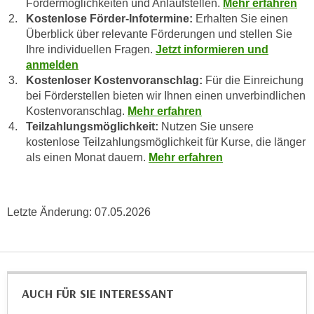
Fördermöglichkeiten und Anlaufstellen.
Mehr erfahren
e
n
Kostenlose Förder-Infotermine:
Erhalten Sie einen
m
g
Überblick über relevante Förderungen und stellen Sie
E
Ihre individuellen Fragen.
Jetzt informieren und
z
U
anmelden
w
-
Kostenloser Kostenvoranschlag:
Für die Einreichung
e
D
bei Förderstellen bieten wir Ihnen einen unverbindlichen
c
Kostenvoranschlag.
Mehr erfahren
a
k
Teilzahlungsmöglichkeit:
Nutzen Sie unsere
t
e
kostenlose Teilzahlungsmöglichkeit für Kurse, die länger
e
u
als einen Monat dauern.
Mehr erfahren
n
n
s
d
c
O
Letzte Änderung:
07.05.2026
h
p
u
t
t
i
z
m
r
i
AUCH FÜR SIE INTERESSANT
e
e
c