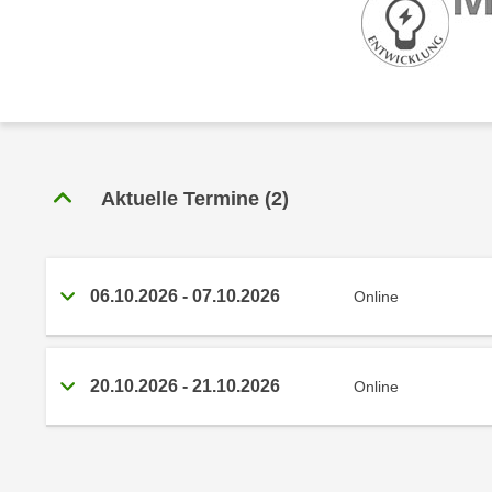
r
c
n
h
u
C
r
o
C
o
o
k
o
i
k
Aktuelle Termine
(
2
)
e
i
s
e
v
s
o
,
06.10.2026
-
07.10.2026
Online
n
d
U
i
S
e
20.10.2026
-
21.10.2026
Online
-
f
a
ü
m
r
e
d