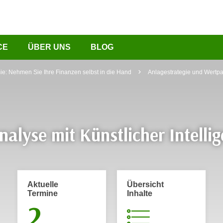
CE
ÜBER UNS
BLOG
e: Nehmen Sie Ihre Finanzen selbst in die Hand
Anlagestrategie und Wertp
nalyse mit Künstlicher Intellig
Aktuelle
Übersicht
Termine
Inhalte
2