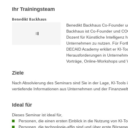
c
i
h
Ihr Trainingsteam
e
u
r
Benedikt Backhaus
t
e
Benedikt Backhaus Co-Founder 
z
n
Backhaus ist Co-Founder und COO
a
Dozent für Künstliche Intelligenz hi
“
b
Unternehmen zu nutzen. Für Fortb
k
k
DECAID Academy erklärt er KI-Too
l
Herausforderungen in Unternehmen
o
i
Vorträge, Online-Workshops und 
m
c
m
k
Ziele
e
e
Nach Absolvierung des Seminars sind Sie in der Lage, KI-Tools i
n
n
vertiefende Informationen aus Unternehmen und der Finanzwel
z
,
w
v
i
Ideal für
e
s
r
Dieses Seminar ist ideal für,
c
w
Personen, die einen ersten Einblick in die Nutzung von KI-
h
e
Personen, die technologie-affin sind und über erste Börsen