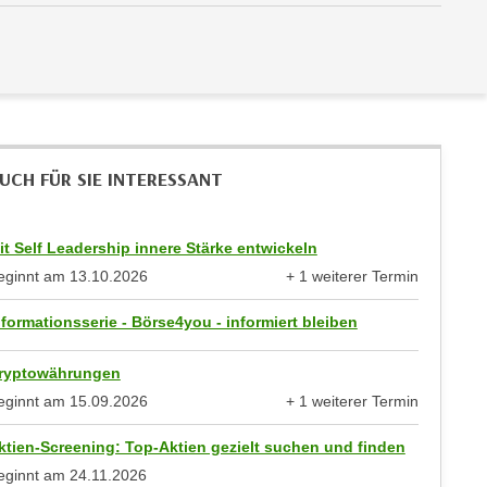
UCH FÜR SIE INTERESSANT
it Self Leadership innere Stärke entwickeln
eginnt am
13.10.2026
+ 1 weiterer Termin
anzeigen
nformationsserie - Börse4you - informiert bleiben
ryptowährungen
eginnt am
15.09.2026
+ 1 weiterer Termin
anzeigen
ktien-Screening: Top-Aktien gezielt suchen und finden
eginnt am
24.11.2026