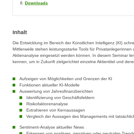
Downloads
m
t
e
e
n
n
e
o
Inhalt
i
t
n
w
Die Entwicklung im Bereich der Künstlichen Intelligenz (KI) schr
s
e
Mittlerweile stehen leistungsstarke Tools für Privatanlegerinnen
e
Aktienanalyse eingesetzt werden können. In diesem Seminar le
n
t
kennen, um in Zukunft zielgerichtet einzelne Aktientitel und de
d
z
i
e
g
Aufzeigen von Möglichkeiten und Grenzen der KI
n
s
Funktionen aktueller KI-Modelle
,
Auswertung von Jahresfinanzberichten
i
w
Identifizierung von Geschäftsfeldern
n
e
Risikofaktorenanalyse
d
Extrahieren von Kernaussagen
l
.
Vergleich der Aussagen des Managements mit tatsächli
c
W
h
Sentiment-Analyse aktueller News
e
e
Erkennen von positiven, negativen oder neutralen Trend