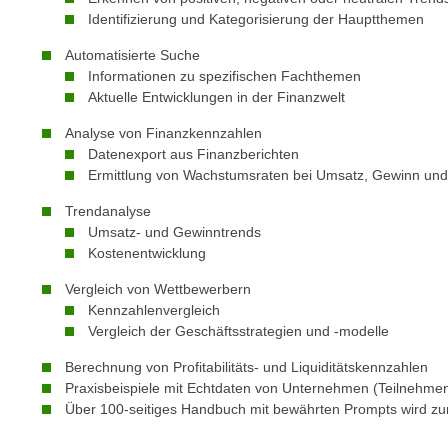
n
s
Identifizierung und Kategorisierung der Hauptthemen
n
i
S
Automatisierte Suche
c
i
Informationen zu spezifischen Fachthemen
h
Aktuelle Entwicklungen in der Finanzwelt
e
n
a
Analyse von Finanzkennzahlen
i
u
Datenexport aus Finanzberichten
c
f
Ermittlung von Wachstumsraten bei Umsatz, Gewinn und
h
„
t
Trendanalyse
A
Umsatz- und Gewinntrends
d
l
Kostenentwicklung
e
l
m
Vergleich von Wettbewerbern
e
D
Kennzahlenvergleich
a
a
Vergleich der Geschäftsstrategien und -modelle
k
t
z
Berechnung von Profitabilitäts- und Liquiditätskennzahlen
e
e
Praxisbeispiele mit Echtdaten von Unternehmen (Teilnehme
n
Über 100-seitiges Handbuch mit bewährten Prompts wird zur
p
s
t