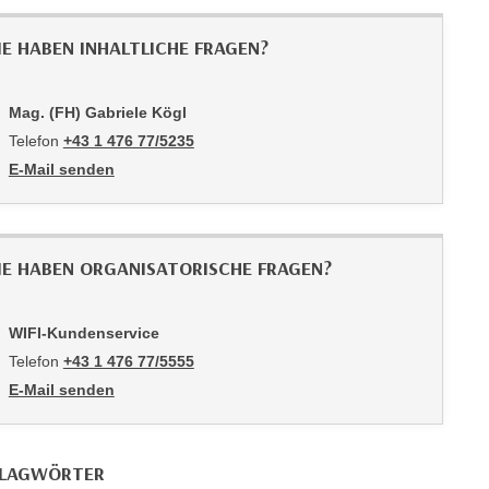
IE HABEN INHALTLICHE FRAGEN?
Mag. (FH) Gabriele Kögl
Telefon
+43 1 476 77/5235
E-Mail senden
an Mag. (FH) Gabriele Kögl: mailto:5235-pmv@wifiwien.at
IE HABEN ORGANISATORISCHE FRAGEN?
WIFI-Kundenservice
Telefon
+43 1 476 77/5555
E-Mail senden
an WIFI-Kundenservice: https://www.wifiwien.at/artikel/2508-all
LAGWÖRTER