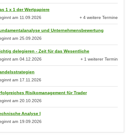
as 1 x 1 der Wertpapiere
eginnt am
11.09.2026
+ 4 weitere Termine
anzeigen
undamentalanalyse und Unternehmensbewertung
eginnt am
25.09.2026
ichtig delegieren - Zeit für das Wesentliche
eginnt am
04.12.2026
+ 1 weiterer Termin
anzeigen
andelsstrategien
eginnt am
17.11.2026
rfolgreiches Risikomanagement für Trader
eginnt am
20.10.2026
echnische Analyse I
eginnt am
19.09.2026