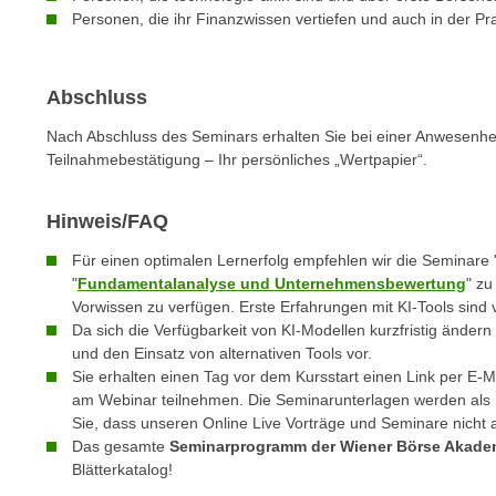
e
Personen, die ihr Finanzwissen vertiefen und auch in der 
n
n
d
E
e
U
Abschluss
n
-
w
Nach Abschluss des Seminars erhalten Sie bei einer Anwesenhe
U
i
Teilnahmebestätigung – Ihr persönliches „Wertpapier“.
S
r
A
z
Hinweis/FAQ
u
i
n
e
Für einen optimalen Lernerfolg empfehlen wir die Seminare 
t
"
Fundamentalanalyse und Unternehmensbewertung
" zu
l
e
Vorwissen zu verfügen. Erste Erfahrungen mit KI-Tools sind v
o
Da sich die Verfügbarkeit von KI-Modellen kurzfristig ändern
r
r
und den Einsatz von alternativen Tools vor.
w
i
Sie erhalten einen Tag vor dem Kursstart einen Link per E
o
e
am Webinar teilnehmen. Die Seminarunterlagen werden als D
r
n
Sie, dass unseren Online Live Vorträge und Seminare nicht
f
t
Das gesamte
Seminarprogramm der Wiener Börse Akade
e
Blätterkatalog!
i
n