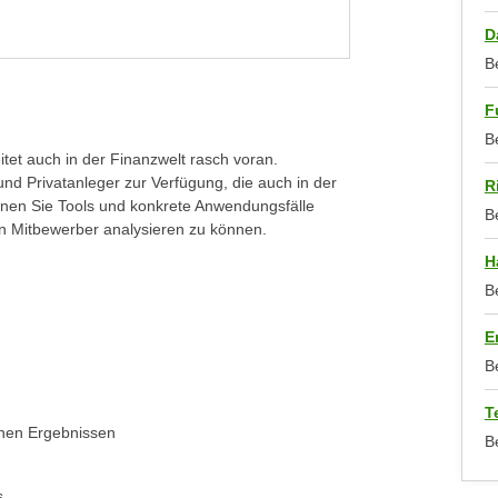
D
B
F
B
eitet auch in der Finanzwelt rasch voran.
 und Privatanleger zur Verfügung, die auch in der
R
rnen Sie Tools und konkrete Anwendungsfälle
B
ren Mitbewerber analysieren zu können.
H
B
E
B
T
chen Ergebnissen
B
s