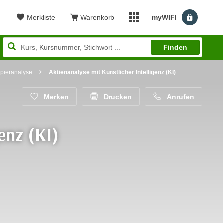
Merkliste
Warenkorb
myWIFI
Benutzerm
myWIFI Apps öffnen
Finden
apieranalyse
Aktienanalyse mit Künstlicher Intelligenz (KI)
Merken
Drucken
Anrufen
enz (KI)