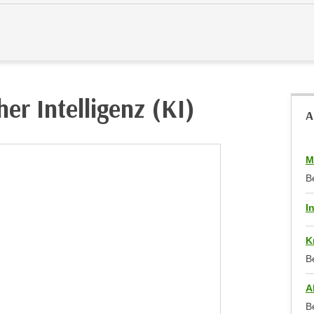
er Intelligenz (KI)
A
M
B
I
K
B
A
B