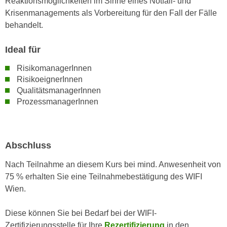
Reaktionsmöglichkeiten im Sinne eines Notfall- und
n
d
Krisenmanagements als Vorbereitung für den Fall der Fälle
E
e
behandelt.
U
n
-
w
Ideal für
U
i
RisikomanagerInnen
S
r
RisikoeignerInnen
A
z
QualitätsmanagerInnen
u
i
ProzessmanagerInnen
n
e
t
l
e
o
r
Abschluss
r
w
i
Nach Teilnahme an diesem Kurs bei mind. Anwesenheit von
o
e
75 % erhalten Sie eine Teilnahmebestätigung des WIFI
r
n
Wien.
f
t
e
i
Diese können Sie bei Bedarf bei der WIFI-
n
e
Zertifizierungsstelle für Ihre
Rezertifizierung
in den
h