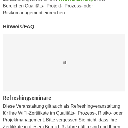
r
Bereichen Qualitäts-, Projekt-, Prozess- oder
a
t
Risikomanagement einreichen.
b
e
e
C
Hinweis/FAQ
n
o
.
o
W
k
e
i
n
e
n
s
S
z
i
u
e
A
d
n
e
Refreshingseminare
a
r
l
Diese Veranstaltung gilt auch als Refreshingveranstaltung
C
y
für Ihre WIFI-Zertifikate im Qualitäts-, Prozess-, Risiko- oder
o
s
Projektmanagement. Bitte vergessen Sie nicht, dass Ihre
o
e
Zertifikate in diesem Bereich 3 Jahre gültig sind und Ihnen