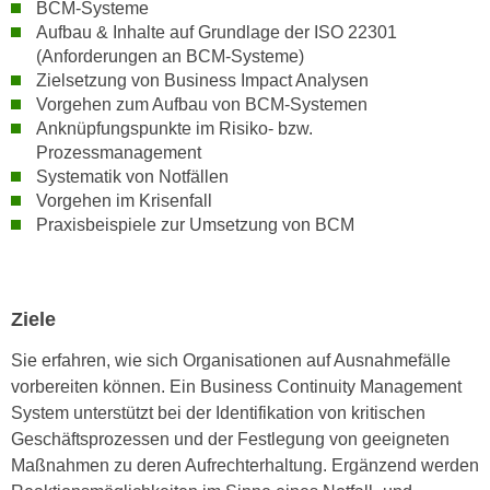
h
BCM-Systeme
e
Aufbau & Inhalte auf Grundlage der ISO 22301
u
r
(Anforderungen an BCM-Systeme)
t
e
Zielsetzung von Business Impact Analysen
z
n
Vorgehen zum Aufbau von BCM-Systemen
a
“
Anknüpfungspunkte im Risiko- bzw.
b
k
Prozessmanagement
k
l
Systematik von Notfällen
o
i
Vorgehen im Krisenfall
m
Praxisbeispiele zur Umsetzung von BCM
c
m
k
e
e
n
n
Ziele
z
,
w
v
Sie erfahren, wie sich Organisationen auf Ausnahmefälle
i
e
vorbereiten können. Ein Business Continuity Management
s
r
System unterstützt bei der Identifikation von kritischen
c
w
Geschäftsprozessen und der Festlegung von geeigneten
h
e
Maßnahmen zu deren Aufrechterhaltung. Ergänzend werden
e
n