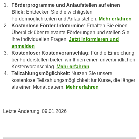
n
Förderprogramme und Anlaufstellen auf einen
e
Blick:
Entdecken Sie die wichtigsten
,
l
Fördermöglichkeiten und Anlaufstellen.
Mehr erfahren
g
e
Kostenlose Förder-Infotermine:
Erhalten Sie einen
e
v
Überblick über relevante Förderungen und stellen Sie
l
a
Ihre individuellen Fragen.
Jetzt informieren und
a
n
anmelden
n
t
Kostenloser Kostenvoranschlag:
Für die Einreichung
g
e
bei Förderstellen bieten wir Ihnen einen unverbindlichen
e
Kostenvoranschlag.
Mehr erfahren
I
n
Teilzahlungsmöglichkeit:
Nutzen Sie unsere
n
I
kostenlose Teilzahlungsmöglichkeit für Kurse, die länger
h
h
als einen Monat dauern.
Mehr erfahren
a
r
l
e
t
d
Letzte Änderung:
09.01.2026
e
u
a
r
n
c
z
h