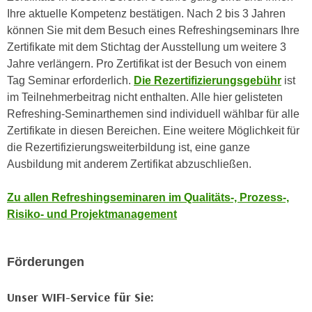
k
z
Ihre aktuelle Kompetenz bestätigen. Nach 2 bis 3 Jahren
i
w
können Sie mit dem Besuch eines Refreshingseminars Ihre
e
e
Zertifikate mit dem Stichtag der Ausstellung um weitere 3
-
c
Jahre verlängern. Pro Zertifikat ist der Besuch von einem
S
k
Tag Seminar erforderlich.
Die Rezertifizierungsgebühr
ist
e
e
im Teilnehmerbeitrag nicht enthalten. Alle hier gelisteten
t
n
Refreshing-Seminarthemen sind individuell wählbar für alle
z
u
Zertifikate in diesen Bereichen. Eine weitere Möglichkeit für
u
n
die Rezertifizierungsweiterbildung ist, eine ganze
n
d
Ausbildung mit anderem Zertifikat abzuschließen.
g
u
z
m
Zu allen Refreshingseminaren im Qualitäts-, Prozess-,
u
f
Risiko- und Projektmanagement
s
ü
t
r
i
Förderungen
S
m
i
m
e
Unser WIFI-Service für Sie:
e
r