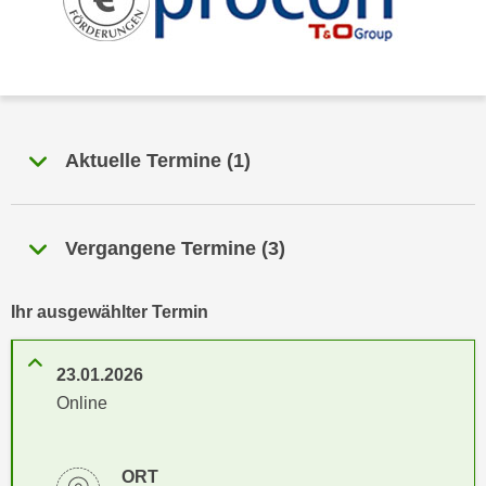
n
h
u
C
r
o
C
o
o
k
o
i
Aktuelle Termine
(
1
)
k
e
i
s
e
v
s
Vergangene Termine
(
3
)
o
,
n
d
U
Ihr ausgewählter Termin
i
S
e
-
f
23.01.2026
a
ü
Online
m
r
e
d
r
i
ORT