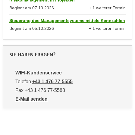
n
b
Beginnt am
07.10.2026
+ 1 weiterer Termin
p
e
anzeigen
e
r
Steuerung des Managementsystems mittels Kennzahlen
r
h
Beginnt am
05.10.2026
+ 1 weiterer Termin
s
i
anzeigen
o
n
n
a
e
SIE HABEN FRAGEN?
u
n
s
b
e
WIFI-Kundenservice
e
i
Telefon
+43 1 476 77-5555
z
n
o
Fax +43 1 476 77-5588
e
g
a
E-Mail senden
e
n
an WIFI-Kundenservice: https://www.wifiwien.at/artik
n
g
e
e
n
n
D
e