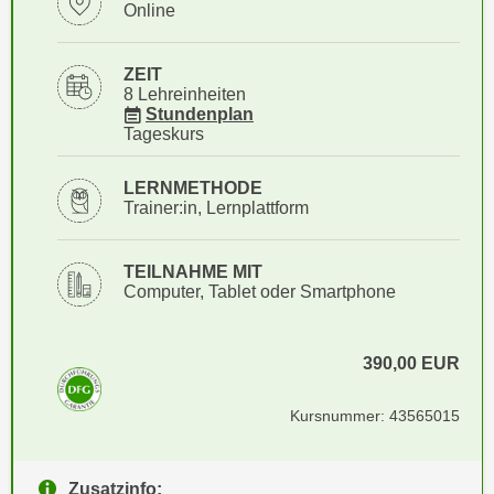
i
Online
e
k
F
a
u
ZEIT
n
8 Lehreinheiten
n
für Veranstaltung 43565015
i
Stundenplan
k
Tageskurs
s
t
c
i
LERNMETHODE
h
o
Trainer:in, Lernplattform
e
n
n
d
TEILNAHME MIT
U
e
Computer, Tablet oder Smartphone
n
r
t
W
e
e
390,00
EUR
r
b
n
s
Kursnummer: 43565015
e
e
h
i
m
Zusatzinfo:
t