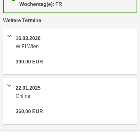
Wochentag(e): FR
e
e
n
n
e
vergangene
Weitere
Termine
o
i
t
n
w
16.03.2026
s
e
WIFI Wien
e
n
t
d
390,00
EUR
z
i
e
g
n
s
,
22.01.2025
i
w
Online
n
e
d
l
360,00
EUR
.
c
W
h
e
e
n
s