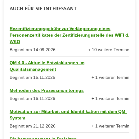
u
d
AUCH FÜR SIE INTERESSANT
z
i
e
e
i
Rezertifizierungsgebühr zur Verlängerung eines
C
g
Personenzertifikates der Zertifizierungsstelle des WIFI d.
o
e
WKO
o
n
Beginnt am
14.09.2026
+ 10 weitere Termine
k
.
anzeigen
i
U
QM 4.0 - Aktuelle Entwicklungen im
e
m
Qualitätsmanagement
s
I
Beginnt am
16.11.2026
+ 1 weiterer Termin
e
anzeigen
h
r
Methoden des Prozessmonitorings
n
h
Beginnt am
16.11.2026
+ 1 weiterer Termin
e
o
anzeigen
n
b
Motivation zur Mitarbeit und Identifikation mit dem QM-
d
System
e
a
Beginnt am
21.12.2026
+ 1 weiterer Termin
n
r
anzeigen
e
ü
Risikomanagement in Projekten