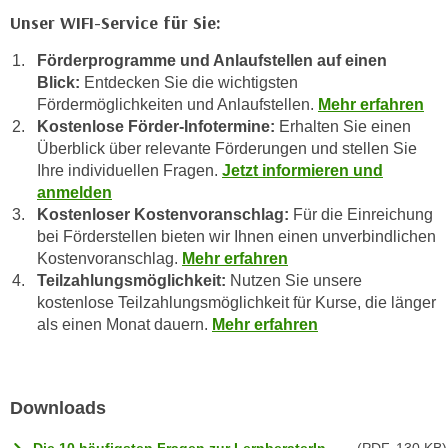
n
b
Unser WIFI-Service für Sie:
p
e
e
Förderprogramme und Anlaufstellen auf einen
r
r
Blick:
Entdecken Sie die wichtigsten
h
s
Fördermöglichkeiten und Anlaufstellen.
Mehr erfahren
i
Kostenlose Förder-Infotermine:
Erhalten Sie einen
o
n
Überblick über relevante Förderungen und stellen Sie
n
a
Ihre individuellen Fragen.
Jetzt informieren und
e
u
anmelden
n
s
Kostenloser Kostenvoranschlag:
Für die Einreichung
b
e
bei Förderstellen bieten wir Ihnen einen unverbindlichen
e
i
Kostenvoranschlag.
Mehr erfahren
z
n
Teilzahlungsmöglichkeit:
Nutzen Sie unsere
o
kostenlose Teilzahlungsmöglichkeit für Kurse, die länger
e
g
als einen Monat dauern.
Mehr erfahren
a
e
n
n
g
e
e
Downloads
n
n
D
e