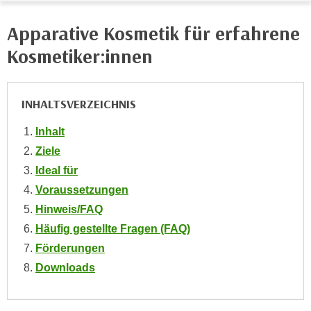
e
e
n
Apparative Kosmetik für erfahrene
n
e
o
Kosmetiker:innen
i
t
n
w
s
e
INHALTSVERZEICHNIS
e
n
t
Inhalt
d
z
i
Ziele
e
g
Ideal für
n
s
Voraussetzungen
,
i
Hinweis/FAQ
w
n
e
Häufig gestellte Fragen (FAQ)
d
l
Förderungen
.
c
W
Downloads
h
e
e
n
s