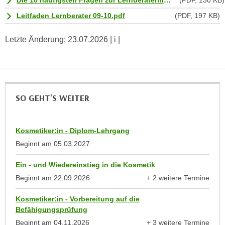
Die 10 häufigsten Fragen zur LernberaterInnenausbildung.pdf
(PDF, 130 KB)
a
h
Leitfaden Lernberater 09-10.pdf
(PDF, 197 KB)
t
m
e
e
Letzte Änderung:
23.07.2026
| i |
n
O
a
n
u
l
c
i
h
n
SO GEHT'S WEITER
a
e
n
-
U
Kosmetiker:in - Diplom-Lehrgang
J
n
Beginnt am
05.03.2027
o
t
u
e
Ein - und Wiedereinstieg in die Kosmetik
r
r
Beginnt am
22.09.2026
+ 2 weitere Termine
n
anzeigen
n
e
Kosmetiker:in - Vorbereitung auf die
e
y
Befähigungsprüfung
h
z
Beginnt am
04.11.2026
+ 3 weitere Termine
m