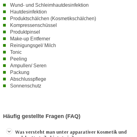
n
Wund- und Schleimhautdesinfektion
e
Hautdesinfektion
,
l
Produktschälchen (Kosmetikschälchen)
g
e
Kompressenschüssel
e
v
Produktpinsel
l
a
Make-up Entferner
a
n
Reinigungsgel/ Milch
n
t
Tonic
g
e
Peeling
e
Ampullen/ Seren
I
n
Packung
n
I
Abschlusspflege
h
h
Sonnenschutz
a
r
l
e
t
d
e
u
Häufig gestellte Fragen (FAQ)
a
r
n
c
Was versteht man unter apparativer Kosmetik und
z
h