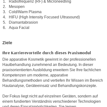
Radiofrequenz (RF) & Microneedling
h
e
Mesopen
u
r
Cold/Warm Plasma
t
e
HIFU (High Intensity Focused Ultrasound)
z
n
Diamantabrasion
a
“
Aqua Facial
b
k
k
l
o
Ziele
i
m
c
Ihre Karrierevorteile durch dieses Praxismodul
m
k
e
Die apparative Kosmetik gewinnt in der professionellen
e
Hautbehandlung zunehmend an Bedeutung. In dieser
n
n
praxisorientierten Ausbildung erweitern Sie Ihre fachlichen
z
,
Kompetenzen um moderne, apparative
w
v
Behandlungsmethoden und vertiefen Ihr Wissen im Bereich
i
e
Hautanalyse, Geräteeinsatz und Behandlungskonzepte.
s
r
c
w
Der Fokus liegt nicht auf einzelnen Geräten, sondern auf
h
e
einem fundierten Verständnis verschiedener Technologien
e
und deren Einsatzmöglichkeiten. Sie lernen,
n