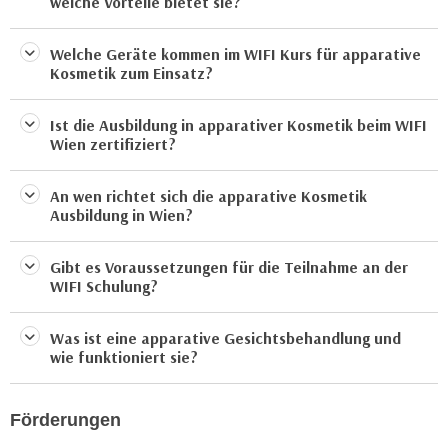
welche Vorteile bietet sie?
u
d
z
i
Welche Geräte kommen im WIFI Kurs für apparative
e
e
Kosmetik zum Einsatz?
i
C
g
o
Ist die Ausbildung in apparativer Kosmetik beim WIFI
e
o
Wien zertifiziert?
n
k
.
i
An wen richtet sich die apparative Kosmetik
U
Ausbildung in Wien?
e
m
s
I
e
Gibt es Voraussetzungen für die Teilnahme an der
h
WIFI Schulung?
r
n
h
e
o
Was ist eine apparative Gesichtsbehandlung und
n
wie funktioniert sie?
b
d
e
a
n
r
Förderungen
e
ü