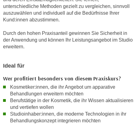
n
unterschiedliche Methoden gezielt zu vergleichen, sinnvoll
d
E
auszuwählen und individuell auf die Bedürfnisse Ihrer
e
U
Kund:innen abzustimmen.
n
-
w
Durch den hohen Praxisanteil gewinnen Sie Sicherheit in
U
i
der Anwendung und können Ihr Leistungsangebot im Studio
S
r
erweitern.
A
z
u
i
n
Ideal für
e
t
l
Wer profitiert besonders von diesem Praxiskurs?
e
o
r
Kosmetiker:innen, die ihr Angebot um apparative
r
w
Behandlungen erweitern möchten
i
o
Berufstätige in der Kosmetik, die ihr Wissen aktualisieren
e
und vertiefen wollen
r
n
Studioinhaber:innen, die moderne Technologien in ihr
f
t
Behandlungskonzept integrieren möchten
e
i
n
e
h