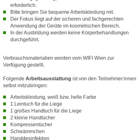
k
z
erforderlich.
i
Bitte bringen Sie bequeme Arbeitskleidung mit.
w
e
Der Fokus liegt auf der sicheren und fachgerechten
e
-
Anwendung der Geräte im kosmetischen Bereich.
c
S
In der Ausbildung werden keine Körperbehandlungen
k
durchgeführt.
e
e
t
n
z
u
Verbrauchsmaterialien werden vom WIFI Wien zur
u
n
Verfügung gestellt.
n
d
g
Folgende
Arbeitsausstattung
ist von den Teilnehmer:innen
u
z
selbst mitzubringen:
m
u
f
Arbeitskleidung, weiß bzw. helle Farbe
s
ü
1 Leintuch für die Liege
t
r
1 großes Handtuch für die Liege
i
S
2 kleine Handtücher
m
Kompressentücher
i
m
Schwämmchen
e
e
Handdesinfektion
r