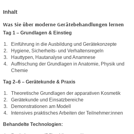
n
i
S
Inhalt
c
i
h
e
Was Sie über moderne Gerätebehandlungen lernen
n
a
Tag 1 – Grundlagen & Einstieg
i
u
c
Einführung in die Ausbildung und Gerätekonzepte
f
h
Hygiene, Sicherheits- und Verhaltensregeln
„
t
Hauttypen, Hautanalyse und Anamnese
A
Auffrischung der Grundlagen in Anatomie, Physik und
d
l
Chemie
e
l
m
e
Tag 2–6 – Gerätekunde & Praxis
D
a
a
Theoretische Grundlagen der apparativen Kosmetik
k
Gerätekunde und Einsatzbereiche
t
z
Demonstrationen am Modell
e
e
Intensives praktisches Arbeiten der Teilnehmer:innen
n
p
s
t
Behandelte Technologien:
c
i