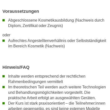
r
a
t
Voraussetzungen
b
e
e
C
Abgeschlossene Kosmetikausbildung (Nachweis durch
n
o
Diplom, Zertifikat oder Zeugnis)
.
o
oder
W
k
Aufrechtes Angestelltenverhältnis oder Selbstständigkeit
e
i
im Bereich Kosmetik (Nachweis)
n
e
n
s
S
z
i
u
Hinweis/FAQ
e
A
Inhalte werden entsprechend der rechtlichen
d
n
Rahmenbedingungen vermittelt
e
a
Im theoretischen Teil werden auch weitere Technologien
r
l
und Behandlungsmöglichkeiten vorgestellt. Die
C
y
praktische Arbeit erfolgt an ausgewählten Geräten.
o
s
Der Kurs ist stark praxisorientiert – die Teilnehmer:innen
o
e
arbeiten gegenseitig, es sind keine externen Modelle