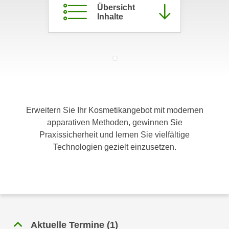
Übersicht
c
i
Inhalte
h
m
t
m
e
u
n
n
S
g
i
v
e
e
,
r
Erweitern Sie Ihr Kosmetikangebot mit modernen
d
w
apparativen Methoden, gewinnen Sie
a
e
Praxissicherheit und lernen Sie vielfältige
s
n
Technologien gezielt einzusetzen.
s
d
w
e
i
n
r
w
a
i
u
r
Aktuelle Termine
(
1
)
c