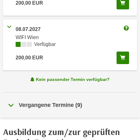
i
In de
200,00
EUR
e
k
F
a
u
n
n
08.07.2027
i
Weitere
k
WIFI Wien
s
t
Kursverfügbarkeit:
Verfügbar
c
i
h
o
In de
200,00
EUR
e
n
n
d
U
Kein passender Termin verfügbar?
e
n
r
t
W
e
e
Vergangene Termine
(
9
)
r
b
n
s
e
e
Ausbildung zum/zur geprüften
h
i
m
t