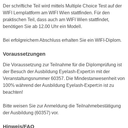
n
Der schriftiche Teil wird mittels Multiple Choice Test auf der
i
S
WIFI Lernplattform am WIFI Wien stattfinden. Für den
c
i
praktischen Teil, dass auch am WIFI Wien stattfindet,
h
e
benötigen Sie ab 12.00 Uhr ein Modell.
n
a
i
u
Bei erfolgreichem Abschluss erhalten Sie ein WIFI-Diplom.
c
f
h
„
Voraussetzungen
t
A
d
l
Die Voraussetzung zur Teilnahme für die Diplomprüfung ist
e
l
der Besuch der Ausbildung Eyelash-Expert:in mit der
m
e
Veranstaltungsnummer 60357. Die Mindestanwesenheit von
D
a
100% während der Ausbildung Eyelash-Expert:in ist zu
a
k
beachten!
t
z
e
e
Bitte weisen Sie zur Anmeldung die Teilnahmebestätigung
n
p
der Ausbildung (60357) vor.
s
t
c
i
Hinweis/FAQ