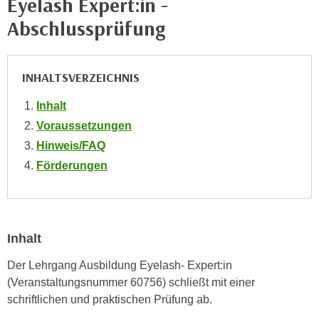
Eyelash Expert:in -
e
e
Abschlussprüfung
n
n
e
o
i
t
INHALTSVERZEICHNIS
n
w
s
e
Inhalt
e
n
Voraussetzungen
t
d
Hinweis/FAQ
z
i
e
Förderungen
g
n
s
,
i
w
n
e
Inhalt
d
l
.
Der Lehrgang Ausbildung Eyelash- Expert:in
c
W
(Veranstaltungsnummer 60756) schließt mit einer
h
e
schriftlichen und praktischen Prüfung ab.
e
n
s