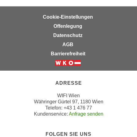
n
e
,
l
Cookie-Einstellungen
g
e
Offenlegung
e
v
l
Datenschutz
a
a
n
AGB
n
t
Barrierefreiheit
g
e
e
I
Weiter zur Website der Wirts
n
n
I
h
ADRESSE
h
a
r
l
WIFI Wien
e
Währinger Gürtel 97, 1180 Wien
t
d
Telefon: +43 1 476 77
e
Kundenservice:
Anfrage senden
u
a
r
n
c
z
FOLGEN SIE UNS
h