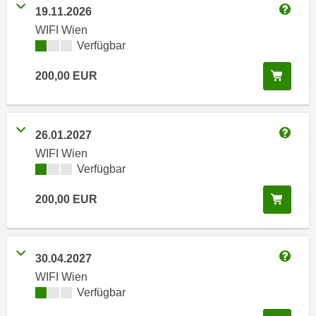
n
19.11.2026
h
u
Weitere
WIFI Wien
C
r
Kursverfügbarkeit:
Verfügbar
o
C
o
o
In de
200,00
EUR
k
o
i
k
e
i
s
26.01.2027
e
Weitere
v
WIFI Wien
s
o
Kursverfügbarkeit:
Verfügbar
,
n
d
In de
200,00
EUR
U
i
S
e
-
f
a
30.04.2027
ü
Weitere
m
r
WIFI Wien
e
Kursverfügbarkeit:
Verfügbar
d
r
i