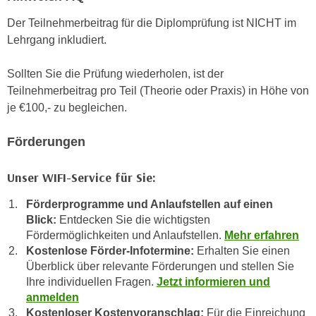
h
e
u
Der Teilnehmerbeitrag für die Diplomprüfung ist NICHT im
r
t
Lehrgang inkludiert.
e
z
n
a
Sollten Sie die Prüfung wiederholen, ist der
“
b
Teilnehmerbeitrag pro Teil (Theorie oder Praxis) in Höhe von
k
k
je €100,- zu begleichen.
l
o
i
m
Förderungen
c
m
k
e
Unser WIFI-Service für Sie:
e
n
n
Förderprogramme und Anlaufstellen auf einen
z
,
Blick:
Entdecken Sie die wichtigsten
w
v
Fördermöglichkeiten und Anlaufstellen.
Mehr erfahren
i
e
Kostenlose Förder-Infotermine:
Erhalten Sie einen
s
r
Überblick über relevante Förderungen und stellen Sie
c
w
Ihre individuellen Fragen.
Jetzt informieren und
h
anmelden
e
e
Kostenloser Kostenvoranschlag:
Für die Einreichung
n