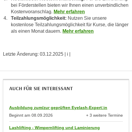
n
bei Förderstellen bieten wir Ihnen einen unverbindlichen
d
E
Kostenvoranschlag.
Mehr erfahren
e
Teilzahlungsmöglichkeit:
Nutzen Sie unsere
U
n
kostenlose Teilzahlungsmöglichkeit für Kurse, die länger
-
w
als einen Monat dauern.
Mehr erfahren
U
i
S
r
A
z
u
Letzte Änderung:
03.12.2025
| i |
i
n
e
t
l
e
o
r
r
AUCH FÜR SIE INTERESSANT
w
i
o
e
r
n
Ausbildung zum/zur geprüften Eyelash-Expert:in
f
t
Beginnt am
08.09.2026
+ 3 weitere Termine
e
i
anzeigen
n
e
Lashlifting - Wimpernlifting und Laminierung
h