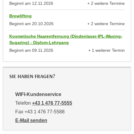
r
Beginnt am
12.11.2026
+ 2 weitere Termine
a
anzeigen
t
b
Browlifting
e
e
C
Beginnt am
20.10.2026
+ 2 weitere Termine
n
anzeigen
o
.
Kosmetische Haarentfernung (Diodenlaser-IPL-Waxing-
o
Sugaring) - Diplom-Lehrgang
W
k
e
Beginnt am
09.11.2026
+ 1 weiterer Termin
i
anzeigen
n
e
n
s
S
z
SIE HABEN FRAGEN?
i
u
e
A
d
WIFI-Kundenservice
n
e
a
Telefon
+43 1 476 77-5555
r
l
Fax +43 1 476 77-5588
C
y
E-Mail senden
o
s
an WIFI-Kundenservice: https://www.wifiwien.at/artik
o
e