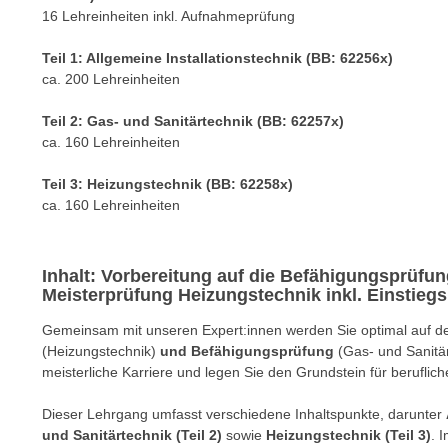
e
16 Lehreinheiten inkl. Aufnahmeprüfung
n
n
d
Teil 1: Allgemeine Installationstechnik (BB: 62256x)
E
e
ca. 200 Lehreinheiten
U
n
-
w
Teil 2: Gas- und Sanitärtechnik (BB: 62257x)
U
i
ca. 160 Lehreinheiten
S
r
A
Teil 3: Heizungstechnik (BB: 62258x)
z
u
ca. 160 Lehreinheiten
i
n
e
t
l
Inhalt: Vorbereitung auf die Befähigungsprüfun
e
o
Meisterprüfung Heizungstechnik inkl. Einstieg
r
r
w
Gemeinsam mit unseren Expert:innen werden Sie optimal auf 
i
o
(Heizungstechnik)
und Befähigungsprüfung
(Gas- und Sanitärt
e
r
meisterliche Karriere und legen Sie den Grundstein für beruflich
n
f
t
Dieser Lehrgang umfasst verschiedene Inhaltspunkte, darunter
e
i
und Sanitärtechnik (Teil 2)
sowie
Heizungstechnik (Teil 3)
. 
n