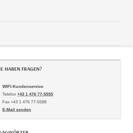
IE HABEN FRAGEN?
WIFI-Kundenservice
Telefon
+43 1 476 77-5555
Fax +43 1 476 77-5588
E-Mail senden
an WIFI-Kundenservice: https://www.wifiwien.at/artikel/2508-all
LAGWÖRTER