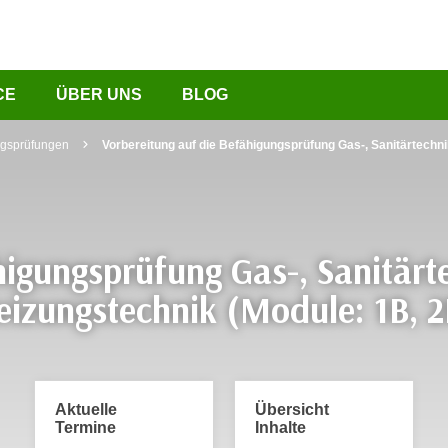
CE
ÜBER UNS
BLOG
ngsprüfungen
Vorbereitung auf die Befähigungsprüfung Gas-, Sanitärtechn
higungsprüfung Gas-, Sanitär
eizungstechnik (Module: 1B, 2
Aktuelle
Übersicht
Termine
Inhalte