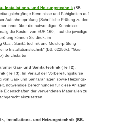
- Installations- und Heizungstechnik
(BB:
ereitungslehrgänge Kenntnisse und Fähigkeiten auf
ser Aufnahmeprüfung (Schriftliche Prüfung zu den
ehmer:innen über die notwendigen Kenntnisse
alig die Kosten von EUR 160,-- auf die jeweilige
rüfung können Sie direkt im
g Gas-, Sanitärtechnik und Meisterprüfung
ine Installationstechnik" (BB: 62256x), "Gas-
x) durchstarten.
arunter
Gas- und Sanitärtechnik (Teil 2)
,
ik (Teil 3)
. Im Verlauf der Vorbereitungskurse
ng von Gas- und Sanitäranlagen sowie Heizungs-
eit, notwendige Berechnungen für diese Anlagen
ie Eigenschaften der verwendeten Materialien zu
achgerecht einzusetzen.
-, Installations- und Heizungstechnik (BB: