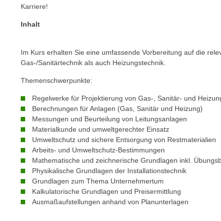
n
Karriere!
s
n
i
Inhalt
S
c
i
h
e
Im Kurs erhalten Sie eine umfassende Vorbereitung auf die rel
n
a
Gas-/Sanitärtechnik als auch Heizungstechnik.
i
u
c
Themenschwerpunkte:
f
h
„
Regelwerke für Projektierung von Gas-, Sanitär- und Heizu
t
A
Berechnungen für Anlagen (Gas, Sanitär und Heizung)
d
Messungen und Beurteilung von Leitungsanlagen
l
e
Materialkunde und umweltgerechter Einsatz
l
m
Umweltschutz und sichere Entsorgung von Restmaterialien
e
Arbeits- und Umweltschutz-Bestimmungen
D
a
Mathematische und zeichnerische Grundlagen inkl. Übungsb
a
k
Physikalische Grundlagen der Installationstechnik
t
z
Grundlagen zum Thema Unternehmertum
e
e
Kalkulatorische Grundlagen und Preisermittlung
n
Ausmaßaufstellungen anhand von Planunterlagen
p
s
t