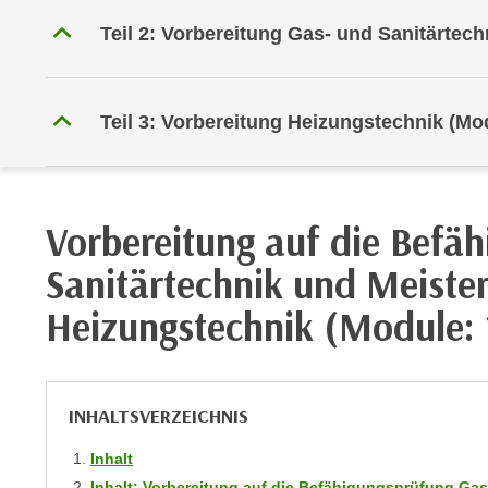
r
i
i
Teil 2: Vorbereitung Gas- und Sanitärtech
e
k
F
a
u
n
n
Teil 3: Vorbereitung Heizungstechnik (Mo
i
k
s
t
c
i
h
o
Vorbereitung auf die Befä
e
n
n
Sanitärtechnik und Meiste
d
U
e
Heizungstechnik (Module: 
n
r
t
W
e
e
r
b
INHALTSVERZEICHNIS
n
s
e
e
Inhalt
h
i
Inhalt: Vorbereitung auf die Befähigungsprüfung Gas