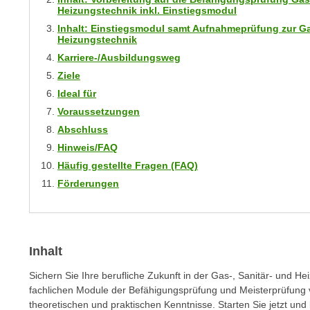
m
Heizungstechnik inkl. Einstiegsmodul
t
e
Inhalt: Einstiegsmodul samt Aufnahmeprüfung zur Gas
e
Heizungstechnik
n
n
e
Karriere-/Ausbildungsweg
o
i
Ziele
t
n
Ideal für
w
s
Voraussetzungen
e
e
n
Abschluss
t
d
Hinweis/FAQ
z
i
Häufig gestellte Fragen (FAQ)
e
g
Förderungen
n
s
,
i
w
n
e
d
Inhalt
l
.
c
Sichern Sie Ihre berufliche Zukunft in der Gas-, Sanitär- und Hei
W
h
fachlichen Module der Befähigungsprüfung und Meisterprüfung vo
e
theoretischen und praktischen Kenntnisse. Starten Sie jetzt und 
e