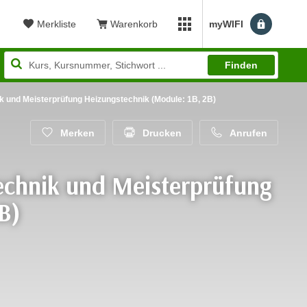
Merkliste
Warenkorb
myWIFI
Benutzerm
myWIFI Apps öffnen
Finden
ik und Meisterprüfung Heizungstechnik (Module: 1B, 2B)
Merken
Drucken
Anrufen
technik und Meisterprüfung
B)