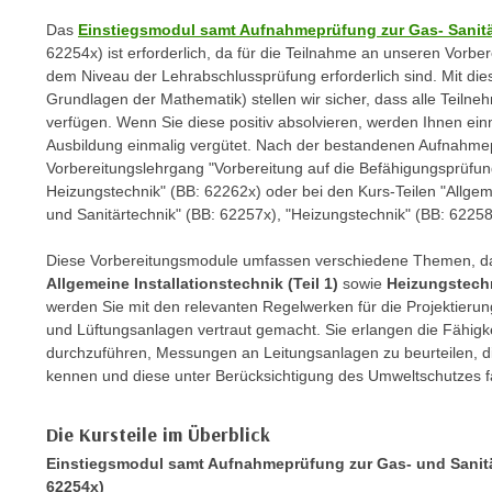
c
i
h
Das
Einstiegsmodul samt Aufnahmeprüfung zur Gas- Sanitär
e
62254x) ist erforderlich, da für die Teilnahme an unseren Vorb
u
r
dem Niveau der Lehrabschlussprüfung erforderlich sind. Mit die
t
e
Grundlagen der Mathematik) stellen wir sicher, dass alle Teiln
z
n
verfügen. Wenn Sie diese positiv absolvieren, werden Ihnen einm
a
“
Ausbildung einmalig vergütet. Nach der bestandenen Aufnahmep
b
Vorbereitungslehrgang "Vorbereitung auf die Befähigungsprüfun
k
k
Heizungstechnik" (BB: 62262x) oder bei den Kurs-Teilen "Allgeme
l
o
und Sanitärtechnik" (BB: 62257x), "Heizungstechnik" (BB: 62258
i
m
c
Diese Vorbereitungsmodule umfassen verschiedene Themen, d
m
k
Allgemeine Installationstechnik (Teil 1)
sowie
Heizungstechn
e
e
werden Sie mit den relevanten Regelwerken für die Projektieru
n
n
und Lüftungsanlagen vertraut gemacht. Sie erlangen die Fähigk
z
durchzuführen, Messungen an Leitungsanlagen zu beurteilen, d
,
w
kennen und diese unter Berücksichtigung des Umweltschutzes f
v
i
e
s
Die Kursteile im Überblick
r
c
w
Einstiegsmodul samt Aufnahmeprüfung zur Gas- und Sanitär
h
e
62254x)