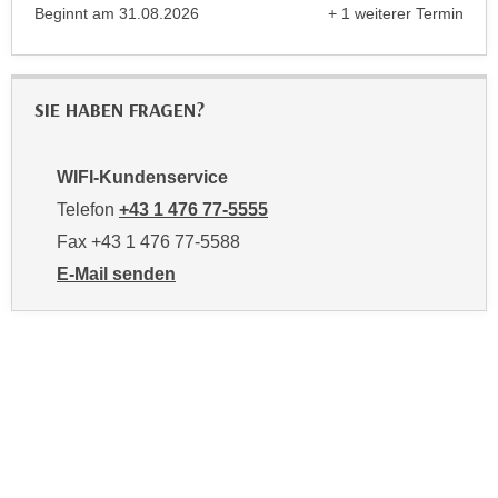
n
Beginnt am
31.08.2026
+ 1 weiterer Termin
b
p
anzeigen
e
e
r
r
h
SIE HABEN FRAGEN?
s
i
o
n
n
a
WIFI-Kundenservice
e
u
Telefon
+43 1 476 77-5555
n
s
Fax +43 1 476 77-5588
b
e
E-Mail senden
e
i
an WIFI-Kundenservice: https://www.wifiwien.at/artik
z
n
o
e
g
a
e
n
n
g
e
e
n
n
D
e