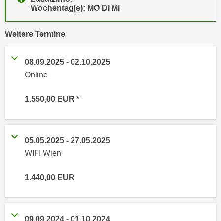
e
Wochentag(e): MO DI MI
e
n
n
e
vergangene
Weitere
Termine
o
i
t
n
w
08.09.2025
-
02.10.2025
s
e
Online
e
n
t
d
1.550,00
EUR
z
i
e
g
n
s
,
05.05.2025
-
27.05.2025
i
w
WIFI Wien
n
e
d
l
.
1.440,00
EUR
c
W
h
e
e
n
09.09.2024
-
01.10.2024
s