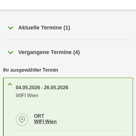
n
h
u
C
r
o
C
Aktuelle Termine
(
1
)
o
o
k
o
i
k
e
Vergangene Termine
(
4
)
i
s
e
v
s
Ihr ausgewählter Termin
o
,
n
d
U
04.05.2026
-
26.05.2026
i
S
WIFI Wien
e
-
f
a
ü
ORT
m
r
Standortinformationen zu
öffnen
WIFI Wien
e
d
r
i