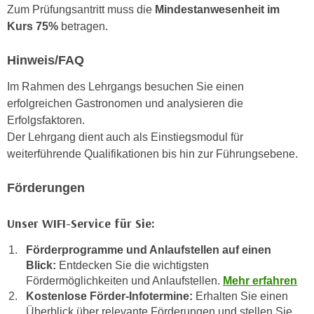
k
Zum Prüfungsantritt muss die
Mindestanwesenheit im
z
i
Kurs 75%
betragen.
w
e
e
-
Hinweis/FAQ
c
S
k
Im Rahmen des Lehrgangs besuchen Sie einen
e
e
erfolgreichen Gastronomen und analysieren die
t
n
Erfolgsfaktoren.
z
u
Der Lehrgang dient auch als Einstiegsmodul für
u
n
weiterführende Qualifikationen bis hin zur Führungsebene.
n
d
g
u
Förderungen
z
m
u
f
Unser WIFI-Service für Sie:
s
ü
t
r
Förderprogramme und Anlaufstellen auf einen
i
S
Blick:
Entdecken Sie die wichtigsten
m
i
Fördermöglichkeiten und Anlaufstellen.
Mehr erfahren
m
Kostenlose Förder-Infotermine:
Erhalten Sie einen
e
e
Überblick über relevante Förderungen und stellen Sie
r