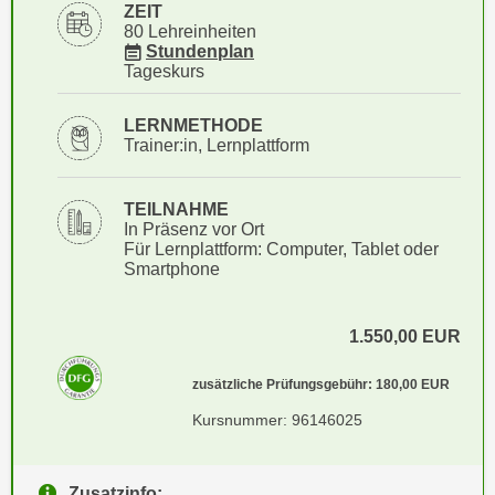
i
ZEIT
e
80 Lehreinheiten
k
F
für Veranstaltung 96146025
Stundenplan
a
u
Tageskurs
n
n
i
k
LERNMETHODE
s
Trainer:in, Lernplattform
t
c
i
h
o
TEILNAHME
e
n
In Präsenz vor Ort
n
Für Lernplattform: Computer, Tablet oder
d
Smartphone
U
e
n
r
t
W
1.550,00
EUR
e
e
r
zusätzliche Prüfungsgebühr: 180,00
EUR
b
n
s
Kursnummer: 96146025
e
e
h
i
m
Zusatzinfo:
t