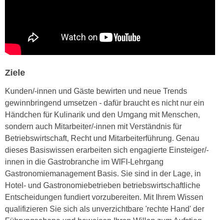
n
d
E
e
U
n
-
w
U
i
S
r
Ziele
A
z
u
Kunden/-innen und Gäste bewirten und neue Trends
i
n
gewinnbringend umsetzen - dafür braucht es nicht nur ein
e
t
Händchen für Kulinarik und den Umgang mit Menschen,
l
e
sondern auch Mitarbeiter/-innen mit Verständnis für
o
r
Betriebswirtschaft, Recht und Mitarbeiterführung. Genau
r
w
dieses Basiswissen erarbeiten sich engagierte Einsteiger/-
i
o
innen in die Gastrobranche im WIFI-Lehrgang
e
r
Gastronomiemanagement Basis. Sie sind in der Lage, in
n
f
Hotel- und Gastronomiebetrieben betriebswirtschaftliche
t
e
Entscheidungen fundiert vorzubereiten. Mit Ihrem Wissen
i
n
qualifizieren Sie sich als unverzichtbare 'rechte Hand' der
e
h