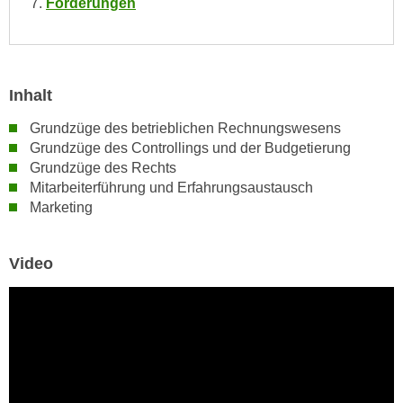
Förderungen
h
e
u
r
t
e
z
n
a
Inhalt
“
b
k
Grundzüge des betrieblichen Rechnungswesens
k
l
Grundzüge des Controllings und der Budgetierung
o
i
Grundzüge des Rechts
m
c
Mitarbeiterführung und Erfahrungsaustausch
m
Marketing
k
e
e
n
n
Video
z
,
w
v
i
e
s
r
c
w
h
e
e
n