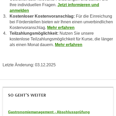
n
Ihre individuellen Fragen.
Jetzt informieren und
e
,
anmelden
l
Kostenloser Kostenvoranschlag:
Für die Einreichung
g
e
bei Förderstellen bieten wir Ihnen einen unverbindlichen
e
v
Kostenvoranschlag.
Mehr erfahren
l
a
Teilzahlungsmöglichkeit:
Nutzen Sie unsere
a
n
kostenlose Teilzahlungsmöglichkeit für Kurse, die länger
n
t
als einen Monat dauern.
Mehr erfahren
g
e
e
I
n
n
Letzte Änderung:
03.12.2025
I
h
h
a
r
l
e
t
d
e
SO GEHT'S WEITER
u
a
r
n
c
z
Gastronomiemanagement - Abschlussprüfung
h