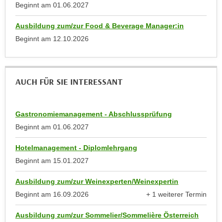
u
Beginnt am
01.06.2027
d
z
i
Ausbildung zum/zur Food & Beverage Manager:in
e
e
Beginnt am
12.10.2026
i
C
g
o
e
o
n
AUCH FÜR SIE INTERESSANT
k
.
i
U
e
m
Gastronomiemanagement - Abschlussprüfung
s
I
Beginnt am
01.06.2027
e
h
r
n
Hotelmanagement - Diplomlehrgang
h
e
Beginnt am
15.01.2027
o
n
b
Ausbildung zum/zur Weinexperten/Weinexpertin
d
e
a
Beginnt am
16.09.2026
+ 1 weiterer Termin
n
anzeigen
r
e
Ausbildung zum/zur Sommelier/Sommelière Österreich
ü