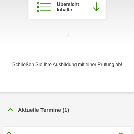
Übersicht
c
i
Inhalte
h
m
t
m
e
u
n
n
S
g
i
v
e
e
,
r
Schließen Sie Ihre Ausbildung mit einer Prüfung ab!
d
w
a
e
s
n
s
d
w
e
i
n
Aktuelle Termine
(
1
)
r
w
a
i
u
r
c