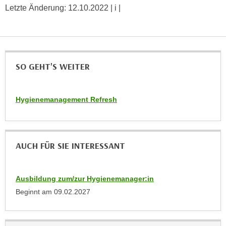
h
e
Letzte Änderung:
12.10.2022
| i |
u
r
t
e
z
n
a
“
b
SO GEHT'S WEITER
k
k
l
o
i
Hygienemanagement Refresh
m
c
m
k
e
e
n
n
AUCH FÜR SIE INTERESSANT
z
,
w
v
i
e
Ausbildung zum/zur Hygienemanager:in
s
r
Beginnt am
09.02.2027
c
w
h
e
e
n