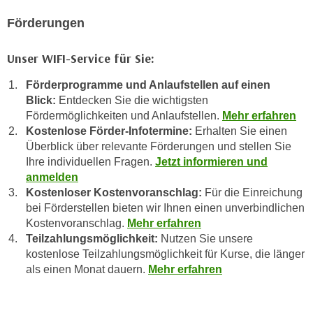
n
i
S
Förderungen
c
i
h
e
Unser WIFI-Service für Sie:
n
a
i
Förderprogramme und Anlaufstellen auf einen
u
c
Blick:
Entdecken Sie die wichtigsten
f
Fördermöglichkeiten und Anlaufstellen.
Mehr erfahren
h
„
Kostenlose Förder-Infotermine:
Erhalten Sie einen
t
A
Überblick über relevante Förderungen und stellen Sie
d
l
Ihre individuellen Fragen.
Jetzt informieren und
e
l
anmelden
m
e
Kostenloser Kostenvoranschlag:
Für die Einreichung
D
a
bei Förderstellen bieten wir Ihnen einen unverbindlichen
a
k
Kostenvoranschlag.
Mehr erfahren
t
Teilzahlungsmöglichkeit:
Nutzen Sie unsere
z
e
kostenlose Teilzahlungsmöglichkeit für Kurse, die länger
e
n
als einen Monat dauern.
Mehr erfahren
p
s
t
c
i