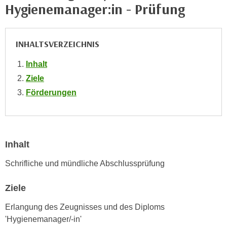
Hygienemanager:in - Prüfung
e
e
n
n
e
o
INHALTSVERZEICHNIS
i
t
n
w
Inhalt
s
e
Ziele
e
n
Förderungen
t
d
z
i
e
g
n
s
,
Inhalt
i
w
n
Schrifliche und mündliche Abschlussprüfung
e
d
l
.
Ziele
c
W
h
e
Erlangung des Zeugnisses und des Diploms
e
n
'Hygienemanager/-in'
s