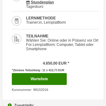
i
für Veranstaltung 98102016
Stundenplan
e
Tageskurs
k
F
a
u
LERNMETHODE
n
n
Trainer:in, Lernplattform
i
k
s
t
c
TEILNAHME
i
Wählen Sie: Online oder in Präsenz vor Ort
h
o
Für Lernplattform: Computer, Tablet oder
e
Smartphone
n
n
d
U
e
4.650,00
EUR
n
r
t
*Zinslose Teilzahlung : 11 x 422,73
EUR
W
e
e
für Termin: 11.09.2026 - 02.07.
Warteliste
r
b
n
s
Kursnummer: 98102016
e
e
h
i
m
Zusatzinfo:
t