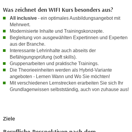
n
e
Was zeichnet den WIFI Kurs besonders aus?
,
l
All inclusive
- ein optimales Ausbildungsangebot mit
g
e
Mehrwert.
e
v
Modernisierte Inhalte und Trainingskonzepte.
l
a
Begleitung von ausgewählten Expertinnen und Experten
a
n
aus der Branche.
n
t
Interessante Lehrinhalte auch abseits der
g
e
Befähigungsprüfung (soft skills).
e
I
Gruppenarbeiten und praktische Trainings.
n
Die Theorieeinheiten werden als Hybrid-Variante
n
I
angeboten - Lernen Wann und Wo Sie möchten!
h
h
Mit verschiedenen Lernstrecken erarbeiten Sie sich Ihr
a
r
Grundlagenwissen selbstständig, auch von zuhause aus!
l
e
t
d
e
u
a
r
Ziele
n
c
z
Berufliche Perspektiven nach dem
h