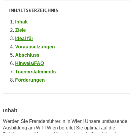
n
i
S
INHALTSVERZEICHNIS
c
i
h
Inhalt
e
n
Ziele
a
i
u
Ideal für
c
f
Voraussetzungen
h
„
Abschluss
t
A
Hinweis/FAQ
d
l
e
Trainerstatements
l
m
Förderungen
e
D
a
a
k
t
z
e
e
Inhalt
n
p
s
Werden Sie Fremdenführer:in in Wien! Unsere umfassende
t
Ausbildung am WIFI Wien bereitet Sie optimal auf die
c
i