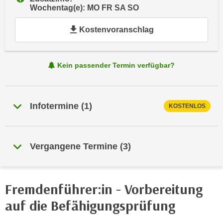
e
Wochentag(e): MO FR SA SO
e
n
n
Kostenvoranschlag
e
o
i
t
n
w
Kein passender Termin verfügbar?
s
e
e
n
t
d
z
Infotermine
(
1
)
KOSTENLOS
i
e
g
n
s
,
i
Vergangene Termine
(
3
)
w
n
e
d
l
.
Fremdenführer:in - Vorbereitung
c
W
h
auf die Befähigungsprüfung
e
e
n
s