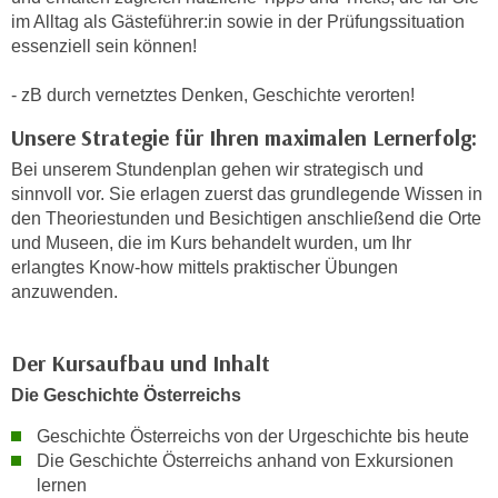
n
im Alltag als Gästeführer:in sowie in der Prüfungssituation
d
E
essenziell sein können!
e
U
n
- zB durch vernetztes Denken, Geschichte verorten!
-
w
U
i
Unsere Strategie für Ihren maximalen Lernerfolg:
S
r
Bei unserem Stundenplan gehen wir strategisch und
A
z
sinnvoll vor. Sie erlagen zuerst das grundlegende Wissen in
u
i
den Theoriestunden und Besichtigen anschließend die Orte
n
e
und Museen, die im Kurs behandelt wurden, um Ihr
t
l
erlangtes Know-how mittels praktischer Übungen
e
anzuwenden.
o
r
r
w
i
Der Kursaufbau und Inhalt
o
e
r
Die Geschichte Österreichs
n
f
t
Geschichte Österreichs von der Urgeschichte bis heute
e
i
Die Geschichte Österreichs anhand von Exkursionen
n
e
lernen
h