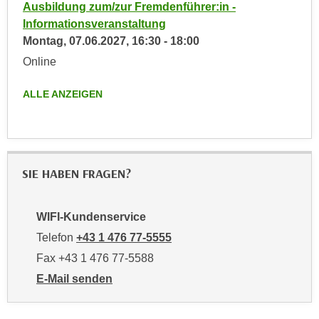
Ausbildung zum/zur Fremdenführer:in -
t
A
Informationsveranstaltung
e
u
Montag,
07.06.2027
,
16:30
-
18:00
g
f
e
Online
l
n
i
ALLE ANZEIGEN
i
s
e
t
ß
u
e
n
n
g
SIE HABEN FRAGEN?
u
d
n
e
d
WIFI-Kundenservice
r
i
Telefon
+43 1 476 77-5555
P
n
a
Fax +43 1 476 77-5588
s
r
E-Mail senden
b
t
an WIFI-Kundenservice: https://www.wifiwien.at/artik
e
n
s