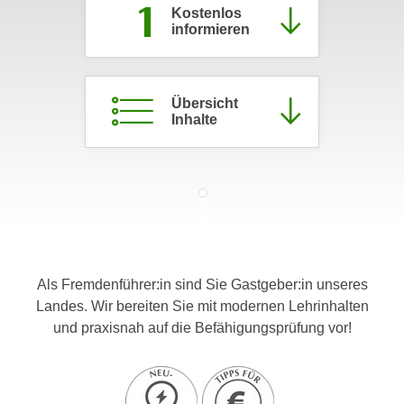
1
Kostenlos
c
i
informieren
h
m
t
m
e
u
n
Übersicht
n
Inhalte
S
g
i
v
e
e
,
r
d
w
a
e
s
n
s
d
Als Fremdenführer:in sind Sie Gastgeber:in unseres
w
e
Landes. Wir bereiten Sie mit modernen Lehrinhalten
i
n
und praxisnah auf die Befähigungsprüfung vor!
r
w
a
i
u
r
c