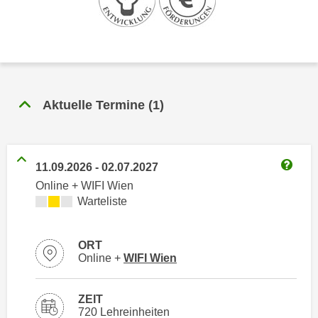
n
h
u
C
r
o
C
o
o
k
o
i
Aktuelle Termine
(
1
)
k
e
i
s
e
v
s
11.09.2026
-
02.07.2027
o
,
Weitere
Online + WIFI Wien
n
d
Kursverfügbarkeit:
Warteliste
U
i
S
e
-
f
ORT
a
Standortinformationen zu
öffnen
Online +
WIFI Wien
ü
m
r
e
d
ZEIT
r
i
720 Lehreinheiten