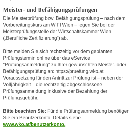
u
e
Meister- und Befähigungsprüfungen
b
n
i
Die Meisterprüfung bzw. Befähigungsprüfung – nach dem
i
e
Vorbereitungskurs am WIFI Wien – legen Sie bei der
n
t
Meisterprüfungsstelle der Wirtschaftskammer Wien
d
(„Berufliche Zertifizierung“) ab.
e
e
n
n
Bitte melden Sie sich rechtzeitig vor dem geplanten
,
U
Prüfungstermin online über das eService
w
"Prüfungsanmeldung" zu Ihrer gewünschten Meister- oder
S
e
Befähigungsprüfung an: https://pruefung.wko.at.
A
r
Voraussetzung für den Antritt zur Prüfung ist – neben der
,
d
Volljährigkeit – die rechtzeitig abgeschlossene
b
e
Prüfungsanmeldung inklusive der Bezahlung der
e
n
Prüfungsgebühr.
i
w
w
e
Bitte beachten Sie:
Für die Prüfungsanmeldung benötigen
e
Sie ein Benutzerkonto. Details siehe
i
l
www.wko.at/benutzerkonto.
t
c
e