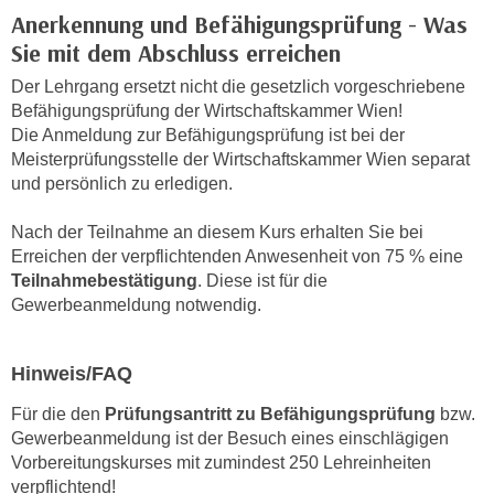
a
Anerkennung und Befähigungsprüfung - Was
h
t
Sie mit dem Abschluss erreichen
m
e
e
Der Lehrgang ersetzt nicht die gesetzlich vorgeschriebene
n
O
Befähigungsprüfung der Wirtschaftskammer Wien!
a
n
Die Anmeldung zur Befähigungsprüfung ist bei der
u
l
Meisterprüfungsstelle der Wirtschaftskammer Wien separat
c
und persönlich zu erledigen.
i
h
n
a
Nach der Teilnahme an diesem Kurs erhalten Sie bei
e
n
Erreichen der verpflichtenden Anwesenheit von 75 % eine
-
Teilnahmebestätigung
. Diese ist für die
U
J
Gewerbeanmeldung notwendig.
n
o
t
u
e
r
Hinweis/FAQ
r
n
n
Für die den
Prüfungsantritt zu Befähigungsprüfung
bzw.
e
Gewerbeanmeldung ist der Besuch eines einschlägigen
e
y
Vorbereitungskurses mit zumindest 250 Lehreinheiten
h
z
verpflichtend!
m