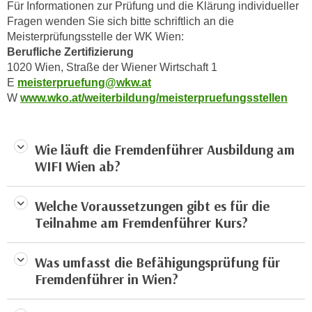
h
Für Informationen zur Prüfung und die Klärung individueller
r
Fragen wenden Sie sich bitte schriftlich an die
e
e
Meisterprüfungsstelle der WK Wien:
n
C
Berufliche Zertifizierung
I
o
1020 Wien, Straße der Wiener Wirtschaft 1
h
o
E
meisterpruefung@wkw.at
r
k
W
www.wko.at/weiterbildung/meisterpruefungsstellen
e
i
D
e
a
s
Wie läuft die Fremdenführer Ausbildung am
t
f
WIFI Wien ab?
e
ü
n
r
Welche Voraussetzungen gibt es für die
k
M
Teilnahme am Fremdenführer Kurs?
e
a
i
r
n
Was umfasst die Befähigungsprüfung für
k
e
Fremdenführer in Wien?
e
m
t
d
i