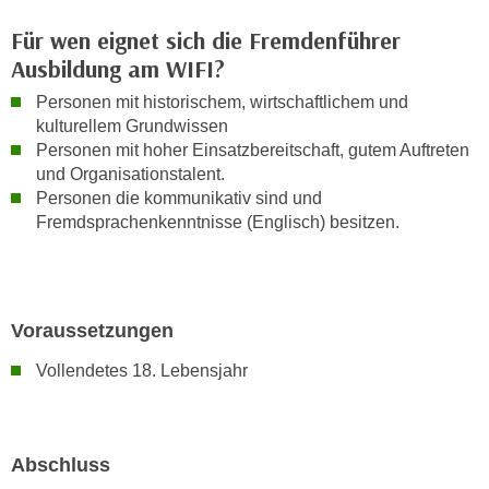
n
b
p
Für wen eignet sich die Fremdenführer
e
e
Ausbildung am WIFI?
r
r
h
Personen mit historischem, wirtschaftlichem und
s
i
kulturellem Grundwissen
o
n
Personen mit hoher Einsatzbereitschaft, gutem Auftreten
n
a
und Organisationstalent.
e
Personen die kommunikativ sind und
u
n
Fremdsprachenkenntnisse (Englisch) besitzen.
s
b
e
e
i
z
n
o
Voraussetzungen
e
g
a
Vollendetes 18. Lebensjahr
e
n
n
g
e
e
n
n
Abschluss
D
e