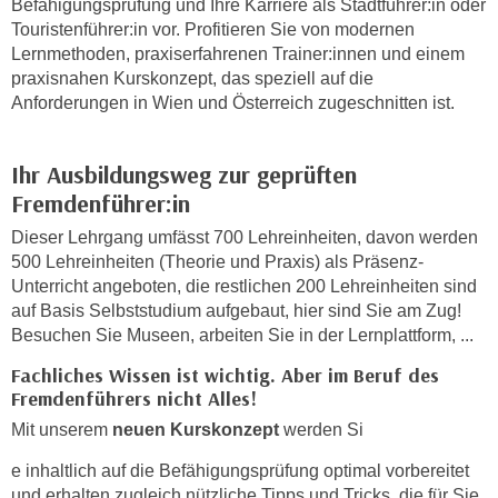
Befähigungsprüfung und Ihre Karriere als Stadtführer:in oder
h
e
Touristenführer:in vor. Profitieren Sie von modernen
u
r
Lernmethoden, praxiserfahrenen Trainer:innen und einem
t
e
praxisnahen Kurskonzept, das speziell auf die
z
n
Anforderungen in Wien und Österreich zugeschnitten ist.
a
“
b
k
k
Ihr Ausbildungsweg zur geprüften
l
o
Fremdenführer:in
i
m
c
Dieser Lehrgang umfässt 700 Lehreinheiten, davon werden
m
k
500 Lehreinheiten (Theorie und Praxis) als Präsenz-
e
e
Unterricht angeboten, die restlichen 200 Lehreinheiten sind
n
n
auf Basis Selbststudium aufgebaut, hier sind Sie am Zug!
z
Besuchen Sie Museen, arbeiten Sie in der Lernplattform, ...
,
w
v
Fachliches Wissen ist wichtig. Aber im Beruf des
i
e
Fremdenführers nicht Alles!
s
r
Mit unserem
neuen Kurskonzept
werden Si
c
w
h
e
e inhaltlich auf die Befähigungsprüfung optimal vorbereitet
e
und erhalten zugleich nützliche Tipps und Tricks, die für Sie
n