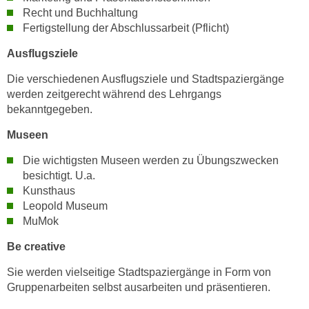
k
z
Recht und Buchhaltung
i
w
Fertigstellung der Abschlussarbeit (Pflicht)
e
e
Ausflugsziele
-
c
S
k
Die verschiedenen Ausflugsziele und Stadtspaziergänge
e
e
werden zeitgerecht während des Lehrgangs
t
bekanntgegeben.
n
z
u
Museen
u
n
n
d
Die wichtigsten Museen werden zu Übungszwecken
g
besichtigt. U.a.
u
z
Kunsthaus
m
u
Leopold Museum
f
s
MuMok
ü
t
r
Be creative
i
S
m
Sie werden vielseitige Stadtspaziergänge in Form von
i
m
Gruppenarbeiten selbst ausarbeiten und präsentieren.
e
e
r