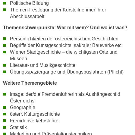
r
Politische Bildung
a
t
Themen-Festlegung der Kursteilnehmer ihrer
b
Abschlussarbeit
e
e
C
Themenschwerpunkte: Wer mit wem? Und wo ist was?
n
o
.
o
Persönlichkeiten der österreichischen Geschichten
W
Begriffe der Kunstgeschichte, sakraler Bauwerke etc.
k
e
Wiener Stadtgeschichte – die wichtigsten Orte und
i
n
Museen
e
n
Literatur- und Musikgeschichte
s
Übungsspaziergänge und Übungsbusfahrten (Pflicht)
S
z
i
u
Weitere Themengebiete
e
A
d
Image: der/die FremdenführerIn als Aushängeschild
n
Österreichs
e
a
Geographie
r
l
österr. Kulturgeschichte
C
y
Fremdenverkehrslehre
o
s
Statistik
o
e
Marketing und Präsentationstechniken