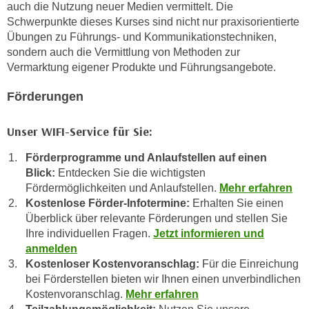
auch die Nutzung neuer Medien vermittelt. Die
,
n
Schwerpunkte dieses Kurses sind nicht nur praxisorientierte
S
d
Übungen zu Führungs- und Kommunikationstechniken,
i
a
sondern auch die Vermittlung von Methoden zur
e
u
Vermarktung eigener Produkte und Führungsangebote.
n
s
u
Förderungen
g
r
e
e
Unser WIFI-Service für Sie:
w
i
ä
Förderprogramme und Anlaufstellen auf einen
n
h
Blick:
Entdecken Sie die wichtigsten
g
l
Fördermöglichkeiten und Anlaufstellen.
Mehr erfahren
e
t
Kostenlose Förder-Infotermine:
Erhalten Sie einen
s
e
Überblick über relevante Förderungen und stellen Sie
c
P
Ihre individuellen Fragen.
Jetzt informieren und
h
a
anmelden
r
r
Kostenloser Kostenvoranschlag:
Für die Einreichung
ä
bei Förderstellen bieten wir Ihnen einen unverbindlichen
t
n
Kostenvoranschlag.
Mehr erfahren
n
k