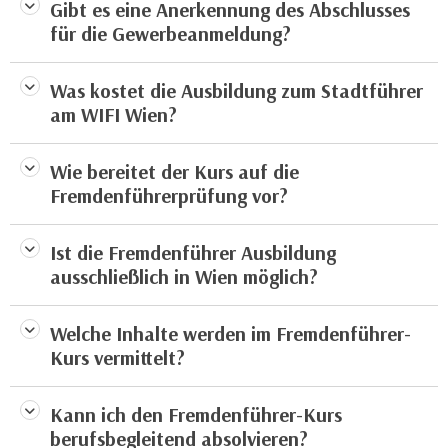
Gibt es eine Anerkennung des Abschlusses
e
n
für die Gewerbeanmeldung?
m
g
E
z
U
Was kostet die Ausbildung zum Stadtführer
w
-
am WIFI Wien?
e
D
c
a
k
Wie bereitet der Kurs auf die
t
e
Fremdenführerprüfung vor?
e
u
n
n
Ist die Fremdenführer Ausbildung
s
d
ausschließlich in Wien möglich?
c
O
h
p
u
Welche Inhalte werden im Fremdenführer-
t
t
Kurs vermittelt?
i
z
m
r
i
Kann ich den Fremdenführer-Kurs
e
e
berufsbegleitend absolvieren?
c