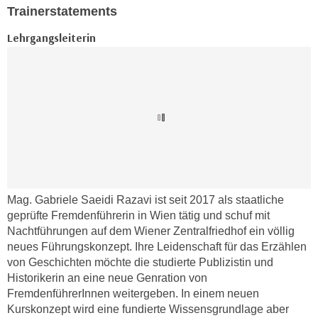
t
Trainerstatements
D
z
a
Lehrgangsleiterin
n
z
i
u
v
v
e
e
a
r
u
a
u
r
n
b
t
e
e
i
Mag. Gabriele Saeidi Razavi ist seit 2017 als staatliche
r
t
geprüfte Fremdenführerin in Wien tätig und schuf mit
l
Nachtführungen auf dem Wiener Zentralfriedhof ein völlig
e
i
neues Führungskonzept. Ihre Leidenschaft für das Erzählen
n
e
von Geschichten möchte die studierte Publizistin und
w
g
Historikerin an eine neue Genration von
i
FremdenführerInnen weitergeben. In einem neuen
e
r
Kurskonzept wird eine fundierte Wissensgrundlage aber
n
u