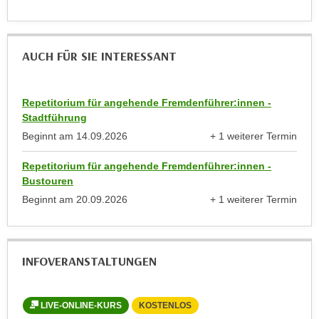
h
anzeigen
e
u
c
t
h
AUCH FÜR SIE INTERESSANT
z
n
r
i
e
s
Repetitorium für angehende Fremdenführer:innen -
c
c
Stadtführung
h
h
Beginnt am
14.09.2026
+ 1 weiterer Termin
t
e
anzeigen
l
D
Repetitorium für angehende Fremdenführer:innen -
i
a
Bustouren
c
t
Beginnt am
20.09.2026
+ 1 weiterer Termin
h
anzeigen
e
e
n
n
.
INFOVERANSTALTUNGEN
R
E
e
i
c
n
LIVE-ONLINE-KURS
KOSTENLOS
h
e