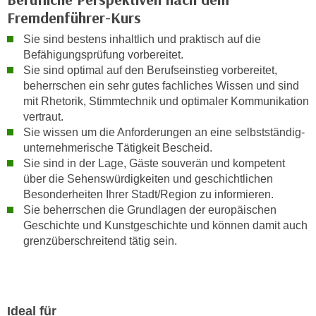
u
Fremdenführer-Kurs
d
z
i
e
Sie sind bestens inhaltlich und praktisch auf die
e
Befähigungsprüfung vorbereitet.
i
C
Sie sind optimal auf den Berufseinstieg vorbereitet,
g
o
beherrschen ein sehr gutes fachliches Wissen und sind
e
o
mit Rhetorik, Stimmtechnik und optimaler Kommunikation
n
vertraut.
k
.
Sie wissen um die Anforderungen an eine selbstständig-
i
U
unternehmerische Tätigkeit Bescheid.
e
m
Sie sind in der Lage, Gäste souverän und kompetent
s
I
über die Sehenswürdigkeiten und geschichtlichen
e
h
Besonderheiten Ihrer Stadt/Region zu informieren.
r
n
Sie beherrschen die Grundlagen der europäischen
h
e
Geschichte und Kunstgeschichte und können damit auch
o
grenzüberschreitend tätig sein.
n
b
d
e
a
n
r
e
ü
Ideal für