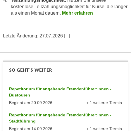
Teilzahlungsmöglichkeit:
Nutzen Sie unsere
e
t
kostenlose Teilzahlungsmöglichkeit für Kurse, die länger
r
als einen Monat dauern.
Mehr erfahren
e
p
,
e
b
r
i
Letzte Änderung:
27.07.2026
| i |
s
s
o
k
n
e
e
i
n
SO GEHT'S WEITER
n
b
e
e
d
z
Repetitorium für angehende Fremdenführer:innen -
a
o
Bustouren
t
g
Beginnt am
20.09.2026
+ 1 weiterer Termin
e
e
anzeigen
n
n
Repetitorium für angehende Fremdenführer:innen -
s
e
Stadtführung
c
t
Beginnt am
14.09.2026
+ 1 weiterer Termin