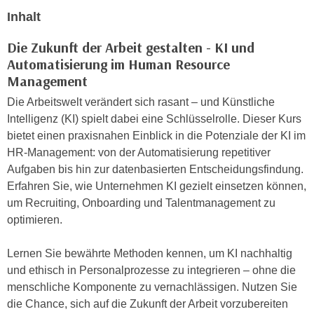
n
Inhalt
i
S
c
i
Die Zukunft der Arbeit gestalten - KI und
h
e
Automatisierung im Human Resource
n
a
Management
i
u
c
Die Arbeitswelt verändert sich rasant – und Künstliche
f
h
Intelligenz (KI) spielt dabei eine Schlüsselrolle. Dieser Kurs
„
t
bietet einen praxisnahen Einblick in die Potenziale der KI im
A
d
HR-Management: von der Automatisierung repetitiver
l
e
Aufgaben bis hin zur datenbasierten Entscheidungsfindung.
l
m
Erfahren Sie, wie Unternehmen KI gezielt einsetzen können,
e
D
um Recruiting, Onboarding und Talentmanagement zu
a
a
optimieren.
k
t
z
e
Lernen Sie bewährte Methoden kennen, um KI nachhaltig
e
n
und ethisch in Personalprozesse zu integrieren – ohne die
p
s
menschliche Komponente zu vernachlässigen. Nutzen Sie
t
c
die Chance, sich auf die Zukunft der Arbeit vorzubereiten
i