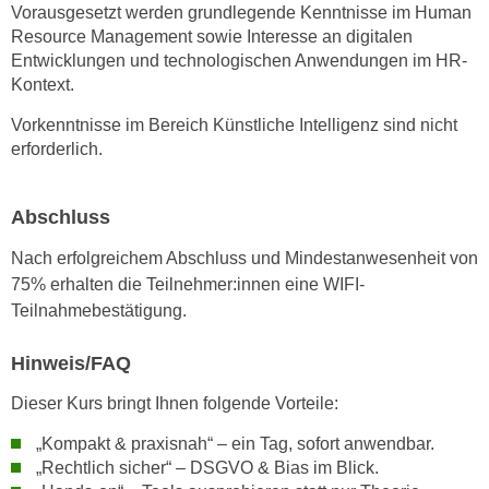
Vorausgesetzt werden grundlegende Kenntnisse im Human
n
e
Resource Management sowie Interesse an digitalen
,
l
Entwicklungen und technologischen Anwendungen im HR-
g
e
Kontext.
e
v
l
Vorkenntnisse im Bereich Künstliche Intelligenz sind nicht
a
a
erforderlich.
n
n
t
g
e
Abschluss
e
I
n
Nach erfolgreichem Abschluss und Mindestanwesenheit von
n
I
75% erhalten die Teilnehmer:innen eine WIFI-
h
h
Teilnahmebestätigung.
a
r
l
e
Hinweis/FAQ
t
d
e
Dieser Kurs bringt Ihnen folgende Vorteile:
u
a
r
„Kompakt & praxisnah“ – ein Tag, sofort anwendbar.
n
c
„Rechtlich sicher“ – DSGVO & Bias im Blick.
z
h