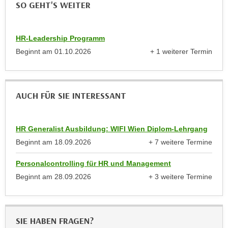
SO GEHT'S WEITER
a
h
t
m
e
e
HR-Leadership Programm
n
O
Beginnt am
01.10.2026
+ 1 weiterer Termin
a
n
anzeigen
u
l
c
i
h
AUCH FÜR SIE INTERESSANT
n
a
e
n
-
HR Generalist Ausbildung: WIFI Wien Diplom-Lehrgang
U
J
n
Beginnt am
18.09.2026
+ 7 weitere Termine
o
anzeigen
t
u
Personalcontrolling für HR und Management
e
r
Beginnt am
28.09.2026
+ 3 weitere Termine
r
n
anzeigen
n
e
e
y
h
z
SIE HABEN FRAGEN?
m