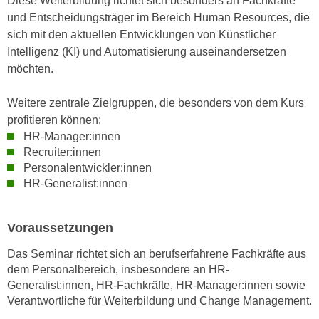
Diese Weiterbildung richtet sich besonders an Fachkräfte
k
z
und Entscheidungsträger im Bereich Human Resources, die
i
w
sich mit den aktuellen Entwicklungen von Künstlicher
e
e
Intelligenz (KI) und Automatisierung auseinandersetzen
-
c
möchten.
S
k
e
e
Weitere zentrale Zielgruppen, die besonders von dem Kurs
t
n
profitieren können:
z
u
HR-Manager:innen
u
n
Recruiter:innen
n
d
Personalentwickler:innen
g
u
HR-Generalist:innen
z
m
u
f
Voraussetzungen
s
ü
t
r
Das Seminar richtet sich an berufserfahrene Fachkräfte aus
i
S
dem Personalbereich, insbesondere an HR-
m
i
Generalist:innen, HR-Fachkräfte, HR-Manager:innen sowie
m
Verantwortliche für Weiterbildung und Change Management.
e
e
r