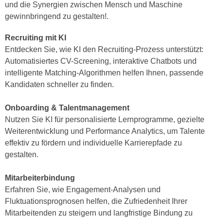
h
und die Synergien zwischen Mensch und Maschine
e
u
gewinnbringend zu gestalten!.
r
t
e
Recruiting mit KI
z
n
Entdecken Sie, wie KI den Recruiting-Prozess unterstützt:
a
“
Automatisiertes CV-Screening, interaktive Chatbots und
b
k
intelligente Matching-Algorithmen helfen Ihnen, passende
k
l
Kandidaten schneller zu finden.
o
i
m
c
Onboarding & Talentmanagement
m
k
Nutzen Sie KI für personalisierte Lernprogramme, gezielte
e
e
Weiterentwicklung und Performance Analytics, um Talente
n
n
effektiv zu fördern und individuelle Karrierepfade zu
z
,
gestalten.
w
v
i
e
Mitarbeiterbindung
s
r
Erfahren Sie, wie Engagement-Analysen und
c
w
Fluktuationsprognosen helfen, die Zufriedenheit Ihrer
h
e
Mitarbeitenden zu steigern und langfristige Bindung zu
e
n