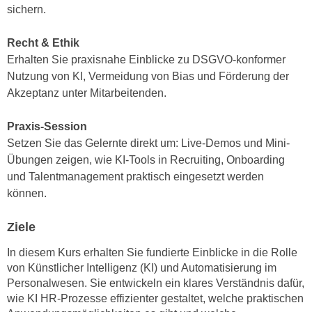
sichern.
n
d
E
e
Recht & Ethik
U
n
Erhalten Sie praxisnahe Einblicke zu DSGVO-konformer
-
w
Nutzung von KI, Vermeidung von Bias und Förderung der
U
i
Akzeptanz unter Mitarbeitenden.
S
r
A
z
Praxis-Session
u
i
Setzen Sie das Gelernte direkt um: Live-Demos und Mini-
n
e
Übungen zeigen, wie KI-Tools in Recruiting, Onboarding
t
l
und Talentmanagement praktisch eingesetzt werden
e
o
können.
r
r
w
i
Ziele
o
e
r
n
In diesem Kurs erhalten Sie fundierte Einblicke in die Rolle
f
t
von Künstlicher Intelligenz (KI) und Automatisierung im
e
Personalwesen. Sie entwickeln ein klares Verständnis dafür,
i
n
wie KI HR-Prozesse effizienter gestaltet, welche praktischen
e
h