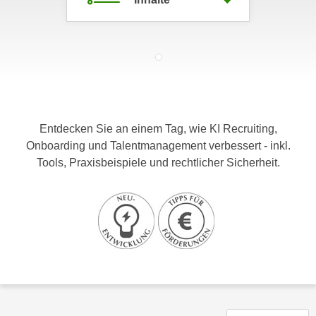
c
i
h
m
t
m
e
u
n
n
S
g
i
v
Entdecken Sie an einem Tag, wie KI Recruiting,
e
e
Onboarding und Talentmanagement verbessert - inkl.
,
r
Tools, Praxisbeispiele und rechtlicher Sicherheit.
d
w
a
e
s
n
s
d
w
e
i
n
r
w
a
i
u
r
c