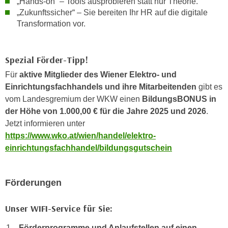
„Hands-on“ – Tools ausprobieren statt nur Theorie.
u
d
„Zukunftssicher“ – Sie bereiten Ihr HR auf die digitale
z
Transformation vor.
i
e
e
i
C
g
Spezial Förder-Tipp!
o
e
o
Für
aktive Mitglieder des Wiener Elektro- und
n
k
Einrichtungsfachhandels und ihre Mitarbeitenden
gibt es
.
i
vom Landesgremium der WKW einen
BildungsBONUS in
U
e
der Höhe von 1.000,00 € für die Jahre 2025 und 2026
.
m
s
Jetzt informieren unter
I
e
https://www.wko.at/wien/handel/elektro-
h
r
einrichtungsfachhandel/bildungsgutschein
n
h
e
o
n
Förderungen
b
d
e
a
n
Unser WIFI-Service für Sie:
r
e
ü
Förderprogramme und Anlaufstellen auf einen