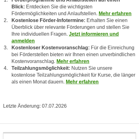
n
b
Blick:
Entdecken Sie die wichtigsten
p
e
Fördermöglichkeiten und Anlaufstellen.
Mehr erfahren
e
r
Kostenlose Förder-Infotermine:
Erhalten Sie einen
r
h
Überblick über relevante Förderungen und stellen Sie
s
Ihre individuellen Fragen.
Jetzt informieren und
i
o
anmelden
n
n
Kostenloser Kostenvoranschlag:
Für die Einreichung
a
e
bei Förderstellen bieten wir Ihnen einen unverbindlichen
u
Kostenvoranschlag.
Mehr erfahren
n
s
Teilzahlungsmöglichkeit:
Nutzen Sie unsere
b
e
kostenlose Teilzahlungsmöglichkeit für Kurse, die länger
e
i
als einen Monat dauern.
Mehr erfahren
z
n
o
e
g
a
Letzte Änderung:
07.07.2026
e
n
n
g
e
e
n
n
D
e