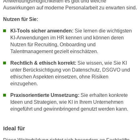
Anwendungsmöglichkeiten es gibt und welche
r
a
Auswirkungen auf moderne Personalarbeit zu erwarten sind.
t
b
e
Nutzen für Sie:
e
C
n
KI-Tools sicher anwenden:
Sie lernen die wichtigsten
o
.
KI-Anwendungen im HR kennen und können deren
o
Nutzen für Recruiting, Onboarding und
W
k
Talentmanagement gezielt einschätzen.
e
i
n
e
Rechtlich & ethisch korrekt:
Sie wissen, wie Sie KI
n
s
unter Berücksichtigung von Datenschutz, DSGVO und
S
ethischen Aspekten einsetzen, ohne Risiken
z
i
einzugehen.
u
e
A
Praxisorientierte Umsetzung:
Sie erhalten konkrete
d
n
Ideen und Strategien, wie KI in Ihrem Unternehmen
e
a
eingeführt und gewinnbringend genutzt werden kann.
r
l
C
y
o
Ideal für
s
o
e