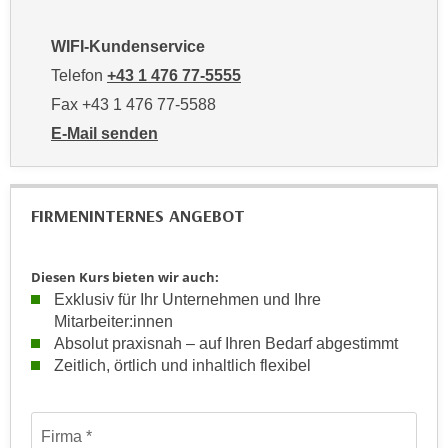
u
e
b
WIFI-Kundenservice
n
i
i
Telefon
+43 1 476 77-5555
e
n
t
Fax +43 1 476 77-5588
d
e
E-Mail senden
e
n
an WIFI-Kundenservice: https://www.wifiwien.at/artik
n
,
U
w
FIRMENINTERNES ANGEBOT
S
e
A
r
,
d
Diesen Kurs bieten wir auch:
b
e
Exklusiv für Ihr Unternehmen und Ihre
e
n
Mitarbeiter:innen
i
w
Absolut praxisnah – auf Ihren Bedarf abgestimmt
w
Zeitlich, örtlich und inhaltlich flexibel
e
e
i
l
t
Formular: Anfrage für firmeninterne maßgeschneiderte Train
c
Firma
e