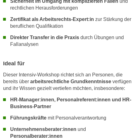
Sicherheit im Umgang mit komplizierten Fällen
und
r
a
rechtlichen Herausforderungen
t
b
e
Zertifikat als Arbeitsrechts-Expert:in
zur Stärkung der
e
C
beruflichen Qualifikation
n
o
.
Direkter Transfer in die Praxis
durch Übungen und
o
W
Fallanalysen
k
e
i
n
e
Ideal für
n
s
S
Dieser Intensiv-Workshop richtet sich an Personen, die
z
i
bereits über
arbeitsrechtliche Grundkenntnisse
verfügen
u
und ihr Wissen gezielt vertiefen möchten, insbesondere:
e
A
d
n
HR-Manager:innen, Personalreferent:innen und HR-
e
a
Business-Partner
r
l
Führungskräfte
mit Personalverantwortung
C
y
o
s
Unternehmensberater:innen
und
o
e
Personalberater:innen