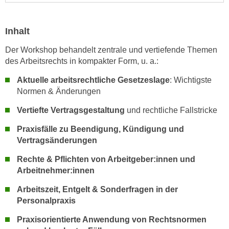
h
e
u
r
t
Inhalt
e
z
n
Der Workshop behandelt zentrale und vertiefende Themen
a
“
des Arbeitsrechts in kompakter Form, u. a.:
b
k
k
Aktuelle arbeitsrechtliche Gesetzeslage
: Wichtigste
l
o
Normen & Änderungen
i
m
c
Vertiefte Vertragsgestaltung
und rechtliche Fallstricke
m
k
e
Praxisfälle zu Beendigung, Kündigung und
e
n
Vertragsänderungen
n
z
,
Rechte & Pflichten von Arbeitgeber:innen und
w
v
Arbeitnehmer:innen
i
e
s
Arbeitszeit, Entgelt & Sonderfragen in der
r
c
Personalpraxis
w
h
e
Praxisorientierte Anwendung von Rechtsnormen
e
n