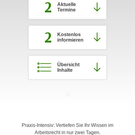
2
Aktuelle
c
i
Termine
h
m
t
m
e
u
2
n
Kostenlos
n
informieren
S
g
i
v
e
e
,
Übersicht
r
d
Inhalte
w
a
e
s
n
s
d
w
e
i
n
r
w
a
i
Praxis-Intensiv: Vertiefen Sie Ihr Wissen im
u
r
Arbeitsrecht in nur zwei Tagen.
c