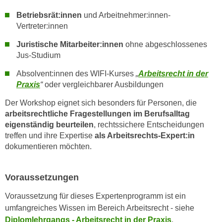
k
z
Betriebsrät:innen
und Arbeitnehmer:innen-
i
w
Vertreter:innen
e
e
-
c
Juristische Mitarbeiter:innen
ohne abgeschlossenes
S
k
Jus-Studium
e
e
Absolvent:innen des WIFI-Kurses
„
Arbeitsrecht in der
t
n
Praxis
“
oder vergleichbarer Ausbildungen
z
u
u
n
Der Workshop eignet sich besonders für Personen, die
n
arbeitsrechtliche Fragestellungen im Berufsalltag
d
g
eigenständig beurteilen
, rechtssichere Entscheidungen
u
z
treffen und ihre Expertise
als Arbeitsrechts-Expert:in
m
u
dokumentieren möchten.
f
s
ü
t
r
Voraussetzungen
i
S
m
Voraussetzung für dieses Expertenprogramm ist ein
i
m
umfangreiches Wissen im Bereich Arbeitsrecht - siehe
e
e
Diplomlehrgangs - Arbeitsrecht in der Praxis
.
r