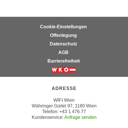
h
r
e
e
n
C
I
o
Cookie-Einstellungen
h
o
Offenlegung
r
k
e
Datenschutz
i
D
e
AGB
a
s
Barrierefreiheit
t
f
e
ü
Weiter zur Website der Wirts
n
r
k
M
ADRESSE
e
a
i
WIFI Wien
r
n
Währinger Gürtel 97, 1180 Wien
k
Telefon: +43 1 476 77
e
e
Kundenservice:
Anfrage senden
m
t
d
i