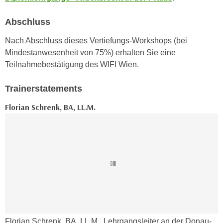
n
e
,
Abschluss
l
g
e
Nach Abschluss dieses Vertiefungs-Workshops (bei
e
v
Mindestanwesenheit von 75%) erhalten Sie eine
l
a
Teilnahmebestätigung des WIFI Wien.
a
n
n
t
Trainerstatements
g
e
e
Florian Schrenk, BA, LL.M.
I
n
n
I
h
h
a
r
l
e
t
d
e
u
a
r
n
c
z
Florian Schrenk, BA, LL.M., Lehrgangsleiter an der Donau-
h