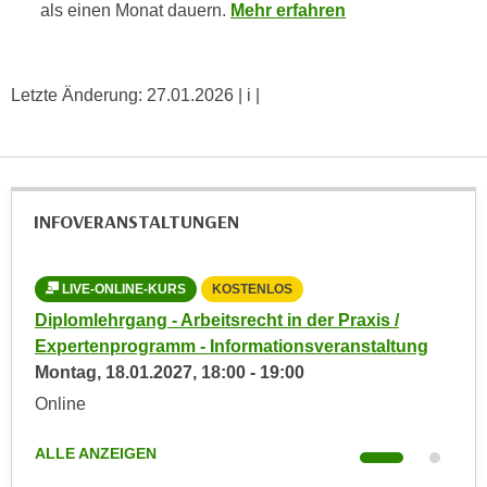
n
als einen Monat dauern.
Mehr erfahren
b
p
e
e
r
r
h
Letzte Änderung:
27.01.2026
| i |
s
i
o
n
n
a
e
u
n
INFOVERANSTALTUNGEN
s
b
e
e
i
LIVE-ONLINE-KURS
KOSTENLOS
L
z
n
Diplomlehrgang - Arbeitsrecht in der Praxis /
Dipl
o
e
g
Expertenprogramm - Informationsveranstaltung
Exp
g
a
Montag,
18.01.2027
,
18:00
-
19:00
Mon
e
n
n
Online
Onl
g
e
e
n
ALLE ANZEIGEN
ALL
n
D
e