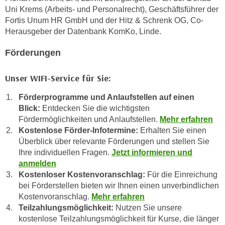
u
Uni Krems (Arbeits- und Personalrecht), Geschäftsführer der
d
z
Fortis Unum HR GmbH und der Hitz & Schrenk OG, Co-
i
e
Herausgeber der Datenbank KomKo, Linde.
e
i
C
g
Förderungen
o
e
o
n
Unser WIFI-Service für Sie:
k
.
i
Förderprogramme und Anlaufstellen auf einen
U
e
Blick:
Entdecken Sie die wichtigsten
m
Fördermöglichkeiten und Anlaufstellen.
Mehr erfahren
s
I
Kostenlose Förder-Infotermine:
Erhalten Sie einen
e
h
Überblick über relevante Förderungen und stellen Sie
r
n
Ihre individuellen Fragen.
Jetzt informieren und
h
e
anmelden
o
n
Kostenloser Kostenvoranschlag:
Für die Einreichung
b
d
bei Förderstellen bieten wir Ihnen einen unverbindlichen
e
a
Kostenvoranschlag.
Mehr erfahren
n
Teilzahlungsmöglichkeit:
Nutzen Sie unsere
r
e
kostenlose Teilzahlungsmöglichkeit für Kurse, die länger
ü