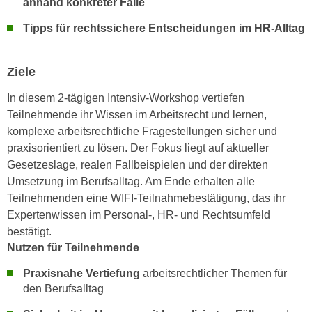
anhand konkreter Fälle
n
d
E
Tipps für rechtssichere Entscheidungen im HR-Alltag
e
U
n
-
w
Ziele
U
i
S
In diesem 2-tägigen Intensiv-Workshop vertiefen
r
A
Teilnehmende ihr Wissen im Arbeitsrecht und lernen,
z
u
komplexe arbeitsrechtliche Fragestellungen sicher und
i
n
praxisorientiert zu lösen. Der Fokus liegt auf aktueller
e
t
Gesetzeslage, realen Fallbeispielen und der direkten
l
e
Umsetzung im Berufsalltag. Am Ende erhalten alle
o
r
Teilnehmenden eine WIFI-Teilnahmebestätigung, das ihr
r
w
Expertenwissen im Personal-, HR- und Rechtsumfeld
i
o
bestätigt.
e
r
Nutzen für Teilnehmende
n
f
t
Praxisnahe Vertiefung
arbeitsrechtlicher Themen für
e
i
den Berufsalltag
n
e
h