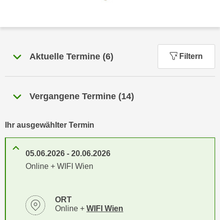
n
h
u
C
r
o
C
o
o
Aktuelle Termine
(
6
)
Filtern
k
o
i
k
e
i
s
Vergangene Termine
(
14
)
e
v
s
o
,
Ihr ausgewählter Termin
n
d
U
i
S
05.06.2026
-
20.06.2026
e
-
Online + WIFI Wien
f
a
ü
m
r
ORT
e
d
Standortinformationen zu
öffnen
Online +
WIFI Wien
r
i