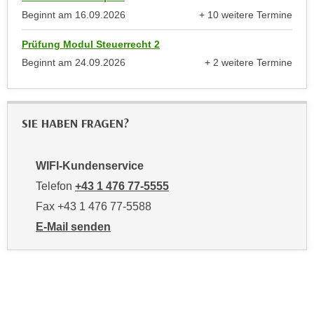
u
Beginnt am
16.09.2026
+ 10 weitere Termine
d
z
anzeigen
i
e
Prüfung Modul Steuerrecht 2
e
i
Beginnt am
24.09.2026
+ 2 weitere Termine
C
g
anzeigen
o
e
o
n
k
SIE HABEN FRAGEN?
.
i
U
e
m
WIFI-Kundenservice
s
I
e
Telefon
+43 1 476 77-5555
h
r
Fax +43 1 476 77-5588
n
h
e
E-Mail senden
o
n
an WIFI-Kundenservice: https://www.wifiwien.at/artik
b
d
e
a
n
r
e
ü