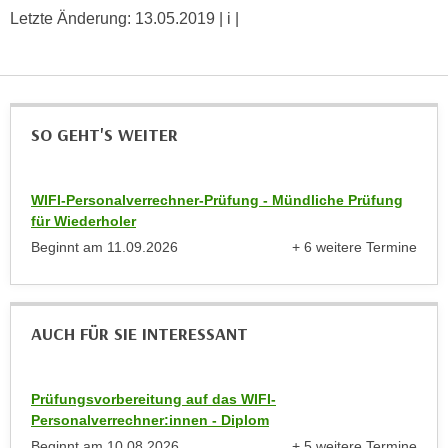
k
z
Letzte Änderung:
13.05.2019
| i |
i
w
e
e
-
c
S
k
e
SO GEHT'S WEITER
e
t
n
z
u
u
WIFI-Personalverrechner-Prüfung - Mündliche Prüfung
n
für Wiederholer
n
d
g
Beginnt am
11.09.2026
+ 6 weitere Termine
u
anzeigen
z
m
u
f
s
ü
AUCH FÜR SIE INTERESSANT
t
r
i
S
m
i
Prüfungsvorbereitung auf das WIFI-
m
Personalverrechner:innen - Diplom
e
e
Beginnt am
10.08.2026
+ 5 weitere Termine
r