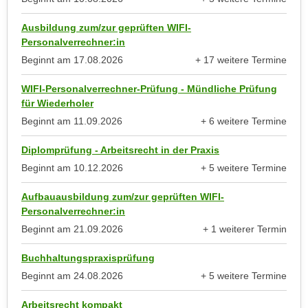
n
anzeigen
e
,
Ausbildung zum/zur geprüften WIFI-
l
Personalverrechner:in
g
e
e
Beginnt am
17.08.2026
+ 17 weitere Termine
v
anzeigen
l
a
WIFI-Personalverrechner-Prüfung - Mündliche Prüfung
a
n
für Wiederholer
n
t
Beginnt am
11.09.2026
+ 6 weitere Termine
g
e
anzeigen
e
I
Diplomprüfung - Arbeitsrecht in der Praxis
n
n
Beginnt am
10.12.2026
+ 5 weitere Termine
I
h
anzeigen
h
Aufbauausbildung zum/zur geprüften WIFI-
a
r
Personalverrechner:in
l
e
Beginnt am
21.09.2026
+ 1 weiterer Termin
t
d
anzeigen
e
u
Buchhaltungspraxisprüfung
a
r
Beginnt am
24.08.2026
+ 5 weitere Termine
n
anzeigen
c
z
Arbeitsrecht kompakt
h