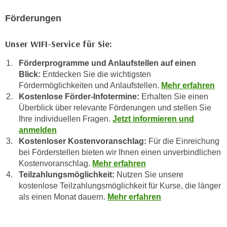
r
a
t
Förderungen
b
e
e
C
Unser WIFI-Service für Sie:
n
o
.
Förderprogramme und Anlaufstellen auf einen
o
W
Blick:
Entdecken Sie die wichtigsten
k
e
Fördermöglichkeiten und Anlaufstellen.
Mehr erfahren
i
Kostenlose Förder-Infotermine:
Erhalten Sie einen
n
e
Überblick über relevante Förderungen und stellen Sie
n
s
Ihre individuellen Fragen.
Jetzt informieren und
S
z
anmelden
i
u
Kostenloser Kostenvoranschlag:
Für die Einreichung
e
A
bei Förderstellen bieten wir Ihnen einen unverbindlichen
d
n
Kostenvoranschlag.
Mehr erfahren
e
a
Teilzahlungsmöglichkeit:
Nutzen Sie unsere
r
kostenlose Teilzahlungsmöglichkeit für Kurse, die länger
l
C
als einen Monat dauern.
Mehr erfahren
y
o
s
o
e