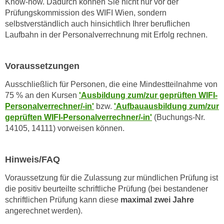
Know-how. Dadurch können Sie nicht nur vor der
n
d
Prüfungskommission des WIFI Wien, sondern
E
e
selbstverständlich auch hinsichtlich Ihrer beruflichen
U
Laufbahn in der Personalverrechnung mit Erfolg rechnen.
n
-
w
U
i
Voraussetzungen
S
r
A
z
Ausschließlich für Personen, die eine Mindestteilnahme von
u
75 % an den Kursen
'Ausbildung zum/zur geprüften WIFI-
i
n
Personalverrechner/-in'
bzw.
'Aufbauausbildung zum/zur
e
t
geprüften WIFI-Personalverrechner/-in'
(Buchungs-Nr.
l
e
14105, 14111) vorweisen können.
o
r
r
w
i
Hinweis/FAQ
o
e
r
Voraussetzung für die Zulassung zur mündlichen Prüfung ist
n
f
die positiv beurteilte schriftliche Prüfung (bei bestandener
t
e
schriftlichen Prüfung kann diese
maximal zwei Jahre
i
angerechnet werden).
n
e
h