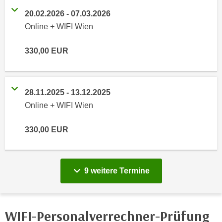
n
i
20.02.2026
-
07.03.2026
S
c
Online + WIFI Wien
i
h
e
n
330,00
EUR
a
i
u
c
f
h
„
28.11.2025
-
13.12.2025
t
A
Online + WIFI Wien
d
l
e
l
330,00
EUR
m
e
D
a
a
k
t
z
vergange
9 weitere
Termine
e
e
n
p
s
t
WIFI-Personalverrechner-Prüfung
c
i