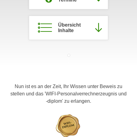
c
i
h
m
t
m
Übersicht
e
u
Inhalte
n
n
S
g
i
v
e
e
,
r
d
w
a
e
s
Nun ist es an der Zeit, Ihr Wissen unter Beweis zu
n
s
stellen und das 'WIFI-Personalverrechnerzeugnis und
d
w
-diplom' zu erlangen.
e
i
n
r
w
a
i
u
r
c