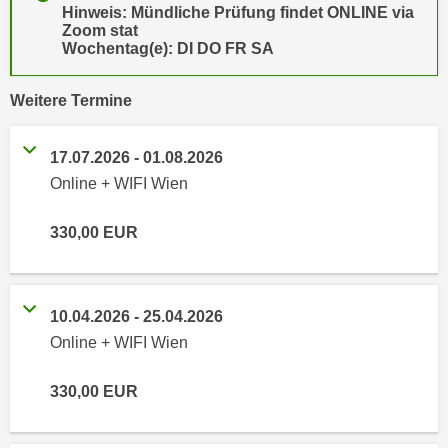
Hinweis: Mündliche Prüfung findet ONLINE via
e
e
Zoom stat
n
n
Wochentag(e): DI DO FR SA
e
o
i
t
vergangene
Weitere
Termine
n
w
s
e
17.07.2026
-
01.08.2026
e
n
t
Online + WIFI Wien
d
z
i
e
330,00
EUR
g
n
s
,
i
w
n
10.04.2026
-
25.04.2026
e
d
Online + WIFI Wien
l
.
c
W
330,00
EUR
h
e
e
n
s