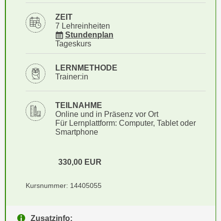
i
e
k
ZEIT
F
7 Lehreinheiten
a
u
für Veranstaltung 14405055
Stundenplan
n
n
Tageskurs
i
k
s
t
LERNMETHODE
c
Trainer:in
i
h
o
e
n
TEILNAHME
n
d
Online und in Präsenz vor Ort
U
Für Lernplattform: Computer, Tablet oder
e
Smartphone
n
r
t
W
e
e
330,00
EUR
r
b
n
s
Kursnummer: 14405055
e
e
h
i
m
Zusatzinfo:
t