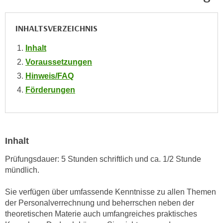
h
e
u
r
INHALTSVERZEICHNIS
t
e
z
n
Inhalt
a
“
Voraussetzungen
b
k
k
Hinweis/FAQ
l
o
Förderungen
i
m
c
m
k
e
e
n
n
Inhalt
z
,
w
Prüfungsdauer: 5 Stunden schriftlich und ca. 1/2 Stunde
v
mündlich.
i
e
s
r
Sie verfügen über umfassende Kenntnisse zu allen Themen
c
w
der Personalverrechnung und beherrschen neben der
h
e
theoretischen Materie auch umfangreiches praktisches
e
n